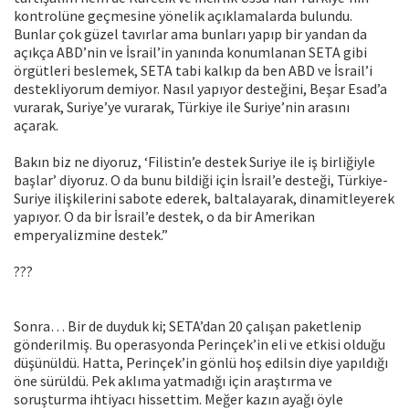
kontrolüne geçmesine yönelik açıklamalarda bulundu.
Bunlar çok güzel tavırlar ama bunları yapıp bir yandan da
açıkça ABD’nin ve İsrail’in yanında konumlanan SETA gibi
örgütleri beslemek, SETA tabi kalkıp da ben ABD ve İsrail’i
destekliyorum demiyor. Nasıl yapıyor desteğini, Beşar Esad’a
vurarak, Suriye’ye vurarak, Türkiye ile Suriye’nin arasını
açarak.
Bakın biz ne diyoruz, ‘Filistin’e destek Suriye ile iş birliğiyle
başlar’ diyoruz. O da bunu bildiği için İsrail’e desteği, Türkiye-
Suriye ilişkilerini sabote ederek, baltalayarak, dinamitleyerek
yapıyor. O da bir İsrail’e destek, o da bir Amerikan
emperyalizmine destek.”
???
Sonra… Bir de duyduk ki; SETA’dan 20 çalışan paketlenip
gönderilmiş. Bu operasyonda Perinçek’in eli ve etkisi olduğu
düşünüldü. Hatta, Perinçek’in gönlü hoş edilsin diye yapıldığı
öne sürüldü. Pek aklıma yatmadığı için araştırma ve
soruşturma ihtiyacı hissettim. Meğer kazın ayağı öyle