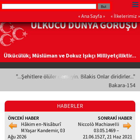
«
Ana Sayfa
» «
İlkelerimiz
»
ÜLKÜCÜ DÜNYA GÖRÜŞÜ
Ülkücülük; Müslüman ve Dokuz Işıkçı Milliyetçiliktir...
"...Şehitlere ölüler demeyin. Bilakis Onlar diridirler..."
Bakara-154
HABERLER
ÖNCEKİ HABER
SONRAKİ HABER
Hâkim en-Nisâburî
Niccolò Machiavelli
M.Yaşar Kandemir, 03
03.05.1469 –
Ağu 2026
21.06.1527, 21 Haz 2021