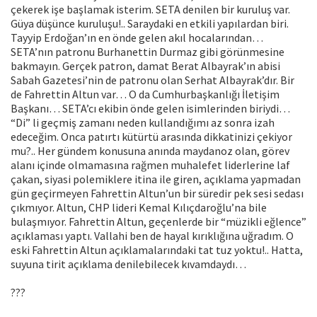
çekerek işe başlamak isterim. SETA denilen bir kuruluş var.
Güya düşünce kuruluşu!.. Saraydaki en etkili yapılardan biri.
Tayyip Erdoğan’ın en önde gelen akıl hocalarından…
SETA’nın patronu Burhanettin Durmaz gibi görünmesine
bakmayın. Gerçek patron, damat Berat Albayrak’ın abisi
Sabah Gazetesi’nin de patronu olan Serhat Albayrak’dır. Bir
de Fahrettin Altun var… O da Cumhurbaşkanlığı İletişim
Başkanı… SETA’cı ekibin önde gelen isimlerinden biriydi…
“Di” li geçmiş zamanı neden kullandığımı az sonra izah
edeceğim. Onca patırtı kütürtü arasında dikkatinizi çekiyor
mu?.. Her gündem konusuna anında maydanoz olan, görev
alanı içinde olmamasına rağmen muhalefet liderlerine laf
çakan, siyasi polemiklere itina ile giren, açıklama yapmadan
gün geçirmeyen Fahrettin Altun’un bir süredir pek sesi sedası
çıkmıyor. Altun, CHP lideri Kemal Kılıçdaroğlu’na bile
bulaşmıyor. Fahrettin Altun, geçenlerde bir “müzikli eğlence”
açıklaması yaptı. Vallahi ben de hayal kırıklığına uğradım. O
eski Fahrettin Altun açıklamalarındaki tat tuz yoktu!.. Hatta,
suyuna tirit açıklama denilebilecek kıvamdaydı…
???