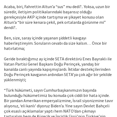
Acaba, biri, Fahrettin Altun’a “sus” mu dedi?.. Yoksa, uzun bir
süredir, iletişim politikalarındaki başarısız olduğu
gerekçesiyle AKP içinde tartışma ve şikayet konusu olan
Altun’a “bir süre kenara çekil, pek ortalarda görünme mi”
dendi?..
Ben, size, saray içinde yaşanan şiddetli kavgayı
haberleştireyim. Soruların cevabı da size kalsın… Önce bir
hatırlatma;
Geride bıraktığımız ay içinde SETA direktörü Enes Bayraklı ile
Vatan Partisi Genel Başkanı Doğu Perinçek, yandaş bir
kanalda canlı yayında kapışmışlardı. İktidar destekçilerinden
Doğu Perinçek kavganın ardından SETA’ya çok ağır bir şekilde
yüklenmişti;
“Türk hükümeti, sayın Cumhurbaşkanımızın başında
bulunduğu hükümetimiz bu konuda çok ciddi bir hata içinde.
Bir yandan Amerikan emperyalizmine, İsrail siyonizmine tavır
alıyoruz, ‘eli kanlı’ diyoruz Biden’a. Yine sayın Devlet Bahçeli
çok esaslı açıklamalar yaptı hem NATO’dan çıkmayı
tartışalım hem de Kürecik ve İncirlik Üssü’nün Türkiye’nin