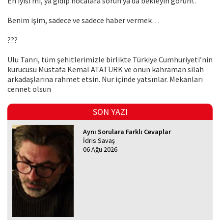
En iyisi mi, ya gidip hocalara sorun ya da bekleyin görün!..
Benim işim, sadece ve sadece haber vermek…
???
Ulu Tanrı, tüm şehitlerimizle birlikte Türkiye Cumhuriyeti’nin
kurucusu Mustafa Kemal ATATÜRK ve onun kahraman silah
arkadaşlarına rahmet etsin. Nur içinde yatsınlar. Mekanları
cennet olsun
SON YAZI
Aynı Sorulara Farklı Cevaplar
İdris Savaş
06 Ağu 2026