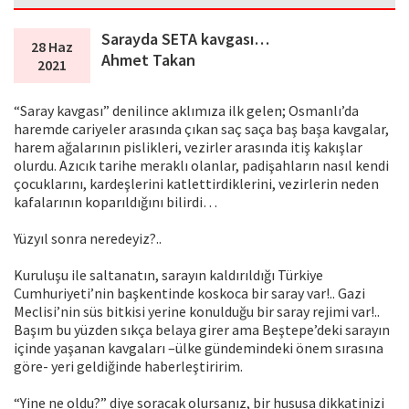
Sarayda SETA kavgası…
28 Haz
Ahmet Takan
2021
“Saray kavgası” denilince aklımıza ilk gelen; Osmanlı’da
haremde cariyeler arasında çıkan saç saça baş başa kavgalar,
harem ağalarının pislikleri, vezirler arasında itiş kakışlar
olurdu. Azıcık tarihe meraklı olanlar, padişahların nasıl kendi
çocuklarını, kardeşlerini katlettirdiklerini, vezirlerin neden
kafalarının koparıldığını bilirdi…
Yüzyıl sonra neredeyiz?..
Kuruluşu ile saltanatın, sarayın kaldırıldığı Türkiye
Cumhuriyeti’nin başkentinde koskoca bir saray var!.. Gazi
Meclisi’nin süs bitkisi yerine konulduğu bir saray rejimi var!..
Başım bu yüzden sıkça belaya girer ama Beştepe’deki sarayın
içinde yaşanan kavgaları –ülke gündemindeki önem sırasına
göre- yeri geldiğinde haberleştiririm.
“Yine ne oldu?” diye soracak olursanız, bir hususa dikkatinizi