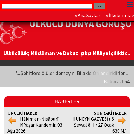
«
Ana Sayfa
» «
İlkelerimiz
»
ÜLKÜCÜ DÜNYA GÖRÜŞÜ
Ülkücülük; Müslüman ve Dokuz Işıkçı Milliyetçiliktir...
"...Şehitlere ölüler demeyin. Bilakis Onlar diridirler..."
Bakara-154
HABERLER
ÖNCEKİ HABER
SONRAKİ HABER
Hâkim en-Nisâburî
HUNEYN GAZVESİ ( 6
M.Yaşar Kandemir, 03
Şevval 8 H./ 27 Ocak
Ağu 2026
630 M.)