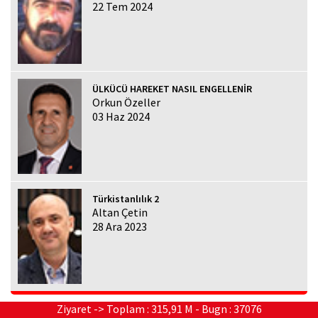
22 Tem 2024
ÜLKÜCÜ HAREKET NASIL ENGELLENİR
Orkun Özeller
03 Haz 2024
Türkistanlılık 2
Altan Çetin
28 Ara 2023
Ziyaret -> Toplam : 315,91 M - Bugn : 37076