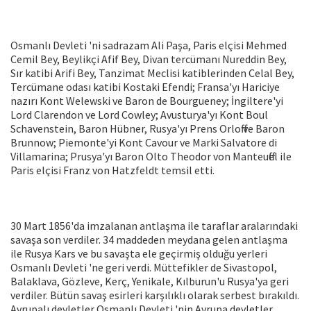
Osmanlı Devleti 'ni sadrazam Ali Paşa, Paris elçisi Mehmed
Cemil Bey, Beylikçi Afif Bey, Divan tercümanı Nureddin Bey,
Sır katibi Arifi Bey, Tanzimat Meclisi katiblerinden Celal Bey,
Tercümane odası katibi Kostaki Efendi; Fransa'yı Hariciye
nazırı Kont Welewski ve Baron de Bourgueney; İngiltere'yi
Lord Clarendon ve Lord Cowley; Avusturya'yı Kont Boul
Schavenstein, Baron Hübner, Rusya'yı Prens Orloff ve Baron
Brunnow; Piemonte'yi Kont Cavour ve Marki Salvatore di
Villamarina; Prusya'yı Baron Olto Theodor von Manteuffel ile
Paris elçisi Franz von Hatzfeldt temsil etti.
30 Mart 1856'da imzalanan antlaşma ile taraflar aralarındaki
savaşa son verdiler. 34 maddeden meydana gelen antlaşma
ile Rusya Kars ve bu savaşta ele geçirmiş olduğu yerleri
Osmanlı Devleti 'ne geri verdi. Müttefikler de Sivastopol,
Balaklava, Gözleve, Kerç, Yenikale, Kılburun'u Rusya'ya geri
verdiler. Bütün savaş esirleri karşılıklı olarak serbest bırakıldı.
Avrupalı devletler Osmanlı Devleti 'nin Avrupa devletler