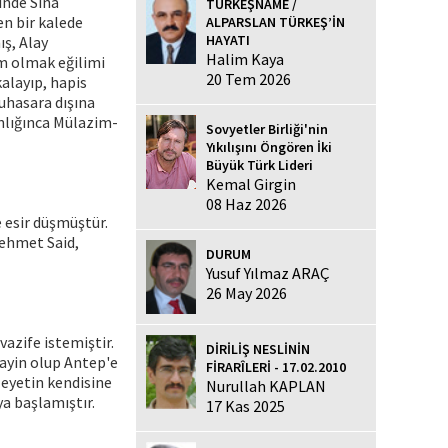
inde Sina
TÜRKEŞNAME /
en bir kalede
ALPARSLAN TÜRKEŞ’İN
HAYATI
ş, Alay
Halim Kaya
im olmak eğilimi
20 Tem 2026
alayıp, hapis
muhasara dışına
anlığınca Mülazim-
Sovyetler Birliği'nin
Yıkılışını Öngören İki
Büyük Türk Lideri
Kemal Girgin
08 Haz 2026
e esir düşmüştür.
Mehmet Said,
DURUM
Yusuf Yılmaz ARAÇ
26 May 2026
azife istemiştir.
DİRİLİŞ NESLİNİN
tayin olup Antep'e
FİRARÎLERİ - 17.02.2010
Heyetin kendisine
Nurullah KAPLAN
a başlamıştır.
17 Kas 2025