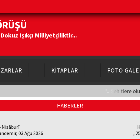
ÖRÜŞÜ
kuz Işıkçı Milliyetçiliktir...
AZARLAR
KİTAPLAR
FOTO GALE
"...Şehitlere öl
HABERLER
-Nisâburî
H
andemir, 03 Ağu 2026
, 2