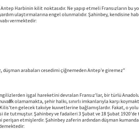
, Antep Harbinin kilit noktasıdır. Ne yapıp etmeli Fransızların bu y
e yardım ulaştırmalarına engel olunmalıdır. Şahinbey, kendisine h
evabı vermektedir:
z, düşman arabaları cesedimi çiğnemeden Antep'e giremez”
ngilizlerden işgal hareketini devralan Fransız'lar, bir türlü Anadol
muvaffak olamamakta, şehir halkı, sınırlı imkanlarıyla karşı koymakta
Kilis'ten gelecek takviye kuvvetlerine bağlamışlardır. Fakat, o yolu
i ile tutmuştur. Şahinbey ve fadaileri 3 Şubat ve 18 Şubat 1920'd
ini perişan etmişlerdir. Şahinbey zaferin ardından düşman kumand
demektedir: