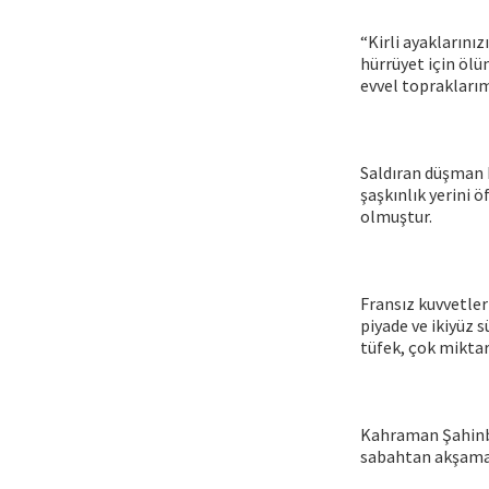
“Kirli ayaklarınız
hürrüyet için ölü
evvel topraklarım
Saldıran düşman k
şaşkınlık yerini 
olmuştur.
Fransız kuvvetler
piyade ve ikiyüz s
tüfek, çok mikta
Kahraman Şahinbey
sabahtan akşama 