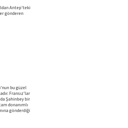
oldan Antep'teki
aber gönderen
u'nun bu güzel
dır. Fransız'lar
 da Şahinbey bir
e tam donanımlı
anına gönderdiği