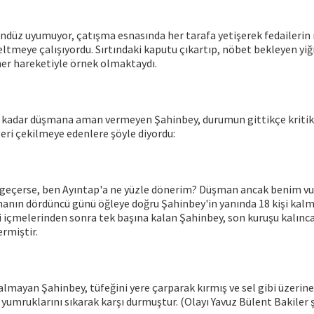
ndüz uyumuyor, çatışma esnasında her tarafa yetişerek fedailerin
eltmeye çalışıyordu. Sırtındaki kaputu çıkartıp, nöbet bekleyen yiğ
her hareketiyle örnek olmaktaydı.
 kadar düşmana aman vermeyen Şahinbey, durumun gittikçe kritik
eri çekilmeye edenlere şöyle diyordu:
geçerse, ben Ayıntap'a ne yüzle dönerim? Düşman ancak benim v
manın dördüncü günü öğleye doğru Şahinbey'in yanında 18 kişi kalm
i içmelerinden sonra tek başına kalan Şahinbey, son kuruşu kalın
ermiştir.
lmayan Şahinbey, tüfeğini yere çarparak kırmış ve sel gibi üzeri
yumruklarını sıkarak karşı durmuştur. (Olayı Yavuz Bülent Bakiler ş