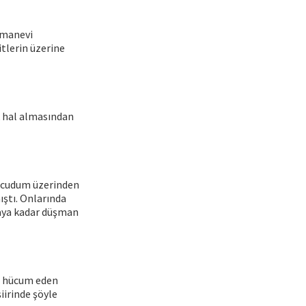
 manevi
itlerin üzerine
 hal almasından
ucudum üzerinden
ıştı. Onlarında
caya kadar düşman
ne hücum eden
iirinde şöyle