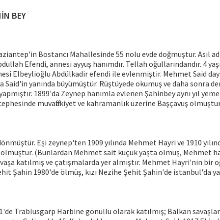
İN BEY
aziantep'in Bostancı Mahallesinde 55 nolu evde doğmuştur. Asıl 
Abdullah Efendi, annesi ayyuş hanımdır. Tellah oğullarındandır. 4 y
esi Elbeylioğlu Abdülkadir efendi ile evlenmiştir. Mehmet Said dayı
 Said'in yanında büyümüştür. Rüştüyede okumuş ve daha sonra der
 yapmıştır. 1899'da Zeynep hanımla evlenen Şahinbey aynı yıl yeme
cephesinde muvaffakiyet ve kahramanlık üzerine Başçavuş olmuştur
dönmüştür. Eşi zeynep'ten 1909 yılında Mehmet Hayri ve 1910 yılı
lu olmuştur. (Bunlardan Mehmet sait küçük yaşta ölmüş, Mehmet ha
vaşa katılmış ve çatışmalarda yer almıştır. Mehmet Hayri'nin bir oğ
hit Şahin 1980'de ölmüş, kızı Nezihe Şehit Şahin'de istanbul'da ya
'de Trablusgarp Harbine gönüllü olarak katılmış; Balkan savaşlar