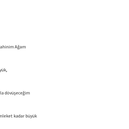
Şahinim Ağam
yük,
la dövüşeceğim
leket kadar büyük