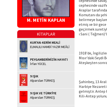
cephesinde savaş
cephesinde vazife
Araplar tarafında
Komutanı da şehit
M. METİN KAPLAN
belirmeye başlamı
etmiş ve bir gece
geçirmek suretiyl
KİTAPLAR
ı Sani ( Teğmen)'
KUR'AN-KERİM MEALİ
ELMALILI HAMDİ YAZIR MEÂLİ
1918'de, İngilizl
Mısır'daki Seydi 
PEYGAMBERİMİZİN HAYATI
Ateşkeşten sonra 
İrfan YÜCEL
9 IŞIK
Alparslan TÜRKEŞ
Şahinbey, 13 Aral
Harbiye Nezareti 
gelmiştir. Antep 
9 IŞIK VE TÜRKÝYE
Kili-Antep yolunu
Alparslan TÜRKEŞ