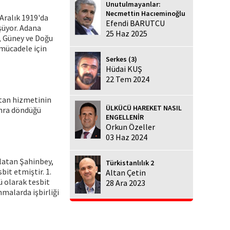
Unutulmayanlar:
Necmettin Hacıeminoğlu
 Aralık 1919'da
Efendi BARUTCU
üşüyor. Adana
25 Haz 2025
a, Güney ve Doğu
 mücadele için
Serkes (3)
Hüdai KUŞ
22 Tem 2024
vatan hizmetinin
ÜLKÜCÜ HAREKET NASIL
onra döndüğü
ENGELLENİR
Orkun Özeller
03 Haz 2024
nlatan Şahinbey,
Türkistanlılık 2
bit etmiştir. 1.
Altan Çetin
ü olarak tesbit
28 Ara 2023
nmalarda işbirliği