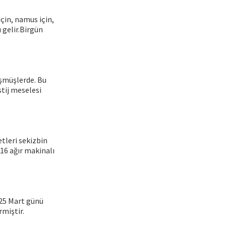
için, namus için,
 gelir.Birgün
üşmüşlerde. Bu
stij meselesi
tleri sekizbin
 16 ağır makinalı
 25 Mart günü
miştir.