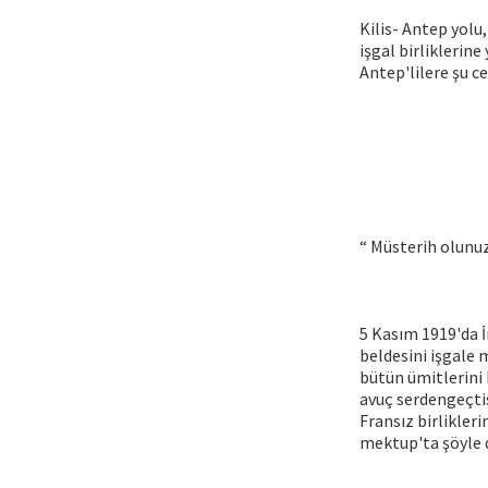
Kilis- Antep yolu
işgal birliklerin
Antep'lilere şu c
“ Müsterih olunu
5 Kasım 1919'da İ
beldesini işgale 
bütün ümitlerini 
avuç serdengeçtis
Fransız birlikler
mektup'ta şöyle 