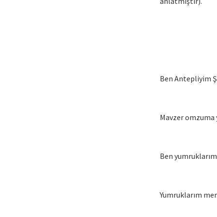
anlatmıştır).
Ben Antepliyim 
Mavzer omzuma 
Ben yumruklarım
Yumruklarım mem