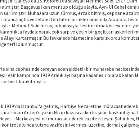
mıştır. Galiçya'da 15. Kolordu'da savaşan Mehmet Said, 1917 Ekim'
 almıştır. Başçavuş iken mensup olduğu alayla, Ayn-Ül Cebel denil
n sarılmıştır. Muhazara uzun sürmüş, erzak bitmiş, cephane azalmı
 olunca açlık ve sefaletten biten birlikler arasında Araplara tesl
ştır. Mehmet Said birkaç arkadaşıyla teslim olmak isteyenleri yak
 karanlıkta faydalanarak çok sarp ve çetin bir geçitten askerleri 
e Alayı kurtarmıştır. Bu fevkalede hizmetine karşılık ordu komut
liğe terfi olunmuştur.
erle sina cephesinde cereyan eden şiddetli bir muharebe neticesind
Beşir esir kampı'nda 1919 Aralık ayı başına kadar esir olarak kalan 
serbest bırakılmıştır.
ık 1919'da İstanbul'a gelmiş, Harbiye Nezaretine müracaat ederek v
tarafından Antep'e yakın Nizip kazası askerlik şube başkanlığına 
Heyet-i Merkeziyesi'ne müracaat ederek vazife isteyen Şahinbey, 
 kontrol altında tutma vazifesini vermesi üzerine, derhal çalışmay