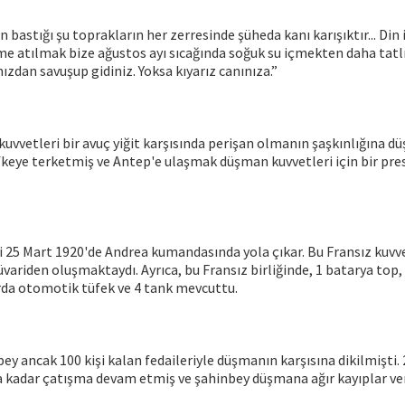
ın bastığı şu toprakların her zerresinde şüheda kanı karışıktır... Din 
me atılmak bize ağustos ayı sıcağında soğuk su içmekten daha tatlı
ızdan savuşup gidiniz. Yoksa kıyarız canınıza.”
uvvetleri bir avuç yiğit karşısında perişan olmanın şaşkınlığına d
öfkeye terketmiş ve Antep'e ulaşmak düşman kuvvetleri için bir pre
i 25 Mart 1920'de Andrea kumandasında yola çıkar. Bu Fransız kuvve
üvariden oluşmaktaydı. Ayrıca, bu Fransız birliğinde, 1 batarya top,
rda otomotik tüfek ve 4 tank mevcuttu.
 ancak 100 kişi kalan fedaileriyle düşmanın karşısına dikilmişti.
kadar çatışma devam etmiş ve şahinbey düşmana ağır kayıplar ver