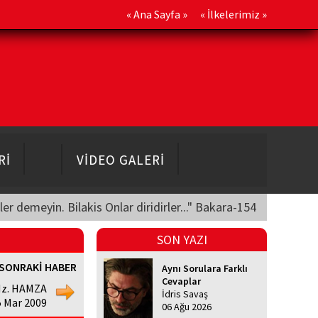
«
Ana Sayfa
» «
İlkelerimiz
»
Rİ
VİDEO GALERİ
üler demeyin. Bilakis Onlar diridirler..." Bakara-154
SON YAZI
SONRAKİ HABER
Aynı Sorulara Farklı
Cevaplar
z. HAMZA
İdris Savaş
5 Mar 2009
06 Ağu 2026