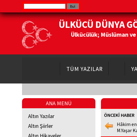
ÜLKÜCÜ DÜNYA G
Ülkücülük; Müslüman ve Do
TÜM YAZILAR
Y
ANA MENÜ
ÖNCEKİ HABER
Altın Yazılar
Hâkim en
Altın Şiirler
M.Yaşar K
Altın Hikayeler