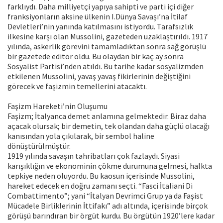
farklıydı. Daha milliyetçi yapıya sahipti ve parti içi diğer
franksiyonların aksine ülkenin I.Dünya Savaşı’na İtilaf
Devletleri’nin yanında katılmasını istiyordu. Tarafsızlık
ilkesine karşı olan Mussolini, gazeteden uzaklaştırıldı. 1917
yılında, askerlik görevini tamamladıktan sonra sağ görüşlü
bir gazetede editör oldu. Bu olaydan bir kaç ay sonra
Sosyalist Partisi’nden atıldı. Bu tarihe kadar sosyalizmden
etkilenen Mussolini, yavaş yavaş fikirlerinin değiştiğini
görecek ve faşizmin temellerini atacaktı.
Faşizm Hareketi’nin Oluşumu
Faşizm; İtalyanca demet anlamına gelmektedir. Biraz daha
açacak olursak; bir demetin, tek olandan daha güçlü olacağı
kanısından yola çıkılarak, bir sembol haline
dönüştürülmüştür.
1919 yılında savaşın tahribatları çok fazlaydı. Siyasi
karışıklığın ve ekonominin çökme durumuna gelmesi, halkta
tepkiye neden oluyordu. Bu kaosun içerisinde Mussolini,
hareket edecek en doğru zamanı seçti. “Fasci İtaliani Di
Combattimento”; yani “İtalyan Devrimci Grup ya da Faşist
Mücadele Birliklerinin İttifakı” adı altında, içerisinde birçok
görüşü barındıran bir örgüt kurdu. Bu örgütün 1920’lere kadar