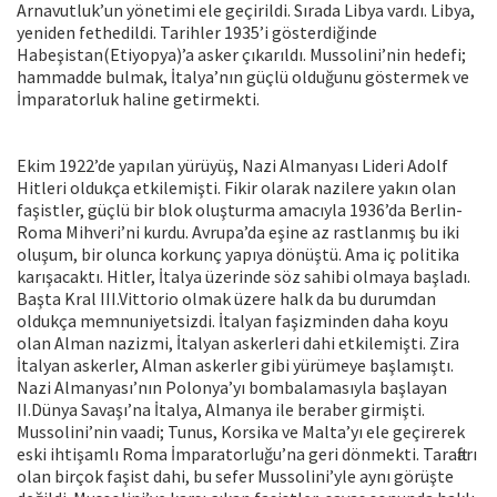
Arnavutluk’un yönetimi ele geçirildi. Sırada Libya vardı. Libya,
yeniden fethedildi. Tarihler 1935’i gösterdiğinde
Habeşistan(Etiyopya)’a asker çıkarıldı. Mussolini’nin hedefi;
hammadde bulmak, İtalya’nın güçlü olduğunu göstermek ve
İmparatorluk haline getirmekti.
Ekim 1922’de yapılan yürüyüş, Nazi Almanyası Lideri Adolf
Hitleri oldukça etkilemişti. Fikir olarak nazilere yakın olan
faşistler, güçlü bir blok oluşturma amacıyla 1936’da Berlin-
Roma Mihveri’ni kurdu. Avrupa’da eşine az rastlanmış bu iki
oluşum, bir olunca korkunç yapıya dönüştü. Ama iç politika
karışacaktı. Hitler, İtalya üzerinde söz sahibi olmaya başladı.
Başta Kral III.Vittorio olmak üzere halk da bu durumdan
oldukça memnuniyetsizdi. İtalyan faşizminden daha koyu
olan Alman nazizmi, İtalyan askerleri dahi etkilemişti. Zira
İtalyan askerler, Alman askerler gibi yürümeye başlamıştı.
Nazi Almanyası’nın Polonya’yı bombalamasıyla başlayan
II.Dünya Savaşı’na İtalya, Almanya ile beraber girmişti.
Mussolini’nin vaadi; Tunus, Korsika ve Malta’yı ele geçirerek
eski ihtişamlı Roma İmparatorluğu’na geri dönmekti. Taraftarı
olan birçok faşist dahi, bu sefer Mussolini’yle aynı görüşte