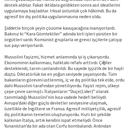
destek aldılar. Fakat iktidara geldikten sonra asıl ideallerini
uygulamaya başladılar. Irksal üstünlük çok hâkimdi. Bu da
agresif bir dış politika uygulanmasına neden oldu.
Şiddetle birçok şeyin çözüme kavuşacağına inanıyorlardı.
Bakınız ki “Kara Gömlekliler” adında kirli işleri yürüten bir
örgütleri vardı. Komünist gruplarla ve grevci işçilerle çatışıp
sus payı veriyorlardı.
Mussolini faşizmi, hizmet anlamında iyi iş çıkarıyordu.
Ekonominin kalkınması, halktaki refahı arttırdı. Çiftçiler
desteklendi, tarım canlandırıldı. Bu sayede işşizlik de bir hayli
düştü. Diktatörlük ise en yoğun seviyede yaşanıyordu. Tüm
bakanların görevini üstlenmiş, iç ve dış politika tek elde, ordu
dahi Mussolini tarafından yönetiliyordu. Faşist rejim, ülkeyi
çepe çevre sarmıştı. İtalyanların “Duçe(Lider)” olarak
tanımladığı Mussolini’nin kısa vadede hedefi belliydi:
Avrupa’daki diğer güçlü devletler seviyesine ulaşmak,
özellikle de İngiltere ve Fransa. Agresif milliyetçilik, agresif
dış politikanın temelini oluşturuyordu. Hızlı bir şekilde
kalkınan İtalya, artık kendini ispat etmeliydi. Önce
Yunanistan’da bir ada olan Corfu bombalandı. Ardından