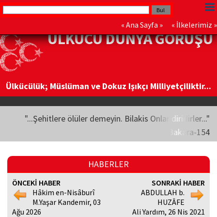
«
Ana Sayfa
» «
İlkelerimiz
»
ÜLKÜCÜ DÜNYA GÖRÜŞÜ
Ülkücülük; Müslüman ve Dokuz Işıkçı Milliyetçiliktir...
"...Şehitlere ölüler demeyin. Bilakis Onlar diridirler..."
Bakara-154
HABERLER
ÖNCEKİ HABER
SONRAKİ HABER
Hâkim en-Nisâburî
ABDULLAH b.
M.Yaşar Kandemir, 03
HUZÂFE
Ağu 2026
Ali Yardım, 26 Nis 2021