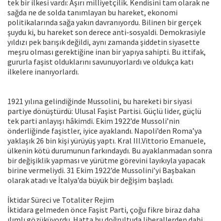
tek bir ilkesi vardı: Aşırı milliyetçilik. Kendisini tam olarak ne
sağda ne de solda tanımlayan bu hareket, ekonomi
politikalarında sağa yakın davranıyordu. Bilinen bir gerçek
şuydu ki, bu hareket son derece anti-sosyaldi. Demokrasiyle
yıldızı pek barışık değildi, aynı zamanda şiddetin siyasette
meşru olması gerektiğine inan bir yapıya sahipti. Bu ittifak,
gururla faşist olduklarını savunuyorlardı ve oldukça katı
ilkelere inanıyorlardı.
1921 yılına gelindiğinde Mussolini, bu hareketi bir siyasi
partiye dönüştürdü: Ulusal Faşist Partisi. Güçlü lider, güçlü
tek parti anlayışı hâkimdi. Ekim 1922’de Mussoli’nin
önderliğinde faşistler, iyice ayaklandı. Napoli’den Roma’ya
yaklaşık 26 bin kişi yürüyüş yaptı. Kral III.Vittorio Emanuele,
ülkenin kötü durumunun farkındaydı. Bu ayaklanmadan sonra
bir değişiklik yapması ve yürütme görevini layıkıyla yapacak
birine vermeliydi. 31 Ekim 1922’de Mussolini’yi Başbakan
olarak atadı ve İtalya’da büyük bir değişim başladı.
İktidar Süreci ve Totaliter Rejim
İktidara gelmeden önce Faşist Parti, çoğu fikre biraz daha
ılımlı gözüküyordu. Hatta bu doğrultuda liberallerden dahi