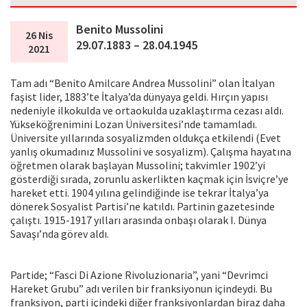
Benito Mussolini
26 Nis
29.07.1883 – 28.04.1945
2021
Tam adı “Benito Amilcare Andrea Mussolini” olan İtalyan
faşist lider, 1883’te İtalya’da dünyaya geldi. Hırçın yapısı
nedeniyle ilkokulda ve ortaokulda uzaklaştırma cezası aldı.
Yükseköğrenimini Lozan Üniversitesi’nde tamamladı.
Üniversite yıllarında sosyalizmden oldukça etkilendi (Evet
yanlış okumadınız Mussolini ve sosyalizm). Çalışma hayatına
öğretmen olarak başlayan Mussolini; takvimler 1902’yi
gösterdiği sırada, zorunlu askerlikten kaçmak için İsviçre’ye
hareket etti. 1904 yılına gelindiğinde ise tekrar İtalya’ya
dönerek Sosyalist Partisi’ne katıldı. Partinin gazetesinde
çalıştı. 1915-1917 yılları arasında onbaşı olarak I. Dünya
Savaşı’nda görev aldı.
Partide; “Fasci Di Azione Rivoluzionaria”, yani “Devrimci
Hareket Grubu” adı verilen bir franksiyonun içindeydi. Bu
franksiyon, parti içindeki diğer franksiyonlardan biraz daha