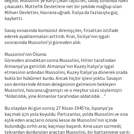
değildi. Mussolini’ye karşı çıkan faşistler, savaş sonunda haklı
çıkacaktı. Müttefik Devletlere net bir şekilde mağlup olan
Mihver Devletler, hüsrana uğradı. İtalya da fazlasıyla güç
kaybetti.
Savaş esnasında komünist direnişçiler, fırsattan istifade
ederek ayaklanmaları arttırdı. Kral, Sicilya’nın işgali
sonrasında Mussolini’yi görevden aldı.
Mussolini’nin Ölümü
Görevden alındıktan sonra Mussolini, Hitler tarafından
Almanya’ya getirildi. Almanya’nın Kuzey İtalya’yı işgal
etmesinin ardından Mussolini, Kuzey İtalya’ya dönerek orada
kukla bir hükûmet kurdu. Ancak hiçbir işlevi yoktu. Savaşın
son demlerinde Alman delegesinin gelmesini bekleyen
Mussolini, hüsrana uğramıştı ve o meşhur sözü söylemişti:
“Aldatıldık, yine Almanlar tarafından aldatıldık…”
Bu olaydan iki gün sonra; 27 Nisan 1945’te, İspanya’ya
kaçmak için yola koyuldu. Partizanlar, yolda Mussolini ve ona
eşlik eden araçların önünü kesse de Mussolini’nin içinde
bulunduğu zırhlı araç kaçmayı başardı. Ama uzun sürmedi;
tekrardan durdurulan araçtan Mussolini, bir battaniyeye sarılı