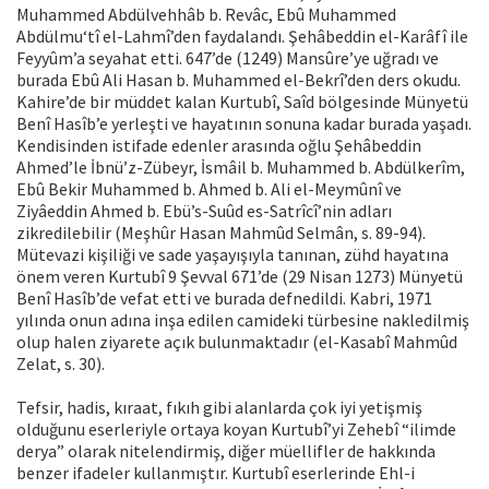
Muhammed Abdülvehhâb b. Revâc, Ebû Muhammed
Abdülmu‘tî el-Lahmî’den faydalandı. Şehâbeddin el-Karâfî ile
Feyyûm’a seyahat etti. 647’de (1249) Mansûre’ye uğradı ve
burada Ebû Ali Hasan b. Muhammed el-Bekrî’den ders okudu.
Kahire’de bir müddet kalan Kurtubî, Saîd bölgesinde Münyetü
Benî Hasîb’e yerleşti ve hayatının sonuna kadar burada yaşadı.
Kendisinden istifade edenler arasında oğlu Şehâbeddin
Ahmed’le İbnü’z-Zübeyr, İsmâil b. Muhammed b. Abdülkerîm,
Ebû Bekir Muhammed b. Ahmed b. Ali el-Meymûnî ve
Ziyâeddin Ahmed b. Ebü’s-Suûd es-Satrîcî’nin adları
zikredilebilir (Meşhûr Hasan Mahmûd Selmân, s. 89-94).
Mütevazi kişiliği ve sade yaşayışıyla tanınan, zühd hayatına
önem veren Kurtubî 9 Şevval 671’de (29 Nisan 1273) Münyetü
Benî Hasîb’de vefat etti ve burada defnedildi. Kabri, 1971
yılında onun adına inşa edilen camideki türbesine nakledilmiş
olup halen ziyarete açık bulunmaktadır (el-Kasabî Mahmûd
Zelat, s. 30).
Tefsir, hadis, kıraat, fıkıh gibi alanlarda çok iyi yetişmiş
olduğunu eserleriyle ortaya koyan Kurtubî’yi Zehebî “ilimde
derya” olarak nitelendirmiş, diğer müellifler de hakkında
benzer ifadeler kullanmıştır. Kurtubî eserlerinde Ehl-i