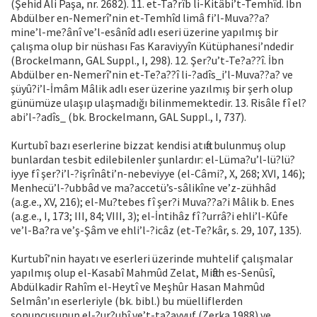
(Şehid Ali Paşa, nr. 2682). 11. et-Ta?rîb li-Kitâbi’t-Temhîd. İbn
Abdülber en-Nemerî’nin et-Temhîd limâ fi’l-Muva??a?
mine’l-me?ânî ve’l-esânîd adlı eseri üzerine yapılmış bir
çalışma olup bir nüshası Fas Karaviyyîn Kütüphanesi’ndedir
(Brockelmann, GAL Suppl., I, 298). 12. Şer?u’t-Te?a??î. İbn
Abdülber en-Nemerî’nin et-Te?a??î li-?adîs_i’l-Muva??a? ve
şüyû?i’l-İmâm Mâlik adlı eser üzerine yazılmış bir şerh olup
günümüze ulaşıp ulaşmadığı bilinmemektedir. 13. Risâle fî el?
abi’l-?adîs_ (bk. Brockelmann, GAL Suppl., I, 737).
Kurtubî bazı eserlerine bizzat kendisi atıfta bulunmuş olup
bunlardan tesbit edilebilenler şunlardır: el-Lüma?u’l-lü?lü?
iyye fî şer?i’l-?işrînâti’n-nebeviyye (el-Câmi?, X, 268; XVI, 146);
Menhecü’l-?ubbâd ve ma?accetü’s-sâlikîne ve’z-zühhâd
(a.g.e., XV, 216); el-Mu?tebes fî şer?i Muva??a?i Mâlik b. Enes
(a.g.e., I, 173; III, 84; VIII, 3); el-İntihâz fî ?urrâ?i ehli’l-Kûfe
ve’l-Ba?ra ve’ş-Şâm ve ehli’l-?icâz (et-Te?kâr, s. 29, 107, 135).
Kurtubî’nin hayatı ve eserleri üzerinde muhtelif çalışmalar
yapılmış olup el-Kasabî Mahmûd Zelat, Miftâh es-Senûsî,
Abdülkadir Rahîm el-Heytî ve Meşhûr Hasan Mahmûd
Selmân’ın eserleriyle (bk. bibl.) bu müelliflerden
sonuncusunun el-?ur?ubî ve’t-ta?avvuf (Zerka 1988) ve