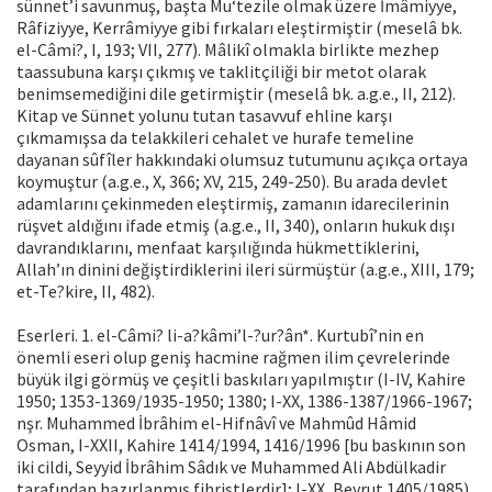
sünnet’i savunmuş, başta Mu‘tezile olmak üzere İmâmiyye,
Râfiziyye, Kerrâmiyye gibi fırkaları eleştirmiştir (meselâ bk.
el-Câmi?, I, 193; VII, 277). Mâlikî olmakla birlikte mezhep
taassubuna karşı çıkmış ve taklitçiliği bir metot olarak
benimsemediğini dile getirmiştir (meselâ bk. a.g.e., II, 212).
Kitap ve Sünnet yolunu tutan tasavvuf ehline karşı
çıkmamışsa da telakkileri cehalet ve hurafe temeline
dayanan sûfîler hakkındaki olumsuz tutumunu açıkça ortaya
koymuştur (a.g.e., X, 366; XV, 215, 249-250). Bu arada devlet
adamlarını çekinmeden eleştirmiş, zamanın idarecilerinin
rüşvet aldığını ifade etmiş (a.g.e., II, 340), onların hukuk dışı
davrandıklarını, menfaat karşılığında hükmettiklerini,
Allah’ın dinini değiştirdiklerini ileri sürmüştür (a.g.e., XIII, 179;
et-Te?kire, II, 482).
Eserleri. 1. el-Câmi? li-a?kâmi’l-?ur?ân*. Kurtubî’nin en
önemli eseri olup geniş hacmine rağmen ilim çevrelerinde
büyük ilgi görmüş ve çeşitli baskıları yapılmıştır (I-IV, Kahire
1950; 1353-1369/1935-1950; 1380; I-XX, 1386-1387/1966-1967;
nşr. Muhammed İbrâhim el-Hifnâvî ve Mahmûd Hâmid
Osman, I-XXII, Kahire 1414/1994, 1416/1996 [bu baskının son
iki cildi, Seyyid İbrâhim Sâdık ve Muhammed Ali Abdülkadir
tarafından hazırlanmış fihristlerdir]; I-XX, Beyrut 1405/1985).