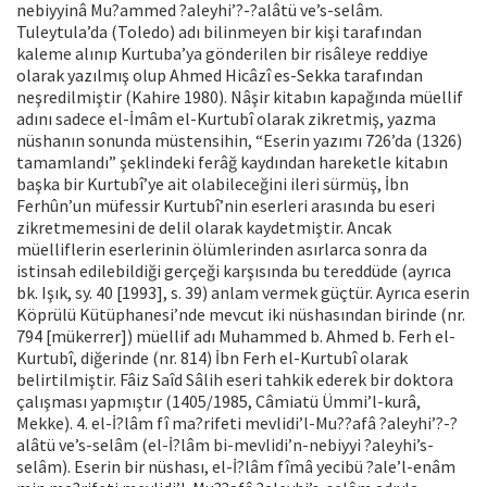
nebiyyinâ Mu?ammed ?aleyhi’?-?alâtü ve’s-selâm.
Tuleytula’da (Toledo) adı bilinmeyen bir kişi tarafından
kaleme alınıp Kurtuba’ya gönderilen bir risâleye reddiye
olarak yazılmış olup Ahmed Hicâzî es-Sekka tarafından
neşredilmiştir (Kahire 1980). Nâşir kitabın kapağında müellif
adını sadece el-İmâm el-Kurtubî olarak zikretmiş, yazma
nüshanın sonunda müstensihin, “Eserin yazımı 726’da (1326)
tamamlandı” şeklindeki ferâğ kaydından hareketle kitabın
başka bir Kurtubî’ye ait olabileceğini ileri sürmüş, İbn
Ferhûn’un müfessir Kurtubî’nin eserleri arasında bu eseri
zikretmemesini de delil olarak kaydetmiştir. Ancak
müelliflerin eserlerinin ölümlerinden asırlarca sonra da
istinsah edilebildiği gerçeği karşısında bu tereddüde (ayrıca
bk. Işık, sy. 40 [1993], s. 39) anlam vermek güçtür. Ayrıca eserin
Köprülü Kütüphanesi’nde mevcut iki nüshasından birinde (nr.
794 [mükerrer]) müellif adı Muhammed b. Ahmed b. Ferh el-
Kurtubî, diğerinde (nr. 814) İbn Ferh el-Kurtubî olarak
belirtilmiştir. Fâiz Saîd Sâlih eseri tahkik ederek bir doktora
çalışması yapmıştır (1405/1985, Câmiatü Ümmi’l-kurâ,
Mekke). 4. el-İ?lâm fî ma?rifeti mevlidi’l-Mu??afâ ?aleyhi’?-?
alâtü ve’s-selâm (el-İ?lâm bi-mevlidi’n-nebiyyi ?aleyhi’s-
selâm). Eserin bir nüshası, el-İ?lâm fîmâ yecibü ?ale’l-enâm