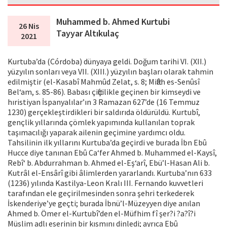
Muhammed b. Ahmed Kurtubi
26 Nis
Tayyar Altıkulaç
2021
Kurtuba’da (Córdoba) dünyaya geldi. Doğum tarihi VI. (XII.)
yüzyılın sonları veya VII. (XIII.) yüzyılın başları olarak tahmin
edilmiştir (el-Kasabî Mahmûd Zelat, s. 8; Miftâh es-Senûsî
Bel‘am, s. 85-86). Babası çiftçilikle geçinen bir kimseydi ve
hıristiyan İspanyalılar’ın 3 Ramazan 627’de (16 Temmuz
1230) gerçekleştirdikleri bir saldırıda öldürüldü. Kurtubî,
gençlik yıllarında çömlek yapımında kullanılan toprak
taşımacılığı yaparak ailenin geçimine yardımcı oldu.
Tahsilinin ilk yıllarını Kurtuba’da geçirdi ve burada İbn Ebû
Hucce diye tanınan Ebû Ca‘fer Ahmed b. Muhammed el-Kaysî,
Rebî‘ b. Abdurrahman b. Ahmed el-Eş‘arî, Ebü’l-Hasan Ali b.
Kutrâl el-Ensârî gibi âlimlerden yararlandı. Kurtuba’nın 633
(1236) yılında Kastilya-Leon Kralı III. Fernando kuvvetleri
tarafından ele geçirilmesinden sonra şehri terkederek
İskenderiye’ye geçti; burada İbnü’l-Müzeyyen diye anılan
Ahmed b. Ömer el-Kurtubî’den el-Müfhim fî şer?i ?a?î?i
Müslim adlı eserinin bir kısmını dinledi; ayrıca Ebû