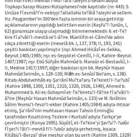
min ma?rifeti mevlidi’l-Mu??afâ ?aleyhi’s-selâm adıyla
Topkapı Sarayı Müzesi Kütüphanesi’nde kayıtlıdır (nr. 443). 5.
Urcûze fî esmâ?i’n-nebiyyi ?allallahü te?âlâ ?aleyhi ve sellem.
Hz. Peygamber’in 300’den fazla isminin bir araya getirilip
açıklamalarının yapıldığı belirtilen eserin (Keşfü’?-?unûn, I,
62) günümüze ulaşıp ulaşmadığı bilinmemektedir. 6. et-Te?
kire fî a?vâli’l-mevtâ ve’l-â?ire. Müellifin el-Câmi?de adını
sıkça zikrettiği eserin (meselâ bk. I, 137, 378; II, 193, 241)
çeşitli baskıları yapılmıştır (nşr. Ahmed Hicâzî es-Sekka,
Beyrut 1405/1985; nşr. es-Seyyid el-Cemîlî, I-II, Kahire-Beyrut
1407/1987; nşr. Ebû Süfyân Mahmûd b. Mansûr el-Bestavîsî, I-
II, Medine 1417/1997; diğer baskıları için bk. Meşhûr Hasan
Mahmûd Selmân, s. 129-130; Miftâh es-Senûsî Bel‘am, s. 138).
Kitabı Abdülvehhâb eş-Şa‘rânî Mu?ta?aru Te?kireti’l-?ur?ubî
(Kahire 1898, 1300, 1301, 1310, 1320, 1926, 1349), Ahmed b.
Muhammed b. Ali es-Sühaymî et-Te?kiretü’l-fâ?ire fî a?vâli’l-
â?ire (Meşhûr Hasan Mahmûd Selmân, s. 133) ve M. İbrâhim
Sâlim Yevmü’l-fevzi’l-ekber (Kahire 1405/1984) adıyla ihtisar
etmiş, Şa‘rânî’nin muhtasarı Hasan Tahsin Emiroğlu
tarafından Kısaltılmış Tezkire-i Kurtubî adıyla Türkçe’ye
çevrilmiştir (Konya 1995). Süyûtî, et-Te?kire’yi Şer?u’?-?udûr
fî şer?i ?âli’l-mevtâ fi’l-?ubûr adıyla şerhetmiş, kısaca
Kitâbü’l-Berza? diye meşhur olan bu şerh (Kahire 1309, 1329)