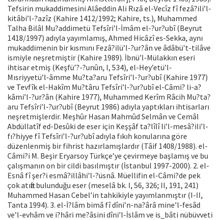
Tefsirin mukaddimesini Alâeddin Ali Rızâ el-Vecîz fî fezâ?ili’l-
kitâbi’l-?azîz (Kahire 1412/1992; Kahire, ts.), Muhammed
Talha Bilâl Mu?addimetü Tefsîri’l-İmâm el-?ur?ubî (Beyrut
1418/1997) adıyla yayımlamış, Ahmed Hicâzî es-Sekka, aynı
mukaddimenin bir kısmını Fezâ?ilü’l-?ur?ân ve âdâbü’t-tilâve
ismiyle neşretmiştir (Kahire 1989). İbnü’l-Mülakkın eseri
ihtisar etmiş (Keşfü’?-?unûn, I, 534), el-Hey’etü’l-
Mısriyyetü’l-âmme Mu?ta?aru Tefsîri’l-?ur?ubî (Kahire 1977)
ve Tevfîk el-Hakîm Mu?târu Tefsîri’l-?ur?ubî el-Câmi? li-a?
kâmi’l-?ur?ân (Kahire 1977), Muhammed Kerîm Râcih Mu?ta?
aru Tefsîri’l-?ur?ubî (Beyrut 1986) adıyla yaptıkları ihtisarları
neşretmişlerdir. Meşhûr Hasan Mahmûd Selmân ve Cemâl
Abdüllatîf ed-Desûki de eser için Keşşâf ta?lîlî li’l-mesâ?ili’l-
fı?hiyye fî Tefsîri’l-?ur?ubî adıyla fıkıh konularına göre
düzenlenmiş bir fihrist hazırlamışlardır (Tâif 1408/1988). el-
Câmi?i M. Beşir Eryarsoy Türkçe’ye çevirmeye başlamış ve bu
çalışmanın on bir cildi basılmıştır (İstanbul 1997-2000). 2. el-
Esnâ fî şer?i esmâ?illâhi’l-?üsnâ. Müellifin el-Câmi?de pek
çok atıfta bulunduğu eser (meselâ bk. I, 56, 326; II, 191, 241)
Muhammed Hasan Cebel’in tahkikiyle yayımlanmıştır (I-II,
Tanta 1994). 3. el-İ?lâm bimâ fî dîni’n-na?ârâ mine’l-fesâd
ve’l-evhâm ve i?hâri me?âsini dîni’l-İslâm ve is_bâti nübüvveti