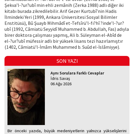
Şekva’l-?ur?ubî min ehli zemânih (Zerka 1988) adlı diğer iki
kitabı burada zikredilebilir. Arif Gezer Kurtubî’nin Hadis
İlmindeki Yeri (1999, Ankara Üniversitesi Sosyal Bilimler
Enstitüsü), Bû Şuayb Mihmâdî et-Tefsîrü’l-fı?hî ?inde’l-?ur?
ubî (1992, Câmiatü Seyyidî Muhammed b. Abdullah, Fas) adıyla
birer doktora çalışması yapmış, Ali b. Süleyman el-Abîd de
el-?ur?ubî müfessir adlı bir yüksek lisans tezi hazırlamıştır
(1402, Câmiatü’l-İmâm Muhammed b. Suûd el-İslâmiyye).
SON YAZI
Aynı Sorulara Farklı Cevaplar
İdris Savaş
06 Ağu 2026
Bir önceki yazıda, büyük medeniyetlerin yalnızca yükselişlerini