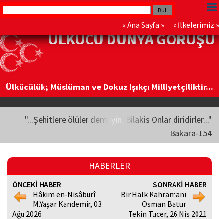
«
Ana Sayfa
» «
İlkelerimiz
»
ÜLKÜCÜ DÜNYA GÖRÜŞÜ
Ülkücülük; Müslüman ve Dokuz Işıkçı Milliyetçiliktir...
"...Şehitlere ölüler demeyin. Bilakis Onlar diridirler..."
Bakara-154
HABERLER
ÖNCEKİ HABER
SONRAKİ HABER
Hâkim en-Nisâburî
Bir Halk Kahramanı
M.Yaşar Kandemir, 03
Osman Batur
Ağu 2026
Tekin Tucer, 26 Nis 2021