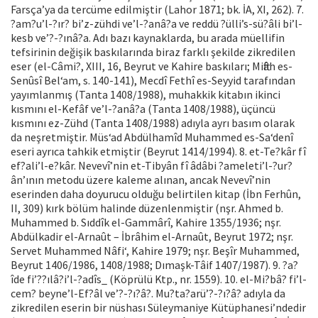
Farsça’ya da tercüme edilmiştir (Lahor 1871; bk. İA, XI, 262). 7.
?am?u’l-?ır? bi’z-zühdi ve’l-?anâ?a ve reddü ?ülli’s-sü?âli bi’l-
kesb ve’?-?ınâ?a. Adı bazı kaynaklarda, bu arada müellifin
tefsirinin değişik baskılarında biraz farklı şekilde zikredilen
eser (el-Câmi?, XIII, 16, Beyrut ve Kahire baskıları; Miftâh es-
Senûsî Bel‘am, s. 140-141), Mecdî Fethî es-Seyyid tarafından
yayımlanmış (Tanta 1408/1988), muhakkik kitabın ikinci
kısmını el-Kefâf ve’l-?anâ?a (Tanta 1408/1988), üçüncü
kısmını ez-Zühd (Tanta 1408/1988) adıyla ayrı basım olarak
da neşretmiştir. Müs‘ad Abdülhamîd Muhammed es-Sa‘denî
eseri ayrıca tahkik etmiştir (Beyrut 1414/1994). 8. et-Te?kâr fî
ef?ali’l-e?kâr. Nevevî’nin et-Tibyân fî âdâbi ?ameleti’l-?ur?
ân’ının metodu üzere kaleme alınan, ancak Nevevî’nin
eserinden daha doyurucu olduğu belirtilen kitap (İbn Ferhûn,
II, 309) kırk bölüm halinde düzenlenmiştir (nşr. Ahmed b.
Muhammed b. Sıddîk el-Gammârî, Kahire 1355/1936; nşr.
Abdülkadir el-Arnaût – İbrâhim el-Arnaût, Beyrut 1972; nşr.
Servet Muhammed Nâfi‘, Kahire 1979; nşr. Beşîr Muhammed,
Beyrut 1406/1986, 1408/1988; Dımaşk-Tâif 1407/1987). 9. ?a?
îde fi’??ılâ?i’l-?adîs_ (Köprülü Ktp., nr. 1559). 10. el-Mi?bâ? fi’l-
cem? beyne’l-Ef?âl ve’?-?ı?â?. Mu?ta?arü’?-?ı?â? adıyla da
zikredilen eserin bir nüshası Süleymaniye Kütüphanesi’ndedir