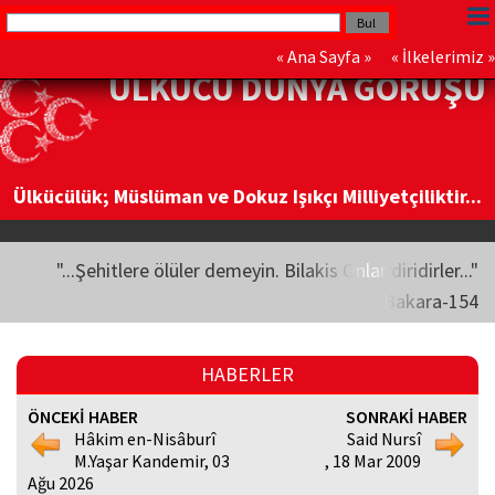
«
Ana Sayfa
» «
İlkelerimiz
»
ÜLKÜCÜ DÜNYA GÖRÜŞÜ
Ülkücülük; Müslüman ve Dokuz Işıkçı Milliyetçiliktir...
"...Şehitlere ölüler demeyin. Bilakis Onlar diridirler..."
Bakara-154
HABERLER
ÖNCEKİ HABER
SONRAKİ HABER
Hâkim en-Nisâburî
Said Nursî
M.Yaşar Kandemir, 03
, 18 Mar 2009
Ağu 2026