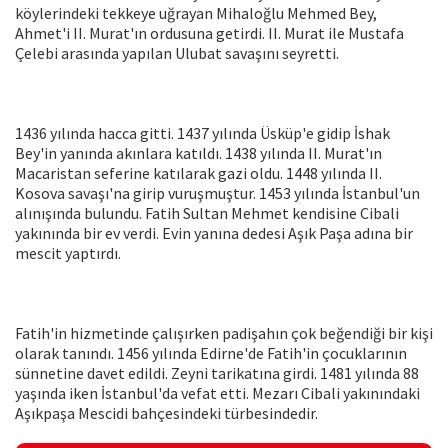
köylerindeki tekkeye uğrayan Mihaloğlu Mehmed Bey,
Ahmet'i II. Murat'ın ordusuna getirdi. II. Murat ile Mustafa
Çelebi arasında yapılan Ulubat savaşını seyretti.
1436 yılında hacca gitti. 1437 yılında Üsküp'e gidip İshak
Bey'in yanında akınlara katıldı. 1438 yılında II. Murat'ın
Macaristan seferine katılarak gazi oldu. 1448 yılında II.
Kosova savaşı'na girip vuruşmuştur. 1453 yılında İstanbul'un
alınışında bulundu. Fatih Sultan Mehmet kendisine Cibali
yakınında bir ev verdi. Evin yanına dedesi Aşık Paşa adına bir
mescit yaptırdı.
Fatih'in hizmetinde çalışırken padişahın çok beğendiği bir kişi
olarak tanındı. 1456 yılında Edirne'de Fatih'in çocuklarının
sünnetine davet edildi. Zeyni tarikatına girdi. 1481 yılında 88
yaşında iken İstanbul'da vefat etti. Mezarı Cibali yakınındaki
Aşıkpaşa Mescidi bahçesindeki türbesindedir.