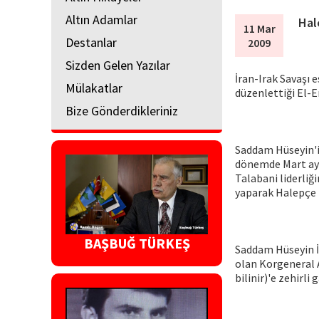
Altın Adamlar
Hal
11 Mar
Destanlar
2009
Sizden Gelen Yazılar
İran-Irak Savaşı 
Mülakatlar
düzenlettiği El-E
Bize Gönderdikleriniz
Saddam Hüseyin'in
dönemde Mart ayın
Talabani liderliği
yaparak Halepçe 
BAŞBUĞ TÜRKEŞ
Saddam Hüseyin İ
olan Korgeneral A
bilinir)'e zehirl