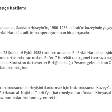
epçe Katliamı
esnasında, Saddam Hüseyin'in, 1986-1988'de Irak'ın kuzeyinde yaşay
nfal Harekâtı adlı imha operasyonunun bir parçasıdır.
 23 Şubat - 6 Eylül 1988 tarihleri arasında El-Enfal Harekâtını şid
ın ortasında İran ordusu Zafer-7 Harekâtı adlı genel taarruzu başl
ndeki Kürdistan Yurtseverler Birliği'ne bağlı Peşmergeler de İran Ord
kasabasına girdi.
ran ordusunun ilerleyişini durdurmak için Irak ordusunun Kuzey 
lî Hasan al-Majîd al-Tikritî'ye (batı medyası tarafından 'Kimyasal A
i gaz bombaları kullanmayı emretti.