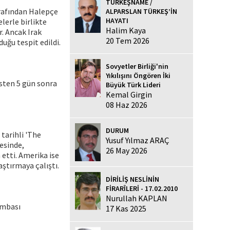
TÜRKEŞNAME /
arafından Halepçe
ALPARSLAN TÜRKEŞ’İN
HAYATI
lerle birlikte
Halim Kaya
r. Ancak Irak
20 Tem 2026
uğu tespit edildi.
Sovyetler Birliği'nin
Yıkılışını Öngören İki
esten 5 gün sonra
Büyük Türk Lideri
Kemal Girgin
08 Haz 2026
DURUM
 tarihli 'The
Yusuf Yılmaz ARAÇ
esinde,
26 May 2026
etti. Amerika ise
ştırmaya çalıştı.
DİRİLİŞ NESLİNİN
FİRARÎLERİ - 17.02.2010
Nurullah KAPLAN
ombası
17 Kas 2025