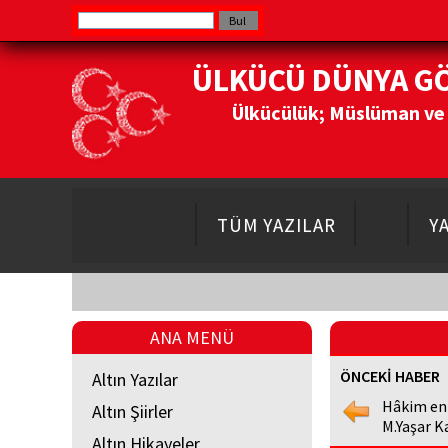
ÜLKÜCÜ DÜNYA G
Ülkücülük; Müslüman ve Do
TÜM YAZILAR
Y
ANA MENÜ
ÖNCEKİ HABER
Altın Yazılar
Hâkim en
Altın Şiirler
M.Yaşar K
Altın Hikayeler