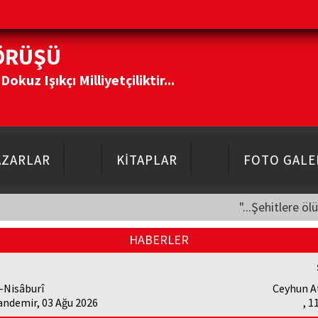
ÖRÜŞÜ
kuz Işıkçı Milliyetçiliktir...
AZARLAR
KİTAPLAR
FOTO GALE
"...Şehitlere öl
HABERLER
-Nisâburî
Ceyhun A
andemir, 03 Ağu 2026
, 1