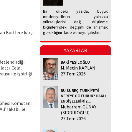
Bir önceki yazıda, büyük
medeniyetlerin yalnızca
yükselişlerini değil, düşünme
biçimlerindeki değişimi de anlamak
an Kürtlere karşı
gerektiğini ifade etmeye çalıştım.
YAZARLAR
detlendirdiği
BAKİ YEŞİLOĞLU
attı. Celal
M. Metin KAPLAN
usu ile işbirliği
27 Tem 2026
BU SÜREÇ TÜRKİYE’Yİ
NEREYE GÖTÜRÜR? HAKLI
ENDİŞELERİMİZ...
Cephesi Komutanı
Muharrem GÜNAY
li' lakabı ile
(SIDDIKOĞLU)
27 Tem 2026