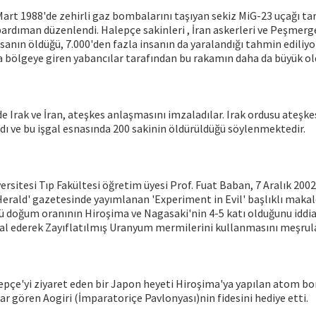
Mart 1988'de zehirli gaz bombalarını taşıyan sekiz MiG-23 uçağı t
dıman düzenlendi. Halepçe sakinleri , İran askerleri ve Peşmerge
nsanın öldüğü, 7.000'den fazla insanın da yaralandığı tahmin ediliyo
 bölgeye giren yabancılar tarafından bu rakamın daha da büyük old
e Irak ve İran, ateşkes anlaşmasını imzaladılar. Irak ordusu ateşk
ldı ve bu işgal esnasında 200 sakinin öldürüldüğü söylenmektedir.
rsitesi Tıp Fakültesi öğretim üyesi Prof. Fuat Baban, 7 Aralık 2002
erald' gazetesinde yayımlanan 'Experiment in Evil' başlıklı makal
 doğum oranının Hiroşima ve Nagasaki'nin 4-5 katı olduğunu iddia 
mal ederek Zayıflatılmış Uranyum mermilerini kullanmasını meşrula
epçe'yi ziyaret eden bir Japon heyeti Hiroşima'ya yapılan atom b
sar gören Aogiri (İmparatoriçe Pavlonyası)nin fidesini hediye etti.