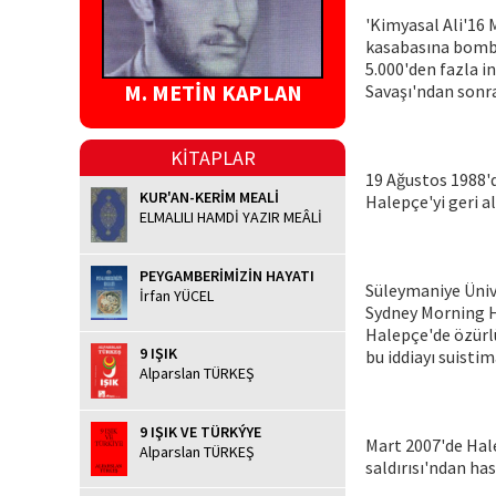
'Kimyasal Ali'16 
kasabasına bombar
5.000'den fazla i
M. METİN KAPLAN
Savaşı'ndan sonra
KİTAPLAR
19 Ağustos 1988'd
KUR'AN-KERİM MEALİ
Halepçe'yi geri a
ELMALILI HAMDİ YAZIR MEÂLİ
PEYGAMBERİMİZİN HAYATI
Süleymaniye Ünive
İrfan YÜCEL
Sydney Morning H
Halepçe'de özürlü
9 IŞIK
bu iddiayı suisti
Alparslan TÜRKEŞ
9 IŞIK VE TÜRKÝYE
Mart 2007'de Hal
Alparslan TÜRKEŞ
saldırısı'ndan ha