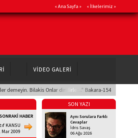
«
Ana Sayfa
» «
İlkelerimiz
»
Rİ
VİDEO GALERİ
üler demeyin. Bilakis Onlar diridirler..." Bakara-154
SON YAZI
SONRAKİ HABER
Aynı Sorulara Farklı
Cevaplar
tıf KANSU
İdris Savaş
1 Mar 2009
06 Ağu 2026