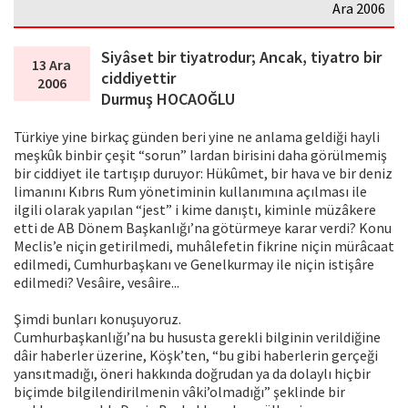
Ara 2006
Siyâset bir tiyatrodur; Ancak, tiyatro bir
13 Ara
ciddiyettir
2006
Durmuş HOCAOĞLU
Türkiye yine birkaç günden beri yine ne anlama geldiği hayli
meşkûk binbir çeşit “sorun” lardan birisini daha görülmemiş
bir ciddiyet ile tartışıp duruyor: Hükûmet, bir hava ve bir deniz
limanını Kıbrıs Rum yönetiminin kullanımına açılması ile
ilgili olarak yapılan “jest” i kime danıştı, kiminle müzâkere
etti de AB Dönem Başkanlığı’na götürmeye karar verdi? Konu
Meclis’e niçin getirilmedi, muhâlefetin fikrine niçin mürâcaat
edilmedi, Cumhurbaşkanı ve Genelkurmay ile niçin istişâre
edilmedi? Vesâire, vesâire...
Şimdi bunları konuşuyoruz.
Cumhurbaşkanlığı’na bu hususta gerekli bilginin verildiğine
dâir haberler üzerine, Köşk’ten, “bu gibi haberlerin gerçeği
yansıtmadığı, öneri hakkında doğrudan ya da dolaylı hiçbir
biçimde bilgilendirilmenin vâki’olmadığı” şeklinde bir