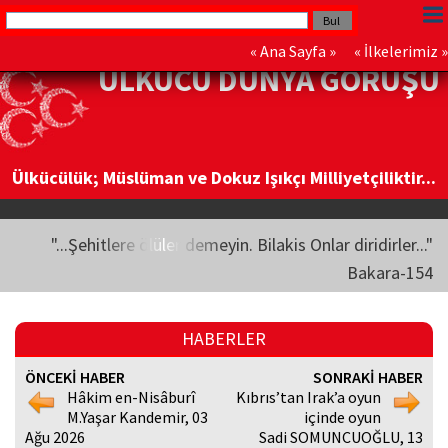
«
Ana Sayfa
» «
İlkelerimiz
»
ÜLKÜCÜ DÜNYA GÖRÜŞÜ
Ülkücülük; Müslüman ve Dokuz Işıkçı Milliyetçiliktir...
"...Şehitlere ölüler demeyin. Bilakis Onlar diridirler..."
Bakara-154
HABERLER
ÖNCEKİ HABER
SONRAKİ HABER
Hâkim en-Nisâburî
Kıbrıs’tan Irak’a oyun
M.Yaşar Kandemir, 03
içinde oyun
Ağu 2026
Sadi SOMUNCUOĞLU, 13