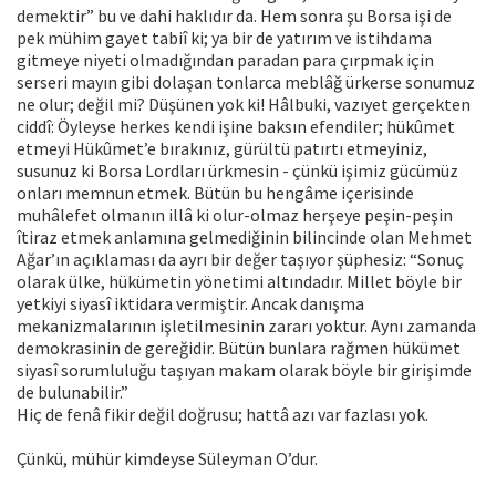
demektir” bu ve dahi haklıdır da. Hem sonra şu Borsa işi de
pek mühim gayet tabiî ki; ya bir de yatırım ve istihdama
gitmeye niyeti olmadığından paradan para çırpmak için
serseri mayın gibi dolaşan tonlarca meblâğ ürkerse sonumuz
ne olur; değil mi? Düşünen yok ki! Hâlbuki, vazıyet gerçekten
ciddî: Öyleyse herkes kendi işine baksın efendiler; hükûmet
etmeyi Hükûmet’e bırakınız, gürültü patırtı etmeyiniz,
susunuz ki Borsa Lordları ürkmesin - çünkü işimiz gücümüz
onları memnun etmek. Bütün bu hengâme içerisinde
muhâlefet olmanın illâ ki olur-olmaz herşeye peşin-peşin
îtiraz etmek anlamına gelmediğinin bilincinde olan Mehmet
Ağar’ın açıklaması da ayrı bir değer taşıyor şüphesiz: “Sonuç
olarak ülke, hükümetin yönetimi altındadır. Millet böyle bir
yetkiyi siyasî iktidara vermiştir. Ancak danışma
mekanizmalarının işletilmesinin zararı yoktur. Aynı zamanda
demokrasinin de gereğidir. Bütün bunlara rağmen hükümet
siyasî sorumluluğu taşıyan makam olarak böyle bir girişimde
de bulunabilir.”
Hiç de fenâ fikir değil doğrusu; hattâ azı var fazlası yok.
Çünkü, mühür kimdeyse Süleyman O’dur.