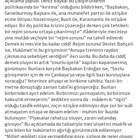
açıklama yapıldı. Deniz Baykal bu çıkışın ülkenin
politikasında bir “kırılma” olduğunu bildirirken, “Başbakan,
Genelkurmay Başkanı ile, ana muhalefet partisi ile istişâre
etme ihtiyacı hissetmiyor; Bush ile, Karamanlis ile istişâre
ediyor. Bir dış politika krizini çözeceğiz derken çok tehlikeli
bir rejim sorunu ortaya çıkarılmıştır” ifâdeleriyle mes’eleyi
yine mutâdı veçhiyle bir “rejim sorunu” na tahvîl ediverdi.
Demek ki mes’ele bu kadar ciddî: Rejim sorunu! Devlet Bahçeli
ise, Hükûmet’in bu girişiminin “Avrupa treninin raydan
çıkmasına sebebiyet verdiğini” ileri sürdü. Bu daha da ciddî;
demek oluyor ki artık “onurlu üyelik” kapıları kapanıvermiş
görünüyor. Bunlara karşılık Başbakan Erdoğan ise, “Sözlü
görüşmeler için de mi Çankaya’ya veya ilgili bazı kuruluşlara
soracağız? Yeterince altyapı ve birikime sahibiz. Yazılı bir
metne dönüştüğü zaman tabiî ki görüşeceğiz. Bunları
birbirinden ayırt edelim. Birbirimizi yormayalım, birbirimize
haksızlık etmeyelim.” dedikten sonra da - mâdem ki “ilgili”
olduğu tasdîk ediliyor, niçin istişâre edilmiyor diye zor bir suâl
atmayalım ortaya ve devam edelim - mühim bir îkazda
bulunuyor: “Piyasalar rahatsız oluyor, zararı vatandaş
görüyor.” Bu açıklamada da tabiatiyle mes’uliyetini müdrîk ve
işini bilen bir hükûmetin ağırlığı görülmezlik edilemiyor:
“Millet vekâleti size vermediğine göre, sizlere de neler oluyor