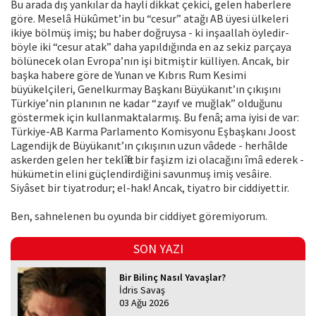
Bu arada dış yankılar da hayli dikkat çekici, gelen haberlere
göre. Meselâ Hükûmet’in bu “cesur” atağı AB üyesi ülkeleri
ikiye bölmüş imiş; bu haber doğruysa - ki inşaallah öyledir-
böyle iki “cesur atak” daha yapıldığında en az sekiz parçaya
bölünecek olan Evropa’nın işi bitmiştir külliyen. Ancak, bir
başka habere göre de Yunan ve Kıbrıs Rum Kesimi
büyükelçileri, Genelkurmay Başkanı Büyükanıt’ın çıkışını
Türkiye’nin planının ne kadar “zayıf ve muğlak” olduğunu
göstermek için kullanmaktalarmış. Bu fenâ; ama iyisi de var:
Türkiye-AB Karma Parlamento Komisyonu Eşbaşkanı Joost
Lagendijk de Büyükanıt’ın çıkışının uzun vâdede - herhâlde
askerden gelen her teklîfte bir faşizm izi olacağını îmâ ederek -
hükümetin elini güçlendirdiğini savunmuş imiş vesâire.
Siyâset bir tiyatrodur; el-hak! Ancak, tiyatro bir ciddiyettir.
Ben, sahnelenen bu oyunda bir ciddiyet göremiyorum.
SON YAZI
Bir Bilinç Nasıl Yavaşlar?
İdris Savaş
03 Ağu 2026