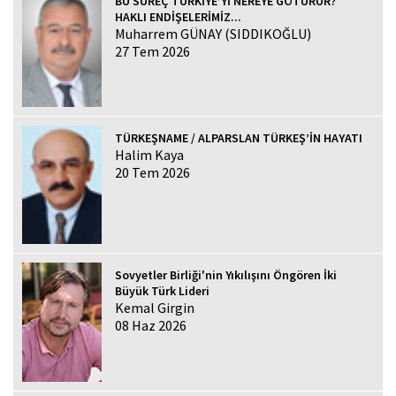
BU SÜREÇ TÜRKİYE’Yİ NEREYE GÖTÜRÜR?
HAKLI ENDİŞELERİMİZ...
Muharrem GÜNAY (SIDDIKOĞLU)
27 Tem 2026
TÜRKEŞNAME / ALPARSLAN TÜRKEŞ’İN HAYATI
Halim Kaya
20 Tem 2026
Sovyetler Birliği'nin Yıkılışını Öngören İki
Büyük Türk Lideri
Kemal Girgin
08 Haz 2026