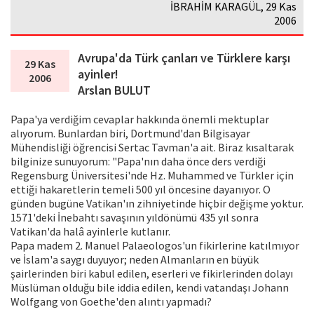
İBRAHİM KARAGÜL, 29 Kas
2006
Avrupa'da Türk çanları ve Türklere karşı
29 Kas
ayinler!
2006
Arslan BULUT
Papa'ya verdiğim cevaplar hakkında önemli mektuplar
alıyorum. Bunlardan biri, Dortmund'dan Bilgisayar
Mühendisliği öğrencisi Sertac Tavman'a ait. Biraz kısaltarak
bilginize sunuyorum: "Papa'nın daha önce ders verdiği
Regensburg Üniversitesi'nde Hz. Muhammed ve Türkler için
ettiği hakaretlerin temeli 500 yıl öncesine dayanıyor. O
günden bugüne Vatikan'ın zihniyetinde hiçbir değişme yoktur.
1571'deki İnebahtı savaşının yıldönümü 435 yıl sonra
Vatikan'da halâ ayinlerle kutlanır.
Papa madem 2. Manuel Palaeologos'un fikirlerine katılmıyor
ve İslam'a saygı duyuyor; neden Almanların en büyük
şairlerinden biri kabul edilen, eserleri ve fikirlerinden dolayı
Müslüman olduğu bile iddia edilen, kendi vatandaşı Johann
Wolfgang von Goethe'den alıntı yapmadı?