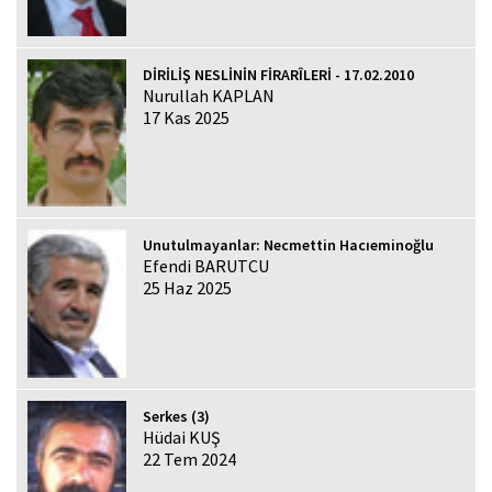
DİRİLİŞ NESLİNİN FİRARÎLERİ - 17.02.2010
Nurullah KAPLAN
17 Kas 2025
Unutulmayanlar: Necmettin Hacıeminoğlu
Efendi BARUTCU
25 Haz 2025
Serkes (3)
Hüdai KUŞ
22 Tem 2024