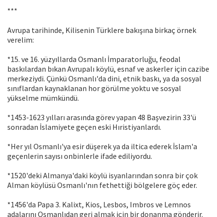
***
Avrupa tarihinde, Kilisenin Türklere bakışına birkaç örnek
verelim:
*15. ve 16. yüzyıllarda Osmanlı İmparatorluğu, feodal
baskılardan bıkan Avrupalı köylü, esnaf ve askerler için cazibe
merkeziydi. Çünkü Osmanlı'da dini, etnik baskı, ya da sosyal
sınıflardan kaynaklanan hor görülme yoktu ve sosyal
yükselme mümkündü.
*1453-1623 yılları arasında görev yapan 48 Başvezirin 33'ü
sonradan İslamiyete geçen eski Hıristiyanlardı.
*Her yıl Osmanlı'ya esir düşerek ya da iltica ederek İslam'a
geçenlerin sayısı onbinlerle ifade ediliyordu.
*1520'deki Almanya'daki köylü isyanlarından sonra bir çok
Alman köylüsü Osmanlı'nın fethettiği bölgelere göç eder.
*1456'da Papa 3. Kalixt, Kios, Lesbos, Imbros ve Lemnos
adalarını Osmanlıdan geri almak için bir donanma gönderir.