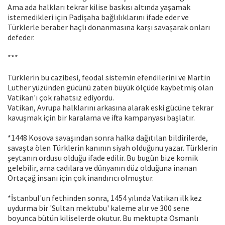
Ama ada halkları tekrar kilise baskısı altında yaşamak
istemedikleri için Padişaha bağlılıklarını ifade eder ve
Türklerle beraber haçlı donanmasına karşı savaşarak onları
defeder.
***
Türklerin bu cazibesi, feodal sistemin efendilerini ve Martin
Luther yüzünden gücünü zaten büyük ölçüde kaybetmiş olan
Vatikan'ı çok rahatsız ediyordu.
Vatikan, Avrupa halklarını arkasına alarak eski gücüne tekrar
kavuşmak için bir karalama ve iftira kampanyası başlatır.
*1448 Kosova savaşından sonra halka dağıtılan bildirilerde,
savaşta ölen Türklerin kanının siyah olduğunu yazar. Türklerin
şeytanın ordusu olduğu ifade edilir. Bu bugün bize komik
gelebilir, ama cadılara ve dünyanın düz olduğuna inanan
Ortaçağ insanı için çok inandırıcı olmuştur.
*İstanbul'un fethinden sonra, 1454 yılında Vatikan ilk kez
uydurma bir 'Sultan mektubu' kaleme alır ve 300 sene
boyunca bütün kiliselerde okutur. Bu mektupta Osmanlı