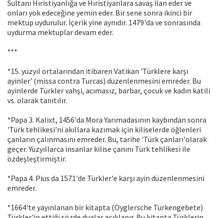
Sultanı Hıristiyanlığa ve Hıristiyanlara savaş ilan eder ve
onları yok edeceğine yemin eder. Bir sene sonra ikinci bir
mektup uydurulur. İçerik yine aynıdır. 1479'da ve sonrasında
uydurma mektuplar devam eder.
***
*15. yüzyıl ortalarından itibaren Vatikan 'Türklere karşı
ayinler' (missa contra Turcas) düzenlenmesini emreder. Bu
ayinlerde Türkler vahşi, acımasız, barbar, çocuk ve kadın katili
vs. olarak tanıtılır.
*Papa 3. Kalixt, 1456'da Mora Yarımadasının kaybından sonra
'Türk tehlikesi'ni akıllara kazımak için kiliselerde öğlenleri
çanların çalınmasını emreder. Bu, tarihe 'Türk çanları'olarak
geçer. Yüzyıllarca insanlar kilise çanını Türk tehlikesi ile
özdeşleştirmiştir.
*Papa 4. Pius da 1571'de Türkler'e karşı ayin düzenlenmesini
emreder.
*1664'te yayınlanan bir kitapta (Oyglersche Türkengebete)
Türkler'in ettiği sözde dualar açıklanır. Bu kitapta Türklerin