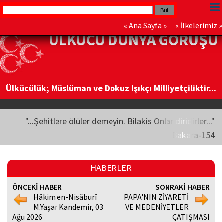
«
Ana Sayfa
» «
İlkelerimiz
»
ÜLKÜCÜ DÜNYA GÖRÜŞÜ
Ülkücülük; Müslüman ve Dokuz Işıkçı Milliyetçiliktir...
"...Şehitlere ölüler demeyin. Bilakis Onlar diridirler..."
Bakara-154
HABERLER
ÖNCEKİ HABER
SONRAKİ HABER
Hâkim en-Nisâburî
PAPA'NIN ZİYARETİ
M.Yaşar Kandemir, 03
VE MEDENİYETLER
Ağu 2026
ÇATIŞMASI