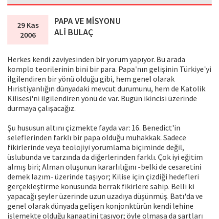
PAPA VE MİSYONU
29 Kas
ALİ BULAÇ
2006
Herkes kendi zaviyesinden bir yorum yapıyor. Bu arada
komplo teorilerinin bini bir para. Papa'nın gelişinin Türkiye'yi
ilgilendiren bir yönü olduğu gibi, hem genel olarak
Hıristiyanlığın dünyadaki mevcut durumunu, hem de Katolik
Kilisesi'ni ilgilendiren yönü de var. Bugün ikincisi üzerinde
durmaya çalışacağız.
Şu hususun altını çizmekte fayda var: 16. Benedict'in
seleflerinden farklı bir papa olduğu muhakkak. Sadece
fikirlerinde veya teolojiyi yorumlama biçiminde değil,
üslubunda ve tarzında da diğerlerinden farklı. Çok iyi eğitim
almış biri; Alman oluşunun kararlılığını -belki de cesaretini
demek lazım- üzerinde taşıyor; Kilise için çizdiği hedefleri
gerçekleştirme konusunda berrak fikirlere sahip. Belli ki
yapacağı şeyler üzerinde uzun uzadıya düşünmüş. Batı'da ve
genel olarak dünyada gelişen konjonktürün kendi lehine
işlemekte olduğu kanaatini taşıyor; öyle olmasa da şartları