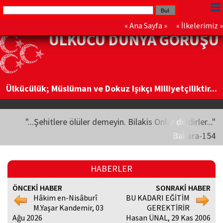
«
Ana Sayfa
» «
İlkelerimiz
»
ÜLKÜCÜ DÜNYA GÖRÜŞÜ
Ülkücülük; Müslüman ve Dokuz Işıkçı Milliyetçiliktir...
"...Şehitlere ölüler demeyin. Bilakis Onlar diridirler..."
Bakara-154
HABERLER
ÖNCEKİ HABER
SONRAKİ HABER
Hâkim en-Nisâburî
BU KADARI EĞİTİM
M.Yaşar Kandemir, 03
GEREKTİRİR
Ağu 2026
Hasan ÜNAL, 29 Kas 2006