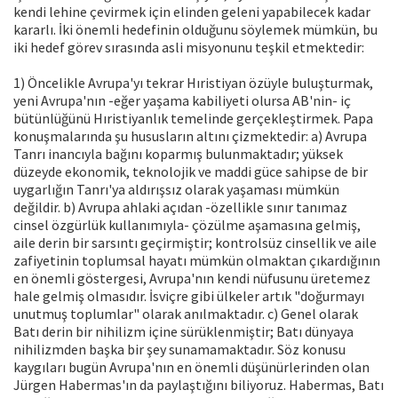
kendi lehine çevirmek için elinden geleni yapabilecek kadar
kararlı. İki önemli hedefinin olduğunu söylemek mümkün, bu
iki hedef görev sırasında asli misyonunu teşkil etmektedir:
1) Öncelikle Avrupa'yı tekrar Hıristiyan özüyle buluşturmak,
yeni Avrupa'nın -eğer yaşama kabiliyeti olursa AB'nin- iç
bütünlüğünü Hıristiyanlık temelinde gerçekleştirmek. Papa
konuşmalarında şu hususların altını çizmektedir: a) Avrupa
Tanrı inancıyla bağını koparmış bulunmaktadır; yüksek
düzeyde ekonomik, teknolojik ve maddi güce sahipse de bir
uygarlığın Tanrı'ya aldırışsız olarak yaşaması mümkün
değildir. b) Avrupa ahlaki açıdan -özellikle sınır tanımaz
cinsel özgürlük kullanımıyla- çözülme aşamasına gelmiş,
aile derin bir sarsıntı geçirmiştir; kontrolsüz cinsellik ve aile
zafiyetinin toplumsal hayatı mümkün olmaktan çıkardığının
en önemli göstergesi, Avrupa'nın kendi nüfusunu üretemez
hale gelmiş olmasıdır. İsviçre gibi ülkeler artık "doğurmayı
unutmuş toplumlar" olarak anılmaktadır. c) Genel olarak
Batı derin bir nihilizm içine sürüklenmiştir; Batı dünyaya
nihilizmden başka bir şey sunamamaktadır. Söz konusu
kaygıları bugün Avrupa'nın en önemli düşünürlerinden olan
Jürgen Habermas'ın da paylaştığını biliyoruz. Habermas, Batı