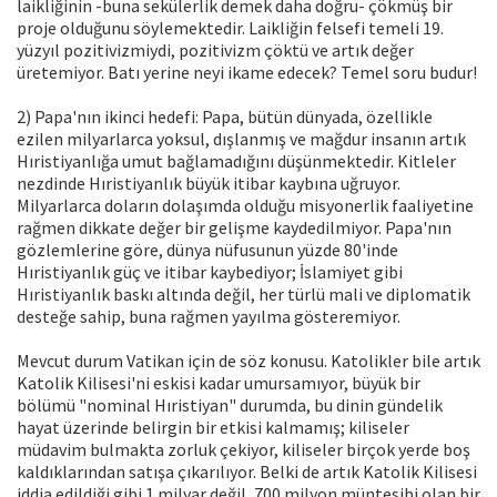
laikliğinin -buna sekülerlik demek daha doğru- çökmüş bir
proje olduğunu söylemektedir. Laikliğin felsefi temeli 19.
yüzyıl pozitivizmiydi, pozitivizm çöktü ve artık değer
üretemiyor. Batı yerine neyi ikame edecek? Temel soru budur!
2) Papa'nın ikinci hedefi: Papa, bütün dünyada, özellikle
ezilen milyarlarca yoksul, dışlanmış ve mağdur insanın artık
Hıristiyanlığa umut bağlamadığını düşünmektedir. Kitleler
nezdinde Hıristiyanlık büyük itibar kaybına uğruyor.
Milyarlarca doların dolaşımda olduğu misyonerlik faaliyetine
rağmen dikkate değer bir gelişme kaydedilmiyor. Papa'nın
gözlemlerine göre, dünya nüfusunun yüzde 80'inde
Hıristiyanlık güç ve itibar kaybediyor; İslamiyet gibi
Hıristiyanlık baskı altında değil, her türlü mali ve diplomatik
desteğe sahip, buna rağmen yayılma gösteremiyor.
Mevcut durum Vatikan için de söz konusu. Katolikler bile artık
Katolik Kilisesi'ni eskisi kadar umursamıyor, büyük bir
bölümü "nominal Hıristiyan" durumda, bu dinin gündelik
hayat üzerinde belirgin bir etkisi kalmamış; kiliseler
müdavim bulmakta zorluk çekiyor, kiliseler birçok yerde boş
kaldıklarından satışa çıkarılıyor. Belki de artık Katolik Kilisesi
iddia edildiği gibi 1 milyar değil, 700 milyon müntesibi olan bir