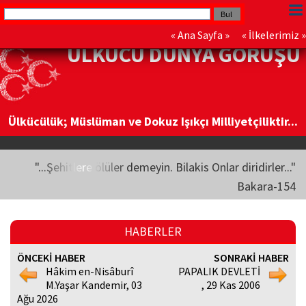
«
Ana Sayfa
» «
İlkelerimiz
»
ÜLKÜCÜ DÜNYA GÖRÜŞÜ
Ülkücülük; Müslüman ve Dokuz Işıkçı Milliyetçiliktir...
"...Şehitlere ölüler demeyin. Bilakis Onlar diridirler..."
Bakara-154
HABERLER
ÖNCEKİ HABER
SONRAKİ HABER
Hâkim en-Nisâburî
PAPALIK DEVLETİ
M.Yaşar Kandemir, 03
, 29 Kas 2006
Ağu 2026