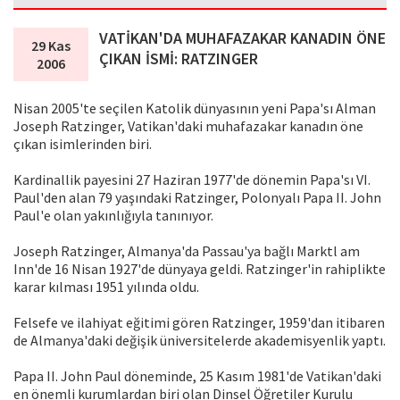
VATİKAN'DA MUHAFAZAKAR KANADIN ÖNE
29 Kas
ÇIKAN İSMİ: RATZINGER
2006
Nisan 2005'te seçilen Katolik dünyasının yeni Papa'sı Alman
Joseph Ratzinger, Vatikan'daki muhafazakar kanadın öne
çıkan isimlerinden biri.
Kardinallik payesini 27 Haziran 1977'de dönemin Papa'sı VI.
Paul'den alan 79 yaşındaki Ratzinger, Polonyalı Papa II. John
Paul'e olan yakınlığıyla tanınıyor.
Joseph Ratzinger, Almanya'da Passau'ya bağlı Marktl am
Inn'de 16 Nisan 1927'de dünyaya geldi. Ratzinger'in rahiplikte
karar kılması 1951 yılında oldu.
Felsefe ve ilahiyat eğitimi gören Ratzinger, 1959'dan itibaren
de Almanya'daki değişik üniversitelerde akademisyenlik yaptı.
Papa II. John Paul döneminde, 25 Kasım 1981'de Vatikan'daki
en önemli kurumlardan biri olan Dinsel Öğretiler Kurulu