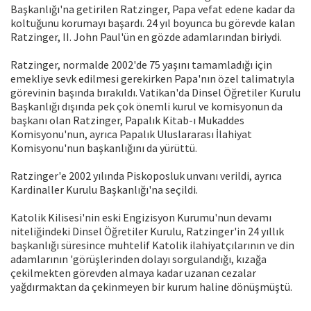
Başkanlığı'na getirilen Ratzinger, Papa vefat edene kadar da
koltuğunu korumayı başardı. 24 yıl boyunca bu görevde kalan
Ratzinger, II. John Paul'ün en gözde adamlarından biriydi.
Ratzinger, normalde 2002'de 75 yaşını tamamladığı için
emekliye sevk edilmesi gerekirken Papa'nın özel talimatıyla
görevinin başında bırakıldı. Vatikan'da Dinsel Öğretiler Kurulu
Başkanlığı dışında pek çok önemli kurul ve komisyonun da
başkanı olan Ratzinger, Papalık Kitab-ı Mukaddes
Komisyonu'nun, ayrıca Papalık Uluslararası İlahiyat
Komisyonu'nun başkanlığını da yürüttü.
Ratzinger'e 2002 yılında Piskoposluk unvanı verildi, ayrıca
Kardinaller Kurulu Başkanlığı'na seçildi.
Katolik Kilisesi'nin eski Engizisyon Kurumu'nun devamı
niteliğindeki Dinsel Öğretiler Kurulu, Ratzinger'in 24 yıllık
başkanlığı süresince muhtelif Katolik ilahiyatçılarının ve din
adamlarının 'görüşlerinden dolayı sorgulandığı, kızağa
çekilmekten görevden almaya kadar uzanan cezalar
yağdırmaktan da çekinmeyen bir kurum haline dönüşmüştü.