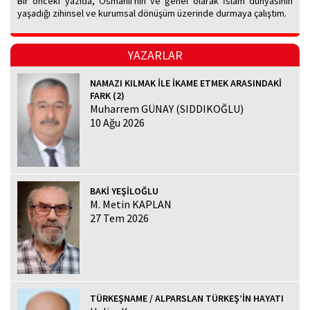
Bir önceki yazıda, Osmanlı'nın ve genel olarak İslam dünyasının
yaşadığı zihinsel ve kurumsal dönüşüm üzerinde durmaya çalıştım.
YAZARLAR
NAMAZI KILMAK İLE İKAME ETMEK ARASINDAKİ
FARK (2)
Muharrem GÜNAY (SIDDIKOĞLU)
10 Ağu 2026
BAKİ YEŞİLOĞLU
M. Metin KAPLAN
27 Tem 2026
TÜRKEŞNAME / ALPARSLAN TÜRKEŞ’İN HAYATI