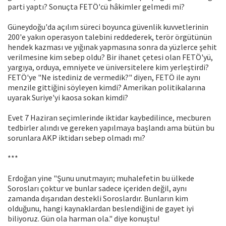
parti yaptı? Sonuçta FETÖ'cü hâkimler gelmedi mi?
Güneydoğu'da açılım süreci boyunca güvenlik kuvvetlerinin
200'e yakın operasyon talebini reddederek, terör örgütünün
hendek kazması ve yığınak yapmasına sonra da yüzlerce şehit
verilmesine kim sebep oldu? Bir ihanet çetesi olan FETÖ'yü,
yargıya, orduya, emniyete ve üniversitelere kim yerleştirdi?
FETÖ'ye "Ne istediniz de vermedik?" diyen, FETÖ ile aynı
menzile gittiğini söyleyen kimdi? Amerikan politikalarına
uyarak Suriye'yi kaosa sokan kimdi?
Evet 7 Haziran seçimlerinde iktidar kaybedilince, mecburen
tedbirler alındı ve gereken yapılmaya başlandı ama bütün bu
sorunlara AKP iktidarı sebep olmadı mı?
***
Erdoğan yine "Şunu unutmayın; muhalefetin bu ülkede
Sorosları çoktur ve bunlar sadece içeriden değil, aynı
zamanda dışarıdan destekli Soroslardır. Bunların kim
olduğunu, hangi kaynaklardan beslendiğini de gayet iyi
biliyoruz. Gün ola harman ola." diye konuştu!