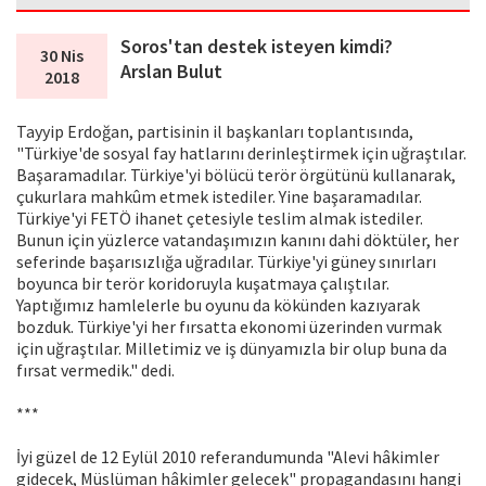
Soros'tan destek isteyen kimdi?
30 Nis
Arslan Bulut
2018
Tayyip Erdoğan, partisinin il başkanları toplantısında,
"Türkiye'de sosyal fay hatlarını derinleştirmek için uğraştılar.
Başaramadılar. Türkiye'yi bölücü terör örgütünü kullanarak,
çukurlara mahkûm etmek istediler. Yine başaramadılar.
Türkiye'yi FETÖ ihanet çetesiyle teslim almak istediler.
Bunun için yüzlerce vatandaşımızın kanını dahi döktüler, her
seferinde başarısızlığa uğradılar. Türkiye'yi güney sınırları
boyunca bir terör koridoruyla kuşatmaya çalıştılar.
Yaptığımız hamlelerle bu oyunu da kökünden kazıyarak
bozduk. Türkiye'yi her fırsatta ekonomi üzerinden vurmak
için uğraştılar. Milletimiz ve iş dünyamızla bir olup buna da
fırsat vermedik." dedi.
***
İyi güzel de 12 Eylül 2010 referandumunda "Alevi hâkimler
gidecek, Müslüman hâkimler gelecek" propagandasını hangi