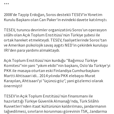
***
2008'de Tayyip Erdoğan, Soros destekli TESEV'in Yönetim
Kurulu Başkanı olan Can Paker'in evindeki davete katılmıştı.
TESEV, turuncu devrimler organizatörü Soros'un operasyon
silâhı olan Açık Toplum Enstitüsü'nün Türkiye şubesi ile
ortak hareket etmekteydi. TESEV, faaliyetlerinde Soros'tan
ve Amerikan psikolojik savaş aygıtı NED'in çekirdek kuruluşu
IRI'den para yardımı almaktaydı.
Açık Toplum Enstitüsü'nün kurduğu "Bağımsız Türkiye
Komitesi"nin yani "yıkım ekibi"nin başkanı, Oslo'da Türkiye'yi
PKK ile masaya oturtan eski Finlandiya Cumhurbaşkanı
Martti Ahtisaari idi... 2014 yılında PKK elebaşısı Murat
Karayılan, Ahtisaari'yi "üçüncü göz", yani gözlemci olarak
önermişti!
TESEV'in Açık Toplum Enstitüsü'nün finansmanı ile
hazırlattığı Türkiye Güvenlik Almanağı'nda, Türk Silâhlı
Kuvvetleri'nden itaat kültürünün kaldırılması, jandarmanın
lağvedilmesi, sınırların korunması görevinin TSK, Jandarma