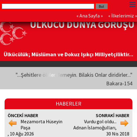
«
Ana Sayfa
» «
İlkelerimiz
»
ÜLKÜCÜ DÜNYA GÖRÜŞÜ
Ülkücülük; Müslüman ve Dokuz Işıkçı Milliyetçiliktir...
"...Şehitlere ölüler demeyin. Bilakis Onlar diridirler..."
Bakara-154
HABERLER
ÖNCEKİ HABER
SONRAKİ HABER
Mezamorta Hüseyin
Vurdu gol oldu...
Paşa
Adnan İslamoğulları,
, 10 Ağu 2026
30 Nis 2018