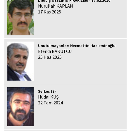
DİRİLİŞ NESLİNİN FİRARÎLERİ - 17.02.2010
Nurullah KAPLAN
17 Kas 2025
Unutulmayanlar: Necmettin Hacıeminoğlu
Efendi BARUTCU
25 Haz 2025
Serkes (3)
Hüdai KUŞ
22 Tem 2024