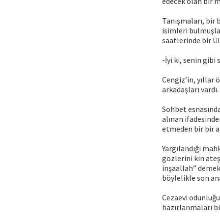
edecek olan bir 
Tanışmaları, bir 
isimleri bulmuşla
saatlerinde bir Ü
-İyi ki, senin gib
Cengiz’in, yıllar 
arkadaşları vardı.
Sohbet esnasında 
alınan ifadesind
etmeden bir bir a
Yargılandığı mah
gözlerini kin ate
inşaallah” demekt
böylelikle son an
Cezaevi odunluğun
hazırlanmaları bi