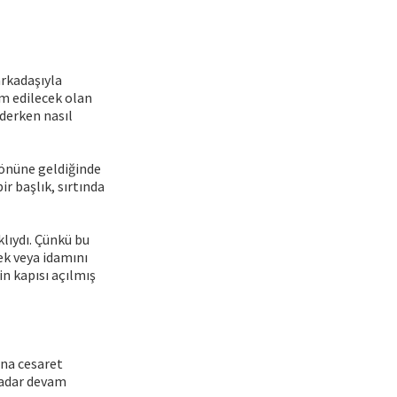
arkadaşıyla
am edilecek olan
derken nasıl
 önüne geldiğinde
r başlık, sırtında
klıydı. Çünkü bu
ek veya idamını
n kapısı açılmış
ona cesaret
kadar devam