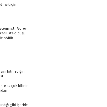
 etmek için
istenmişti. Görev
aradılışta olduğu
le bölük
asını bilmediğini
şti.
te az çok bilinir
u idam
ndığı gibi içeride