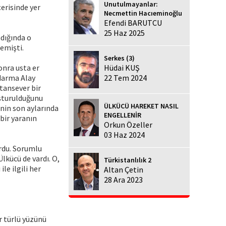
Unutulmayanlar:
erisinde yer
Necmettin Hacıeminoğlu
Efendi BARUTCU
25 Haz 2025
adığında o
emişti.
Serkes (3)
onra usta er
Hüdai KUŞ
ndarma Alay
22 Tem 2024
tansever bir
oşturulduğunu
ÜLKÜCÜ HAREKET NASIL
inin son aylarında
ENGELLENİR
bir yaranın
Orkun Özeller
03 Haz 2024
ordu. Sorumlu
lkücü de vardı. O,
Türkistanlılık 2
le ilgili her
Altan Çetin
28 Ara 2023
r türlü yüzünü