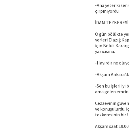
-Ana yeter ki sen 
çırpınıyordu.
İDAM TEZKERESİ 
O gün bölükte yen
yerleri Elazığ Kap
için Bölük Karar
yazıcısına:
-Hayırdır ne oluy
-Akşam Ankara’dan 
-Sen bu işleri iyi
ama gelen emrin k
Cezaevinin güven
ve konuşulurdu. 
tezkeresinin bir 
Akşam saat 19.00 