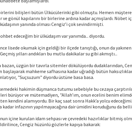
muhabbete başlamışlardı.
birlerini bilişleri bütün Ülkücülerinki gibi olmuştu. Hemen müştere
r ve gönül kapılarını bir birlerine ardına kadar açmışlardı. Nöbet iç
lküdaşının yanında olması Cengiz’i çok sevindirmişti.
i sohbet edeceğim bir ülküdaşım var yanımda... diyordu.
önce lisede okumak için geldiği bir ilçede tanıştığı, onun da yakınen
 Geçmiş yılları andıkları bu mutlu dakikalar su gibi akmıştı...
bazan, üzgün bir tavırla sitemler dökülüyordu dudaklarından, Ceng
en başlayarak mahkeme safhasına kadar uğradığı bütün haksızlıkla
nlatıyor, "Suçsuzum" diyordu üstüne basa basa.
kemedeki hakimin düşmanca tutumu sebebiyle bu cezaya çarptırıld
şleri bürüyor ve mütemadiyen, "Allah’ım, onun ecelini benim elimd
en kendini alamıyordu. Bir kaç saat sonra Hakk’a yolcu edeceğimiz
a kadar infazının yapılmayacağına dair ümidini koruduğunu da belli
un içine kurulan idam sehpası ve çevredeki hazırlıklar bitmiş olma
ldirilince, Cengiz hüzünlü gözlerle kapıya bakarak: