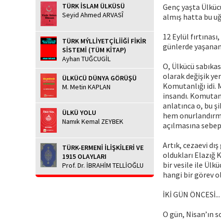
TÜRK İSLAM ÜLKÜSÜ
Genç yaşta Ülkücü
Seyid Ahmed ARVASÎ
almış hatta bu uğ
12 Eylül fırtınas
TÜRK MÝLLİYETÇİLİİĞİ FİKİR
günlerde yaşananl
SİSTEMİ (TÜM KİTAP)
Ayhan TUĞCUGİL
O, Ülkücü sabıkas
olarak değişik ye
ÜLKÜCÜ DÜNYA GÖRÜŞÜ
Komutanlığı idi. 
M. Metin KAPLAN
insandı. Komutanı
anlatınca o, bu ş
ÜLKÜ YOLU
hem onurlandırmı
Namık Kemal ZEYBEK
açılmasına sebep
Artık, cezaevi dı
TÜRK-ERMENİ İLİŞKİLERİ VE
oldukları Elazığ 
1915 OLAYLARI
bir vesile ile Ülk
Prof. Dr. İBRAHİM TELLİOĞLU
hangi bir görev 
İKİ GÜN ÖNCESİ..
O gün, Nisan’ın s