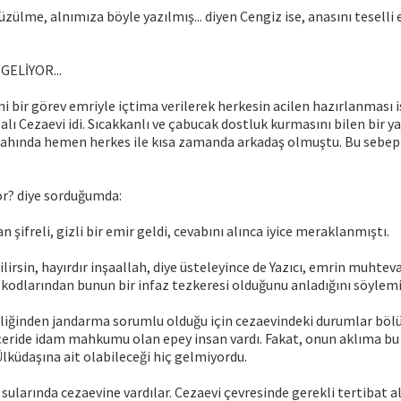
üzülme, alnımıza böyle yazılmış... diyen Cengiz ise, anasını teselli
GELİYOR...
i bir görev emriyle içtima verilerek herkesin acilen hazırlanması 
alı Cezaevi idi. Sıcakkanlı ve çabucak dostluk kurmasını bilen bir y
gahında hemen herkes ile kısa zamanda arkadaş olmuştu. Bu sebep
or? diye sorduğumda:
şifreli, gizli bir emir geldi, cevabını alınca iyice meraklanmıştı.
 bilirsin, hayırdır inşaallah, diye üsteleyince de Yazıcı, emrin muhtev
odlarından bunun bir infaz tezkeresi olduğunu anladığını söylemi
liğinden jandarma sorumlu olduğu için cezaevindeki durumlar bölük
İçeride idam mahkumu olan epey insan vardı. Fakat, onun aklıma b
Ülküdaşına ait olabileceği hiç gelmiyordu.
sularında cezaevine vardılar. Cezaevi çevresinde gerekli tertibat alı