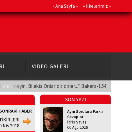
«
Ana Sayfa
» «
İlkelerimiz
»
Rİ
VİDEO GALERİ
üler demeyin. Bilakis Onlar diridirler..." Bakara-154
SON YAZI
SONRAKİ HABER
Aynı Sorulara Farklı
Cevaplar
FİKİRLERİ
İdris Savaş
0 Nis 2018
06 Ağu 2026