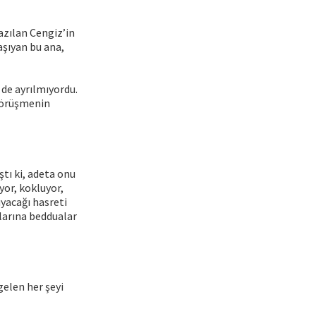
azılan Cengiz’in
aşıyan bu ana,
 de ayrılmıyordu.
 görüşmenin
tı ki, adeta onu
yor, kokluyor,
uyacağı hasreti
larına beddualar
gelen her şeyi