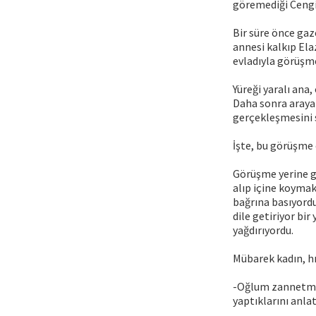
göremediği Cengiz
Bir süre önce gaz
annesi kalkıp Ela
evladıyla görüşme
Yüreği yaralı ana
Daha sonra araya
gerçekleşmesini 
İşte, bu görüşme 
Görüşme yerine gi
alıp içine koymak
bağrına basıyordu.
dile getiriyor bi
yağdırıyordu.
Mübarek kadın, hı
-Oğlum zannetme k
yaptıklarını anlat