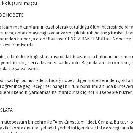
lik oluşturulmuştu.
E NÖBETE...
de idam mahkumlarının özel olarak tutulduğu ölüm hücresinde bir 
ılınca, anlatamayacağı kadar karmaşık bir ruh haline girmişti. İd
canından bir parça olan Ülküdaşı: CENGİZ BAKTEMUR idi. Nöbete gi
e kestiremiyordu.
in, odunluk ile koğuşlar arasındaki bir kısmında bulunan hücrenin
yeni bitirmiş, seccadesinden kalkıyordu. Başında yünden örülmüş bi
nda ise şalvar vardı.
edir yattığı bu hücrede tutacağı nöbet, diğer nöbetlerinden çok far
ı öğrenince geçireceği her hangi bir ruhi bunalımı anında bilmeyer
ilerek kendini yaralamasına mani olmak içindi. Bu sebeple hücreni
.
LATA...
 mütebessüm bir çehre ile "Aleykümselam" dedi, Cengiz. Bu tavrı 
dakika sonra onunla, şehadet şerbetini içerek vuslata ereceği ana 