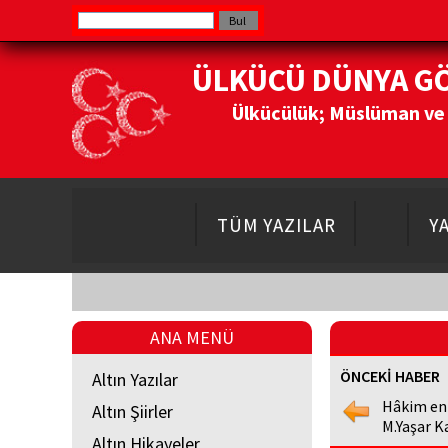
ÜLKÜCÜ DÜNYA G
Ülkücülük; Müslüman ve Do
TÜM YAZILAR
Y
ANA MENÜ
ÖNCEKİ HABER
Altın Yazılar
Hâkim en
Altın Şiirler
M.Yaşar K
Altın Hikayeler