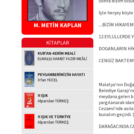
Sonra bizim olsun
İşte herşey böyle 
M. METİN KAPLAN
....BİZİM HİKAYEMİZ
12 EYLÜLLERDE 
KİTAPLAR
DOGANLARIN HİKAY
KUR'AN-KERİM MEALİ
ELMALILI HAMDİ YAZIR MEÂLİ
CENGİZ BAKTEMUR
PEYGAMBERİMİZİN HAYATI
İrfan YÜCEL
Malatya’nın Doğan
Belediye Garajı’n
9 IŞIK
meydana gelen bir
Alparslan TÜRKEŞ
yargılanarak idam
Cezaevi’nde asıla
bunalım geçirdi. 
9 IŞIK VE TÜRKÝYE
Alparslan TÜRKEŞ
DARAĞACINDA CAN