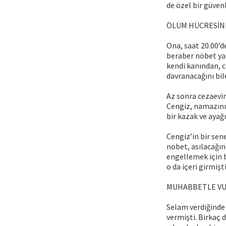
de özel bir güven
ÖLÜM HÜCRESİND
Ona, saat 20.00’
beraber nöbet yaz
kendi kanından, 
davranacağını bil
Az sonra cezaevin
Cengiz, namazını 
bir kazak ve ayağı
Cengiz’in bir sen
nöbet, asılacağın
engellemek için b
o da içeri girmişti
MUHABBETLE VUS
Selam verdiğinde
vermişti. Birkaç 