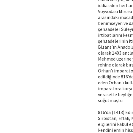
iddia eden herhan
Voyvodası Mircea 
arasındaki mücade
benimseyen ve dah
şehzadeler Süley
irtibatlarını kes
şehzadelerinin i
Bizans’ın Anadolu
olarak 1403 antl
Mehmed üzerine y
rehine olarak bır
Orhan’ı imparator
edildiğinde 816’d
eden Orhan’ı kull
imparatora karşı 
verasetle beyliğe
soğutmuştu.
816’da (1413) Edi
Sırbistan, Eflak,
elçilerini kabul e
kendini emin hiss