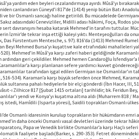
sâ’ya yardım eden beyleri cezalandırmaya ayırdı. Mûsâ’yı bırakarak
eniden canlandıran Cüneyd’i 817’de (1414) yenip bütün Batı Anadolu’
ildi ve bir Osmanlı sancağı haline getirildi. Bu mücadelede Germiyan
Sakız adasındaki Cenevizliler, Midilli adası hâkimi, Foça, Rodos şöv
e sert davranışını hesaba katarak Mehmed’in tarafını tuttular. Müc
in İzmir’de tekrar inşa ettiği kaleyi yıktı. Menteşeoğulları da on
k, Das Fürstentum Mentesche, s. 97). 816’da (1413) Mehmed Rumeli
n Beyi Mehmed Bursa’yı kuşattıve kale etrafındaki mahalleleri yakt
19-520). Mehmed’in Mûsâ’ya karşı zaferi haberi geldiğinde Karamanlı
 ardından geri çekildiler. Mehmed hemen Candaroğlu İsfendiyar’a k
Karamanlılar’a karşı planlanan sefere yardımcı kuvvet göndereceği
. Karamanlılar tarafından işgal edilen Germiyan ise Osmanlılar’ın ta
 II, 516-534). Karaman’a karşı büyük seferden önce Mehmed, Karama
ük sultanına pahalı hediyelerle bir elçi gönderdi (İbn Hacer, III, 51
sıt-ı Zilhicce 817 [Şubat 1415 ortaları] tarihlidir; bk. Feridun Bey
nlılar’ı yendi ve Konya’yı kuşatma altına aldı (Muharrem 818 / Ma
 istedi, Hamîdili (Isparta yöresi), Saidili toprakları Osmanlı ülkesi
i’de Osmanlı idaresinin kurulup toprakların bir hükümdarın emri a
med’in daha önceki Osmanlı vasal devletleri üzerinde tekrar hâkim
mparatoru, Papa ve Venedik birlikte Osmanlılar’a karşı Haçlı seferi
lomatik faaliyete başladı(Barker, s. 290-353). Fetret dönemindeki 