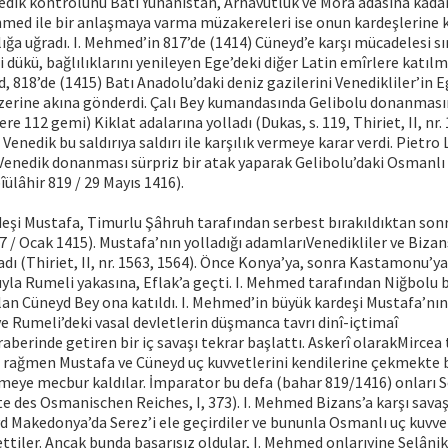
nedik kontrolünü Batı Yunanistan, Arnavutluk ve Mora adasına kada
hmed ile bir anlaşmaya varma müzakereleri ise onun kardeşlerine ka
zlığa uğradı. I. Mehmed’in 817’de (1414) Cüneyd’e karşı mücadelesi s
i dükü, bağlılıklarını yenileyen Ege’deki diğer Latin emîrlere katıl
, 818’de (1415) Batı Anadolu’daki deniz gazilerini Venedikliler’in E
üzerine akına gönderdi. Çalı Bey kumandasında Gelibolu donanması
e 112 gemi) Kiklat adalarına yolladı (Dukas, s. 119, Thiriet, II, nr.
 Venedik bu saldırıya saldırı ile karşılık vermeye karar verdi. Pietr
enedik donanması sürpriz bir atak yaparak Gelibolu’daki Osmanl
îülâhir 819 / 29 Mayıs 1416).
deşi Mustafa, Timurlu Şâhruh tarafından serbest bırakıldıktan son
17 / Ocak 1415). Mustafa’nın yolladığı adamlarıVenedikliler ve Biz
ı (Thiriet, II, nr. 1563, 1564). Önce Konya’ya, sonra Kastamonu’y
yla Rumeli yakasına, Eflak’a geçti. I. Mehmed tarafından Niğbolu b
lan Cüneyd Bey ona katıldı. I. Mehmed’in büyük kardeşi Mustafa’nı
 Rumeli’deki vasal devletlerin düşmanca tavrı dinî-içtimaî
berinde getiren bir iç savaşı tekrar başlattı. Askerî olarakMircea
rağmen Mustafa ve Cüneyd uç kuvvetlerini kendilerine çekmekte b
meye mecbur kaldılar. İmparator bu defa (bahar 819/1416) onları S
e des Osmanischen Reiches, I, 373). I. Mehmed Bizans’a karşı savaş 
 Makedonya’da Serez’i ele geçirdiler ve bununla Osmanlı uç kuvvet
tiler. Ancak bunda başarısız oldular, I. Mehmed onlarıyine Selânik’