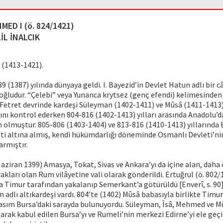
MED I (ö. 824/1421)
İL İNALCIK
 (1413-1421).
9 (1387) yılında dünyaya geldi. I. Bayezid’in Devlet Hatun adlı bir 
ludur. “Çelebi” veya Yunanca krytsez (genç efendi) kelimesinden 
. Fetret devrinde kardeşi Süleyman (1402-1411) ve Mûsâ (1411-1413
ını kontrol ederken 804-816 (1402-1413) yılları arasında Anadolu’
 olmuştur. 805-806 (1403-1404) ve 813-816 (1410-1413) yıllarında 
ti altına almış, kendi hükümdarlığı döneminde Osmanlı Devleti’nin
armıştır.
aziran 1399) Amasya, Tokat, Sivas ve Ankara’yı da içine alan, daha
kları olan Rum vilâyetine vali olarak gönderildi. Ertuğrul (ö. 802
da Timur tarafından yakalanıp Semerkant’a götürüldü [Enverî, s. 90
m adlı altıkardeşi vardı. 804’te (1402) Mûsâ babasıyla birlikte Timu
asım Bursa’daki sarayda bulunuyordu. Süleyman, Îsâ, Mehmed ve Mû
arak kabul edilen Bursa’yı ve Rumeli’nin merkezi Edirne’yi ele geç