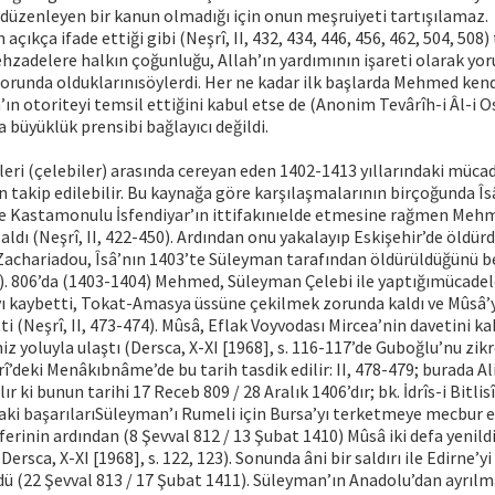
i düzenleyen bir kanun olmadığı için onun meşruiyeti tartışılamaz.
ıkça ifade ettiği gibi (Neşrî, II, 432, 434, 446, 456, 462, 504, 508
zadelere halkın çoğunluğu, Allah’ın yardımının işareti olarak yor
orunda olduklarınısöylerdi. Her ne kadar ilk başlarda Mehmed ken
ın otoriteyi temsil ettiğini kabul etse de (Anonim Tevârîh-i Âl-i O
ta büyüklük prensibi bağlayıcı değildi.
ri (çelebiler) arasında cereyan eden 1402-1413 yıllarındaki müca
akip edilebilir. Bu kaynağa göre karşılaşmalarının birçoğunda Îsâ
ve Kastamonulu İsfendiyar’ın ittifakınıelde etmesine rağmen Mehme
ldı (Neşrî, II, 422-450). Ardından onu yakalayıp Eskişehir’de öldür
Zachariadou, Îsâ’nın 1403’te Süleyman tarafından öldürüldüğünü beli
1). 806’da (1403-1404) Mehmed, Süleyman Çelebi ile yaptığımücade
yı kaybetti, Tokat-Amasya üssüne çekilmek zorunda kaldı ve Mûsâ’
ti (Neşrî, II, 473-474). Mûsâ, Eflak Voyvodası Mircea’nin davetini k
niz yoluyla ulaştı (Dersca, X-XI [1968], s. 116-117’de Guboğlu’nu zi
şrî’deki Menâkıbnâme’de bu tarih tasdik edilir: II, 478-479; burada Al
alır ki bunun tarihi 17 Receb 809 / 28 Aralık 1406’dır; bk. İdrîs-i Bitlis
ki başarılarıSüleyman’ı Rumeli için Bursa’yı terketmeye mecbur e
ferinin ardından (8 Şevval 812 / 13 Şubat 1410) Mûsâ iki defa yenildi
Dersca, X-XI [1968], s. 122, 123). Sonunda âni bir saldırı ile Edirne’yi
ü (22 Şevval 813 / 17 Şubat 1411). Süleyman’ın Anadolu’dan ayrılm