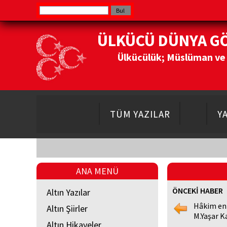
ÜLKÜCÜ DÜNYA G
Ülkücülük; Müslüman ve Do
TÜM YAZILAR
Y
ANA MENÜ
ÖNCEKİ HABER
Altın Yazılar
Hâkim en
Altın Şiirler
M.Yaşar K
Altın Hikayeler