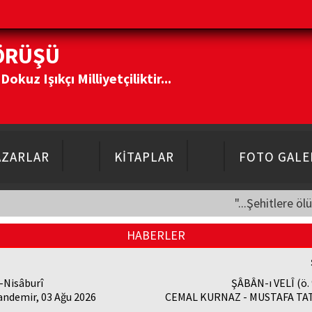
ÖRÜŞÜ
kuz Işıkçı Milliyetçiliktir...
AZARLAR
KİTAPLAR
FOTO GALE
"...Şehitlere öl
HABERLER
-Nisâburî
ŞÂBÂN-ı VELÎ (ö.
andemir, 03 Ağu 2026
CEMAL KURNAZ - MUSTAFA TATC