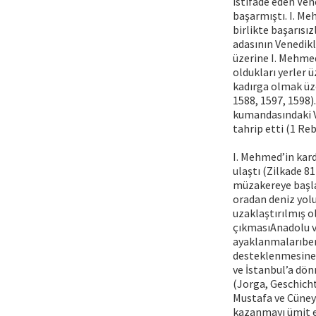
istifade eden Ve
başarmıştı. I. Me
birlikte başarısı
adasının Venedikl
üzerine I. Mehmed
oldukları yerler 
kadırga olmak üzer
1588, 1597, 1598).
kumandasındaki V
tahrip etti (1 Reb
I. Mehmed’in kar
ulaştı (Zilkade 8
müzakereye başlad
oradan deniz yolu
uzaklaştırılmış o
çıkmasıAnadolu ve
ayaklanmalarıbera
desteklenmesine 
ve İstanbul’a dön
(Jorga, Geschicht
Mustafa ve Cüneyd
kazanmayı ümit et