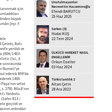
Unutulmayanlar:
Necmettin Hacıeminoğlu
) tanınmak için
Efendi BARUTCU
umladıkları
25 Haz 2025
dinden büyük
smân [nşr. F.
Serkes (3)
Hüdai KUŞ
dele
22 Tem 2024
 Çelebi, Batı
d’e yenildi ve
ÜLKÜCÜ HAREKET NASIL
dü (806/1403-
ENGELLENİR
rtir (Isl., X
Orkun Özeller
le sonrasında
03 Haz 2024
yı Rumeli’ye
abul ederek 809’da
krederek 1406
Türkistanlılık 2
i Paşa’nın vefat
Altan Çetin
î, s. 278). Mûsâ’nın
28 Ara 2023
tti. Yanbolu
 (Safer 813 /
 ele geçirdi ve
asının ardından