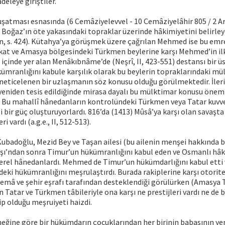
deleye giriştiler.
şatması esnasında (6 Cemâziyelevvel - 10 Cemâziyelâhir 805 / 2 Ar
Boğaz’ın öte yakasındaki topraklar üzerinde hâkimiyetini belirleye
in, s. 424). Kütahya’ya görüşmek üzere çağrılan Mehmed ise bu emr
at ve Amasya bölgesindeki Türkmen beylerine karşı Mehmed’in ilk 
 içinde yer alan Menâkıbnâme’de (Neşrî, II, 423-551) destansı bir ü
kümranlığını kabule karşılık olarak bu beylerin topraklarındaki mül
 neticelenen bir uzlaşmanın söz konusu olduğu görülmektedir. İle
yeniden tesis edildiğinde mirasa dayalı bu mülktimar konusu önem
r. Bu mahallî hânedanların kontrolündeki Türkmen veya Tatar kuvv
bir güç oluşturuyorlardı. 816’da (1413) Mûsâ’ya karşı olan savaşta
vardı (a.g.e., II, 512-513).
ubadoğlu, Mezid Bey ve Taşan ailesi (bu ailenin menşei hakkında bk
aşı’ndan sonra Timur’un hükümranlığını kabul eden ve Osmanlı hâ
rel hânedanlardı. Mehmed de Timur’un hükümdarlığını kabul etti 
ki hükümranlığını meşrulaştırdı. Burada rakiplerine karşı otorit
mâ ve şehir eşrafı tarafından desteklendiği görülürken (Amasya Târ
in Tatar ve Türkmen tâbileriyle ona karşı ne prestijleri vardı ne de
p olduğu meşruiyeti haizdi.
eğine göre bir hükümdarın çocuklarından her birinin babasının ye