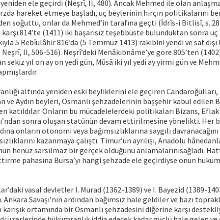
yeniden ele geçirdi (Neşrî, II, 480). Ancak Mehmed ile olan anlaş
zda hareket etmeye başladı, uç beylerinin hırçın politikalarını b
en soğuttu, onlar da Mehmed’in tarafına geçti (İdrîs-i Bitlisî, s. 281
 karşı 814’te (1411) iki başarısız teşebbüste bulunduktan sonra uç 
kıyla 5 Rebîülâhir 816’da (5 Temmuz 1413) rakibini yendi ve saf dışı b
88; Neşrî, II, 506-516). Neşrî’deki Menâkıbnâme’ye göre 805’ten (140
 sekiz yıl on ay on yedi gün, Mûsâ iki yıl yedi ay yirmi gün ve Mehme
apmışlardır.
lığı altında yeniden eski beyliklerini ele geçiren Candaroğulları,
 ve Aydın beyleri, Osmanlı şehzadelerinin başşehir kabul edilen B
en katıldılar. Onların bu mücadelelerdeki politikaları Bizans, Eflak 
ı’ndan sonra oluşan statünün devam ettirilmesine yönelikti. Her 
dına onların otonomi veya bağımsızlıklarına saygılı davranacağın
sızlıklarını kazanmaya çalıştı. Timur’un ayrılışı, Anadolu hânedan
nün henüz sarsılmaz bir gerçek olduğunu anlamalarınısağladı. Hatt
ttirme pahasına Bursa’yı hangi şehzade ele geçirdiyse onun hüküm
ar’daki vasal devletler I. Murad (1362-1389) ve I. Bayezid (1389-1
. Ankara Savaşı’nın ardından bağımsız hale geldiler ve bazı topraklar
karışık ortamında bir Osmanlı şehzadesini diğerine karşı destekli
ndi üzerlerinde hükümranlık iddia edecek kadar güçlü hale gelen ve 