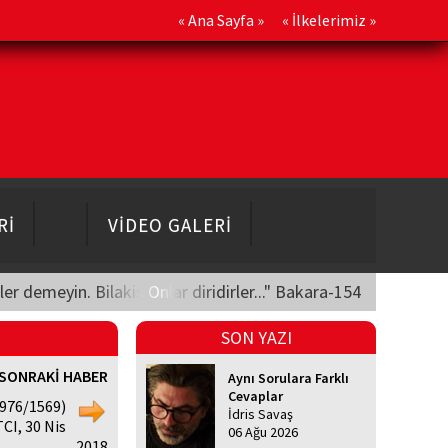
«
Ana Sayfa
» «
İlkelerimiz
»
Rİ
VİDEO GALERİ
üler demeyin. Bilakis Onlar diridirler..." Bakara-154
SON YAZI
SONRAKİ HABER
Aynı Sorulara Farklı
Cevaplar
 976/1569)
İdris Savaş
I, 30 Nis
06 Ağu 2026
2018