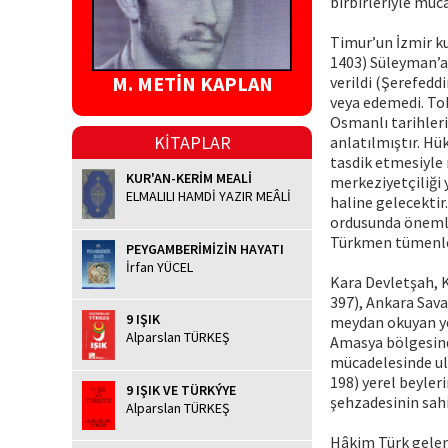
birbirleriyle müca
Timur’un İzmir ku
1403) Süleyman’a 
M. METİN KAPLAN
verildi (Şerefedd
veya edemedi. Tok
Osmanlı tarihleri
KİTAPLAR
anlatılmıştır. Hü
tasdik etmesiyle
KUR'AN-KERİM MEALİ
merkeziyetçiliği 
ELMALILI HAMDİ YAZIR MEÂLİ
haline gelecekti
ordusunda önemli 
Türkmen tümenleri 
PEYGAMBERİMİZİN HAYATI
İrfan YÜCEL
Kara Devletşah, K
397), Ankara Sav
9 IŞIK
meydan okuyan ye
Alparslan TÜRKEŞ
Amasya bölgesinde
mücadelesinde ule
198) yerel beyler
9 IŞIK VE TÜRKÝYE
şehzadesinin sahi
Alparslan TÜRKEŞ
Hâkim Türk gelen