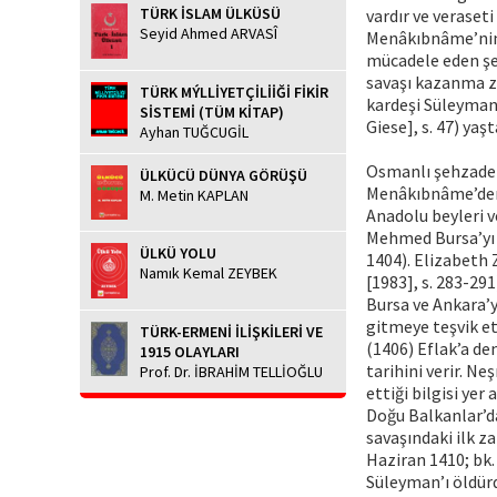
TÜRK İSLAM ÜLKÜSÜ
vardır ve veraset
Seyid Ahmed ARVASÎ
Menâkıbnâme’nin aç
mücadele eden şeh
savaşı kazanma z
TÜRK MÝLLİYETÇİLİİĞİ FİKİR
kardeşi Süleyman’
SİSTEMİ (TÜM KİTAP)
Giese], s. 47) yaş
Ayhan TUĞCUGİL
Osmanlı şehzadele
ÜLKÜCÜ DÜNYA GÖRÜŞÜ
Menâkıbnâme’den t
M. Metin KAPLAN
Anadolu beyleri 
Mehmed Bursa’yı a
ÜLKÜ YOLU
1404). Elizabeth 
Namık Kemal ZEYBEK
[1983], s. 283-29
Bursa ve Ankara’
gitmeye teşvik et
TÜRK-ERMENİ İLİŞKİLERİ VE
(1406) Eflak’a de
1915 OLAYLARI
tarihini verir. Ne
Prof. Dr. İBRAHİM TELLİOĞLU
ettiği bilgisi yer 
Doğu Balkanlar’da
savaşındaki ilk za
Haziran 1410; bk. 
Süleyman’ı öldürd