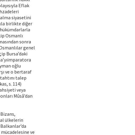
layısıyla Eflak
hzadeleri
 alma siyasetini
a birlikte diğer
 hükümdarlarla
akip Osmanlı
şmasından sonra
 Osmanlılar genel
ip Bursa’daki
ma’yıimparatora
leyman oğlu
şı ve o bertaraf
tahtını talep
as, s. 114)
ahsiyeti veya
ıonları Mûsâ’dan
 Bizans,
al ülkelerin
. Balkanlar’da
e mücadelesine ve