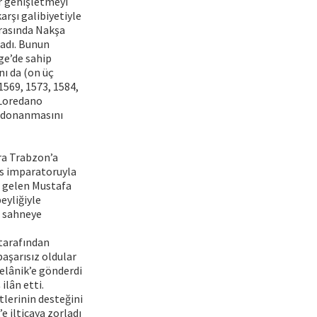
r genişletmeyi
rşı galibiyetiyle
ırasında Nakşa
madı. Bunun
ge’de sahip
nı da (on üç
 1569, 1573, 1584,
o Loredano
ı donanmasını
ra Trabzon’a
ans imparatoruyla
a gelen Mustafa
eyliğiyle
n sahneye
 tarafından
aşarısız oldular
elânik’e gönderdi
ilân etti.
lerinin desteğini
e ilticaya zorladı