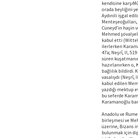
kendisine karşıMû
orada beyliğini y
Aydınili işgal ed
Menteşeoğulları, 
Cüneyd’in haşin v
Mehmed şövalyeler
kabul etti (Witte
ilerlerken Karama
47a; Neşrî, II, 5
süren kuşatmanın
hazırlanırken o, 
bağlılık bildirdi
vasalıydı (Neşrî,
kabul edilen Meml
yazdığı mektup evâ
bu seferde Karama
Karamanoğlu barış
Anadolu ve Rumel
birleşmesi ve Meh
üzerine, Bizans i
bulunmak için dip