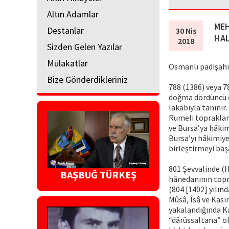
Altın Adamlar
MEH
Destanlar
30 Nis
HAL
2018
Sizden Gelen Yazılar
Mülakatlar
Osmanlı padişahı
Bize Gönderdikleriniz
788 (1386) veya 78
doğma dördüncü oğ
lakabıyla tanınır
Rumeli topraklar
ve Bursa’ya hâkim
Bursa’yı hâkimiye
birleştirmeyi baş
801 Şevvalinde (H
BAŞBUĞ TÜRKEŞ
hânedanının topra
(804 [1402] yılın
Mûsâ, Îsâ ve Kası
yakalandığında K
“dârüssaltana” ol