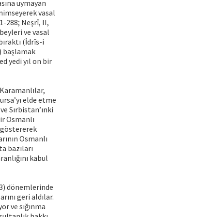
masına uymayan
enimseyerek vasal
-288; Neşrî, II,
beyleri ve vasal
ıraktı (İdrîs-i
2) başlamak
d yedi yıl on bir
 Karamanlılar,
ursa’yı elde etme
ve Sırbistan’ınki
bir Osmanlı
ı göstererek
larının Osmanlı
a bazıları
ranlığını kabul
403) dönemlerinde
ını geri aldılar.
yor ve sığınma
sultanlık hakkı