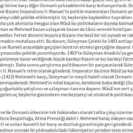
gi birine karşı diğer Osmanlı şehzadelerini karşı kullanıyorlardı. Do
ve Bizans İmparatoru II. Manuel’in politik manevraları Osmanlı şe
leyi ciddi şekilde etkilemiştir. Uç beyleriyle kaybedilen toprakları
a çok akınlarla meşgul olan Mûsâ bu politikaların dışında kalmakl
man ve Mehmed bazan uzlaşarak bazan da tâviz vererek hıristiyan
mediler. Fetret dönemi boyunca Bizans merkezî bir rol oynadı ve r
timadını muhafaza etti. Bu durum, Süleyman Çelebi ile 1403 antla
 ve Rumeli arasındaki geçişleri kontrol etmesi gerçeğine dayanır.
aşmasınıbu şekilde yorumluyordu. 1403’te Süleyman Anadolu’ya geç
ürümeye karar verdiğinde küçük kardeşi Kasım ve kız kardeşi Fat
akmıştı. Daha sonra yatıştırma politikasının bir parçasıolarak Sü
 II. Manuel’e rehin olarak gönderdi. İmparator da önce Mûsâ’ya kar
a (1413) Mehmed’e karşı, Süleyman’ın meşrû halefi olarak Osmanlı 
anmayıdenedi. Mehmed’in nihaî başarısı, kendisine baba dediği (Duk
çoğunlukla yatıştırıcı ve uzlaşmacı tavrına dayanır. Mûsâ’nın sert ş
 gelen uç beylerini gücendiren merkeziyetçi ve otokratik politikas
rne’de Osmanlı ülkesinin tek hükümdarı olarak tahta çıkışı üzerine
 Mora Despotluğu, Atina Prensliği dahil I. Mehmed haraç ödeyen vas
tti ve onları kuvvetli bir barış ve dostluk garantisiyle geri gönderdi
edince sonraki iki yılıAnadolu’daki hâkimiyetini yeniden tesis etm