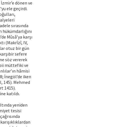
 İzmir’e dönen ve
yu ele geçirdi.
oğulları,
alyeleri
adele sırasında
un hükümdarlığını
’de Mûsâ’ya karşı
ı (Makrîzî, IV,
lar otuz bir gün
arşıbir sefere
ne söz vererek
bii müttefiki ve
nlılar’ın hâmisi
8; İnegöl’de iken
, I, 145). Mehmed
rt 1415).
ne katıldı.
ltında yeniden
iyet tesisi
 çağrısında
karışıklıklardan