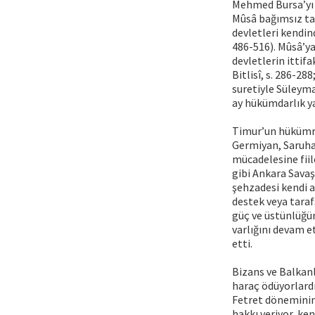
Mehmed Bursa’yı 
Mûsâ bağımsız tar
devletleri kendind
486-516). Mûsâ’ya
devletlerin ittifa
Bitlisî, s. 286-2
suretiyle Süleyman
ay hükümdarlık y
Timur’un hükümran
Germiyan, Saruhan
mücadelesine fiil
gibi Ankara Savaş
şehzadesi kendi a
destek veya taraf
güç ve üstünlüğü
varlığını devam e
etti.
Bizans ve Balkanl
haraç ödüyorlardı
Fetret döneminin 
hakkı veriyor, ke