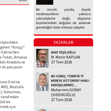
Bir önceki yazıda, büyük
medeniyetlerin yalnızca
yükselişlerini değil, düşünme
biçimlerindeki değişimi de anlamak
gerektiğini ifade etmeye çalıştım.
YAZARLAR
câriyesinden
gelen “Kirişçi”
) Edirne’den
BAKİ YEŞİLOĞLU
da Tokat, Amasya
M. Metin KAPLAN
Batı Anadolu ve
27 Tem 2026
 iki parçasını
BU SÜREÇ TÜRKİYE’Yİ
NEREYE GÖTÜRÜR? HAKLI
 önce Eretna
ENDİŞELERİMİZ...
/1400), Mustafa
Muharrem GÜNAY
]), Süleyman,
(SIDDIKOĞLU)
r tarafından
27 Tem 2026
sâ ise
irmek için