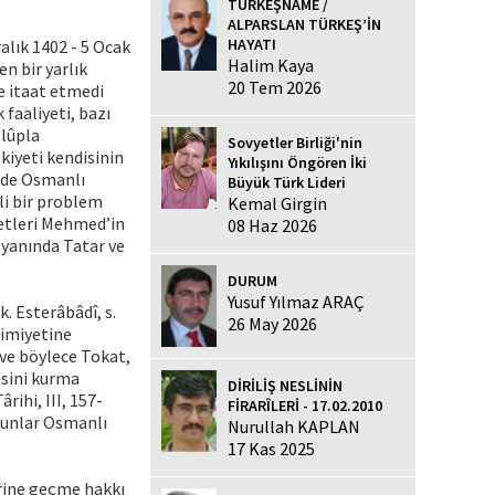
TÜRKEŞNAME /
ALPARSLAN TÜRKEŞ’İN
HAYATI
alık 1402 - 5 Ocak
Halim Kaya
n bir yarlık
20 Tem 2026
e itaat etmedi
faaliyeti, bazı
slûpla
Sovyetler Birliği'nin
kiyeti kendisinin
Yıkılışını Öngören İki
ride Osmanlı
Büyük Türk Lideri
li bir problem
Kemal Girgin
etleri Mehmed’in
08 Haz 2026
 yanında Tatar ve
DURUM
Yusuf Yılmaz ARAÇ
. Esterâbâdî, s.
26 May 2026
kimiyetine
ve böylece Tokat,
esini kurma
DİRİLİŞ NESLİNİN
ihi, III, 157-
FİRARÎLERİ - 17.02.2010
 bunlar Osmanlı
Nurullah KAPLAN
17 Kas 2025
rine geçme hakkı