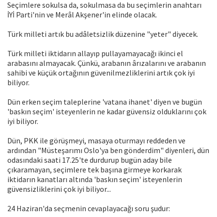
Seçimlere sokulsa da, sokulmasa da bu seçimlerin anahtarı
İYİ Parti'nin ve Merâl Akşener'in elinde olacak.
Türk milleti artık bu adâletsizlik düzenine "yeter" diyecek.
Türk milleti iktidarın allayıp pullayamayacağı ikinci el
arabasını almayacak. Çünkü, arabanın ârızalarını ve arabanın
sahibi ve küçük ortağının güvenilmezliklerini artık çok iyi
biliyor.
Dün erken seçim taleplerine 'vatana ihanet' diyen ve bugün
'baskın seçim' isteyenlerin ne kadar güvensiz olduklarını çok
iyi biliyor.
Dün, PKK ile görüşmeyi, masaya oturmayı reddeden ve
ardından "Müsteşarımı Oslo'ya ben gönderdim" diyenleri, dün
odasındaki saati 17.25'te durdurup bugün aday bile
çıkaramayan, seçimlere tek başına girmeye korkarak
iktidarın kanatları altında 'baskın seçim' isteyenlerin
güvensizliklerini çok iyi biliyor...
24 Haziran'da seçmenin cevaplayacağı soru şudur: