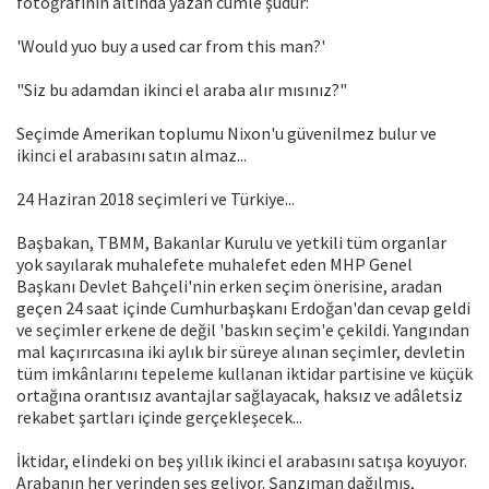
fotoğrafının altında yazan cümle şudur:
'Would yuo buy a used car from this man?'
"Siz bu adamdan ikinci el araba alır mısınız?"
Seçimde Amerikan toplumu Nixon'u güvenilmez bulur ve
ikinci el arabasını satın almaz...
24 Haziran 2018 seçimleri ve Türkiye...
Başbakan, TBMM, Bakanlar Kurulu ve yetkili tüm organlar
yok sayılarak muhalefete muhalefet eden MHP Genel
Başkanı Devlet Bahçeli'nin erken seçim önerisine, aradan
geçen 24 saat içinde Cumhurbaşkanı Erdoğan'dan cevap geldi
ve seçimler erkene de değil 'baskın seçim'e çekildi. Yangından
mal kaçırırcasına iki aylık bir süreye alınan seçimler, devletin
tüm imkânlarını tepeleme kullanan iktidar partisine ve küçük
ortağına orantısız avantajlar sağlayacak, haksız ve adâletsiz
rekabet şartları içinde gerçekleşecek...
İktidar, elindeki on beş yıllık ikinci el arabasını satışa koyuyor.
Arabanın her yerinden ses geliyor. Şanzıman dağılmış,