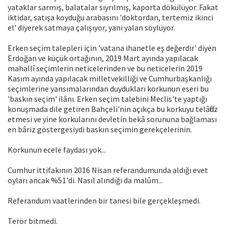
yataklar sarmış, balatalar sıyrılmış, kaporta dökülüyor. Fakat
iktidar, satışa koyduğu arabasını 'doktordan, tertemiz ikinci
el' diyerek satmaya çalışıyor, yani yalan söylüyor.
Erken seçim talepleri için 'vatana ihanetle eş değerdir' diyen
Erdoğan ve küçük ortağının, 2019 Mart ayında yapılacak
mahallî seçimlerin neticelerinden ve bu neticelerin 2019
Kasım ayında yapılacak milletvekilliği ve Cumhurbaşkanlığı
seçimlerine yansımalarından duydukları korkunun eseri bu
'baskın seçim' ilânı. Erken seçim talebini Meclis'te yaptığı
konuşmada dile getiren Bahçeli'nin açıkça bu korkuyu telâffuz
etmesi ve yine korkularını devletin bekâ sorununa bağlaması
en bâriz göstergesiydi baskın seçimin gerekçelerinin.
Korkunun ecele faydası yok...
Cumhur ittifakının 2016 Nisan referandumunda aldığı evet
oyları ancak %51'di. Nasıl alındığı da malûm...
Referandum vaatlerinden bir tanesi bile gerçekleşmedi.
Terör bitmedi.