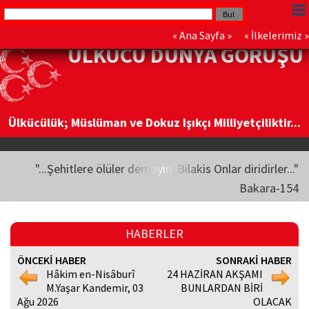
«
Ana Sayfa
» «
İlkelerimiz
»
ÜLKÜCÜ DÜNYA GÖRÜŞÜ
Ülkücülük; Müslüman ve Dokuz Işıkçı Milliyetçiliktir...
"...Şehitlere ölüler demeyin. Bilakis Onlar diridirler..."
Bakara-154
HABERLER
ÖNCEKİ HABER
SONRAKİ HABER
Hâkim en-Nisâburî
24 HAZİRAN AKŞAMI
M.Yaşar Kandemir, 03
BUNLARDAN BİRİ
Ağu 2026
OLACAK