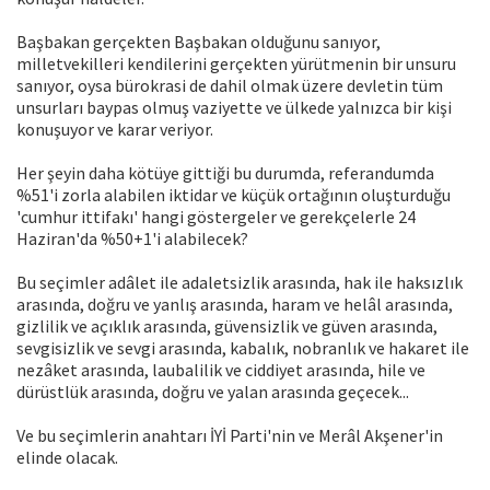
Başbakan gerçekten Başbakan olduğunu sanıyor,
milletvekilleri kendilerini gerçekten yürütmenin bir unsuru
sanıyor, oysa bürokrasi de dahil olmak üzere devletin tüm
unsurları baypas olmuş vaziyette ve ülkede yalnızca bir kişi
konuşuyor ve karar veriyor.
Her şeyin daha kötüye gittiği bu durumda, referandumda
%51'i zorla alabilen iktidar ve küçük ortağının oluşturduğu
'cumhur ittifakı' hangi göstergeler ve gerekçelerle 24
Haziran'da %50+1'i alabilecek?
Bu seçimler adâlet ile adaletsizlik arasında, hak ile haksızlık
arasında, doğru ve yanlış arasında, haram ve helâl arasında,
gizlilik ve açıklık arasında, güvensizlik ve güven arasında,
sevgisizlik ve sevgi arasında, kabalık, nobranlık ve hakaret ile
nezâket arasında, laubalilik ve ciddiyet arasında, hile ve
dürüstlük arasında, doğru ve yalan arasında geçecek...
Ve bu seçimlerin anahtarı İYİ Parti'nin ve Merâl Akşener'in
elinde olacak.