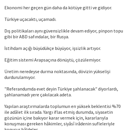
Ekonomi her geçen gün daha da kötüye gitti ve gidiyor.
Türkiye uçacaktı, uçamadı.
Dış politikaları aynı güvensizlikle devam ediyor, pinpon topu
gibi bir ABD safındalar, bir Rusya.
İstihdam açığı büyüdükçe büyüyor, işsizlik artıyor.
Eğitim sistemi Arapsaçına dönüştü, çözülemiyor.
Üretim neredeyse durma noktasında, dövizin yükselişi
durdurulamıyor.
"Referandumda evet deyin Türkiye şahlanacak" diyorlardı,
şahlanamadı yere çakılacak adeta.
Yapılan araştırmalarda toplumun en yüksek beklentisi %70
ile adâlet ilk sırada. Yargı iflas etmiş durumda, siyasetin
gözünün içine bakıyor karar vermek için, kararlarıyla
konuşması gereken hâkimler, siyâsî irâdenin sufleleriyle
konuşur hâldeler.