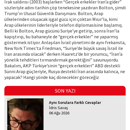
Irak saldırısı (2003) başlarken “Gerçek erkekler İran’a gider”
sözleriyle adını tarihin çöp tenekesine yazdıran Bolton, şimdi
Trump’ın Ulusal Güvenlik Danışmanı. Bolton, Arap
ülkelerinden oluşacak işgal gücü için çoktan Mısır’la, kimi
Arap ülkelerinin liderleriyle telefon diplomasisine başlamış.
Belli ki Bolton, Arap gücünü Suriye’ye getirip, sonra İran’la
kapıştırıp, bu bahaneyle de “gerçek erkekler” ne yaparmış
göstermek istiyor. Anlaşılan İsrail yönetimi de aynı frekansta,
New York Times’ta Friedman, “Suriye’de büyük savaş İsrail ile
İran arasında olacak” derken Haaretz’de bir yorumcu, “İran’a
yönelik tehditleri tırmandırmak gerektiğini” savunuyordu.
Bakalım, AKP Türkiye’sinin “gerçek erkekleri” ABD destekli
Sünni Arap güçleriyle, Rusya destekli İran arasında kalınca, ne
yapacak? Hangi yönde kaç dönecekler göreceğiz
SON YAZI
Aynı Sorulara Farklı Cevaplar
İdris Savaş
06 Ağu 2026