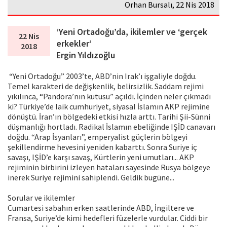
Orhan Bursalı, 22 Nis 2018
‘Yeni Ortadoğu’da, ikilemler ve ‘gerçek
22 Nis
erkekler’
2018
Ergin Yıldızoğlu
“Yeni Ortadoğu” 2003’te, ABD’nin Irak’ı işgaliyle doğdu.
Temel karakteri de değişkenlik, belirsizlik. Saddam rejimi
yıkılınca, “Pandora’nın kutusu” açıldı. İçinden neler çıkmadı
ki? Türkiye’de laik cumhuriyet, siyasal İslamın AKP rejimine
dönüştü. İran’ın bölgedeki etkisi hızla arttı. Tarihi Şii-Sünni
düşmanlığı hortladı. Radikal İslamın ebeliğinde IŞİD canavarı
doğdu. “Arap İsyanları”, emperyalist güçlerin bölgeyi
şekillendirme hevesini yeniden kabarttı. Sonra Suriye iç
savaşı, IŞİD’e karşı savaş, Kürtlerin yeni umutları... AKP
rejiminin birbirini izleyen hataları sayesinde Rusya bölgeye
inerek Suriye rejimini sahiplendi. Geldik bugüne...
Sorular ve ikilemler
Cumartesi sabahın erken saatlerinde ABD, İngiltere ve
Fransa, Suriye’de kimi hedefleri füzelerle vurdular. Ciddi bir