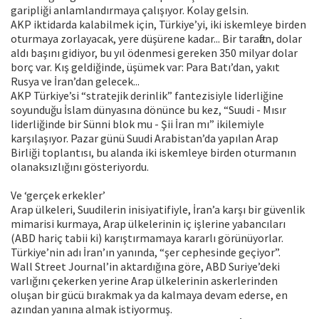
garipliği anlamlandırmaya çalışıyor. Kolay gelsin.
AKP iktidarda kalabilmek için, Türkiye’yi, iki iskemleye birden
oturmaya zorlayacak, yere düşürene kadar... Bir taraftan, dolar
aldı başını gidiyor, bu yıl ödenmesi gereken 350 milyar dolar
borç var. Kış geldiğinde, üşümek var: Para Batı’dan, yakıt
Rusya ve İran’dan gelecek...
AKP Türkiye’si “stratejik derinlik” fantezisiyle liderliğine
soyunduğu İslam dünyasına dönünce bu kez, “Suudi - Mısır
liderliğinde bir Sünni blok mu - Şii İran mı” ikilemiyle
karşılaşıyor. Pazar günü Suudi Arabistan’da yapılan Arap
Birliği toplantısı, bu alanda iki iskemleye birden oturmanın
olanaksızlığını gösteriyordu.
Ve ‘gerçek erkekler’
Arap ülkeleri, Suudilerin inisiyatifiyle, İran’a karşı bir güvenlik
mimarisi kurmaya, Arap ülkelerinin iç işlerine yabancıları
(ABD hariç tabii ki) karıştırmamaya kararlı görünüyorlar.
Türkiye’nin adı İran’ın yanında, “şer cephesinde geçiyor”.
Wall Street Journal’in aktardığına göre, ABD Suriye’deki
varlığını çekerken yerine Arap ülkelerinin askerlerinden
oluşan bir gücü bırakmak ya da kalmaya devam ederse, en
azından yanına almak istiyormuş.