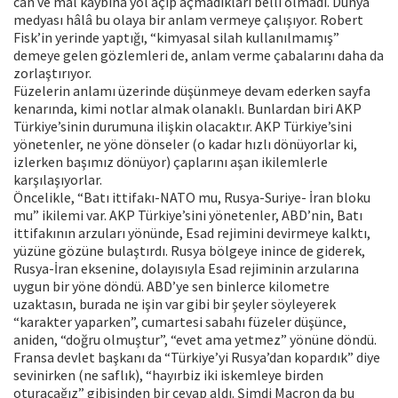
can ve mal kaybına yol açıp açmadıkları belli olmadı. Dünya
medyası hâlâ bu olaya bir anlam vermeye çalışıyor. Robert
Fisk’in yerinde yaptığı, “kimyasal silah kullanılmamış”
demeye gelen gözlemleri de, anlam verme çabalarını daha da
zorlaştırıyor.
Füzelerin anlamı üzerinde düşünmeye devam ederken sayfa
kenarında, kimi notlar almak olanaklı. Bunlardan biri AKP
Türkiye’sinin durumuna ilişkin olacaktır. AKP Türkiye’sini
yönetenler, ne yöne dönseler (o kadar hızlı dönüyorlar ki,
izlerken başımız dönüyor) çaplarını aşan ikilemlerle
karşılaşıyorlar.
Öncelikle, “Batı ittifakı-NATO mu, Rusya-Suriye- İran bloku
mu” ikilemi var. AKP Türkiye’sini yönetenler, ABD’nin, Batı
ittifakının arzuları yönünde, Esad rejimini devirmeye kalktı,
yüzüne gözüne bulaştırdı. Rusya bölgeye inince de giderek,
Rusya-İran eksenine, dolayısıyla Esad rejiminin arzularına
uygun bir yöne döndü. ABD’ye sen binlerce kilometre
uzaktasın, burada ne işin var gibi bir şeyler söyleyerek
“karakter yaparken”, cumartesi sabahı füzeler düşünce,
aniden, “doğru olmuştur”, “evet ama yetmez” yönüne döndü.
Fransa devlet başkanı da “Türkiye’yi Rusya’dan kopardık” diye
sevinirken (ne saflık), “hayırbiz iki iskemleye birden
oturacağız” gibisinden bir cevap aldı. Şimdi Macron da bu