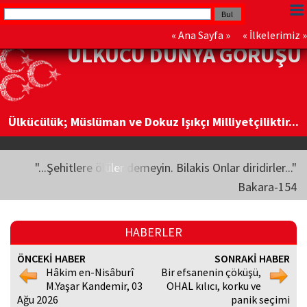
«
Ana Sayfa
» «
İlkelerimiz
»
ÜLKÜCÜ DÜNYA GÖRÜŞÜ
Ülkücülük; Müslüman ve Dokuz Işıkçı Milliyetçiliktir...
"...Şehitlere ölüler demeyin. Bilakis Onlar diridirler..."
Bakara-154
HABERLER
ÖNCEKİ HABER
SONRAKİ HABER
Hâkim en-Nisâburî
Bir efsanenin çöküşü,
M.Yaşar Kandemir, 03
OHAL kılıcı, korku ve
Ağu 2026
panik seçimi