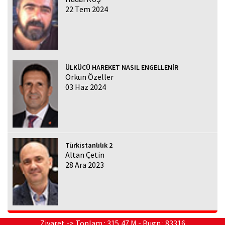
22 Tem 2024
ÜLKÜCÜ HAREKET NASIL ENGELLENİR
Orkun Özeller
03 Haz 2024
Türkistanlılık 2
Altan Çetin
28 Ara 2023
Ziyaret -> Toplam : 315,47 M - Bugn : 83316