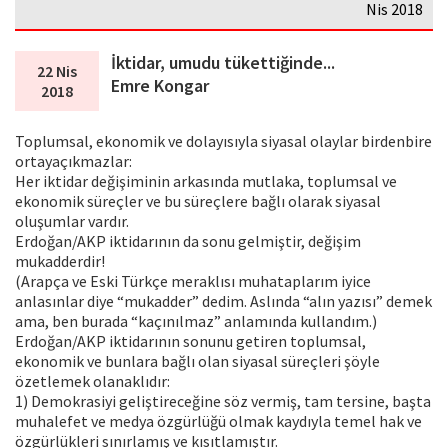
Nis 2018
İktidar, umudu tükettiğinde...
22 Nis
Emre Kongar
2018
Toplumsal, ekonomik ve dolayısıyla siyasal olaylar birdenbire
ortayaçıkmazlar:
Her iktidar değişiminin arkasında mutlaka, toplumsal ve
ekonomik süreçler ve bu süreçlere bağlı olarak siyasal
oluşumlar vardır.
Erdoğan/AKP iktidarının da sonu gelmiştir, değişim
mukadderdir!
(Arapça ve Eski Türkçe meraklısı muhataplarım iyice
anlasınlar diye “mukadder” dedim. Aslında “alın yazısı” demek
ama, ben burada “kaçınılmaz” anlamında kullandım.)
Erdoğan/AKP iktidarının sonunu getiren toplumsal,
ekonomik ve bunlara bağlı olan siyasal süreçleri şöyle
özetlemek olanaklıdır:
1) Demokrasiyi geliştireceğine söz vermiş, tam tersine, başta
muhalefet ve medya özgürlüğü olmak kaydıyla temel hak ve
özgürlükleri sınırlamış ve kısıtlamıştır.