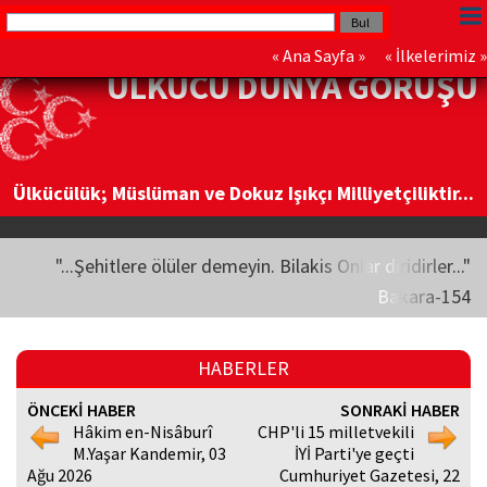
«
Ana Sayfa
» «
İlkelerimiz
»
ÜLKÜCÜ DÜNYA GÖRÜŞÜ
Ülkücülük; Müslüman ve Dokuz Işıkçı Milliyetçiliktir...
"...Şehitlere ölüler demeyin. Bilakis Onlar diridirler..."
Bakara-154
HABERLER
ÖNCEKİ HABER
SONRAKİ HABER
Hâkim en-Nisâburî
CHP'li 15 milletvekili
M.Yaşar Kandemir, 03
İYİ Parti'ye geçti
Ağu 2026
Cumhuriyet Gazetesi, 22