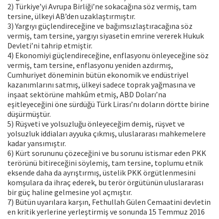
2) Türkiye’yi Avrupa Birliği’ne sokacağına söz vermiş, tam
tersine, ülkeyi AB’den uzaklaştırmıştır.
3) Yargıyı güçlendireceğine ve bağımsızlaştıracağına söz
vermiş, tam tersine, yargıyı siyasetin emrine vererek Hukuk
Devleti’ni tahrip etmiştir.
4) Ekonomiyi güçlendireceğine, enflasyonu önleyeceğine söz
vermiş, tam tersine, enflasyonu yeniden azdırmış,
Cumhuriyet döneminin bütün ekonomik ve endüstriyel
kazanımlarını satmış, ülkeyi sadece toprak yağmasına ve
inşaat sektörüne mahkûm etmiş, ABD Doları’na
eşitleyeceğini öne sürdüğü Türk Lirası’nı doların dörtte birine
düşürmüştür.
5) Rüşveti ve yolsuzluğu önleyeceğim demiş, rüşvet ve
yolsuzluk iddiaları ayyuka çıkmış, uluslararası mahkemelere
kadar yansımıştır.
6) Kürt sorununu çözeceğini ve bu sorunu istismar eden PKK
terörünü bitireceğini söylemiş, tam tersine, toplumu etnik
eksende daha da ayrıştırmış, üstelik PKK örgütlenmesini
komşulara da ihraç ederek, bu terör örgütünün uluslararası
bir güç haline gelmesine yol açmıştır.
7) Bütün uyarılara karşın, Fethullah Gülen Cemaatini devletin
en kritik yerlerine yerleştirmiş ve sonunda 15 Temmuz 2016