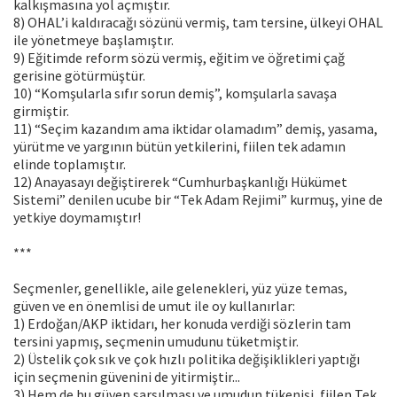
kalkışmasına yol açmıştır.
8) OHAL’i kaldıracağı sözünü vermiş, tam tersine, ülkeyi OHAL
ile yönetmeye başlamıştır.
9) Eğitimde reform sözü vermiş, eğitim ve öğretimi çağ
gerisine götürmüştür.
10) “Komşularla sıfır sorun demiş”, komşularla savaşa
girmiştir.
11) “Seçim kazandım ama iktidar olamadım” demiş, yasama,
yürütme ve yargının bütün yetkilerini, fiilen tek adamın
elinde toplamıştır.
12) Anayasayı değiştirerek “Cumhurbaşkanlığı Hükümet
Sistemi” denilen ucube bir “Tek Adam Rejimi” kurmuş, yine de
yetkiye doymamıştır!
***
Seçmenler, genellikle, aile gelenekleri, yüz yüze temas,
güven ve en önemlisi de umut ile oy kullanırlar:
1) Erdoğan/AKP iktidarı, her konuda verdiği sözlerin tam
tersini yapmış, seçmenin umudunu tüketmiştir.
2) Üstelik çok sık ve çok hızlı politika değişiklikleri yaptığı
için seçmenin güvenini de yitirmiştir...
3) Hem de bu güven sarsılması ve umudun tükenişi, fiilen Tek