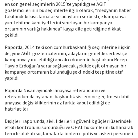
en son genel seçimlerin 2015’te yapıldığı ve AGİT
gözlemcilerinin bu seçimlerle ilgili olarak, “medyanın haber
takibindeki kısıtlamalar ve adayların serbestçe kampanya
yürütebilme kabiliyetlerini sınırlayan bir kampanya
ortamının varlığı hakkında” kaygı dile getirdiğine dikkat
çekildi.
Raporda, 2014’teki son cumhurbaşkanlığı seçimlerine ilişkin
de, yine AGİT gözlemcilerinin, adayların genelde serbestçe
kampanya yürütebildiği ancak o dönemin başbakanı Recep
Tayyip Erdoğan’a yarar sağlayacak şekilde eşit olmayan bir
kampanya ortamının bulunduğu şeklindeki tespitine atıf
yapıldı.
Raporda Nisan ayındaki anayasa referandumu ve
referandumda oylanan, başkanlık sistemine geçilmesi dahil
anayasa değişikliklerinin az farkla kabul edildiği de
hatırlatıldı.
Dışişleri raporunda, sivil liderlerin güvenlik güçleri üzerindeki
etkili kontrolunu sürdürdüğü ve OHAL hükümlerini kullanarak
terörle alakalı suçlamalarla binlerce polis ve askeri personeli