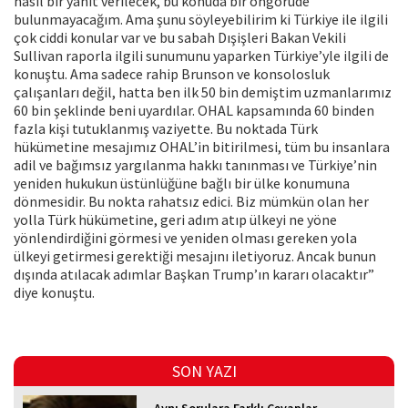
nasıl bir yanıt verilecek, bu konuda bir öngörüde
bulunmayacağım. Ama şunu söyleyebilirim ki Türkiye ile ilgili
çok ciddi konular var ve bu sabah Dışişleri Bakan Vekili
Sullivan raporla ilgili sunumunu yaparken Türkiye’yle ilgili de
konuştu. Ama sadece rahip Brunson ve konsolosluk
çalışanları değil, hatta ben ilk 50 bin demiştim uzmanlarımız
60 bin şeklinde beni uyardılar. OHAL kapsamında 60 binden
fazla kişi tutuklanmış vaziyette. Bu noktada Türk
hükümetine mesajımız OHAL’in bitirilmesi, tüm bu insanlara
adil ve bağımsız yargılanma hakkı tanınması ve Türkiye’nin
yeniden hukukun üstünlüğüne bağlı bir ülke konumuna
dönmesidir. Bu nokta rahatsız edici. Biz mümkün olan her
yolla Türk hükümetine, geri adım atıp ülkeyi ne yöne
yönlendirdiğini görmesi ve yeniden olması gereken yola
ülkeyi getirmesi gerektiği mesajını iletiyoruz. Ancak bunun
dışında atılacak adımlar Başkan Trump’ın kararı olacaktır”
diye konuştu.
SON YAZI