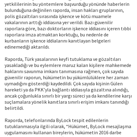
yetkililerinin bu yöntemlere başvurduğu yönünde haberlerin
bulunduğuna değinilen raporda, insan hakları gruplarının,
polis gözaltıları sırasında işkence ve kötü muamele
vakalarının arttığı iddiasına yer verildi. Bazı güvenilir
raporlara göre, bazı doktorların işkence iddiasını içeren tıbbi
raporlara imza atmaktan korktuğu, bu nedenle de
kurbanların işkence iddialarını kanıtlayan belgeleri
edinemediği aktarıldı.
Raporda, Türk yasalarının keyfi tutuklama ve gözaltıları
yasakladığı ve bu eylemlere maruz kalan kişilere mahkemede
haklarını savunma imkanı tanımasına rağmen, çok sayıda
güvenilir raporun, hükümetin bu yükümlülüklere her zaman
uymadığını gösterdiği kaydedildi. Çok sayıda kişinin Gülen
hareketi ya da PKK’yla bağlantı iddiasıyla gözaltına alındığı,
ancak çoğunlukla sınırlı bir yargı süreci ya da kendilerine karşı
suçlamalara yönelik kanıtlara sınırlı erişim imkanı tanındığı
belirtildi.
Raporda, telefonlarında ByLock tespit edilenlerin
tutuklanmasıyla ilgili olarak, “Hükümet, ByLock mesajlaşma
uygulamasını kullanan bireylerin, hükümetin 2016 darbe