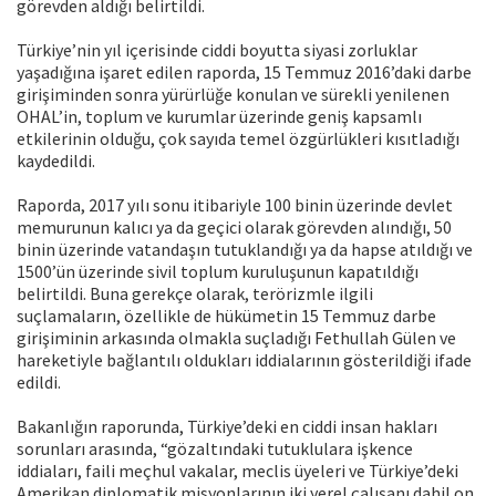
görevden aldığı belirtildi.
Türkiye’nin yıl içerisinde ciddi boyutta siyasi zorluklar
yaşadığına işaret edilen raporda, 15 Temmuz 2016’daki darbe
girişiminden sonra yürürlüğe konulan ve sürekli yenilenen
OHAL’in, toplum ve kurumlar üzerinde geniş kapsamlı
etkilerinin olduğu, çok sayıda temel özgürlükleri kısıtladığı
kaydedildi.
Raporda, 2017 yılı sonu itibariyle 100 binin üzerinde devlet
memurunun kalıcı ya da geçici olarak görevden alındığı, 50
binin üzerinde vatandaşın tutuklandığı ya da hapse atıldığı ve
1500’ün üzerinde sivil toplum kuruluşunun kapatıldığı
belirtildi. Buna gerekçe olarak, terörizmle ilgili
suçlamaların, özellikle de hükümetin 15 Temmuz darbe
girişiminin arkasında olmakla suçladığı Fethullah Gülen ve
hareketiyle bağlantılı oldukları iddialarının gösterildiği ifade
edildi.
Bakanlığın raporunda, Türkiye’deki en ciddi insan hakları
sorunları arasında, “gözaltındaki tutuklulara işkence
iddiaları, faili meçhul vakalar, meclis üyeleri ve Türkiye’deki
Amerikan diplomatik misyonlarının iki yerel çalışanı dahil on