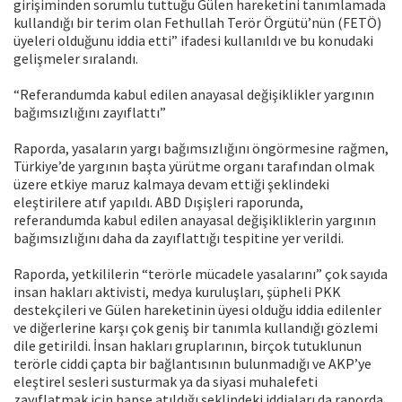
girişiminden sorumlu tuttuğu Gülen hareketini tanımlamada
kullandığı bir terim olan Fethullah Terör Örgütü’nün (FETÖ)
üyeleri olduğunu iddia etti” ifadesi kullanıldı ve bu konudaki
gelişmeler sıralandı.
“Referandumda kabul edilen anayasal değişiklikler yargının
bağımsızlığını zayıflattı”
Raporda, yasaların yargı bağımsızlığını öngörmesine rağmen,
Türkiye’de yargının başta yürütme organı tarafından olmak
üzere etkiye maruz kalmaya devam ettiği şeklindeki
eleştirilere atıf yapıldı. ABD Dışişleri raporunda,
referandumda kabul edilen anayasal değişikliklerin yargının
bağımsızlığını daha da zayıflattığı tespitine yer verildi.
Raporda, yetkililerin “terörle mücadele yasalarını” çok sayıda
insan hakları aktivisti, medya kuruluşları, şüpheli PKK
destekçileri ve Gülen hareketinin üyesi olduğu iddia edilenler
ve diğerlerine karşı çok geniş bir tanımla kullandığı gözlemi
dile getirildi. İnsan hakları gruplarının, birçok tutuklunun
terörle ciddi çapta bir bağlantısının bulunmadığı ve AKP’ye
eleştirel sesleri susturmak ya da siyasi muhalefeti
zayıflatmak için hapse atıldığı şeklindeki iddiaları da raporda