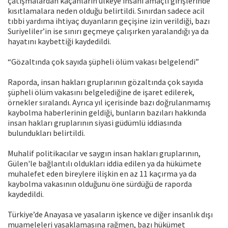
çatışmalardan kaçanların ülkeye insani amaçlı girişlerinde
kısıtlamalara neden olduğu belirtildi. Sınırdan sadece acil
tıbbi yardıma ihtiyaç duyanların geçişine izin verildiği, bazı
Suriyeliler’in ise sınırı geçmeye çalışırken yaralandığı ya da
hayatını kaybettiği kaydedildi.
“Gözaltında çok sayıda şüpheli ölüm vakası belgelendi”
Raporda, insan hakları gruplarının gözaltında çok sayıda
şüpheli ölüm vakasını belgelediğine de işaret edilerek,
örnekler sıralandı. Ayrıca yıl içerisinde bazı doğrulanmamış
kaybolma haberlerinin geldiği, bunların bazıları hakkında
insan hakları gruplarının siyasi güdümlü iddiasında
bulundukları belirtildi.
Muhalif politikacılar ve saygın insan hakları gruplarının,
Gülen'le bağlantılı oldukları iddia edilen ya da hükümete
muhalefet eden bireylere ilişkin en az 11 kaçırma ya da
kaybolma vakasının olduğunu öne sürdüğü de raporda
kaydedildi.
Türkiye’de Anayasa ve yasaların işkence ve diğer insanlık dışı
muameleleri yasaklamasına rağmen, bazı hükümet