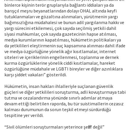
binlerce kişinin terör gruplarıyla bağlantı iddiaları ya da
barışçıl meşru beyanatlarından dolayı OHAL altında keyfi
tutuklanmaları ve gözaltına alınmaları, yürütmenin yargı
bağımsızlığına müdahalesi ve bunun adil yargılanma hakkı ve
yargı sürecini etkilemesi, çok sayıda seçilmiş yetkili dahil
siyasi mahkumlar, çok sayıda gazetecinin hapse atılması,
medya kurumlarının kapatılması, hükümetin politikaları ya
da yetkilileri eleştirmenin suç kapsamına alınması dahil ifade
ve medya özgürlüğüne yönelik ağır kısıtlamalar, internet
siteleri ve içeriklerinin engellenmesi, toplanma ve dernek
kurma özgürlüklerine yönelik ciddi kısıtlamalar, hareket
özgürlüğüne müdahale ve LGBTI bireyler ve diğer azınlıklara
karşı şiddet vakaları” gösterildi.
Hükümetin, insan hakları ihlalleriyle suçlanan güvenlik
güçleri ve diğer yetkilileri soruşturma, adli kovuşturmaya tabi
tutma ve cezalandırma yönünde sınırlı adımlar atmaya
devam ettiği belirtilen raporda, bu tür suistimallerin cezasız
kalması durumunun da sorun teşkil etmeyi sürdürdüğü
tespitine yer verildi.
“Sivil ölümleri soruşturmaları yeterince şeffaf değil”