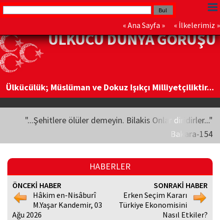
«
Ana Sayfa
» «
İlkelerimiz
»
ÜLKÜCÜ DÜNYA GÖRÜŞÜ
Ülkücülük; Müslüman ve Dokuz Işıkçı Milliyetçiliktir...
"...Şehitlere ölüler demeyin. Bilakis Onlar diridirler..."
Bakara-154
HABERLER
ÖNCEKİ HABER
SONRAKİ HABER
Hâkim en-Nisâburî
Erken Seçim Kararı
M.Yaşar Kandemir, 03
Türkiye Ekonomisini
Ağu 2026
Nasıl Etkiler?