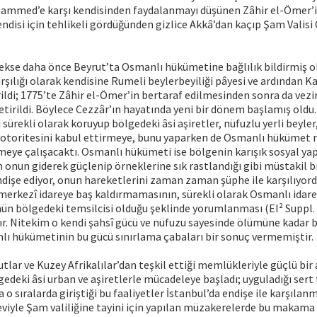
mmed’e karşı kendisinden faydalanmayı düşünen Zâhir el-Ömer’in
endisi için tehlikeli gördüğünden gizlice Akkâ’dan kaçıp Şam Valis
ekse daha önce Beyrut’ta Osmanlı hükümetine bağlılık bildirmiş 
rşılığı olarak kendisine Rumeli beylerbeyiliği pâyesi ve ardından K
rildi; 1775’te Zâhir el-Ömer’in bertaraf edilmesinden sonra da vezir
getirildi. Böylece Cezzâr’ın hayatında yeni bir dönem başlamış oldu.
sürekli olarak koruyup bölgedeki âsi aşiretler, nüfuzlu yerli beyler,
otoritesini kabul ettirmeye, bunu yaparken de Osmanlı hükümet 
meye çalışacaktı. Osmanlı hükümeti ise bölgenin karışık sosyal ya
n onun giderek güçlenip örneklerine sık rastlandığı gibi müstakil 
dişe ediyor, onun hareketlerini zaman zaman şüphe ile karşılıyor
merkezî idareye baş kaldırmamasının, sürekli olarak Osmanlı idares
n bölgedeki temsilcisi olduğu şeklinde yorumlanması (EI² Suppl. [İ
. Nitekim o kendi şahsî gücü ve nüfuzu sayesinde ölümüne kadar b
lı hükümetinin bu gücü sınırlama çabaları bir sonuç vermemiştir.
tlar ve Kuzey Afrikalılar’dan teşkil ettiği memlükleriyle güçlü bir 
edeki âsi urban ve aşiretlerle mücadeleye başladı; uyguladığı sert 
ha o sıralarda giriştiği bu faaliyetler İstanbul’da endişe ile karşılan
eviyle Şam valiliğine tayini için yapılan müzakerelerde bu makama