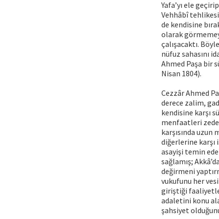
Yafa’yı ele geçir
Vehhâbî tehlikesi 
de kendisine bıra
olarak görmemeye
çalışacaktı. Böyle
nüfuz sahasını id
Ahmed Paşa bir sü
Nisan 1804).
Cezzâr Ahmed Paşa
derece zalim, gadd
kendisine karşı sü
menfaatleri zede
karşısında uzun m
diğerlerine karşı
asayişi temin ede
sağlamış; Akkâ’da 
değirmeni yaptırmı
vukufunu her ves
giriştiği faaliyet
adaletini konu al
şahsiyet olduğunu