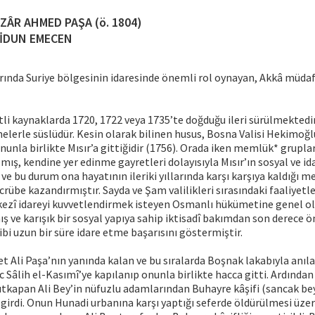
ZÂR AHMED PAŞA (ö. 1804)
İDUN EMECEN
larında Suriye bölgesinin idaresinde önemli rol oynayan, Akkâ müd
tli kaynaklarda 1720, 1722 veya 1735’te doğduğu ileri sürülmektedir
anelerle süslüdür. Kesin olarak bilinen husus, Bosna Valisi Hekimoğl
nunla birlikte Mısır’a gittiğidir (1756). Orada iken memlük* gruplar
ış, kendine yer edinme gayretleri dolayısıyla Mısır’ın sosyal ve ida
ve bu durum ona hayatının ileriki yıllarında karşı karşıya kaldığı m
rübe kazandırmıştır. Sayda ve Şam valilikleri sırasındaki faaliyetle
ezî idareyi kuvvetlendirmek isteyen Osmanlı hükümetine genel ola
ş ve karışık bir sosyal yapıya sahip iktisadî bakımdan son derece 
ibi uzun bir süre idare etme başarısını göstermiştir.
et Ali Paşa’nın yanında kalan ve bu sıralarda Boşnak lakabıyla anı
 Sâlih el-Kasımî’ye kapılanıp onunla birlikte hacca gitti. Ardından
tkapan Ali Bey’in nüfuzlu adamlarından Buhayre kâşifi (sancak be
girdi. Onun Hunadi urbanına karşı yaptığı seferde öldürülmesi üzer