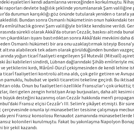
deki eyaletleri kendi adamlarına vereceğinden korkulmuştu. Nihay
 raporları devlete bağlılık şeklinde yorumlanarak Şam valiliğine ge
ır’da durumun karışıklığı göz önünde tutularak yeniden o tarafa y
nakledildi. Bundan sonra Osmanlı hükümetinin onun hakkındaki te
a emîrülhaclık görevi Şam valiliğiyle birlikte kendisine verildi. G
 sırasında sürekli olarak Akkâ’da oturan Cezzâr, baskısı altında bun
n çıkardıkları isyanı bastırdıktan sonra Akkâ’daki mevkiini daha d
eden Osmanlı hükümeti bir ara onu uzaklaştırmak isteyip Bosna’ya
t altına alabilecek tek adam olarak görüldüğünden bundan vazgeçi
arında yoğun ticarî faaliyeti engelleyen Şiî Mutevâl (Mitvalî) aşire
aki âsi kabileleri sindirdi, Lübnan dağlarındaki Şihâb emîrleriyle m
 ve yetkilerini kırdı, Mârûnî-Dürzî çekişmesinden de kendi lehine ist
 ticarî faaliyetleri kontrolü altına aldı, çok gelir getiren ve Avrupa
n pamuklu, hububat ve ipekli ticaretini tekeline geçirdi. Bu iktisadî
htarı oldu. Onun bu faaliyetleri özellikle Fransızlar’ı çok ürküttü; 
lar, ileri gelen zengin hıristiyan Arap burjuvaları, daha alt kesimi
büyük desteğini kazanmış olan Cezzâr hakkında menfi propaganda
bul’daki Fransız elçisi Cezzâr’ı III. Selim’e şikâyet etmişti. Bir sür
t çerçevesinde onunla iyi münasebetler tesisine çalışmaya mecbur
ında yeni Fransız konsolosu Renaudot zamanında münasebetlerde k
ransız kolonileri kurulmuştu. Fakat bu yakınlaşma Napolyon Bonap
i bir şekil kazandı.