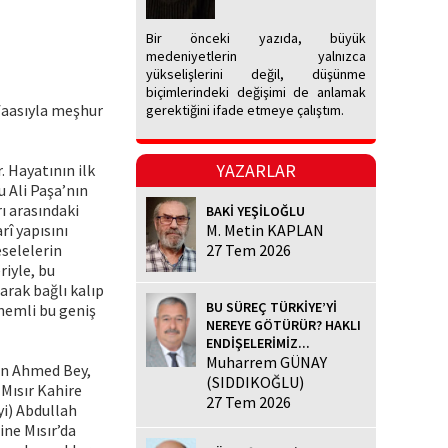
Bir önceki yazıda, büyük
medeniyetlerin yalnızca
yükselişlerini değil, düşünme
biçimlerindeki değişimi de anlamak
afaasıyla meşhur
gerektiğini ifade etmeye çalıştım.
YAZARLAR
. Hayatının ilk
u Ali Paşa’nın
ı arasındaki
BAKİ YEŞİLOĞLU
rî yapısını
M. Metin KAPLAN
eselelerin
27 Tem 2026
riyle, bu
rak bağlı kalıp
BU SÜREÇ TÜRKİYE’Yİ
önemli bu geniş
NEREYE GÖTÜRÜR? HAKLI
ENDİŞELERİMİZ...
Muharrem GÜNAY
lan Ahmed Bey,
(SIDDIKOĞLU)
 Mısır Kahire
27 Tem 2026
yi) Abdullah
ine Mısır’da