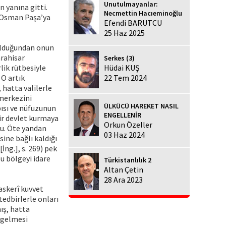
Unutulmayanlar:
 yanına gitti.
Necmettin Hacıeminoğlu
i Osman Paşa’ya
Efendi BARUTCU
25 Haz 2025
olduğundan onun
arahisar
Serkes (3)
lik rütbesiyle
Hüdai KUŞ
 O artık
22 Tem 2024
 hatta valilerle
merkezini
ÜLKÜCÜ HAREKET NASIL
pısı ve nüfuzunun
ENGELLENİR
bir devlet kurmaya
Orkun Özeller
du. Öte yandan
03 Haz 2024
ine bağlı kaldığı
ng.], s. 269) pek
u bölgeyi idare
Türkistanlılık 2
Altan Çetin
28 Ara 2023
askerî kuvvet
tedbirlerle onları
mış, hatta
 gelmesi