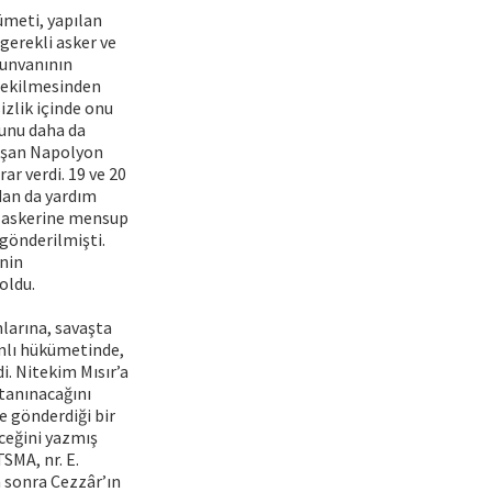
ümeti, yapılan
 gerekli asker ve
 unvanının
 çekilmesinden
zlik içinde onu
zunu daha da
kışan Napolyon
ar verdi. 19 ve 20
dan da yardım
d askerine mensup
 gönderilmişti.
inin
oldu.
mlarına, savaşta
anlı hükümetinde,
di. Nitekim Mısır’a
 tanınacağını
 gönderdiği bir
eceğini yazmış
SMA, nr. E.
n sonra Cezzâr’ın