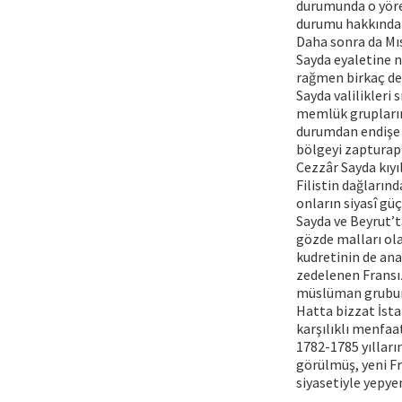
durumunda o yöre
durumu hakkındaki
Daha sonra da Mıs
Sayda eyaletine 
rağmen birkaç def
Sayda valilikleri
memlük gruplarını
durumdan endişe 
bölgeyi zapturap
Cezzâr Sayda kıyıl
Filistin dağlarınd
onların siyasî güç
Sayda ve Beyrut’ta
gözde malları ola
kudretinin de ana
zedelenen Fransız
müslüman grubun 
Hatta bizzat İstan
karşılıklı menfaa
1782-1785 yıllar
görülmüş, yeni F
siyasetiyle yepyen