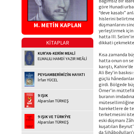
bağımsız bir idar
göre Hunadi urbanı
“deve kasabı” anla
hislerini belirtme
M. METİN KAPLAN
düşmanlarını sind
yerleştirmek için 
hatta III. Selim’
KİTAPLAR
dikkati çekmekte
KUR'AN-KERİM MEALİ
Kısa zamanda büy
ELMALILI HAMDİ YAZIR MEÂLİ
hatta onun on se
karıştı, Kahire’d
Ali Bey’in baskıs
PEYGAMBERİMİZİN HAYATI
güçlü hânedanlar
İrfan YÜCEL
girdi. Bölgede bü
Ömer’in müttefik
9 IŞIK
buranın imdadına
Alparslan TÜRKEŞ
mütesellimliğine 
hareketlere de t
terketmesini iste
9 IŞIK VE TÜRKÝYE
eski düşmanı Zâhi
Alparslan TÜRKEŞ
kuşatılan Beyrut’
da Şihâboğulları’