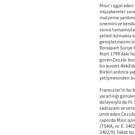
Mısır’ı işgal ede
müzakereler sonucu
malzeme yardımı g
önemini ve kendin
sonra tamamıyla 
yetkili kılmakla 
genişletmesini ön
Bonapart Suriye b
Mart 1799’daki h
gören Cezzâr bun
bir kuvvet Akkâ’d
Birbiri ardınca y
yetişmesinden bir
Fransızlar’ın bu 
yararlılığı görül
dolayısıyla da III
sadrazam ve seras
ümit eden Cezzâr
raporda Mısır işi
(TSMA, nr. E. 340
3402/9). Fakat bu