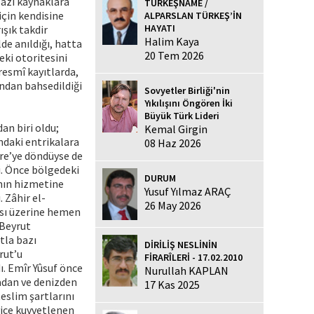
Bazı kaynaklara
TÜRKEŞNAME /
için kendisine
ALPARSLAN TÜRKEŞ’İN
HAYATI
ışık takdir
Halim Kaya
de anıldığı, hatta
20 Tem 2026
eki otoritesini
 resmî kayıtlarda,
ından bahsedildiği
Sovyetler Birliği'nin
Yıkılışını Öngören İki
Büyük Türk Lideri
an biri oldu;
Kemal Girgin
ndaki entrikalara
08 Haz 2026
ire’ye döndüyse de
i. Önce bölgedeki
DURUM
nın hizmetine
Yusuf Yılmaz ARAÇ
 Zâhir el-
26 May 2026
ası üzerine hemen
 Beyrut
tla bazı
DİRİLİŞ NESLİNİN
rut’u
FİRARÎLERİ - 17.02.2010
ı. Emîr Yûsuf önce
Nurullah KAPLAN
adan ve denizden
17 Kas 2025
eslim şartlarını
yice kuvvetlenen