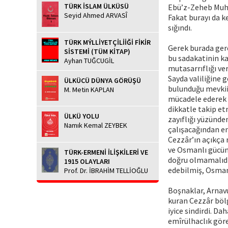
TÜRK İSLAM ÜLKÜSÜ
Ebü’z-Zeheb Muha
Seyid Ahmed ARVASÎ
Fakat burayı da k
sığındı.
TÜRK MÝLLİYETÇİLİİĞİ FİKİR
Gerek burada ger
SİSTEMİ (TÜM KİTAP)
bu sadakatinin ka
Ayhan TUĞCUGİL
mutasarrıflığı ve
Sayda valiliğine 
ÜLKÜCÜ DÜNYA GÖRÜŞÜ
bulunduğu mevkii 
M. Metin KAPLAN
mücadele ederek 
dikkatle takip et
ÜLKÜ YOLU
zayıflığı yüzünde
Namık Kemal ZEYBEK
çalışacağından en
Cezzâr’ın açıkça 
ve Osmanlı gücünü
TÜRK-ERMENİ İLİŞKİLERİ VE
doğru olmamalıdır
1915 OLAYLARI
edebilmiş, Osman
Prof. Dr. İBRAHİM TELLİOĞLU
Boşnaklar, Arnavu
kuran Cezzâr bölg
iyice sindirdi. Da
emîrülhaclık gör