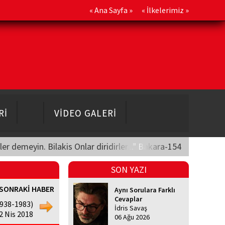
«
Ana Sayfa
» «
İlkelerimiz
»
Rİ
VİDEO GALERİ
üler demeyin. Bilakis Onlar diridirler..." Bakara-154
SON YAZI
SONRAKİ HABER
Aynı Sorulara Farklı
Cevaplar
938-1983)
İdris Savaş
 Nis 2018
06 Ağu 2026