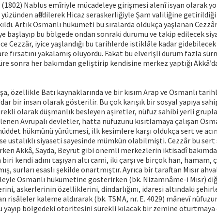
ip (1802) Nablus emîriyle mücadeleye girişmesi alenî isyan olarak y
yüzünden affedilerek Hicaz seraskerliğiyle Şam valiliğine getirildiği g
kıldı. Artık Osmanlı hükümeti bu sıralarda oldukça yaşlanan Cezzâr’
 başlayıp bu bölgede ondan sonraki durumu ve takip edilecek siy
ce Cezzâr, iyice yaşlandığı bu tarihlerde istiklâle kadar gidebilecek
are fırsatını yakalamış oluyordu. Fakat bu elverişli durum fazla sü
re sonra her bakımdan geliştirip kendisine merkez yaptığı Akkâ’da
, özellikle Batı kaynaklarında ve bir kısım Arap ve Osmanlı tarih
ar bir insan olarak gösterilir. Bu çok karışık bir sosyal yapıya sah
rekli olarak düşmanlık besleyen aşiretler, nüfuz sahibi yerli gruplar
lenen Avrupalı devletler, hatta nüfuzunu kısıtlamaya çalışan Os
üddet hükmünü yürütmesi, ilk kesimlere karşı oldukça sert ve acım
 ise ustalıklı siyaseti sayesinde mümkün olabilmişti. Cezzâr bu sert 
rken Akkâ, Sayda, Beyrut gibi önemli merkezlerin iktisadî bakımda
biri kendi adını taşıyan altı cami, iki çarşı ve birçok han, hamam, 
ş, surları esaslı şekilde onartmıştır. Ayrıca bir taraftan Mısır ahva
ileyle Osmanlı hükümetine gösterirken (bk. Nizamnâme-i Mısr) diğ
lerini, askerlerinin özelliklerini, dindarlığını, idaresi altındaki şehi
an risâleler kaleme aldırarak (bk. TSMA, nr. E. 4029) mânevî nüfuzun
 yayıp bölgedeki otoritesini sürekli kılacak bir zemine oturtmaya 