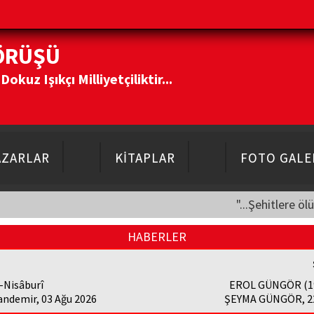
ÖRÜŞÜ
kuz Işıkçı Milliyetçiliktir...
AZARLAR
KİTAPLAR
FOTO GALE
"...Şehitlere öl
HABERLER
-Nisâburî
EROL GÜNGÖR (1
andemir, 03 Ağu 2026
ŞEYMA GÜNGÖR, 22