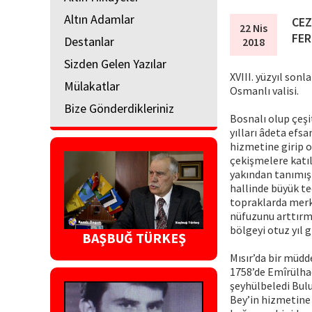
Altın Adamlar
CEZ
22 Nis
FER
Destanlar
2018
Sizden Gelen Yazılar
XVIII. yüzyıl son
Mülakatlar
Osmanlı valisi.
Bize Gönderdikleriniz
Bosnalı olup çeşi
yılları âdeta efs
hizmetine girip o
çekişmelere katılm
yakından tanımış 
hallinde büyük tec
topraklarda merk
nüfuzunu arttırmı
bölgeyi otuz yıl g
BAŞBUĞ TÜRKEŞ
Mısır’da bir müdd
1758’de Emîrülhac
şeyhülbeledi Bulu
Bey’in hizmetine 