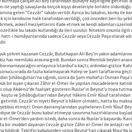
e kurmaya çalışan Ali Bey tarafından Buhayre kâşifliğine getirildi. 
 ile yaptığı savaşlarda birçok kişiyi develeriyle birlikte öldürdüğü 
mına gelen “Cezzâr” lakabı verildi. Ayrıca bu lakabın, korku ile kar
k için kendisine halk tarafından verildiği, çok önceden beri bu şekil
irmek, askerî meziyetlerini ifade etmek ve kendi adamları üzerind
özellikle bu lakabı kullandığı da ileri sürülür. Nitekim onunla ilgili
in hatt-ı hümâyunlarında sadece Cezzâr veya Cezzâr Paşa olarak ad
dir.
ük şöhret kazanan Cezzâr, Bulutkapan Ali Bey’in yakın adamlarınd
kiz has memlükü arasına girdi. Bundan sonra Memlük beyleri arası
e barınamayacağını anlayınca İstanbul’a kaçtı; ardından gizlice Kah
ı sonucu orada da fazla kalamayarak Halep ve Şam taraflarına geçt
dan Şihâboğulları’na sığındı, sonra da Şam muhafızı Osman Paşa’
yük bir isyan çıkaran Zâhir el-Ömer ile yapılan mücadelelere katıldı.
i olup Akdeniz’de faaliyet gösteren Ruslar’ın Beyrut’u topa tutm
 koştu ve Şihâboğulları’ndan Beyrut hâkimi Emîr Yûsuf tarafından
getirildi. Cezzâr’ın niyeti Beyrut’a hâkim olmaktı, hatta bu maksa
eşebbüs etmişti. Onun davranışlarından şüphelenen Emîr Yûsuf Bey
diyse de Cezzâr bunu kabul etmeyip savunma hazırlıklarına başlad
r el-Ömer’den yardım istedi, daha sonra da Ruslar’a başvurdu. Kar
ta bir müddet dayanan Cezzâr gizlice Zâhir el-Ömer ile anlaştı ve t
na bildirdi. Teklifin kabulünden sonra Beyrut’tan çıkarak Mısır’da i