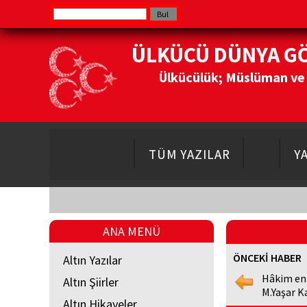
ÜLKÜCÜ DÜNYA G
Ülkücülük; Müslüman ve Do
TÜM YAZILAR
Y
ANA MENÜ
ÖNCEKİ HABER
Altın Yazılar
Hâkim en
Altın Şiirler
M.Yaşar K
Altın Hikayeler