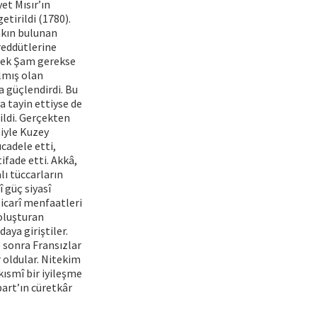
et Mısır’ın
tirildi (1780).
akın bulunan
reddütlerine
erek Şam gerekse
almış olan
a güçlendirdi. Bu
 tayin ettiyse de
ldi. Gerçekten
tiyle Kuzey
ücadele etti,
ifade etti. Akkâ,
lı tüccarların
 güç siyasî
ticarî menfaatleri
 oluşturan
ya giriştiler.
e sonra Fransızlar
 oldular. Nitekim
ısmî bir iyileşme
art’ın cüretkâr