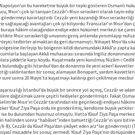
n Napolyon’un bu hareketine büyük bir tepki gösteren Osmanlı hük
, Mısır’ı çok iyi tanıyan Cezzâr’ı Mısır seraskeri olarak tayin edip
öndermeyi kararlaştırdı. Cezzâr yeni kazandığı Mısır seraskerliği
e sağlayacağı avantajları çok iyi biliyordu. Fransızlar’ın Mısır’dan
buraya hâkim olacağından endişe eden hükümet merkezi ise çaresi
birlikte Mısır seraskerliği unvanını geniş anlamda yorumlayıp nüfu
leyici tedbirler almaktan da geri durmamıştı. Nihayet Mısır’da sı
ölgesine ilerleyip bu bölgenin kilidi durumundaki Akkâ’yı zapta kar
ücumlarla başlayan Akkâ muhasarası sırasında İngiliz donanmasın
lara şiddetle karşı koydu. Kuşatmada yeni kurulmuş Nizâm-ı Cedî
a bulunduğu gibi İstanbul’dan da donanma ile yeni askerî kuvvetler
aptığı saldırılardan bir sonuç alamayan Bonapart, yardım kuvvetler
 süre sonra 20 Mayıs’ta kuşatmayı kaldırıp geri çekilmeye mecbur 
başarısızlığı İstanbul’da büyük bir sevince yol açmış, Cezzâr ve ada
enlere dağıtılmak üzere çeşitli hediyeler gönderilmişti. Fakat Osm
. Selim’de Mısır’ın Cezzâr tarafından ele geçirileceği endişesi hâkim
ker Yûsuf Ziya Paşa ordu ile gönderilmiş, kendisine büyük yetkiler
 ise bu durumdan huzursuz olmuştu. Hatta Yûsuf Ziya Paşa merkeze
nin hallinden sonra “habâset”inden bahsettiği Cezzâr’ın işini bitir
2/6-8), Cezzâr da Yûsuf Paşa’dan şikâyet eden arz*lar göndermişti (T
 siyasî mücadele bir sonuç vermedi. Yûsuf Ziya Paşa’nın dönüşünde