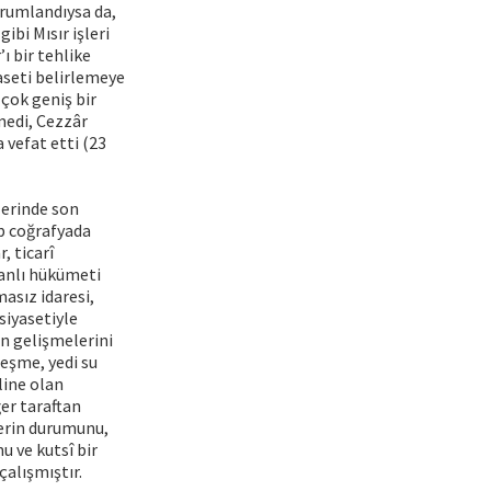
orumlandıysa da,
ibi Mısır işleri
ı bir tehlike
aseti belirlemeye
 çok geniş bir
rmedi, Cezzâr
 vefat etti (23
lerinde son
ip coğrafyada
, ticarî
manlı hükümeti
asız idaresi,
siyasetiyle
n gelişmelerini
çeşme, yedi su
line olan
er taraftan
rlerin durumunu,
u ve kutsî bir
çalışmıştır.