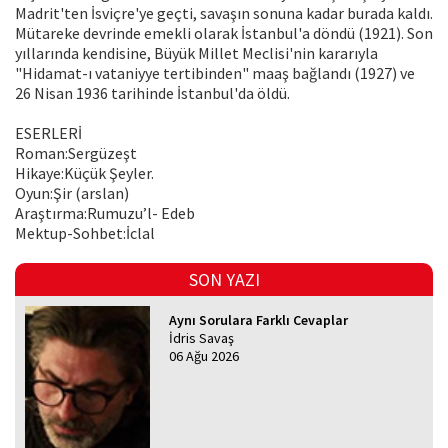
Madrit'ten İsviçre'ye geçti, savaşın sonuna kadar burada kaldı.
Mütareke devrinde emekli olarak İstanbul'a döndü (1921). Son
yıllarında kendisine, Büyük Millet Meclisi'nin kararıyla
"Hidamat-ı vataniyye tertibinden" maaş bağlandı (1927) ve
26 Nisan 1936 tarihinde İstanbul'da öldü.
ESERLERİ
Roman:Sergüzeşt
Hikaye:Küçük Şeyler.
Oyun:Şir (arslan)
Araştırma:Rumuzu’l- Edeb
Mektup-Sohbet:İclal
SON YAZI
Aynı Sorulara Farklı Cevaplar
İdris Savaş
06 Ağu 2026