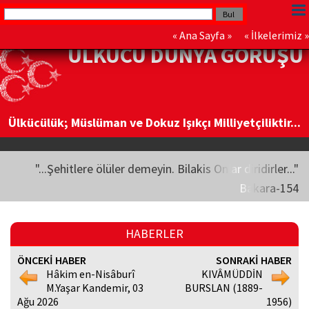
«
Ana Sayfa
» «
İlkelerimiz
»
ÜLKÜCÜ DÜNYA GÖRÜŞÜ
Ülkücülük; Müslüman ve Dokuz Işıkçı Milliyetçiliktir...
"...Şehitlere ölüler demeyin. Bilakis Onlar diridirler..."
Bakara-154
HABERLER
ÖNCEKİ HABER
SONRAKİ HABER
Hâkim en-Nisâburî
KIVÂMÜDDİN
M.Yaşar Kandemir, 03
BURSLAN (1889-
Ağu 2026
1956)