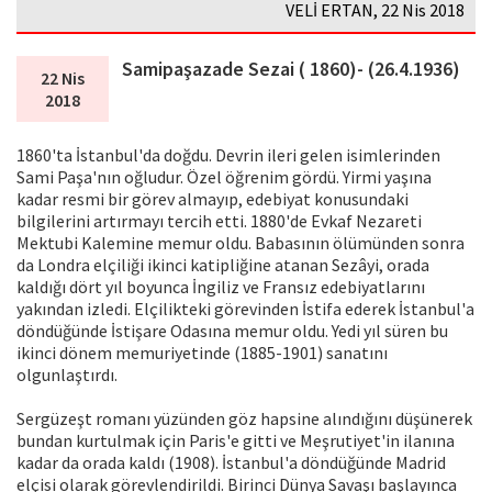
VELİ ERTAN, 22 Nis 2018
Samipaşazade Sezai ( 1860)- (26.4.1936)
22 Nis
2018
1860'ta İstanbul'da doğdu. Devrin ileri gelen isimlerinden
Sami Paşa'nın oğludur. Özel öğrenim gördü. Yirmi yaşına
kadar resmi bir görev almayıp, edebiyat konusundaki
bilgilerini artırmayı tercih etti. 1880'de Evkaf Nezareti
Mektubi Kalemine memur oldu. Babasının ölümünden sonra
da Londra elçiliği ikinci katipliğine atanan Sezâyi, orada
kaldığı dört yıl boyunca İngiliz ve Fransız edebiyatlarını
yakından izledi. Elçilikteki görevinden İstifa ederek İstanbul'a
döndüğünde İstişare Odasına memur oldu. Yedi yıl süren bu
ikinci dönem memuriyetinde (1885-1901) sanatını
olgunlaştırdı.
Sergüzeşt romanı yüzünden göz hapsine alındığını düşünerek
bundan kurtulmak için Paris'e gitti ve Meşrutiyet'in ilanına
kadar da orada kaldı (1908). İstanbul'a döndüğünde Madrid
elçisi olarak görevlendirildi. Birinci Dünya Savaşı başlayınca