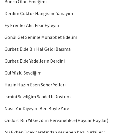
Bunca Olan Emeğimi
Derdim Çoktur Hangisine Yanayım
Ey Erenler Akıl Fikir Eyleyin
Gönül Gel Seninle Muhabbet Edelim
Gurbet Elde Bir Hal Geldi Başıma
Gurbet Elde Yadellerin Derdini
Gül Yüzlü Sevdiğim
Hazin Hazin Esen Seher Yelleri
İsmini Sevdiğim Saadetli Dostum
Nasıl Yar Diyeyim Ben Böyle Yare
Ondört Bin Yıl Gezdim Pervanelikte(Haydar Haydar)
Ali Ekber Çiçek tarafından derlenen bazı türküler :