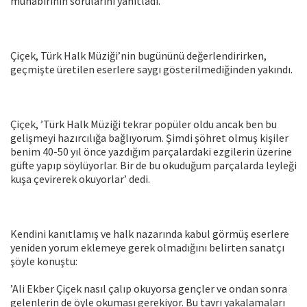
muhabirinin sorularını yanıtladı.
Çiçek, Türk Halk Müziği’nin bugününü değerlendirirken,
geçmişte üretilen eserlere saygı gösterilmediğinden yakındı.
Çiçek, ’Türk Halk Müziği tekrar popüler oldu ancak ben bu
gelişmeyi hazırcılığa bağlıyorum. Şimdi şöhret olmuş kişiler
benim 40-50 yıl önce yazdığım parçalardaki ezgilerin üzerine
güfte yapıp söylüyorlar. Bir de bu okuduğum parçalarda leyleği
kuşa çevirerek okuyorlar’ dedi.
Kendini kanıtlamış ve halk nazarında kabul görmüş eserlere
yeniden yorum eklemeye gerek olmadığını belirten sanatçı
şöyle konuştu:
’Ali Ekber Çiçek nasıl çalıp okuyorsa gençler ve ondan sonra
gelenlerin de öyle okuması gerekiyor. Bu tavrı yakalamaları