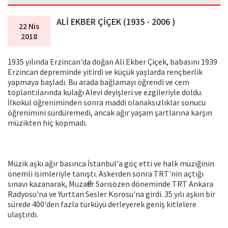
ALİ EKBER ÇİÇEK (1935 - 2006 )
22 Nis
2018
1935 yılında Erzincan'da doğan Ali Ekber Çiçek, babasını 1939
Erzincan depreminde yitirdi ve küçük yaşlarda rençberlik
yapmaya başladı. Bu arada bağlamayı öğrendi ve cem
toplantılarında kulağı Alevi deyişleri ve ezgileriyle doldu.
İlkokul öğreniminden sonra maddi olanaksızlıklar sonucu
öğrenimini sürdüremedi, ancak ağır yaşam şartlarına karşın
müzikten hiç kopmadı.
Müzik aşkı ağır basınca İstanbul'a göç etti ve halk müziğinin
önemli isimleriyle tanıştı. Askerden sonra TRT'nin açtığı
sınavı kazanarak, Muzaffer Sarısözen döneminde TRT Ankara
Radyosu'na ve Yurttan Sesler Korosu'na girdi. 35 yılı aşkın bir
sürede 400'den fazla türküyü derleyerek geniş kitlelere
ulaştırdı.