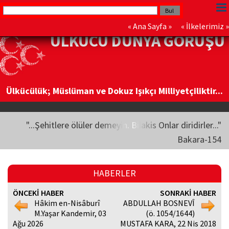
«
Ana Sayfa
» «
İlkelerimiz
»
ÜLKÜCÜ DÜNYA GÖRÜŞÜ
Ülkücülük; Müslüman ve Dokuz Işıkçı Milliyetçiliktir...
"...Şehitlere ölüler demeyin. Bilakis Onlar diridirler..."
Bakara-154
HABERLER
ÖNCEKİ HABER
SONRAKİ HABER
Hâkim en-Nisâburî
ABDULLAH BOSNEVÎ
M.Yaşar Kandemir, 03
(ö. 1054/1644)
Ağu 2026
MUSTAFA KARA, 22 Nis 2018