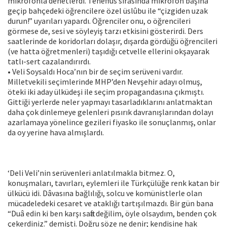
mikrofonla denetlerdi. Teneffüs sırasında mikrofon başına
geçip bahçedeki öğrencilere özel üslûbu ile “çizgiden uzak
durun!” uyarıları yapardı. Öğrenciler onu, o öğrencileri
görmese de, sesi ve söyleyiş tarzı etkisini gösterirdi. Ders
saatlerinde de koridorları dolaşır, dışarda gördüğü öğrencileri
(ve hatta öğretmenleri) taşıdığı cetvelle ellerini okşayarak
tatlı-sert cazalandırırdı.
• Veli Soysaldı Hoca’nın bir de seçim serüveni vardır.
Milletvekili seçimlerinde MHP’den Nevşehir adayı olmuş,
öteki iki aday ülküdeşi ile seçim propagandasına çıkmıştı.
Gittiği yerlerde neler yapmayı tasarladıklarını anlatmaktan
daha çok dinlemeye gelenleri pısırık davranışlarından dolayı
azarlamaya yönelince gezileri fiyasko ile sonuçlanmış, onlar
da oy yerine hava almışlardı.
‘Deli Veli’nin serüvenleri anlatılmakla bitmez. O,
konuşmaları, tavırları, eylemleri ile Türkçülüğe renk katan bir
ülkücü idi. Dâvasına bağlılığı, solcu ve komünistlerle olan
mücadeledeki cesaret ve ataklığı tartışılmazdı. Bir gün bana
“Duâ edin ki ben karşı safta değilim, öyle olsaydım, benden çok
çekerdiniz.” demişti. Doğru söze ne denir; kendisine hak