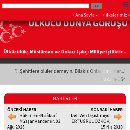
«
Ana Sayfa
» «
İlkelerimiz
»
ÜLKÜCÜ DÜNYA GÖRÜŞÜ
Ülkücülük; Müslüman ve Dokuz Işıkçı Milliyetçiliktir...
"...Şehitlere ölüler demeyin. Bilakis Onlar diridirler..."
Bakara-154
HABERLER
ÖNCEKİ HABER
SONRAKİ HABER
Hâkim en-Nisâburî
Deli Veli faşist miydi
M.Yaşar Kandemir, 03
ERTUĞRUL ÖZKÖK,
Ağu 2026
15 Nis 2018