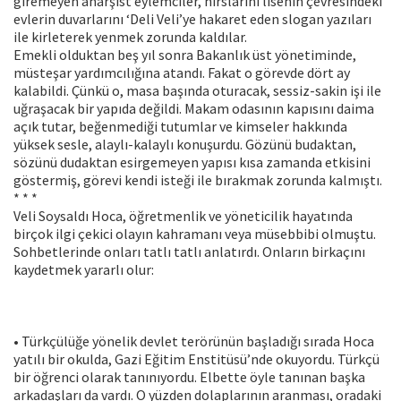
giremeyen anarşist eylemciler, hırslarını lisenin çevresindeki
evlerin duvarlarını ‘Deli Veli’ye hakaret eden slogan yazıları
ile kirleterek yenmek zorunda kaldılar.
Emekli olduktan beş yıl sonra Bakanlık üst yönetiminde,
müsteşar yardımcılığına atandı. Fakat o görevde dört ay
kalabildi. Çünkü o, masa başında oturacak, sessiz-sakin işi ile
uğraşacak bir yapıda değildi. Makam odasının kapısını daima
açık tutar, beğenmediği tutumlar ve kimseler hakkında
yüksek sesle, alaylı-kalaylı konuşurdu. Gözünü budaktan,
sözünü dudaktan esirgemeyen yapısı kısa zamanda etkisini
göstermiş, görevi kendi isteği ile bırakmak zorunda kalmıştı.
* * *
Veli Soysaldı Hoca, öğretmenlik ve yöneticilik hayatında
birçok ilgi çekici olayın kahramanı veya müsebbibi olmuştu.
Sohbetlerinde onları tatlı tatlı anlatırdı. Onların birkaçını
kaydetmek yararlı olur:
• Türkçülüğe yönelik devlet terörünün başladığı sırada Hoca
yatılı bir okulda, Gazi Eğitim Enstitüsü’nde okuyordu. Türkçü
bir öğrenci olarak tanınıyordu. Elbette öyle tanınan başka
arkadaşları da vardı. O yüzden dolaplarının aranması, oradaki