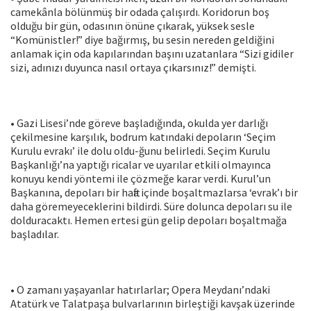
camekânla bölünmüş bir odada çalışırdı. Koridorun boş
olduğu bir gün, odasının önüne çıkarak, yüksek sesle
“Komünistler!” diye bağırmış, bu sesin nereden geldiğini
anlamak için oda kapılarından başını uzatanlara “Sizi gidiler
sizi, adınızı duyunca nasıl ortaya çıkarsınız!” demişti.
• Gazi Lisesi’nde göreve başladığında, okulda yer darlığı
çekilmesine karşılık, bodrum katındaki depoların ‘Seçim
Kurulu evrakı’ ile dolu oldu-ğunu belirledi. Seçim Kurulu
Başkanlığı’na yaptığı ricalar ve uyarılar etkili olmayınca
konuyu kendi yöntemi ile çözmeğe karar verdi. Kurul’un
Başkanına, depoları bir hafta içinde boşaltmazlarsa ‘evrak’ı bir
daha göremeyeceklerini bildirdi. Süre dolunca depoları su ile
dolduracaktı. Hemen ertesi gün gelip depoları boşaltmağa
başladılar.
• O zamanı yaşayanlar hatırlarlar; Opera Meydanı’ndaki
Atatürk ve Talatpaşa bulvarlarının birleştiği kavşak üzerinde