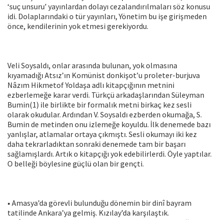
‘suç unsuru’ yayınlardan dolayı cezalandırılmaları söz konusu
idi. Dolaplarındaki o tür yayınları, Yönetim bu işe girişmeden
önce, kendilerinin yok etmesi gerekiyordu.
Veli Soysaldı, onlar arasında bulunan, yok olmasına
kıyamadığı Atsız’ın Komünist donkişot’u proleter-burjuva
Nâzım Hikmetof Yoldaşa adlı kitapçığının metnini
ezberlemeğe karar verdi. Türkçü arkadaşlarından Süleyman
Bumin(1) ile birlikte bir formalık metni birkaç kez sesli
olarak okudular. Ardından V. Soysaldı ezberden okumağa, S.
Bumin de metinden onu izlemeğe koyuldu. İlk denemede bazı
yanlışlar, atlamalar ortaya çıkmıştı. Sesli okumayı iki kez
daha tekrarladıktan sonraki denemede tam bir başarı
sağlamışlardı. Artık o kitapçığı yok edebilirlerdi. Öyle yaptılar.
O belleği böylesine güçlü olan bir gençti.
• Amasya’da görevli bulunduğu dönemin bir dinî bayram
tatilinde Ankara’ya gelmiş. Kızılay’da karşılaştık.