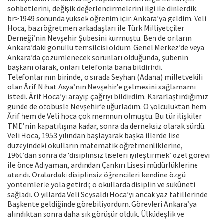
sohbetlerini, değişik değerlendirmelerini ilgi ile dinlerdik.
br>1949 sonunda yüksek öğrenim için Ankara’ya geldim. Veli
Hoca, bazı öğretmen arkadaşları ile Türk Milliyetçiler
Derneği’nin Nevşehir Şubesini kurmuştu. Ben de onların
Ankara’daki gönüllü temsilcisi oldum. Genel Merkez’de veya
Ankara’da çözümlenecek sorunları olduğunda, şubenin
başkanı olarak, onları telefonla bana bildirirdi.
Telefonlarının birinde, o sırada Seyhan (Adana) milletvekili
olan Ârif Nihat Asya’nın Nevşehir’e gelmesini sağlamamı
istedi. Ârif Hoca’yı arayıp çağrıyı bildirdim. Kararlaştırdığımız
günde de otobüsle Nevşehir’e uğurladım. O yolculuktan hem
Ârif hem de Veli hoca çok memnun olmuştu. Bu tür ilişkiler
TMD’nin kapatılışına kadar, sonra da derneksiz olarak sürdü.
Veli Hoca, 1953 yılından başlayarak başka illerde lise
düzeyindeki okulların matematik öğretmenliklerine,
1960’dan sonra da ‘disiplinsiz liseleri iyileştirmek’ özel görevi
ile önce Adıyaman, ardından Çankırı Lisesi müdürlüklerine
atandı. Oralardaki disiplinsiz öğrencileri kendine özgü
yöntemlerle yola getirdi; o okullarda disiplin ve sükûneti
sağladı. O yıllarda Veli Soysaldı Hoca’yı ancak yaz tatillerinde
Başkente geldiğinde görebiliyordum. Görevleri Ankara’ya
alındıktan sonra daha sık görüşür olduk. Ülküdeşlik ve