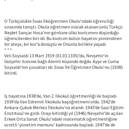
O Türkçülükle Sıvas İlköğretmen Okulu’ndaki öğrenciliği
sırasında tanıştı. Okula öğretmen olarak atanan ünlü Türkçü
Nejdet Sançar Hoca’nın gönlüne ülkü kıvılcımını düşürdüğü
öğrencilerden biri idi. Bu kıvılcım bütün hayatını yönlendiren
bir ateşe, bir kor’a dönüştü ve Onunla birlikte yaşadı.
* * *
Veli Soysaldı 13 Mart 1919 (01.03.1335)’da, Nevşehir’in
Gülşehir ilcesine bağlı Alemli köyünde doğdu. Ayşe ve Cuma
Soysaldı’nın çocukları idi. Sivas İlk Öğretmen Okulu’nu (1938)
bitirdi.
İş hayatına 1938’de, Van 2. İlkokul öğretmenliği ile başladı.
1939’da Van Edremit İlkokulu başöğretmeni oldu. 1942’de
Ankara-Çubuk Merkez İlkokulu’na atandı. 1943’de Gazi Eğitim
Enstitüsü’ne girdi. Orayı bitirdiği yıl (1946) Nevşehir’de açılan
Erkek Orta Sanat Okulu’ndaki matematik öğretmenliğine
ücretli ‘yönetim memuru’ kadrosunda başladı. 1947’de de