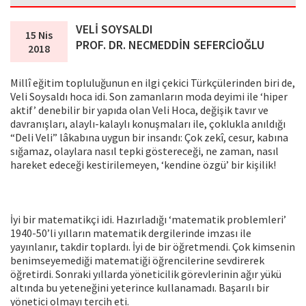
VELİ SOYSALDI
15 Nis
PROF. DR. NECMEDDİN SEFERCİOĞLU
2018
Millî eğitim topluluğunun en ilgi çekici Türkçülerinden biri de,
Veli Soysaldı hoca idi. Son zamanların moda deyimi ile ‘hiper
aktif’ denebilir bir yapıda olan Veli Hoca, değişik tavır ve
davranışları, alaylı-kalaylı konuşmaları ile, çoklukla anıldığı
“Deli Veli” lâkabına uygun bir insandı: Çok zekî, cesur, kabına
sığamaz, olaylara nasıl tepki göstereceği, ne zaman, nasıl
hareket edeceği kestirilemeyen, ‘kendine özgü’ bir kişilik!
İyi bir matematikçi idi. Hazırladığı ‘matematik problemleri’
1940-50’li yılların matematik dergilerinde imzası ile
yayınlanır, takdir toplardı. İyi de bir öğretmendi. Çok kimsenin
benimseyemediği matematiği öğrencilerine sevdirerek
öğretirdi. Sonraki yıllarda yöneticilik görevlerinin ağır yükü
altında bu yeteneğini yeterince kullanamadı. Başarılı bir
yönetici olmayı tercih eti.