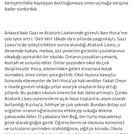
hemşehrilikle kaynaşan dostluğumuzu onun uçmağa varışına
kadar sürdürdük.
Ankara’daki Gazi ve Atatürk Liselerinde görevli iken Hoca’nın
ünü iyice arttı. ‘Deli Veli’ lâkabı da o yıllarda yaygınlaştı. Gazi
Lisesi’ni de iyileştirdikten sonra atandığı Atatürk Lisesi, o
dönemde bakan, mebus, üst yönetim görevlisi çocuklarının
okuduğu ayrıcalıklı bir okuldu. Onların çocukları şımarık,
küstah ve sorunlu idiler. Onlar yüzünden okul da çok
disiplinsizdi. Hoca, ailelerinden gelen itirazlara kulak
asmadan, önce onları yola getirdi. Okul huzura kavuştu.
Sonunda ebeveynler de Veli Hoca’ya hak verdiler. Fakat Onun
o lisede görevli olduğu yıllar anarşik olayların boy attığı
yıllardı. Bu yüzden okulun önemi bir kat daha artmıştı. Çünkü
Atatürk Lisesi eylemcilerin açık hava toplantısı alanı olarak
kullandığı Kızılay’a, Sıhhiye’ye çok yakındı. Bundan dolayı sol
örgütler oranın öğrencilerini etkileyip sokağa dökme
çabasında idiler. O çabalara Veli Beğ, her türlü mücadeleyi
göze alarak göğüs gerdi. Öğrencilerini ve okulunu komünist
ve solcuların şerrinden olabildiğince, yiğitçe korudu. Okula