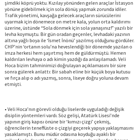
şimdiki köprü yoktu. Kızılay yönünden gelen araçlar İstasyon
yönüne gidebilmek için sola dönüş yapmak zorunda idiler.
Trafik yönetimi, kavşağa gelecek araçların sürücülerini
uyarmak için dönemece on metre kala, yolun orta kaldırımı
üzerine, üstünde “Sola dönmek için sola yanaşınız!” yazılı bir
levha koymuştu. Bir gün oradan geçenler, levhadaki yazının
altına yağlı boya ile ‘İsmet İnönü’ yazılmış olduğunu gördüler.
CHP’nin ‘ortanın solu’na heveslendiği bir dönemde yazılan o
imza herkesi hem şaşırtmış hem de güldürmüştü. Hemen
kaldırılan levhaya o adı kimin yazdığı da anlaşılamadı. Veli
Hoca bizim tahminimizi doğrulayan açıklamasını bir süre
sonra gülerek anlattı: Bir sabah eline bir küçük boya kutusu
ve fırça alıp o adı yazmış, sonra, liseye doğru yoluna devam
etmişti.
• Veli Hoca’nın görevli olduğu liselerde uyguladığı değişik
disiplin yöntemleri vardı. Söz gelişi, Atatürk Lisesi’nde
yapının giriş kapısı önüne bir ‘kımızı çizgi’ çekmiş,
öğrencilerin teneffüste o çizgiyi geçerek yapıya yaklaşmasını
yasaklamıştı. Bunu müdür odasına koyduğu ayaklı bir