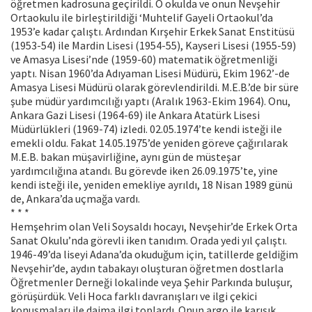
öğretmen kadrosuna geçirildi. O okulda ve onun Nevşehir
Ortaokulu ile birleştirildiği ‘Muhtelif Gayeli Ortaokul’da
1953’e kadar çalıştı. Ardından Kırşehir Erkek Sanat Enstitüsü
(1953-54) ile Mardin Lisesi (1954-55), Kayseri Lisesi (1955-59)
ve Amasya Lisesi’nde (1959-60) matematik öğretmenliği
yaptı. Nisan 1960’da Adıyaman Lisesi Müdürü, Ekim 1962’-de
Amasya Lisesi Müdürü olarak görevlendirildi. M.E.B.’de bir süre
şube müdür yardımcılığı yaptı (Aralık 1963-Ekim 1964). Onu,
Ankara Gazi Lisesi (1964-69) ile Ankara Atatürk Lisesi
Müdürlükleri (1969-74) izledi. 02.05.1974’te kendi isteği ile
emekli oldu. Fakat 14.05.1975’de yeniden göreve çağırılarak
M.E.B. bakan müşavirliğine, aynı gün de müsteşar
yardımcılığına atandı. Bu görevde iken 26.09.1975’te, yine
kendi isteği ile, yeniden emekliye ayrıldı, 18 Nisan 1989 günü
de, Ankara’da uçmağa vardı.
* * *
Hemşehrim olan Veli Soysaldı hocayı, Nevşehir’de Erkek Orta
Sanat Okulu’nda görevli iken tanıdım. Orada yedi yıl çalıştı.
1946-49’da liseyi Adana’da okuduğum için, tatillerde geldiğim
Nevşehir’de, aydın tabakayı oluşturan öğretmen dostlarla
Öğretmenler Derneği lokalinde veya Şehir Parkında buluşur,
görüşürdük. Veli Hoca farklı davranışları ve ilgi çekici
konuşmaları ile daima ilgi toplardı. Onun argo ile karışık