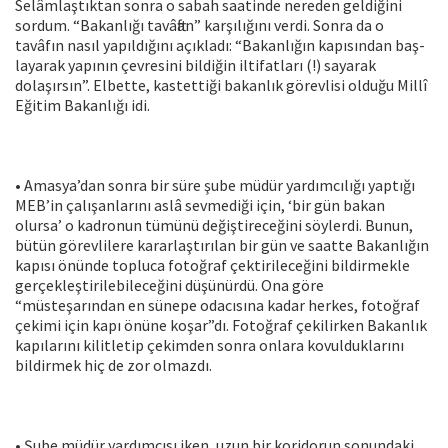
Selâmlaştıktan sonra o sabah saatinde nereden geldiğini
sordum. “Bakanlığı tavâftan” karşılığını verdi. Sonra da o
tavâfın nasıl yapıldığını açıkladı: “Bakanlığın kapısından baş-
layarak yapının çevresini bildiğin iltifatları (!) sayarak
dolaşırsın”. Elbette, kastettiği bakanlık görevlisi olduğu Millî
Eğitim Bakanlığı idi.
• Amasya’dan sonra bir süre şube müdür yardımcılığı yaptığı
MEB’in çalışanlarını aslâ sevmediği için, ‘bir gün bakan
olursa’ o kadronun tümünü değiştireceğini söylerdi. Bunun,
bütün görevlilere kararlaştırılan bir gün ve saatte Bakanlığın
kapısı önünde topluca fotoğraf çektirileceğini bildirmekle
gerçekleştirilebileceğini düşünürdü. Ona göre
“müsteşarından en sünepe odacısına kadar herkes, fotoğraf
çekimi için kapı önüne koşar”dı. Fotoğraf çekilirken Bakanlık
kapılarını kilitletip çekimden sonra onlara kovulduklarını
bildirmek hiç de zor olmazdı.
• Şube müdür yardımcısı iken, uzun bir koridorun sonundaki