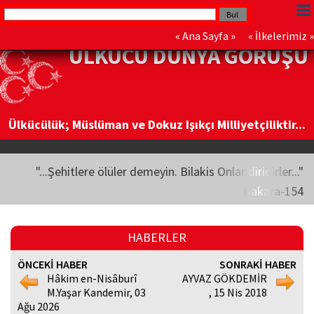
«
Ana Sayfa
» «
İlkelerimiz
»
ÜLKÜCÜ DÜNYA GÖRÜŞÜ
Ülkücülük; Müslüman ve Dokuz Işıkçı Milliyetçiliktir...
"...Şehitlere ölüler demeyin. Bilakis Onlar diridirler..."
Bakara-154
HABERLER
ÖNCEKİ HABER
SONRAKİ HABER
Hâkim en-Nisâburî
AYVAZ GÖKDEMİR
M.Yaşar Kandemir, 03
, 15 Nis 2018
Ağu 2026