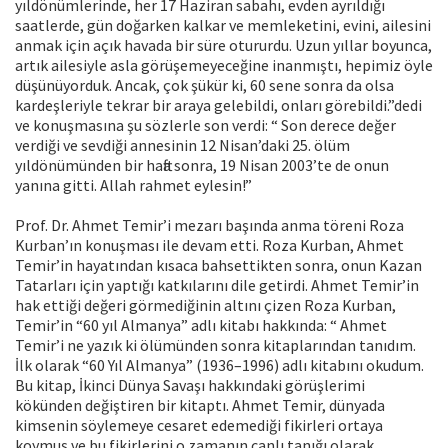
yıldönümlerinde, her 17 Haziran sabahı, evden ayrıldığı
saatlerde, gün doğarken kalkar ve memleketini, evini, ailesini
anmak için açık havada bir süre otururdu. Uzun yıllar boyunca,
artık ailesiyle asla görüşemeyeceğine inanmıştı, hepimiz öyle
düşünüyorduk. Ancak, çok şükür ki, 60 sene sonra da olsa
kardeşleriyle tekrar bir araya gelebildi, onları görebildi.”dedi
ve konuşmasına şu sözlerle son verdi: “ Son derece değer
verdiği ve sevdiği annesinin 12 Nisan’daki 25. ölüm
yıldönümünden bir hafta sonra, 19 Nisan 2003’te de onun
yanına gitti. Allah rahmet eylesin!”
Prof. Dr. Ahmet Temir’i mezarı başında anma töreni Roza
Kurban’ın konuşması ile devam etti. Roza Kurban, Ahmet
Temir’in hayatından kısaca bahsettikten sonra, onun Kazan
Tatarları için yaptığı katkılarını dile getirdi. Ahmet Temir’in
hak ettiği değeri görmediğinin altını çizen Roza Kurban,
Temir’in “60 yıl Almanya” adlı kitabı hakkında: “ Ahmet
Temir’i ne yazık ki ölümünden sonra kitaplarından tanıdım.
İlk olarak “60 Yıl Almanya” (1936–1996) adlı kitabını okudum.
Bu kitap, İkinci Dünya Savaşı hakkındaki görüşlerimi
kökünden değiştiren bir kitaptı. Ahmet Temir, dünyada
kimsenin söylemeye cesaret edemediği fikirleri ortaya
koymuş ve bu fikirlerini o zamanın canlı tanığı olarak