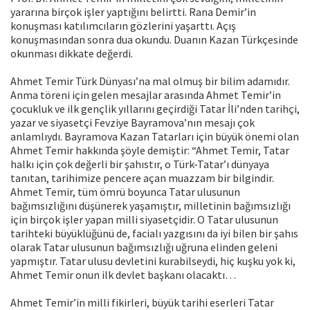
yararına birçok işler yaptığını belirtti. Rana Demir’in
konuşması katılımcıların gözlerini yaşarttı. Açış
konuşmasından sonra dua okundu. Duanın Kazan Türkçesinde
okunması dikkate değerdi.
Ahmet Temir Türk Dünyası’na mal olmuş bir bilim adamıdır.
Anma töreni için gelen mesajlar arasında Ahmet Temir’in
çocukluk ve ilk gençlik yıllarını geçirdiği Tatar İli’nden tarihçi,
yazar ve siyasetçi Fevziye Bayramova’nın mesajı çok
anlamlıydı. Bayramova Kazan Tatarları için büyük önemi olan
Ahmet Temir hakkında şöyle demiştir: “Ahmet Temir, Tatar
halkı için çok değerli bir şahıstır, o Türk-Tatar’ı dünyaya
tanıtan, tarihimize pencere açan muazzam bir bilgindir.
Ahmet Temir, tüm ömrü boyunca Tatar ulusunun
bağımsızlığını düşünerek yaşamıştır, milletinin bağımsızlığı
için birçok işler yapan milli siyasetçidir. O Tatar ulusunun
tarihteki büyüklüğünü de, facialı yazgısını da iyi bilen bir şahıs
olarak Tatar ulusunun bağımsızlığı uğruna elinden geleni
yapmıştır. Tatar ulusu devletini kurabilseydi, hiç kuşku yok ki,
Ahmet Temir onun ilk devlet başkanı olacaktı…
Ahmet Temir’in milli fikirleri, büyük tarihi eserleri Tatar