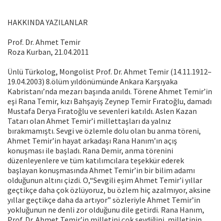
HAKKINDA YAZILANLAR
Prof. Dr. Ahmet Temir
Roza Kurban, 21.04.2011
Ünlü Türkolog, Mongolist Prof. Dr. Ahmet Temir (14.11.1912–
19.04.2003) 8.ölüm yıldönümünde Ankara Karşıyaka
Kabristanı’nda mezarı başında anıldı. Törene Ahmet Temir’in
eşi Rana Temir, kızı Bahşayiş Zeynep Temir Fıratoğlu, damadı
Mustafa Derya Fıratoğlu ve sevenleri katıldı. Aslen Kazan
Tatarı olan Ahmet Temir’i millettaşları da yalnız
bırakmamıştı. Sevgi ve özlemle dolu olan bu anma töreni,
Ahmet Temir’in hayat arkadaşı Rana Hanım’ın açış
konuşması ile başladı. Rana Demir, anma törenini
düzenleyenlere ve tüm katılımcılara teşekkür ederek
başlayan konuşmasında Ahmet Temir’in bir bilim adamı
olduğunun altını çizdi. O,“Sevgili eşim Ahmet Temir’i yıllar
geçtikçe daha çok özlüyoruz, bu özlem hiç azalmıyor, aksine
yıllar geçtikçe daha da artıyor” sözleriyle Ahmet Temir’in
yokluğunun ne denli zor olduğunu dile getirdi. Rana Hanım,
Prof. Dr. Ahmet Temir’in milletini çok sevdiğini, milletinin