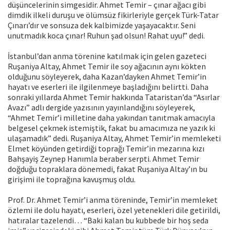
düşüncelerinin simgesidir. Ahmet Temir – çınar ağacı gibi
dimdik ilkeli duruşu ve ölümsüz fikirleriyle gerçek Türk-Tatar
Çınarı’dır ve sonsuza dek kalbimizde yaşayacaktır. Seni
unutmadık koca çınar! Ruhun şad olsun! Rahat uyu!” dedi.
İstanbul’dan anma törenine katılmak için gelen gazeteci
Ruşaniya Altay, Ahmet Temir ile soy ağacının aynı kökten
olduğunu söyleyerek, daha Kazan’dayken Ahmet Temir’in
hayatı ve eserleri ile ilgilenmeye başladığını belirtti. Daha
sonraki yıllarda Ahmet Temir hakkında Tataristan’da “Asırlar
Avazı” adlı dergide yazısının yayınlandığını söyleyerek,
“Ahmet Temir’i milletine daha yakından tanıtmak amacıyla
belgesel çekmek istemiştik, fakat bu amacımıza ne yazık ki
ulaşamadık” dedi. Ruşaniya Altay, Ahmet Temir’in memleketi
Elmet köyünden getirdiği toprağı Temir’in mezarına kızı
Bahşayiş Zeynep Hanımla beraber serpti. Ahmet Temir
doğduğu topraklara dönemedi, fakat Ruşaniya Altay’ın bu
girişimi ile toprağına kavuşmuş oldu.
Prof. Dr. Ahmet Temir’i anma töreninde, Temir’in memleket
özlemi ile dolu hayatı, eserleri, özel yetenekleri dile getirildi,
hatıralar tazelendi… “Baki kalan bu kubbede bir hoş seda