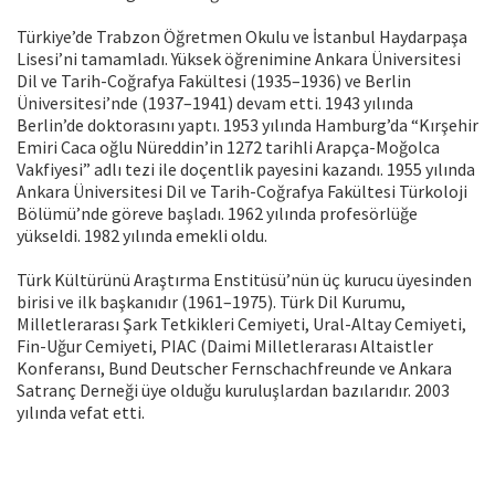
Türkiye’de Trabzon Öğretmen Okulu ve İstanbul Haydarpaşa
Lisesi’ni tamamladı. Yüksek öğrenimine Ankara Üniversitesi
Dil ve Tarih-Coğrafya Fakültesi (1935–1936) ve Berlin
Üniversitesi’nde (1937–1941) devam etti. 1943 yılında
Berlin’de doktorasını yaptı. 1953 yılında Hamburg’da “Kırşehir
Emiri Caca oğlu Nüreddin’in 1272 tarihli Arapça-Moğolca
Vakfiyesi” adlı tezi ile doçentlik payesini kazandı. 1955 yılında
Ankara Üniversitesi Dil ve Tarih-Coğrafya Fakültesi Türkoloji
Bölümü’nde göreve başladı. 1962 yılında profesörlüğe
yükseldi. 1982 yılında emekli oldu.
Türk Kültürünü Araştırma Enstitüsü’nün üç kurucu üyesinden
birisi ve ilk başkanıdır (1961–1975). Türk Dil Kurumu,
Milletlerarası Şark Tetkikleri Cemiyeti, Ural-Altay Cemiyeti,
Fin-Uğur Cemiyeti, PIAC (Daimi Milletlerarası Altaistler
Konferansı, Bund Deutscher Fernschachfreunde ve Ankara
Satranç Derneği üye olduğu kuruluşlardan bazılarıdır. 2003
yılında vefat etti.