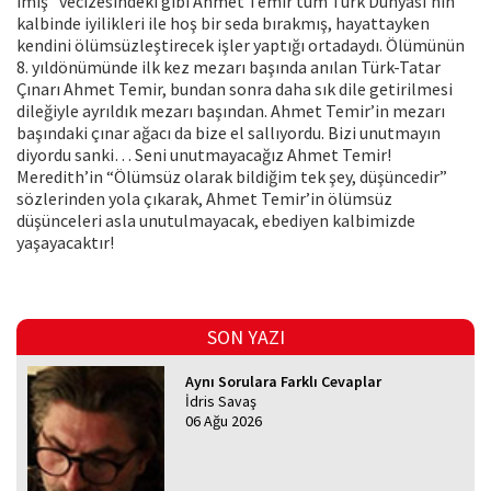
imiş” vecizesindeki gibi Ahmet Temir tüm Türk Dünyası’nın
kalbinde iyilikleri ile hoş bir seda bırakmış, hayattayken
kendini ölümsüzleştirecek işler yaptığı ortadaydı. Ölümünün
8. yıldönümünde ilk kez mezarı başında anılan Türk-Tatar
Çınarı Ahmet Temir, bundan sonra daha sık dile getirilmesi
dileğiyle ayrıldık mezarı başından. Ahmet Temir’in mezarı
başındaki çınar ağacı da bize el sallıyordu. Bizi unutmayın
diyordu sanki… Seni unutmayacağız Ahmet Temir!
Meredith’in “Ölümsüz olarak bildiğim tek şey, düşüncedir”
sözlerinden yola çıkarak, Ahmet Temir’in ölümsüz
düşünceleri asla unutulmayacak, ebediyen kalbimizde
yaşayacaktır!
SON YAZI
Aynı Sorulara Farklı Cevaplar
İdris Savaş
06 Ağu 2026