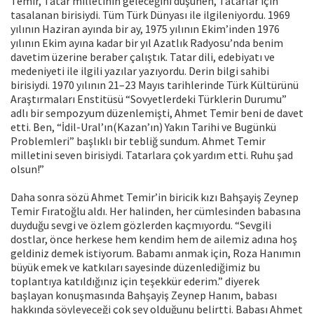
Temir, Tatar milletinin geleceğini düşünen, Tatarlar için
tasalanan birisiydi. Tüm Türk Dünyası ile ilgileniyordu. 1969
yılının Haziran ayında bir ay, 1975 yılının Ekim’inden 1976
yılının Ekim ayına kadar bir yıl Azatlık Radyosu’nda benim
davetim üzerine beraber çalıştık. Tatar dili, edebiyatı ve
medeniyeti ile ilgili yazılar yazıyordu. Derin bilgi sahibi
birisiydi. 1970 yılının 21–23 Mayıs tarihlerinde Türk Kültürünü
Araştırmaları Enstitüsü “Sovyetlerdeki Türklerin Durumu”
adlı bir sempozyum düzenlemişti, Ahmet Temir beni de davet
etti. Ben, “İdil-Ural’ın(Kazan’ın) Yakın Tarihi ve Bugünkü
Problemleri” başlıklı bir tebliğ sundum. Ahmet Temir
milletini seven birisiydi. Tatarlara çok yardım etti. Ruhu şad
olsun!”
Daha sonra sözü Ahmet Temir’in biricik kızı Bahşayiş Zeynep
Temir Fıratoğlu aldı. Her halinden, her cümlesinden babasına
duyduğu sevgi ve özlem gözlerden kaçmıyordu. “Sevgili
dostlar, önce herkese hem kendim hem de ailemiz adına hoş
geldiniz demek istiyorum. Babamı anmak için, Roza Hanımın
büyük emek ve katkıları sayesinde düzenlediğimiz bu
toplantıya katıldığınız için teşekkür ederim.” diyerek
başlayan konuşmasında Bahşayiş Zeynep Hanım, babası
hakkında söyleyeceği çok şey olduğunu belirtti. Babası Ahmet