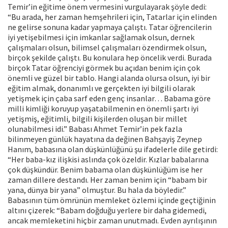
Temir’in eğitime önem vermesini vurgulayarak şöyle dedi:
“Bu arada, her zaman hemşehrileri için, Tatarlar için elinden
ne gelirse sonuna kadar yapmaya çalıştı. Tatar öğrencilerin
iyi yetişebilmesi için imkanlar sağlamak olsun, dernek
çalışmaları olsun, bilimsel çalışmaları özendirmek olsun,
birçok şekilde çalıştı. Bu konulara hep öncelik verdi. Burada
birçok Tatar öğrenciyi görmek bu açıdan benim için çok
önemli ve güzel bir tablo. Hangi alanda olursa olsun, iyi bir
eğitim almak, donanımlı ve gerçekten iyi bilgili olarak
yetişmek için çaba sarf eden genç insanlar… Babama göre
milli kimliği koruyup yaşatabilmenin en önemli şartı iyi
yetişmiş, eğitimli, bilgili kişilerden oluşan bir millet
olunabilmesi idi.” Babası Ahmet Temir’in pek fazla
bilinmeyen günlük hayatına da değinen Bahşayiş Zeynep
Hanım, babasına olan düşkünlüğünü şu ifadelerle dile getirdi:
“Her baba-kız ilişkisi aslında çok özeldir. Kızlar babalarına
çok düşkündür. Benim babama olan düşkünlüğüm ise her
zaman dillere destandı. Her zaman benim için “babam bir
yana, dünya bir yana” olmuştur. Bu hala da böyledir.”
Babasının tüm ömrünün memleket özlemi içinde geçtiğinin
altını çizerek: “Babam doğduğu yerlere bir daha gidemedi,
ancak memleketini hiçbir zaman unutmadı. Evden ayrılışının