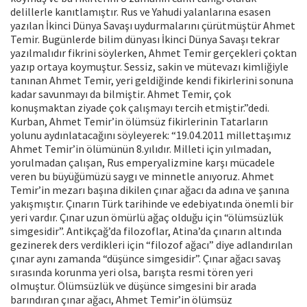
delillerle kanıtlamıştır. Rus ve Yahudi yalanlarına esasen
yazılan İkinci Dünya Savaşı uydurmalarını çürütmüştür Ahmet
Temir. Bugünlerde bilim dünyası İkinci Dünya Savaşı tekrar
yazılmalıdır fikrini söylerken, Ahmet Temir gerçekleri çoktan
yazıp ortaya koymuştur. Sessiz, sakin ve mütevazı kimliğiyle
tanınan Ahmet Temir, yeri geldiğinde kendi fikirlerini sonuna
kadar savunmayı da bilmiştir. Ahmet Temir, çok
konuşmaktan ziyade çok çalışmayı tercih etmiştir.”dedi.
Kurban, Ahmet Temir’in ölümsüz fikirlerinin Tatarların
yolunu aydınlatacağını söyleyerek: “19.04.2011 millettaşımız
Ahmet Temir’in ölümünün 8.yılıdır. Milleti için yılmadan,
yorulmadan çalışan, Rus emperyalizmine karşı mücadele
veren bu büyüğümüzü saygı ve minnetle anıyoruz. Ahmet
Temir’in mezarı başına dikilen çınar ağacı da adına ve şanına
yakışmıştır. Çınarın Türk tarihinde ve edebiyatında önemli bir
yeri vardır. Çınar uzun ömürlü ağaç olduğu için “ölümsüzlük
simgesidir”. Antikçağ’da filozoflar, Atina’da çınarın altında
gezinerek ders verdikleri için “filozof ağacı” diye adlandırılan
çınar aynı zamanda “düşünce simgesidir”. Çınar ağacı savaş
sırasında korunma yeri olsa, barışta resmi tören yeri
olmuştur. Ölümsüzlük ve düşünce simgesini bir arada
barındıran çınar ağacı, Ahmet Temir’in ölümsüz