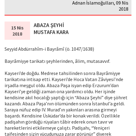
Adnan İslamoğulları, 09 Nis
2018
ABAZA ŞEYHİ
15 Nis
MUSTAFA KARA
2018
Seyyid Abdürrahîm-i Bayrâmî (ö. 1047/1638)
Bayrâmiyye tarikatı şeyhlerinden, âlim, mutasavvıf.
Kayseri’de doğdu. Medrese tahsilinden sonra Bayrâmiyye
tarikatına intisap etti. Kayseri’de Hoca Vatan Zâviyesi’nde
irşadla meşgul oldu. Abaza Paşa isyan edip Erzurum’dan
Kayseri’ye geldiği zaman ona yardımcı oldu. Her işinde
kendisine akıl hocalığı yaptığı için “Abaza Şeyhi” diye şöhret
kazandı. Abaza Paşa’nın ölümünden sonra İstanbul’a geldi.
Saraya nüfuz edip IV. Murad’ın yakınları arasına girmeyi
başardı. Kendisine Üsküdar’da bir konak verildi. Özellikle
padişahın gördüğü rüyaları tâbir ederek onun tavır ve
hareketlerini etkilemeye çalıştı. Padişahı, “Yeniçeri
taifesinden sizin vücudunuza zarar görünür” diyerek