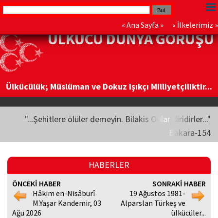
«
Ana Sayfa
» «
İlkelerimiz
»
ÜLKÜCÜ DÜNYA GÖRÜŞÜ
Ülkücülük; Müslüman ve Dokuz Işıkçı Milliyetçiliktir...
"...Şehitlere ölüler demeyin. Bilakis Onlar diridirler..."
Bakara-154
HABERLER
ÖNCEKİ HABER
SONRAKİ HABER
Hâkim en-Nisâburî
19 Ağustos 1981-
M.Yaşar Kandemir, 03
Alparslan Türkeş ve
Ağu 2026
ülkücüler...