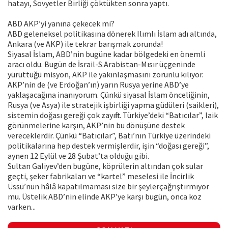
hatayı, Sovyetler Birliği çöktükten sonra yaptı.
ABD AKP’yi yanına çekecek mi?
ABD geleneksel politikasına dönerek Ilımlı İslam adı altında,
Ankara (ve AKP) ile tekrar barışmak zorunda!
Siyasal İslam, ABD’nin bugüne kadar bölgedeki en önemli
aracı oldu. Bugün de İsrail-S.Arabistan-Mısır üçgeninde
yürüttüğü misyon, AKP ile yakınlaşmasını zorunlu kılıyor.
AKP’nin de (ve Erdoğan’ın) yarın Rusya yerine ABD’ye
yaklaşacağına inanıyorum. Çünkü siyasal İslam önceliğinin,
Rusya (ve Asya) ile stratejik işbirliği yapma güdüleri (saikleri),
sistemin doğası gereği çok zayıftır. Türkiye’deki “Batıcılar”, laik
görünmelerine karşın, AKP’nin bu dönüşüne destek
vereceklerdir. Çünkü “Batıcılar”, Batı’nın Türkiye üzerindeki
politikalarına hep destek vermişlerdir, işin “doğası gereği”,
aynen 12 Eylül ve 28 Şubat’ta olduğu gibi.
Sultan Galiyev’den bugüne, köprülerin altından çok sular
geçti, şeker fabrikaları ve “kartel” meselesi ile İncirlik
Üssü’nün hâlâ kapatılmaması size bir şeylerçağrıştırmıyor
mu. Üstelik ABD’nin elinde AKP’ye karşı bugün, onca koz
varken...