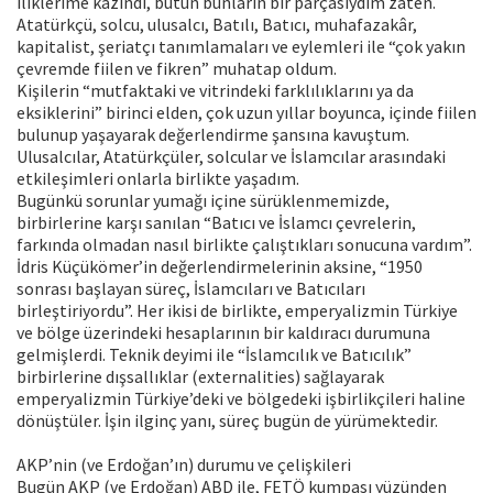
iliklerime kazındı, bütün bunların bir parçasıydım zaten.
Atatürkçü, solcu, ulusalcı, Batılı, Batıcı, muhafazakâr,
kapitalist, şeriatçı tanımlamaları ve eylemleri ile “çok yakın
çevremde fiilen ve fikren” muhatap oldum.
Kişilerin “mutfaktaki ve vitrindeki farklılıklarını ya da
eksiklerini” birinci elden, çok uzun yıllar boyunca, içinde fiilen
bulunup yaşayarak değerlendirme şansına kavuştum.
Ulusalcılar, Atatürkçüler, solcular ve İslamcılar arasındaki
etkileşimleri onlarla birlikte yaşadım.
Bugünkü sorunlar yumağı içine sürüklenmemizde,
birbirlerine karşı sanılan “Batıcı ve İslamcı çevrelerin,
farkında olmadan nasıl birlikte çalıştıkları sonucuna vardım”.
İdris Küçükömer’in değerlendirmelerinin aksine, “1950
sonrası başlayan süreç, İslamcıları ve Batıcıları
birleştiriyordu”. Her ikisi de birlikte, emperyalizmin Türkiye
ve bölge üzerindeki hesaplarının bir kaldıracı durumuna
gelmişlerdi. Teknik deyimi ile “İslamcılık ve Batıcılık”
birbirlerine dışsallıklar (externalities) sağlayarak
emperyalizmin Türkiye’deki ve bölgedeki işbirlikçileri haline
dönüştüler. İşin ilginç yanı, süreç bugün de yürümektedir.
AKP’nin (ve Erdoğan’ın) durumu ve çelişkileri
Bugün AKP (ve Erdoğan) ABD ile, FETÖ kumpası yüzünden