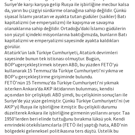
Suriye’de karşı karşıya gelip Rusya ile işbirliğine mecbur kalsa
da, yarın bu çizgiyi sürdürme olanağına sahip değildir. Çünkü
siyasal İslamı yaratan ve ayakta tutan güdüler (saikler) Batı
kapitalizmi (ve emperyalizm) ile kapışma ve savaşma
olanaklarına sahip değildir. Ortadoğu’daki İslamcı güdülerin
son yüzyıl içindeki misyonlarına baktığımızda, bunların Batı
kapitalizmi ve emperyalizmi sayesinde ayakta kaldıkları
görülür.
Atatürk’ün laik Türkiye Cumhuriyeti, Atatürk devrimleri
sayesinde bunun tek istisnası olmuştur. Bugün,
BOP’ugerçekleştirmek isteyen ABD, bu yüzden FETÖ’yü
kullanarak 15 Temmuz’da Türkiye Cumhuriyeti’ni yıkma ve
BOP’u gerçekleştirme girişiminde bulundu.
FETÖ’nün 15 Temmuz’da Türkiye Cumhuriyeti’ni yıkmak
isterken Ankara’da AKP iktidarının bulunması, kendisi
açısından bir çelişkiydi. ABD şimdi, bu çelişkinin sonuçları ile
Suriye’de yüz yüze gelmiştir. Çünkü Türkiye Cumhuriyeti’ni (ve
AKP’yi) Rusya ile işbirliğine itmiştir. Bu çelişkili durumu
düzelterek Ankara ile işbirliğine girmenin yollarını arıyor. Taa
1950’lerden beri elinde tuttuğunu bırakma lüksü yok. Kendi
emrindeki ötekiİslamcılarla (FETÖ ile) yaptığı hata, ABD’nin
bölgedeki geleneksel politikasına ters düştü. Üstelik bu