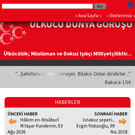
«
Ana Sayfa
» «
İlkelerimiz
»
ÜLKÜCÜ DÜNYA GÖRÜŞÜ
Ülkücülük; Müslüman ve Dokuz Işıkçı Milliyetçiliktir...
"...Şehitlere ölüler demeyin. Bilakis Onlar diridirler..."
Bakara-154
HABERLER
ÖNCEKİ HABER
SONRAKİ HABER
Hâkim en-Nisâburî
Istakoz sepeti...
M.Yaşar Kandemir, 03
Ergin Yıldızoğlu, 09
Ağu 2026
Nis 2018