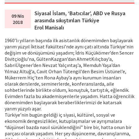
Siyasal İslam, ‘Batıcılar’, ABD ve Rusya
09 Nis
arasında sıkıştırılan Türkiye
2018
Erol Manisalı
1960’lı yılların başında ilk asistanlık dönemimden başlayarak
yarım yüzyıl İktisat Fakültesi’nde aynı çatı altında Türkiye’nin
değişim ve dönüşümünü yaşadım; İdris Küçükömer’den Sencer
Divitçioğlu’na, GültenKazgan’dan AhmetKılıçbay’a,
SabriÜlgener’den Nevzat Yalçıntaş’a, Memduh Yaşa’dan
Yılmaz Altuğ’a, Cavit Orhan Tütengil’den Besim Üstünel’e,
Mükerrem Hiç’ten Rona Aybay’a aynı kurumun insanları
olarak derslerde, seminerlerde, konferanslarda, aile
sohbetlerinde birlikte oldum, konuştuk, tartıştık, eğlendik.
Evimden fazla bu akademisyenlerle yaşadım. Hatta öğrencilik
dönemimden başlayarak beraberliklerimizi de katarsak
yarım yüzyılı aşar.
Türkiye’nin bugün geldiği iç siyasi, kültürel, sosyal ve
ekonomik dengesizlikler, kutuplaşmalar ve ayrışmalara
“düşünsel bazda nasıl sürüklendiğini” bire bir, hatta onun bir
parçası olarak yaşadım. Her şey düşünceme, davranışlarıma,