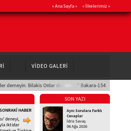
«
Ana Sayfa
» «
İlkelerimiz
»
Rİ
VİDEO GALERİ
üler demeyin. Bilakis Onlar diridirler..." Bakara-154
SON YAZI
SONRAKİ HABER
Aynı Sorulara Farklı
Cevaplar
sı’ deneyi,
İdris Savaş
la iktidar
06 Ağu 2026
tmek ve Türkiye