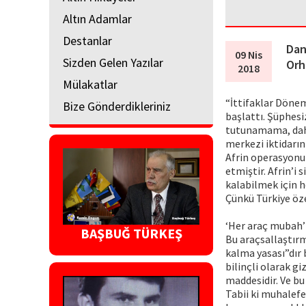
Altın Adamlar
Destanlar
Dan
09 Nis
Sizden Gelen Yazılar
Orh
2018
Mülakatlar
“İttifaklar Dönem
Bize Gönderdikleriniz
başlattı. Şüphesiz
tutunamama, dahas
merkezi iktidarı
Afrin operasyonu
etmiştir. Afrin’i 
kalabilmek için h
Çünkü Türkiye öze
‘Her araç mubah’
BAŞBUĞ TÜRKEŞ
Bu araçsallaştırm
kalma yasası”dır 
bilinçli olarak 
maddesidir. Ve bu
Tabii ki muhalefe