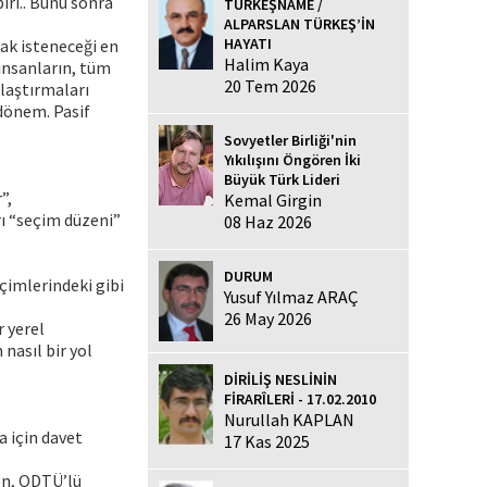
iri.. Bunu sonra
TÜRKEŞNAME /
ALPARSLAN TÜRKEŞ’İN
HAYATI
mak isteneceği en
Halim Kaya
insanların, tüm
20 Tem 2026
nlaştırmaları
dönem. Pasif
Sovyetler Birliği'nin
Yıkılışını Öngören İki
Büyük Türk Lideri
”,
Kemal Girgin
rı “seçim düzeni”
08 Haz 2026
DURUM
çimlerindeki gibi
Yusuf Yılmaz ARAÇ
26 May 2026
r yerel
 nasıl bir yol
DİRİLİŞ NESLİNİN
FİRARÎLERİ - 17.02.2010
Nurullah KAPLAN
a için davet
17 Kas 2025
en, ODTÜ’lü