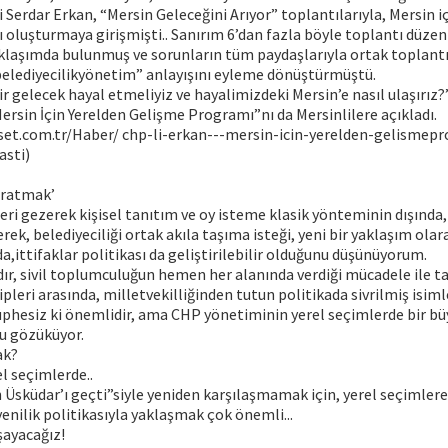
Serdar Erkan, “Mersin Geleceğini Arıyor” toplantılarıyla, Mersin iç
oluşturmaya girişmişti.. Sanırım 6’dan fazla böyle toplantı düzenl
aklaşımda bulunmuş ve sorunların tüm paydaşlarıyla ortak toplantıl
“belediyecilikyönetim” anlayışını eyleme dönüştürmüştü.
bir gelecek hayal etmeliyiz ve hayalimizdeki Mersin’e nasıl ulaşırız?
Mersin İçin Yerelden Gelişme Programı”nı da Mersinlilere açıkladı.
et.com.tr/Haber/ chp-li-erkan---mersin-icin-yerelden-gelismepr
asti)
aratmak’
eri gezerek kişisel tanıtım ve oy isteme klasik yönteminin dışında, 
ek, belediyeciliği ortak akıla taşıma isteği, yeni bir yaklaşım olar
da,ittifaklar politikası da geliştirilebilir olduğunu düşünüyorum.
dır, sivil toplumculuğun hemen her alanında verdiği mücadele ile ta
leri arasında, milletvekilliğinden tutun politikada sivrilmiş isiml
şüphesiz ki önemlidir, ama CHP yönetiminin yerel seçimlerde bir b
u gözüküyor.
ak?
el seçimlerde..
an Üsküdar’ı geçti”siyle yeniden karşılaşmamak için, yerel seçimlere
enilik politikasıyla yaklaşmak çok önemli...
şayacağız!