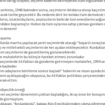
rın varlığı olayıdır, seçimin kaderini belirleyecek olan olgulardan b
 tarihinin, 1946’dakinden sonra, seçimlerin iktidarca alınıp kaçırıl
rak tarihe geçecektir. Bu nedenle dört bir koldan tüm demokrat 
rin, istatistikçilerin, analizcilerin belki de tüm enerjilerini yoğu
mdiden başlamıştır. Halkın da tüm oylarına sahip çıkması gereken 
men dönemi!
k aşama
ullarda martta yapılacak yerel seçimlerde alacağı “başarılı sonuçlar
ve milletvekili seçimlerini de her açıdan etkileyecektir. Kurdukla
asım seçimlerini de garantilemiş görüneceklerdir.
e muhalefetin bu bilinçle hareket etmesi zorunludur.
 seçimlerde ittifakları da gündeme getirmeyen muhalefet, 1994 se
da kaybeder.
im adaylarını belirleme sürece başladı” haberini ve nisan ayında bi
sini açıklayacağını okuyunca, bu ittifaklar politikası çerçevesinden
erak ettim.
ediyecilik örneği
rel seçimler döneminin çoktan başladığını, iki ay önce bir konuşm
’de görmüştüm.
açıklayan, “Arslanköylü”, babası Köy Enstitülerinden çıkma öğretm