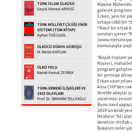
TÜRK İSLAM ÜLKÜSÜ
Makine Mühendisi 
Seyid Ahmed ARVASÎ
gelecek programı 
Erkan, yeni bir y
ortaya ciddi bir 
TÜRK MÝLLİYETÇİLİİĞİ FİKİR
“Nasıl bir ortak 
SİSTEMİ (TÜM KİTAP)
soruları içeren “
Ayhan TUĞCUGİL
(www.mersinsiyas
kamuoyuyla-payl
ÜLKÜCÜ DÜNYA GÖRÜŞÜ
M. Metin KAPLAN
‘Büyük toplam y
Köyleri, mahallel
ÜLKÜ YOLU
program geliştirer
Namık Kemal ZEYBEK
bir şemsiye altın
Erkan uzun yıllar
Ama CHP’den rakip
TÜRK-ERMENİ İLİŞKİLERİ VE
Yerelde adaylar 
1915 OLAYLARI
yaratması zorunl
Prof. Dr. İBRAHİM TELLİOĞLU
Bunu nasıl yapac
2019’un kilidi yer
İktidarın “Atı al
denetim-ittifak-y
Bakalım neler ya