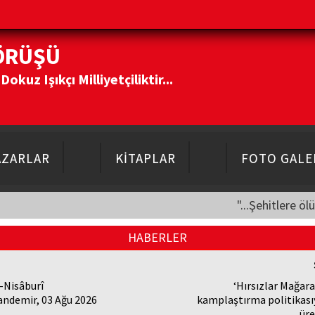
ÖRÜŞÜ
kuz Işıkçı Milliyetçiliktir...
AZARLAR
KİTAPLAR
FOTO GALE
"...Şehitlere öl
HABERLER
-Nisâburî
‘Hırsızlar Mağara
andemir, 03 Ağu 2026
kamplaştırma politikasıy
üre