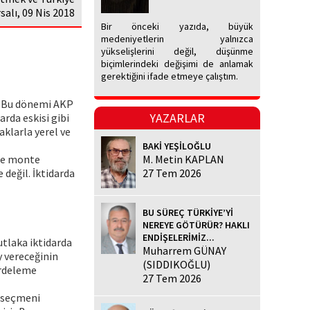
alı, 09 Nis 2018
Bir önceki yazıda, büyük
medeniyetlerin yalnızca
yükselişlerini değil, düşünme
biçimlerindeki değişimi de anlamak
gerektiğini ifade etmeye çalıştım.
r. Bu dönemi AKP
YAZARLAR
arda eskisi gibi
klarla yerel ve
BAKİ YEŞİLOĞLU
ine monte
M. Metin KAPLAN
 değil. İktidarda
27 Tem 2026
BU SÜREÇ TÜRKİYE’Yİ
NEREYE GÖTÜRÜR? HAKLI
ENDİŞELERİMİZ...
utlaka iktidarda
Muharrem GÜNAY
y vereceğinin
(SIDDIKOĞLU)
erdeleme
27 Tem 2026
n seçmeni