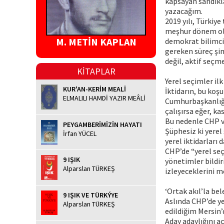
kapsayan sandıkla
yazacağım.
2019 yılı, Türkiye
meşhur dönem ola
M. METİN KAPLAN
demokrat bilimcile
gereken süreç şi
değil, aktif seç
KİTAPLAR
Yerel seçimler il
KUR'AN-KERİM MEALİ
İktidarın, bu koş
ELMALILI HAMDİ YAZIR MEÂLİ
Cumhurbaşkanlığı 
çalışırsa eğer, k
Bu nedenle CHP v
PEYGAMBERİMİZİN HAYATI
Şüphesiz ki yerel
İrfan YÜCEL
yerel iktidarları 
CHP’de “yerel seç
9 IŞIK
yönetimler bildiri
Alparslan TÜRKEŞ
izleyeceklerini m
‘Ortak akıl’la bel
9 IŞIK VE TÜRKÝYE
Aslında CHP’de ye
Alparslan TÜRKEŞ
edildiğim Mersin
Aday adaylığını 