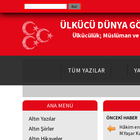
ÜLKÜCÜ DÜNYA G
Ülkücülük; Müslüman ve Do
TÜM YAZILAR
Y
ANA MENÜ
ÖNCEKİ HABER
Altın Yazılar
Hâkim en
Altın Şiirler
M.Yaşar K
Altın Hikayeler