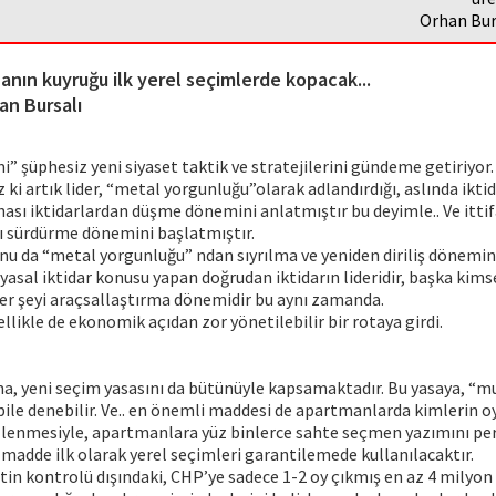
Orhan Burs
anın kuyruğu ilk yerel seçimlerde kopacak...
an Bursalı
i” şüphesiz yeni siyaset taktik ve stratejilerini gündeme getiriyo
 ki artık lider, “metal yorgunluğu”olarak adlandırdığı, aslında iktid
ı iktidarlardan düşme dönemini anlatmıştır bu deyimle.. Ve ittifa
nı sürdürme dönemini başlatmıştır.
nu da “metal yorgunluğu” ndan sıyrılma ve yeniden diriliş dönem
siyasal iktidar konusu yapan doğrudan iktidarın lideridir, başka kimse
er şeyi araçsallaştırma dönemidir bu aynı zamanda.
llikle de ekonomik açıdan zor yönetilebilir bir rotaya girdi.
a, yeni seçim yasasını da bütünüyle kapsamaktadır. Bu yasaya, “m
bile denebilir. Ve.. en önemli maddesi de apartmanlarda kimlerin o
gizlenmesiyle, apartmanlara yüz binlerce sahte seçmen yazımını p
 madde ilk olarak yerel seçimleri garantilemede kullanılacaktır.
tin kontrolü dışındaki, CHP’ye sadece 1-2 oy çıkmış en az 4 milyo