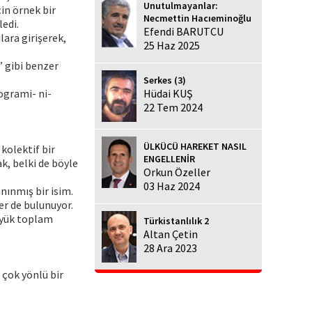
Unutulmayanlar:
in örnek bir
Necmettin Hacıeminoğlu
edi.
Efendi BARUTCU
ara girişerek,
25 Haz 2025
” gibi benzer
Serkes (3)
ogrami- ni-
Hüdai KUŞ
22 Tem 2024
ÜLKÜCÜ HAREKET NASIL
kolektif bir
ENGELLENİR
ak, belki de böyle
Orkun Özeller
03 Haz 2024
nınmış bir isim.
er de bulunuyor.
üyük toplam
Türkistanlılık 2
Altan Çetin
28 Ara 2023
 çok yönlü bir