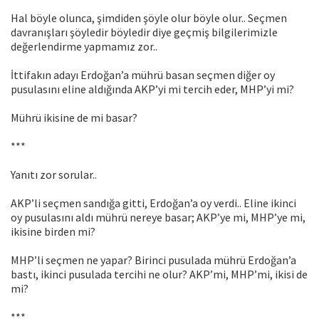
Hal böyle olunca, şimdiden şöyle olur böyle olur.. Seçmen
davranışları şöyledir böyledir diye geçmiş bilgilerimizle
değerlendirme yapmamız zor..
İttifakın adayı Erdoğan’a mührü basan seçmen diğer oy
pusulasını eline aldığında AKP’yi mi tercih eder, MHP’yi mi?
Mührü ikisine de mi basar?
***
Yanıtı zor sorular..
AKP’li seçmen sandığa gitti, Erdoğan’a oy verdi.. Eline ikinci
oy pusulasını aldı mührü nereye basar; AKP’ye mi, MHP’ye mi,
ikisine birden mi?
MHP’li seçmen ne yapar? Birinci pusulada mührü Erdoğan’a
bastı, ikinci pusulada tercihi ne olur? AKP’mi, MHP’mi, ikisi de
mi?
***