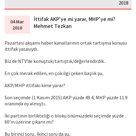
2018
İttifak AKP'ye mi yarar, MHP'ye mi?
04 Mar
Mehmet Tezkan
2018
Pazartesi akşamı haber kanallarının ortak tartışma konusu
ittifak yasasıydı..
Biz de NTV’de konuştuk/tartıştık/değerlendirdik..
En çok merak edilen, en çok ilgi çeken başlık şu..
AKP/MHP ittifakı kime yarar?
Son seçimde (1 Kasım 2015) AKP yüzde 49.4, MHP yüzde 11.9
oranında oy almıştı..
İki partinin birlikteliği o bloku önümüzdeki seçimde yüzde
60’ın üzerine çıkarır mı?
Bu birinci soru.. İkinci soru da şu..