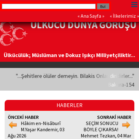
«
Ana Sayfa
» «
İlkelerimiz
»
ÜLKÜCÜ DÜNYA GÖRÜŞÜ
Ülkücülük; Müslüman ve Dokuz Işıkçı Milliyetçiliktir...
"...Şehitlere ölüler demeyin. Bilakis Onlar diridirler..."
Bakara-154
HABERLER
ÖNCEKİ HABER
SONRAKİ HABER
Hâkim en-Nisâburî
SEÇİM SONUCU
M.Yaşar Kandemir, 03
BÖYLE ÇIKARSA!
Ağu 2026
Mehmet Tezkan, 04 Mar