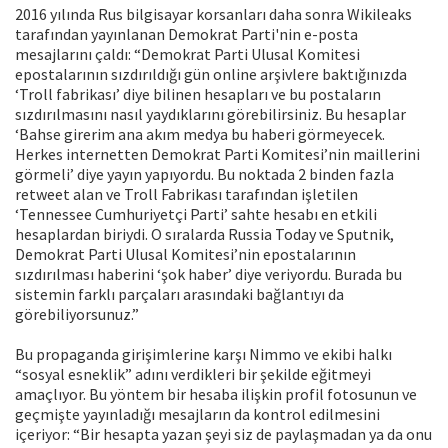
2016 yılında Rus bilgisayar korsanları daha sonra Wikileaks
tarafından yayınlanan Demokrat Parti'nin e-posta
mesajlarını çaldı: “Demokrat Parti Ulusal Komitesi
epostalarının sızdırıldığı gün online arşivlere baktığınızda
‘Troll fabrikası’ diye bilinen hesapları ve bu postaların
sızdırılmasını nasıl yaydıklarını görebilirsiniz. Bu hesaplar
‘Bahse girerim ana akım medya bu haberi görmeyecek.
Herkes internetten Demokrat Parti Komitesi’nin maillerini
görmeli’ diye yayın yapıyordu. Bu noktada 2 binden fazla
retweet alan ve Troll Fabrikası tarafından işletilen
‘Tennessee Cumhuriyetçi Parti’ sahte hesabı en etkili
hesaplardan biriydi. O sıralarda Russia Today ve Sputnik,
Demokrat Parti Ulusal Komitesi’nin epostalarının
sızdırılması haberini ‘şok haber’ diye veriyordu. Burada bu
sistemin farklı parçaları arasındaki bağlantıyı da
görebiliyorsunuz.”
Bu propaganda girişimlerine karşı Nimmo ve ekibi halkı
“sosyal esneklik” adını verdikleri bir şekilde eğitmeyi
amaçlıyor. Bu yöntem bir hesaba ilişkin profil fotosunun ve
geçmişte yayınladığı mesajların da kontrol edilmesini
içeriyor: “Bir hesapta yazan şeyi siz de paylaşmadan ya da onu