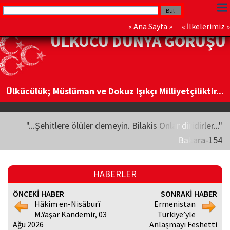
«
Ana Sayfa
» «
İlkelerimiz
»
ÜLKÜCÜ DÜNYA GÖRÜŞÜ
Ülkücülük; Müslüman ve Dokuz Işıkçı Milliyetçiliktir...
"...Şehitlere ölüler demeyin. Bilakis Onlar diridirler..."
Bakara-154
HABERLER
ÖNCEKİ HABER
SONRAKİ HABER
Hâkim en-Nisâburî
Ermenistan
M.Yaşar Kandemir, 03
Türkiye’yle
Ağu 2026
Anlaşmayı Feshetti