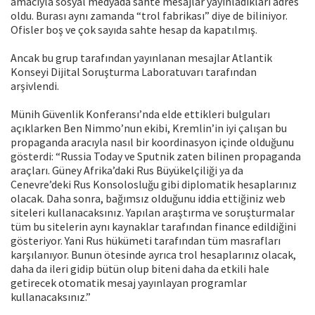
amacıyla sosyal medyada sahte mesajlar yayınladıkları adres
oldu. Burası aynı zamanda “trol fabrikası” diye de biliniyor.
Ofisler boş ve çok sayıda sahte hesap da kapatılmış.
Ancak bu grup tarafından yayınlanan mesajlar Atlantik
Konseyi Dijital Soruşturma Laboratuvarı tarafından
arşivlendi.
Münih Güvenlik Konferansı’nda elde ettikleri bulguları
açıklarken Ben Nimmo’nun ekibi, Kremlin’in iyi çalışan bu
propaganda aracıyla nasıl bir koordinasyon içinde olduğunu
gösterdi: “Russia Today ve Sputnik zaten bilinen propaganda
araçları. Güney Afrika’daki Rus Büyükelçiliği ya da
Cenevre’deki Rus Konsolosluğu gibi diplomatik hesaplarınız
olacak. Daha sonra, bağımsız olduğunu iddia ettiğiniz web
siteleri kullanacaksınız. Yapılan araştırma ve soruşturmalar
tüm bu sitelerin aynı kaynaklar tarafından finance edildiğini
gösteriyor. Yani Rus hükümeti tarafından tüm masrafları
karşılanıyor. Bunun ötesinde ayrıca trol hesaplarınız olacak,
daha da ileri gidip bütün olup biteni daha da etkili hale
getirecek otomatik mesaj yayınlayan programlar
kullanacaksınız.”