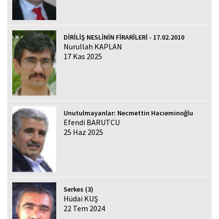
DİRİLİŞ NESLİNİN FİRARÎLERİ - 17.02.2010
Nurullah KAPLAN
17 Kas 2025
Unutulmayanlar: Necmettin Hacıeminoğlu
Efendi BARUTCU
25 Haz 2025
Serkes (3)
Hüdai KUŞ
22 Tem 2024