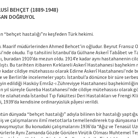
USİ BEHÇET (1889-1948)
SAN DOĞRUYOL
an “behçet hastalığı”nı keşfeden Türk hekimi.
u. Maarif müdürlerinden Ahmed Behcet’in oğludur. Beyrut Fransız 
i’nde okudu. Tıp tahsilini İstanbul’da Gülhane Askerî Tabâbet ve T
ı, buradan 1910’da mezun oldu. 1914’e kadar aynı hastahanenin cil
lıştı. Bu tarihten itibaren Kırklareli Askerî Hastahanesi başhekim 
 kadar cildiye mütehassısı olarak Edirne Askerî Hastahanesi’nde bu
 ve Berlin’de incelemeler yaptı. İstanbul’a dönünce bir süre serbe
tayin edildiği Hasköy Emrâz-ı Zühreviyye Hastahanesi başhekimliğin
n yıl süreyle Gureba Hastahanesi’nde cildiye mütehassısı olarak gö
te ıslahatında İstanbul Tıp Fakültesi Deri Hastalıkları ve Frengi Kl
i, 1939’da kendisine ordinaryüslük pâyesi verildi.
tün dünyada “behçet hastalığı” adıyla bilinen bir hastalığı yaptığ
ş ve çalışmalarını ilmî metotlarla temellendirerek tıp dünyasına
vuşmuştur. Bu konudaki çalışmalarını 1936’da “Ağız ve Tenasül Uz
yyürlerle Aynı Zamanda Gözde Görülen Virütik Olması Muhtemel Te