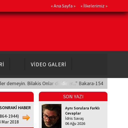
«
Ana Sayfa
» «
İlkelerimiz
»
Rİ
VİDEO GALERİ
üler demeyin. Bilakis Onlar diridirler..." Bakara-154
SON YAZI
SONRAKİ HABER
Aynı Sorulara Farklı
Cevaplar
864-1944)
İdris Savaş
 Mar 2018
06 Ağu 2026