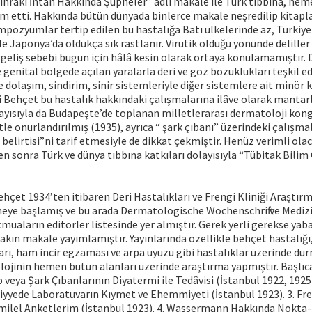
ihraki İntan Hakkında Şüpheler” adlı makale ile Türk tıbbına, hem
m etti. Hakkında bütün dünyada binlerce makale neşredilip kitapla
mpozyumlar tertip edilen bu hastalığa Batı ülkelerinde az, Türkiye 
le Japonya’da oldukça sık rastlanır. Virütik olduğu yönünde delill
geliş sebebi bugün için hâlâ kesin olarak ortaya konulamamıştır.
 genital bölgede açılan yaralarla deri ve göz bozuklukları teşkil e
 dolaşım, sindirim, sinir sistemleriyle diğer sistemlere ait minör k
 Behçet bu hastalık hakkındaki çalışmalarına ilâve olarak mantar
ayısıyla da Budapeşte’de toplanan milletlerarası dermatoloji kong
le onurlandırılmış (1935), ayrıca “ şark çıbanı” üzerindeki çalışmal
i belirtisi”ni tarif etmesiyle de dikkat çekmiştir. Henüz verimli olac
 sonra Türk ve dünya tıbbına katkıları dolayısıyla “Tübitak Bilim Ö
ehçet 1934’ten itibaren Deri Hastalıkları ve Frengi Kliniği Araştırma
e başlamış ve bu arada Dermatologische Wochenschrift ve Medizi
muaların editörler listesinde yer almıştır. Gerek yerli gerekse yaba
yakın makale yayımlamıştır. Yayınlarında özellikle behçet hastalığı,
rı, ham incir egzaması ve arpa uyuzu gibi hastalıklar üzerinde du
lojinin hemen bütün alanları üzerinde araştırma yapmıştır. Başlıca
b veya Şark Çıbanlarının Diyatermi ile Tedâvisi (İstanbul 1922, 1925
ciyyede Laboratuvarın Kıymet ve Ehemmiyeti (İstanbul 1923). 3. Fre
ilel Anketlerim (İstanbul 1923). 4. Wassermann Hakkında Nokta-i