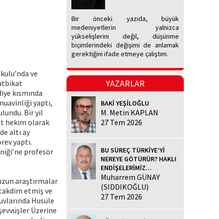
Bir önceki yazıda, büyük
medeniyetlerin yalnızca
yükselişlerini değil, düşünme
biçimlerindeki değişimi de anlamak
gerektiğini ifade etmeye çalıştım.
Okulu’nda ve
YAZARLAR
atbikat
diye kısmında
muavinliği yaptı,
BAKİ YEŞİLOĞLU
lundu. Bir yıl
M. Metin KAPLAN
st hekim olarak
27 Tem 2026
de altı ay
rev yaptı.
BU SÜREÇ TÜRKİYE’Yİ
iniği’ne profesör
NEREYE GÖTÜRÜR? HAKLI
ENDİŞELERİMİZ...
Muharrem GÜNAY
ıuzun araştırmalar
(SIDDIKOĞLU)
 takdim etmiş ve
27 Tem 2026
uvlarında Husüle
şevvüşler Üzerine