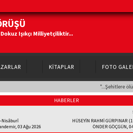
ÖRÜŞÜ
kuz Işıkçı Milliyetçiliktir...
AZARLAR
KİTAPLAR
FOTO GALE
"...Şehitlere öl
HABERLER
-Nisâburî
HÜSEYİN RAHMİ GÜRPINAR (1
andemir, 03 Ağu 2026
ÖNDER GÖÇGÜN, 04