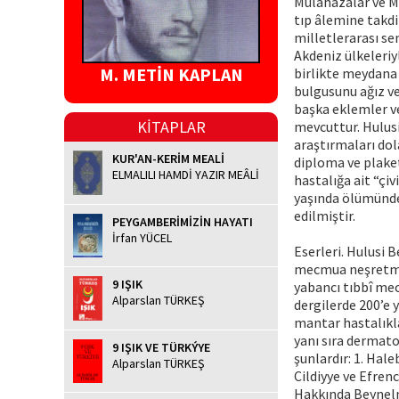
Mülahazalar ve M
tıp âlemine takdi
milletlerarası se
Akdeniz ülkeleriy
M. METİN KAPLAN
birlikte meydana 
bulgusunu ağız ve
başka eklemler ve
KİTAPLAR
mevcuttur. Hulusi
araştırmaları dol
KUR'AN-KERİM MEALİ
diploma ve plaket
ELMALILI HAMDİ YAZIR MEÂLİ
hastalığa ait “çiv
yaşında ölümünden
edilmiştir.
PEYGAMBERİMİZİN HAYATI
İrfan YÜCEL
Eserleri. Hulusi B
mecmua neşretmey
9 IŞIK
yabancı tıbbî mec
Alparslan TÜRKEŞ
dergilerde 200’e 
mantar hastalıkla
yanı sıra dermato
9 IŞIK VE TÜRKÝYE
şunlardır: 1. Hale
Alparslan TÜRKEŞ
Cildiyye ve Efren
Hakkında Beynelm