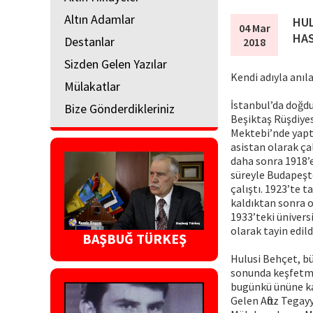
Altın Adamlar
HUL
04 Mar
HA
Destanlar
2018
Sizden Gelen Yazılar
Kendi adıyla anıl
Mülakatlar
İstanbul’da doğd
Bize Gönderdikleriniz
Beşiktaş Rüşdiyes
Mektebi’nde yapt
asistan olarak ça
daha sonra 1918’e
süreyle Budapeşte
çalıştı. 1923’te 
kaldıktan sonra o
1933’teki üniversi
olarak tayin edild
BAŞBUĞ TÜRKEŞ
Hulusi Behçet, bü
sonunda keşfetmi
bugünkü ününe ka
Gelen Aftöz Tega