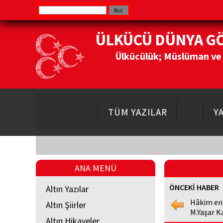
ÜLKÜCÜ DÜNYA G
Ülkücülük; Müslüman ve Do
TÜM YAZILAR
Y
ANA MENÜ
ÖNCEKİ HABER
Altın Yazılar
Hâkim en
Altın Şiirler
M.Yaşar K
Altın Hikayeler