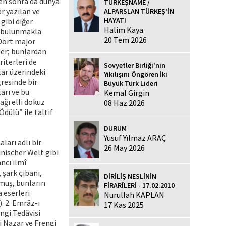
en sonra da dünya
TÜRKEŞNAME /
r yazılan ve
ALPARSLAN TÜRKEŞ’İN
HAYATI
gibi diğer
Halim Kaya
er bulunmakla
20 Tem 2026
 Dört major
der; bunlardan
riterleri de
Sovyetler Birliği'nin
lar üzerindeki
Yıkılışını Öngören İki
resinde bir
Büyük Türk Lideri
arı ve bu
Kemal Girgin
ağı elli dokuz
08 Haz 2026
dülü” ile taltif
DURUM
Yusuf Yılmaz ARAÇ
ları adlı bir
26 May 2026
nischer Welt gibi
ncı ilmî
 şark çıbanı,
DİRİLİŞ NESLİNİN
rmuş, bunların
FİRARÎLERİ - 17.02.2010
 eserleri
Nurullah KAPLAN
). 2. Emrâz-ı
17 Kas 2025
ngi Tedâvisi
 Nazar ve Frengi