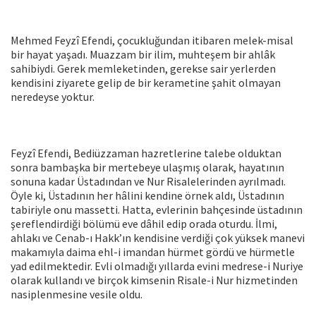
Mehmed Feyzî Efendi, çocukluğundan itibaren melek-misal
bir hayat yaşadı. Muazzam bir ilim, muhteşem bir ahlâk
sahibiydi. Gerek memleketinden, gerekse sair yerlerden
kendisini ziyarete gelip de bir kerametine şahit olmayan
neredeyse yoktur.
Feyzî Efendi, Bediüzzaman hazretlerine talebe olduktan
sonra bambaşka bir mertebeye ulaşmış olarak, hayatının
sonuna kadar Üstadından ve Nur Risalelerinden ayrılmadı.
Öyle ki, Üstadının her hâlini kendine örnek aldı, Üstadının
tabiriyle onu massetti. Hatta, evlerinin bahçesinde üstadının
şereflendirdiği bölümü eve dâhil edip orada oturdu. İlmi,
ahlakı ve Cenab-ı Hakk’ın kendisine verdiği çok yüksek manevi
makamıyla daima ehl-i imandan hürmet gördü ve hürmetle
yad edilmektedir. Evli olmadığı yıllarda evini medrese-i Nuriye
olarak kullandı ve birçok kimsenin Risale-i Nur hizmetinden
nasiplenmesine vesile oldu.