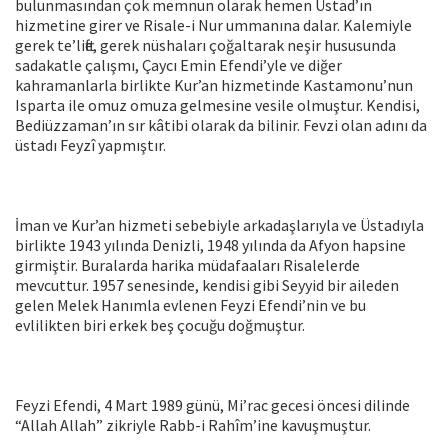
bulunmasından çok memnun olarak hemen Üstad’ın
hizmetine girer ve Risale-i Nur ummanına dalar. Kalemiyle
gerek te’lifte, gerek nüshaları çoğaltarak neşir hususunda
sadakatle çalışmı, Çaycı Emin Efendi’yle ve diğer
kahramanlarla birlikte Kur’an hizmetinde Kastamonu’nun
Isparta ile omuz omuza gelmesine vesile olmuştur. Kendisi,
Bediüzzaman’ın sır kâtibi olarak da bilinir. Fevzi olan adını da
üstadı Feyzî yapmıştır.
İman ve Kur’an hizmeti sebebiyle arkadaşlarıyla ve Üstadıyla
birlikte 1943 yılında Denizli, 1948 yılında da Afyon hapsine
girmiştir. Buralarda harika müdafaaları Risalelerde
mevcuttur. 1957 senesinde, kendisi gibi Seyyid bir aileden
gelen Melek Hanımla evlenen Feyzi Efendi’nin ve bu
evlilikten biri erkek beş çocuğu doğmuştur.
Feyzi Efendi, 4 Mart 1989 günü, Mi’rac gecesi öncesi dilinde
“Allah Allah” zikriyle Rabb-i Rahîm’ine kavuşmuştur.