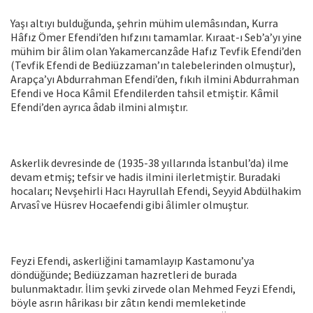
Yaşı altıyı bulduğunda, şehrin mühim ulemâsından, Kurra
Hâfız Ömer Efendi’den hıfzını tamamlar. Kıraat-ı Seb’a’yı yine
mühim bir âlim olan Yakamercanzâde Hafız Tevfik Efendi’den
(Tevfik Efendi de Bediüzzaman’ın talebelerinden olmuştur),
Arapça’yı Abdurrahman Efendi’den, fıkıh ilmini Abdurrahman
Efendi ve Hoca Kâmil Efendilerden tahsil etmiştir. Kâmil
Efendi’den ayrıca âdab ilmini almıştır.
Askerlik devresinde de (1935-38 yıllarında İstanbul’da) ilme
devam etmiş; tefsir ve hadis ilmini ilerletmiştir. Buradaki
hocaları; Nevşehirli Hacı Hayrullah Efendi, Seyyid Abdülhakim
Arvasî ve Hüsrev Hocaefendi gibi âlimler olmuştur.
Feyzi Efendi, askerliğini tamamlayıp Kastamonu’ya
döndüğünde; Bediüzzaman hazretleri de burada
bulunmaktadır. İlim şevki zirvede olan Mehmed Feyzi Efendi,
böyle asrın hârikası bir zâtın kendi memleketinde