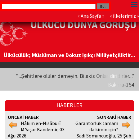
«
Ana Sayfa
» «
İlkelerimiz
»
ÜLKÜCÜ DÜNYA GÖRÜŞÜ
Ülkücülük; Müslüman ve Dokuz Işıkçı Milliyetçiliktir...
"...Şehitlere ölüler demeyin. Bilakis Onlar diridirler..."
Bakara-154
HABERLER
ÖNCEKİ HABER
SONRAKİ HABER
Hâkim en-Nisâburî
Garantörlük tamam
M.Yaşar Kandemir, 03
da kimin için?
Ağu 2026
Sadi Somuncuoğlu, 25 Şub