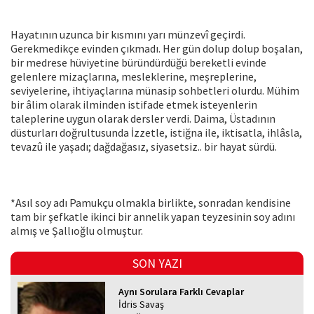
Hayatının uzunca bir kısmını yarı münzevî geçirdi.
Gerekmedikçe evinden çıkmadı. Her gün dolup dolup boşalan,
bir medrese hüviyetine büründürdüğü bereketli evinde
gelenlere mizaçlarına, mesleklerine, meşreplerine,
seviyelerine, ihtiyaçlarına münasip sohbetleri olurdu. Mühim
bir âlim olarak ilminden istifade etmek isteyenlerin
taleplerine uygun olarak dersler verdi. Daima, Üstadının
düsturları doğrultusunda İzzetle, istiğna ile, iktisatla, ihlâsla,
tevazû ile yaşadı; dağdağasız, siyasetsiz.. bir hayat sürdü.
*Asıl soy adı Pamukçu olmakla birlikte, sonradan kendisine
tam bir şefkatle ikinci bir annelik yapan teyzesinin soy adını
almış ve Şallıoğlu olmuştur.
SON YAZI
Aynı Sorulara Farklı Cevaplar
İdris Savaş