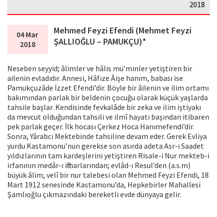
2018
Mehmed Feyzi Efendi (Mehmet Feyzi
04 Mar
ŞALLIOĞLU – PAMUKÇU)*
2018
Neseben seyyid; âlimler ve hâlis mü’minler yetiştiren bir
ailenin evladıdır. Annesi, Hâfıze Âişe hanım, babası ise
Pamukçuzâde İzzet Efendi’dir. Böyle bir âilenin ve ilim ortamı
bakımından parlak bir beldenin çocuğu olarak küçük yaşlarda
tahsile başlar. Kendisinde fevkalâde bir zeka ve ilim iştiyakı
da mevcut olduğundan tahsili ve ilmî hayatı başından itibaren
pek parlak geçer. İlk hocası Çerkez Hoca Hanımefendi’dir.
Sonra, Yârabcı Mektebinde tahsiline devam eder. Gerek Evliya
yurdu Kastamonu’nun gerekse son asırda adeta Asr-ı Saadet
yıldızlarının tam kardeşlerini yetiştiren Risale-i Nur mekteb-i
irfanının medâr-ı iftiharlarından; evlâd-ı Resul’den (a.s.m)
büyük âlim, velî bir nur talebesi olan Mehmed Feyzi Efendi, 18
Mart 1912 senesinde Kastamonu’da, Hepkebirler Mahallesi
Şamlıoğlu çıkmazındaki bereketli evde dünyaya gelir.