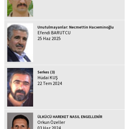
Unutulmayanlar: Necmettin Hacıeminoğlu
Efendi BARUTCU
25 Haz 2025
Serkes (3)
Hüdai KUŞ
22 Tem 2024
ÜLKÜCÜ HAREKET NASIL ENGELLENİR
Orkun Özeller
03 Haz 2024