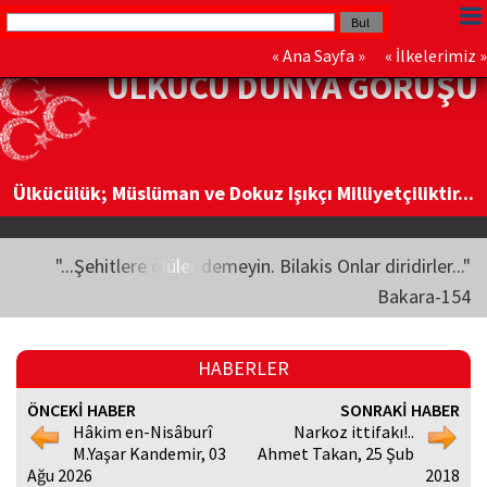
«
Ana Sayfa
» «
İlkelerimiz
»
ÜLKÜCÜ DÜNYA GÖRÜŞÜ
Ülkücülük; Müslüman ve Dokuz Işıkçı Milliyetçiliktir...
"...Şehitlere ölüler demeyin. Bilakis Onlar diridirler..."
Bakara-154
HABERLER
ÖNCEKİ HABER
SONRAKİ HABER
Hâkim en-Nisâburî
Narkoz ittifakı!..
M.Yaşar Kandemir, 03
Ahmet Takan, 25 Şub
Ağu 2026
2018