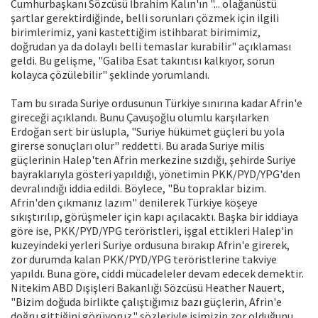
Cumhurbaşkanı Sözcüsü İbrahim Kalın'ın "... olağanüstü
şartlar gerektirdiğinde, belli sorunları çözmek için ilgili
birimlerimiz, yani kastettiğim istihbarat birimimiz,
doğrudan ya da dolaylı belli temaslar kurabilir" açıklaması
geldi. Bu gelişme, "Galiba Esat takıntısı kalkıyor, sorun
kolayca çözülebilir" şeklinde yorumlandı.
Tam bu sırada Suriye ordusunun Türkiye sınırına kadar Afrin'e
gireceği açıklandı. Bunu Çavuşoğlu olumlu karşılarken
Erdoğan sert bir üslupla, "Suriye hükümet güçleri bu yola
girerse sonuçları olur" reddetti. Bu arada Suriye milis
güçlerinin Halep'ten Afrin merkezine sızdığı, şehirde Suriye
bayraklarıyla gösteri yapıldığı, yönetimin PKK/PYD/YPG'den
devralındığı iddia edildi. Böylece, "Bu topraklar bizim.
Afrin'den çıkmanız lazım" denilerek Türkiye köşeye
sıkıştırılıp, görüşmeler için kapı açılacaktı. Başka bir iddiaya
göre ise, PKK/PYD/YPG teröristleri, işgal ettikleri Halep'in
kuzeyindeki yerleri Suriye ordusuna bırakıp Afrin'e girerek,
zor durumda kalan PKK/PYD/YPG teröristlerine takviye
yapıldı. Buna göre, ciddi mücadeleler devam edecek demektir.
Nitekim ABD Dışişleri Bakanlığı Sözcüsü Heather Nauert,
"Bizim doğuda birlikte çalıştığımız bazı güçlerin, Afrin'e
doğru gittiğini görüyoruz." sözleriyle işimizin zor olduğunu