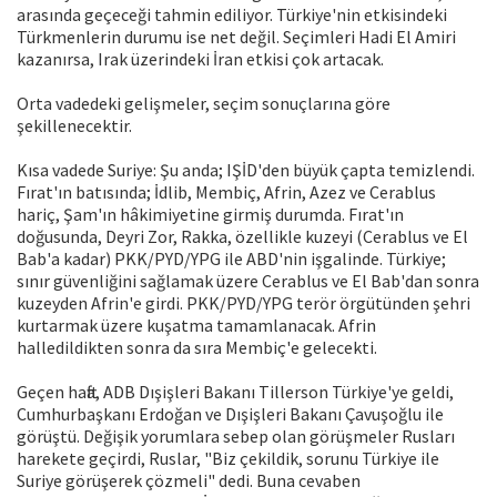
arasında geçeceği tahmin ediliyor. Türkiye'nin etkisindeki
Türkmenlerin durumu ise net değil. Seçimleri Hadi El Amiri
kazanırsa, Irak üzerindeki İran etkisi çok artacak.
Orta vadedeki gelişmeler, seçim sonuçlarına göre
şekillenecektir.
Kısa vadede Suriye: Şu anda; IŞİD'den büyük çapta temizlendi.
Fırat'ın batısında; İdlib, Membiç, Afrin, Azez ve Cerablus
hariç, Şam'ın hâkimiyetine girmiş durumda. Fırat'ın
doğusunda, Deyri Zor, Rakka, özellikle kuzeyi (Cerablus ve El
Bab'a kadar) PKK/PYD/YPG ile ABD'nin işgalinde. Türkiye;
sınır güvenliğini sağlamak üzere Cerablus ve El Bab'dan sonra
kuzeyden Afrin'e girdi. PKK/PYD/YPG terör örgütünden şehri
kurtarmak üzere kuşatma tamamlanacak. Afrin
halledildikten sonra da sıra Membiç'e gelecekti.
Geçen hafta, ADB Dışişleri Bakanı Tillerson Türkiye'ye geldi,
Cumhurbaşkanı Erdoğan ve Dışişleri Bakanı Çavuşoğlu ile
görüştü. Değişik yorumlara sebep olan görüşmeler Rusları
harekete geçirdi, Ruslar, "Biz çekildik, sorunu Türkiye ile
Suriye görüşerek çözmeli" dedi. Buna cevaben