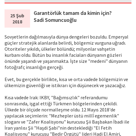
Garantörlük tamam da kimin için?
25 Şub
Sadi Somuncuoğlu
2018
Sovyetlerin dağılmasıyla dünya dengeleri bozuldu. Emperyal
güçler stratejik alanlarda belirdi, bölgemiz vurguna uğradı.
Otoriteler yıkıldı, ülkeler bölündü; milyonlar vahşetin
kurbanı oldu. Bütün bu insanlık faciaları dünyanın gözleri
önünde yaşandı ve yaşanmakta. İşte size "medeni" dünyanın
fotoğrafı; insanlığın gerçeği.
Evet, bu gerçekle birlikte, kısa ve orta vadede bölgemizin ve
ülkemizin güvenliği ve istikrarı için düşünecek ve yazacağız.
Kısa vadede Irak: IKBY, "Bağımsızlık" referandumu
sonrasında, işgal ettiği Türkmen bölgelerinden çekildi.
Ülkede bir ölçüde normalleşme oldu. 12 Mayıs 2018'de
yapılacak seçimlerin: "Mezhepler üstü millî egemenlik"
sloganı ve "Zafer Koalisyonu" kurucusu Şii Başbakan İbadi ile
İran yanlısı Şii "Haşdi Şabi"nin desteklediği "El Fetih
Koalisyonu" kurucusu "Bedir Örgütü" lideri Hadi El Amiri,