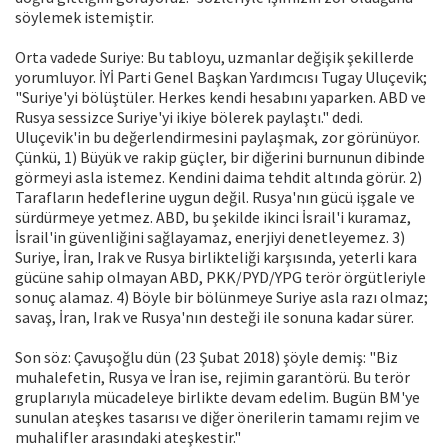
söylemek istemiştir.
Orta vadede Suriye: Bu tabloyu, uzmanlar değişik şekillerde
yorumluyor. İYİ Parti Genel Başkan Yardımcısı Tugay Uluçevik;
"Suriye'yi bölüştüler. Herkes kendi hesabını yaparken. ABD ve
Rusya sessizce Suriye'yi ikiye bölerek paylaştı." dedi.
Uluçevik'in bu değerlendirmesini paylaşmak, zor görünüyor.
Çünkü, 1) Büyük ve rakip güçler, bir diğerini burnunun dibinde
görmeyi asla istemez. Kendini daima tehdit altında görür. 2)
Tarafların hedeflerine uygun değil. Rusya'nın gücü işgale ve
sürdürmeye yetmez. ABD, bu şekilde ikinci İsrail'i kuramaz,
İsrail'in güvenliğini sağlayamaz, enerjiyi denetleyemez. 3)
Suriye, İran, Irak ve Rusya birlikteliği karşısında, yeterli kara
gücüne sahip olmayan ABD, PKK/PYD/YPG terör örgütleriyle
sonuç alamaz. 4) Böyle bir bölünmeye Suriye asla razı olmaz;
savaş, İran, Irak ve Rusya'nın desteği ile sonuna kadar sürer.
Son söz: Çavuşoğlu dün (23 Şubat 2018) şöyle demiş: "Biz
muhalefetin, Rusya ve İran ise, rejimin garantörü. Bu terör
gruplarıyla mücadeleye birlikte devam edelim. Bugün BM'ye
sunulan ateşkes tasarısı ve diğer önerilerin tamamı rejim ve
muhalifler arasındaki ateşkestir."