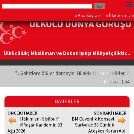
«
Ana Sayfa
» «
İlkelerimiz
»
ÜLKÜCÜ DÜNYA GÖRÜŞÜ
Ülkücülük; Müslüman ve Dokuz Işıkçı Milliyetçiliktir...
"...Şehitlere ölüler demeyin. Bilakis Onlar diridirler..."
Bakara-154
HABERLER
ÖNCEKİ HABER
SONRAKİ HABER
Hâkim en-Nisâburî
BM Güvenlik Konseyi
M.Yaşar Kandemir, 03
Suriye’de 30 Günlük
Ağu 2026
Ateşkes Kararı Aldı