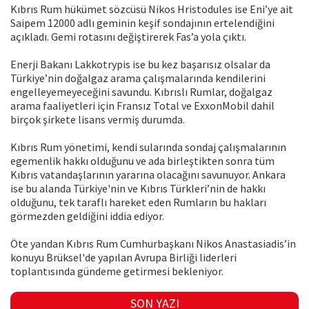
Kıbrıs Rum hükümet sözcüsü Nikos Hristodules ise Eni’ye ait
Saipem 12000 adlı geminin keşif sondajının ertelendiğini
açıkladı. Gemi rotasını değiştirerek Fas’a yola çıktı.
Enerji Bakanı Lakkotrypis ise bu kez başarısız olsalar da
Türkiye’nin doğalgaz arama çalışmalarında kendilerini
engelleyemeyeceğini savundu. Kıbrıslı Rumlar, doğalgaz
arama faaliyetleri için Fransız Total ve ExxonMobil dahil
birçok şirkete lisans vermiş durumda.
Kıbrıs Rum yönetimi, kendi sularında sondaj çalışmalarının
egemenlik hakkı olduğunu ve ada birleştikten sonra tüm
Kıbrıs vatandaşlarının yararına olacağını savunuyor. Ankara
ise bu alanda Türkiye'nin ve Kıbrıs Türkleri’nin de hakkı
olduğunu, tek taraflı hareket eden Rumların bu hakları
görmezden geldiğini iddia ediyor.
Öte yandan Kıbrıs Rum Cumhurbaşkanı Nikos Anastasiadis’in
konuyu Brüksel'de yapılan Avrupa Birliği liderleri
toplantısında gündeme getirmesi bekleniyor.
SON YAZI