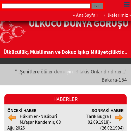
«
Ana Sayfa
» «
İlkelerimiz
»
ÜLKÜCÜ DÜNYA GÖRÜŞÜ
Ülkücülük; Müslüman ve Dokuz Işıkçı Milliyetçiliktir...
"...Şehitlere ölüler demeyin. Bilakis Onlar diridirler..."
Bakara-154
HABERLER
ÖNCEKİ HABER
SONRAKİ HABER
Hâkim en-Nisâburî
Tarık Buğra (
M.Yaşar Kandemir, 03
02.09.1918)-
Ağu 2026
(26.02.1994)