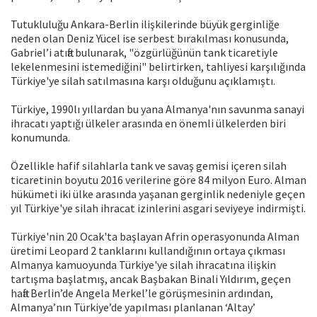
Tutukluluğu Ankara-Berlin ilişkilerinde büyük gerginliğe
neden olan Deniz Yücel ise serbest bırakılması konusunda,
Gabriel’i atıfta bulunarak, "özgürlüğünün tank ticaretiyle
lekelenmesini istemediğini" belirtirken, tahliyesi karşılığında
Türkiye'ye silah satılmasına karşı olduğunu açıklamıştı.
Türkiye, 1990lı yıllardan bu yana Almanya'nın savunma sanayi
ihracatı yaptığı ülkeler arasında en önemli ülkelerden biri
konumunda.
Özellikle hafif silahlarla tank ve savaş gemisi içeren silah
ticaretinin boyutu 2016 verilerine göre 84 milyon Euro. Alman
hükümeti iki ülke arasında yaşanan gerginlik nedeniyle geçen
yıl Türkiye'ye silah ihracat izinlerini asgari seviyeye indirmişti.
Türkiye'nin 20 Ocak'ta başlayan Afrin operasyonunda Alman
üretimi Leopard 2 tanklarını kullandığının ortaya çıkması
Almanya kamuoyunda Türkiye'ye silah ihracatına ilişkin
tartışma başlatmış, ancak Başbakan Binali Yıldırım, geçen
hafta Berlin’de Angela Merkel’le görüşmesinin ardından,
Almanya’nın Türkiye’de yapılması planlanan ‘Altay’