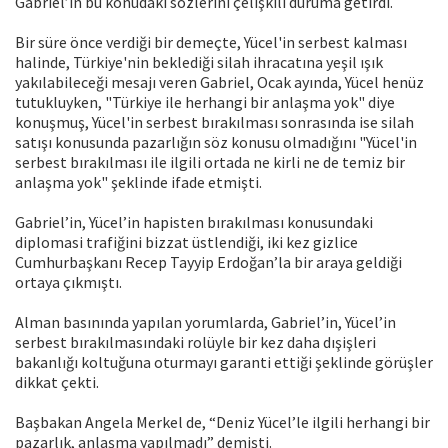
Gabriel’in bu konudaki sözlerini çelişkili duruma getirdi.
Bir süre önce verdiği bir demeçte, Yücel'in serbest kalması
halinde, Türkiye'nin beklediği silah ihracatına yeşil ışık
yakılabileceği mesajı veren Gabriel, Ocak ayında, Yücel henüz
tutukluyken, "Türkiye ile herhangi bir anlaşma yok" diye
konuşmuş, Yücel'in serbest bırakılması sonrasında ise silah
satışı konusunda pazarlığın söz konusu olmadığını "Yücel'in
serbest bırakılması ile ilgili ortada ne kirli ne de temiz bir
anlaşma yok" şeklinde ifade etmişti.
Gabriel’in, Yücel’in hapisten bırakılması konusundaki
diplomasi trafiğini bizzat üstlendiği, iki kez gizlice
Cumhurbaşkanı Recep Tayyip Erdoğan’la bir araya geldiği
ortaya çıkmıştı.
Alman basınında yapılan yorumlarda, Gabriel’in, Yücel’in
serbest bırakılmasındaki rolüyle bir kez daha dışişleri
bakanlığı koltuğuna oturmayı garanti ettiği şeklinde görüşler
dikkat çekti.
Başbakan Angela Merkel de, “Deniz Yücel’le ilgili herhangi bir
pazarlık, anlaşma yapılmadı” demişti.