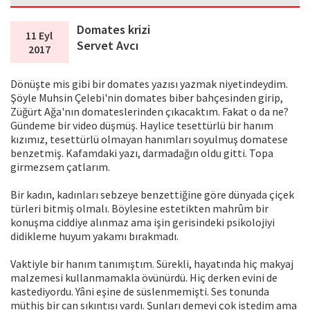
Domates krizi
11 Eyl
Servet Avcı
2017
Dönüşte mis gibi bir domates yazısı yazmak niyetindeydim.
Şöyle Muhsin Çelebi'nin domates biber bahçesinden girip,
Züğürt Ağa'nın domateslerinden çıkacaktım. Fakat o da ne?
Gündeme bir video düşmüş. Haylice tesettürlü bir hanım
kızımız, tesettürlü olmayan hanımları soyulmuş domatese
benzetmiş. Kafamdaki yazı, darmadağın oldu gitti. Topa
girmezsem çatlarım.
Bir kadın, kadınları sebzeye benzettiğine göre dünyada çiçek
türleri bitmiş olmalı. Böylesine estetikten mahrûm bir
konuşma ciddiye alınmaz ama işin gerisindeki psikolojiyi
didikleme huyum yakamı bırakmadı.
Vaktiyle bir hanım tanımıştım. Sürekli, hayatında hiç makyaj
malzemesi kullanmamakla övünürdü. Hiç derken evini de
kastediyordu. Yâni eşine de süslenmemişti. Ses tonunda
müthiş bir can sıkıntısı vardı. Şunları demeyi çok istedim ama