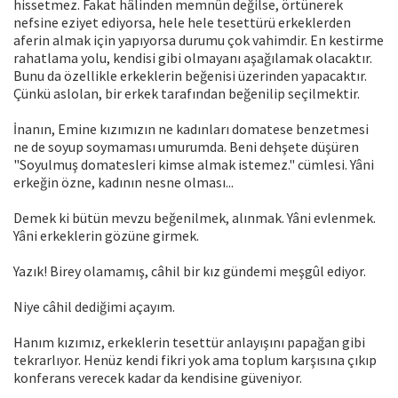
hissetmez. Fakat hâlinden memnûn değilse, örtünerek
nefsine eziyet ediyorsa, hele hele tesettürü erkeklerden
aferin almak için yapıyorsa durumu çok vahimdir. En kestirme
rahatlama yolu, kendisi gibi olmayanı aşağılamak olacaktır.
Bunu da özellikle erkeklerin beğenisi üzerinden yapacaktır.
Çünkü aslolan, bir erkek tarafından beğenilip seçilmektir.
İnanın, Emine kızımızın ne kadınları domatese benzetmesi
ne de soyup soymaması umurumda. Beni dehşete düşüren
"Soyulmuş domatesleri kimse almak istemez." cümlesi. Yâni
erkeğin özne, kadının nesne olması...
Demek ki bütün mevzu beğenilmek, alınmak. Yâni evlenmek.
Yâni erkeklerin gözüne girmek.
Yazık! Birey olamamış, câhil bir kız gündemi meşgûl ediyor.
Niye câhil dediğimi açayım.
Hanım kızımız, erkeklerin tesettür anlayışını papağan gibi
tekrarlıyor. Henüz kendi fikri yok ama toplum karşısına çıkıp
konferans verecek kadar da kendisine güveniyor.