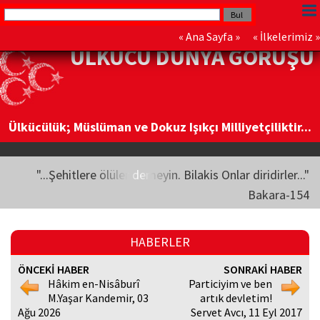
«
Ana Sayfa
» «
İlkelerimiz
»
ÜLKÜCÜ DÜNYA GÖRÜŞÜ
Ülkücülük; Müslüman ve Dokuz Işıkçı Milliyetçiliktir...
"...Şehitlere ölüler demeyin. Bilakis Onlar diridirler..."
Bakara-154
HABERLER
ÖNCEKİ HABER
SONRAKİ HABER
Hâkim en-Nisâburî
Particiyim ve ben
M.Yaşar Kandemir, 03
artık devletim!
Ağu 2026
Servet Avcı, 11 Eyl 2017