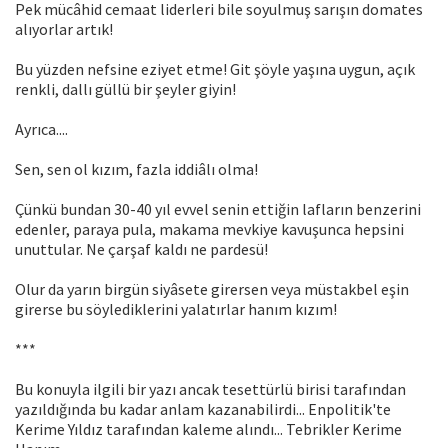
Pek mücâhid cemaat liderleri bile soyulmuş sarışın domates
alıyorlar artık!
Bu yüzden nefsine eziyet etme! Git şöyle yaşına uygun, açık
renkli, dallı güllü bir şeyler giyin!
Ayrıca....
Sen, sen ol kızım, fazla iddiâlı olma!
Çünkü bundan 30-40 yıl evvel senin ettiğin lafların benzerini
edenler, paraya pula, makama mevkiye kavuşunca hepsini
unuttular. Ne çarşaf kaldı ne pardesü!
Olur da yarın birgün siyâsete girersen veya müstakbel eşin
girerse bu söylediklerini yalatırlar hanım kızım!
***
Bu konuyla ilgili bir yazı ancak tesettürlü birisi tarafından
yazıldığında bu kadar anlam kazanabilirdi... Enpolitik'te
Kerime Yıldız tarafından kaleme alındı... Tebrikler Kerime