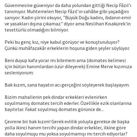
Güvenmesine güveniyor da daha yolundan gittiği Necip Fâzıl'ı
tanımıyor. Muhtemelen Necip Fâzıl'ın sahâbe gibi yaşadığını
sanıyor. Kadın şiirini okuyor, "Büyük Doğu kadını, ibdanın emir
ve yasakları dışına çıkamaz." diyor ama Neslihan Kısakürek'in
tesettürlü olmadığını bilmiyor.
Peki bu genç kız, niye kabul görüyor ve konuşturuluyor?
Çünkü muhâfazakâr erkeklerin hoşuna giden şeyler söylüyor.
Beni duyup kafa yorar mı bilemem ama (domates kelimesi
için bütün hanımlardan özür dileyerek) Emine Merve kızımıza
sesleniyorum:
Bak kızım, sana hayatın acı gerçeğini söyleyerek başlayayım.
Bizim mahallenin pek dindar erkekleri evlenirken
soyulmamış domates tercih ederler. Özellikle ezik olanlarına
bayılırlar. Fakat soyulmuş domates görünce de...
Çevrene bir bak kızım! Gerek evlilik yoluyla gerekse de başka
yolla ikinci hanım tercihi yapan dindar erkekler, ilkine göre
daha soyulmuşu mu yoksa soyulmamışı mı tercih ediyorlar?