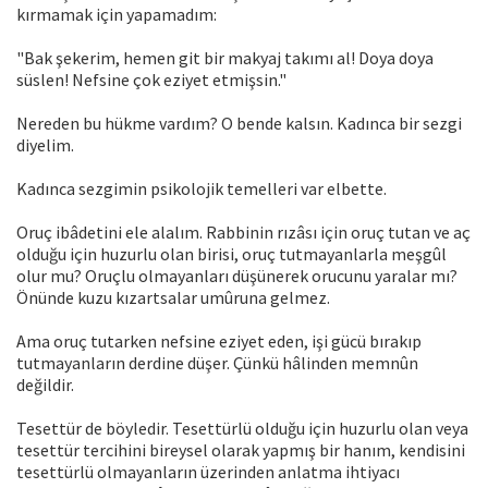
kırmamak için yapamadım:
"Bak şekerim, hemen git bir makyaj takımı al! Doya doya
süslen! Nefsine çok eziyet etmişsin."
Nereden bu hükme vardım? O bende kalsın. Kadınca bir sezgi
diyelim.
Kadınca sezgimin psikolojik temelleri var elbette.
Oruç ibâdetini ele alalım. Rabbinin rızâsı için oruç tutan ve aç
olduğu için huzurlu olan birisi, oruç tutmayanlarla meşgûl
olur mu? Oruçlu olmayanları düşünerek orucunu yaralar mı?
Önünde kuzu kızartsalar umûruna gelmez.
Ama oruç tutarken nefsine eziyet eden, işi gücü bırakıp
tutmayanların derdine düşer. Çünkü hâlinden memnûn
değildir.
Tesettür de böyledir. Tesettürlü olduğu için huzurlu olan veya
tesettür tercihini bireysel olarak yapmış bir hanım, kendisini
tesettürlü olmayanların üzerinden anlatma ihtiyacı