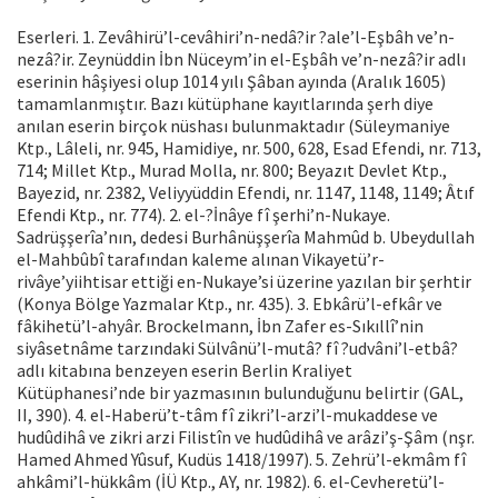
Eserleri. 1. Zevâhirü’l-cevâhiri’n-nedâ?ir ?ale’l-Eşbâh ve’n-
nezâ?ir. Zeynüddin İbn Nüceym’in el-Eşbâh ve’n-nezâ?ir adlı
eserinin hâşiyesi olup 1014 yılı Şâban ayında (Aralık 1605)
tamamlanmıştır. Bazı kütüphane kayıtlarında şerh diye
anılan eserin birçok nüshası bulunmaktadır (Süleymaniye
Ktp., Lâleli, nr. 945, Hamidiye, nr. 500, 628, Esad Efendi, nr. 713,
714; Millet Ktp., Murad Molla, nr. 800; Beyazıt Devlet Ktp.,
Bayezid, nr. 2382, Veliyyüddin Efendi, nr. 1147, 1148, 1149; Âtıf
Efendi Ktp., nr. 774). 2. el-?İnâye fî şerhi’n-Nukaye.
Sadrüşşerîa’nın, dedesi Burhânüşşerîa Mahmûd b. Ubeydullah
el-Mahbûbî tarafından kaleme alınan Vikayetü’r-
rivâye’yiihtisar ettiği en-Nukaye’si üzerine yazılan bir şerhtir
(Konya Bölge Yazmalar Ktp., nr. 435). 3. Ebkârü’l-efkâr ve
fâkihetü’l-ahyâr. Brockelmann, İbn Zafer es-Sıkıllî’nin
siyâsetnâme tarzındaki Sülvânü’l-mutâ? fî ?udvâni’l-etbâ?
adlı kitabına benzeyen eserin Berlin Kraliyet
Kütüphanesi’nde bir yazmasının bulunduğunu belirtir (GAL,
II, 390). 4. el-Haberü’t-tâm fî zikri’l-arzi’l-mukaddese ve
hudûdihâ ve zikri arzi Filistîn ve hudûdihâ ve arâzi’ş-Şâm (nşr.
Hamed Ahmed Yûsuf, Kudüs 1418/1997). 5. Zehrü’l-ekmâm fî
ahkâmi’l-hükkâm (İÜ Ktp., AY, nr. 1982). 6. el-Cevheretü’l-