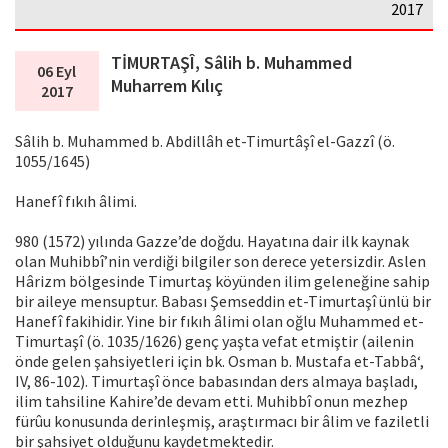
2017
TİMURTAŞÎ, Sâlih b. Muhammed
06 Eyl
Muharrem Kılıç
2017
Sâlih b. Muhammed b. Abdillâh et-Timurtâşî el-Gazzî (ö.
1055/1645)
Hanefî fıkıh âlimi.
980 (1572) yılında Gazze’de doğdu. Hayatına dair ilk kaynak
olan Muhibbî’nin verdiği bilgiler son derece yetersizdir. Aslen
Hârizm bölgesinde Timurtaş köyünden ilim geleneğine sahip
bir aileye mensuptur. Babası Şemseddin et-Timurtaşî ünlü bir
Hanefî fakihidir. Yine bir fıkıh âlimi olan oğlu Muhammed et-
Timurtaşî (ö. 1035/1626) genç yaşta vefat etmiştir (ailenin
önde gelen şahsiyetleri için bk. Osman b. Mustafa et-Tabbâ‘,
IV, 86-102). Timurtaşî önce babasından ders almaya başladı,
ilim tahsiline Kahire’de devam etti. Muhibbî onun mezhep
fürûu konusunda derinleşmiş, araştırmacı bir âlim ve faziletli
bir şahsiyet olduğunu kaydetmektedir.