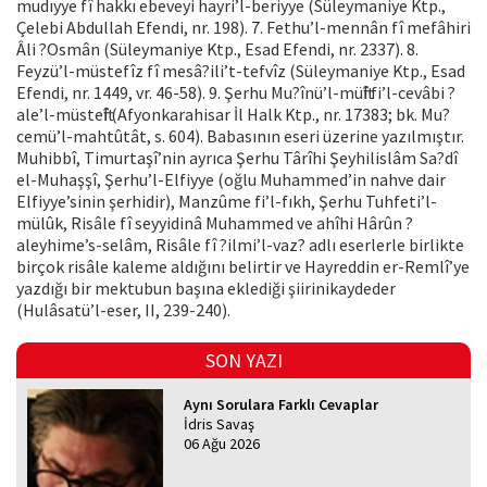
mudıyye fî hakkı ebeveyi hayri’l-beriyye (Süleymaniye Ktp.,
Çelebi Abdullah Efendi, nr. 198). 7. Fethu’l-mennân fî mefâhiri
Âli ?Osmân (Süleymaniye Ktp., Esad Efendi, nr. 2337). 8.
Feyzü’l-müstefîz fî mesâ?ili’t-tefvîz (Süleymaniye Ktp., Esad
Efendi, nr. 1449, vr. 46-58). 9. Şerhu Mu?înü’l-müftî fi’l-cevâbi ?
ale’l-müsteftî (Afyonkarahisar İl Halk Ktp., nr. 17383; bk. Mu?
cemü’l-mahtûtât, s. 604). Babasının eseri üzerine yazılmıştır.
Muhibbî, Timurtaşî’nin ayrıca Şerhu Târîhi Şeyhilislâm Sa?dî
el-Muhaşşî, Şerhu’l-Elfiyye (oğlu Muhammed’in nahve dair
Elfiyye’sinin şerhidir), Manzûme fi’l-fıkh, Şerhu Tuhfeti’l-
mülûk, Risâle fî seyyidinâ Muhammed ve ahîhi Hârûn ?
aleyhime’s-selâm, Risâle fî ?ilmi’l-vaz? adlı eserlerle birlikte
birçok risâle kaleme aldığını belirtir ve Hayreddin er-Remlî’ye
yazdığı bir mektubun başına eklediği şiirinikaydeder
(Hulâsatü’l-eser, II, 239-240).
SON YAZI
Aynı Sorulara Farklı Cevaplar
İdris Savaş
06 Ağu 2026