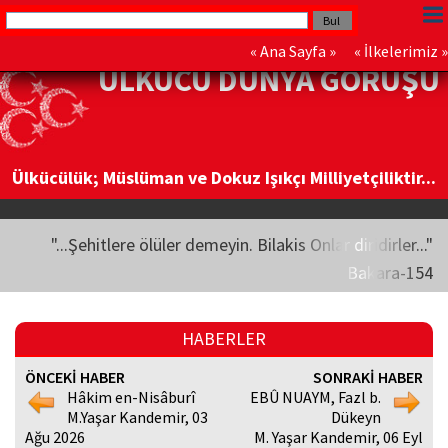
«
Ana Sayfa
» «
İlkelerimiz
»
ÜLKÜCÜ DÜNYA GÖRÜŞÜ
Ülkücülük; Müslüman ve Dokuz Işıkçı Milliyetçiliktir...
"...Şehitlere ölüler demeyin. Bilakis Onlar diridirler..."
Bakara-154
HABERLER
ÖNCEKİ HABER
SONRAKİ HABER
Hâkim en-Nisâburî
EBÛ NUAYM, Fazl b.
M.Yaşar Kandemir, 03
Dükeyn
Ağu 2026
M. Yaşar Kandemir, 06 Eyl