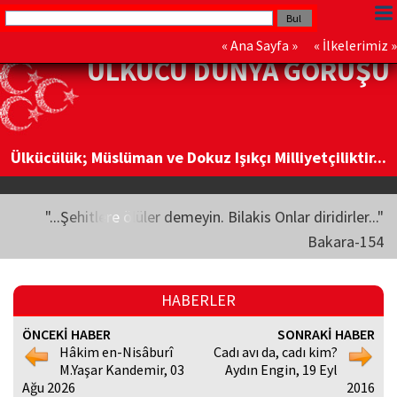
«
Ana Sayfa
» «
İlkelerimiz
»
ÜLKÜCÜ DÜNYA GÖRÜŞÜ
Ülkücülük; Müslüman ve Dokuz Işıkçı Milliyetçiliktir...
"...Şehitlere ölüler demeyin. Bilakis Onlar diridirler..."
Bakara-154
HABERLER
ÖNCEKİ HABER
SONRAKİ HABER
Hâkim en-Nisâburî
Cadı avı da, cadı kim?
M.Yaşar Kandemir, 03
Aydın Engin, 19 Eyl
Ağu 2026
2016