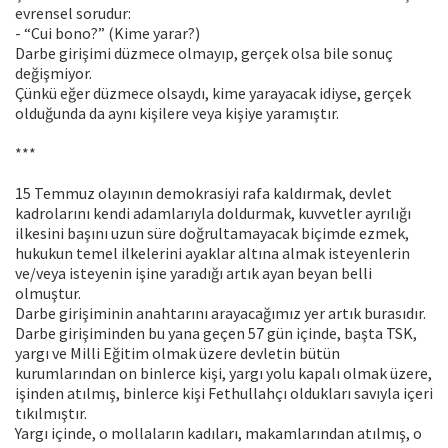
evrensel sorudur:
- “Cui bono?” (Kime yarar?)
Darbe girişimi düzmece olmayıp, gerçek olsa bile sonuç
değişmiyor.
Çünkü eğer düzmece olsaydı, kime yarayacak idiyse, gerçek
olduğunda da aynı kişilere veya kişiye yaramıştır.
***
15 Temmuz olayının demokrasiyi rafa kaldırmak, devlet
kadrolarını kendi adamlarıyla doldurmak, kuvvetler ayrılığı
ilkesini başını uzun süre doğrultamayacak biçimde ezmek,
hukukun temel ilkelerini ayaklar altına almak isteyenlerin
ve/veya isteyenin işine yaradığı artık ayan beyan belli
olmuştur.
Darbe girişiminin anahtarını arayacağımız yer artık burasıdır.
Darbe girişiminden bu yana geçen 57 gün içinde, başta TSK,
yargı ve Milli Eğitim olmak üzere devletin bütün
kurumlarından on binlerce kişi, yargı yolu kapalı olmak üzere,
işinden atılmış, binlerce kişi Fethullahçı oldukları savıyla içeri
tıkılmıştır.
Yargı içinde, o mollaların kadıları, makamlarından atılmış, o