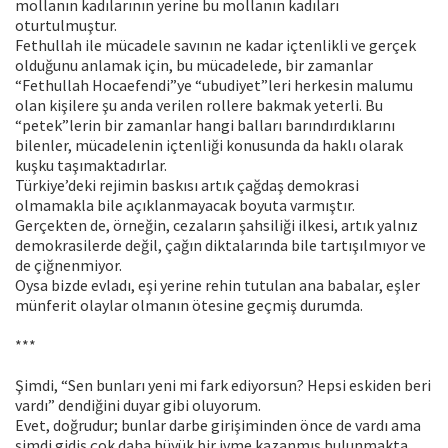
mollanın kadılarının yerine bu mollanın kadıları
oturtulmuştur.
Fethullah ile mücadele savının ne kadar içtenlikli ve gerçek
olduğunu anlamak için, bu mücadelede, bir zamanlar
“Fethullah Hocaefendi”ye “ubudiyet”leri herkesin malumu
olan kişilere şu anda verilen rollere bakmak yeterli. Bu
“petek”lerin bir zamanlar hangi balları barındırdıklarını
bilenler, mücadelenin içtenliği konusunda da haklı olarak
kuşku taşımaktadırlar.
Türkiye’deki rejimin baskısı artık çağdaş demokrasi
olmamakla bile açıklanmayacak boyuta varmıştır.
Gerçekten de, örneğin, cezaların şahsiliği ilkesi, artık yalnız
demokrasilerde değil, çağın diktalarında bile tartışılmıyor ve
de çiğnenmiyor.
Oysa bizde evladı, eşi yerine rehin tutulan ana babalar, eşler
münferit olaylar olmanın ötesine geçmiş durumda.
***
Şimdi, “Sen bunları yeni mi fark ediyorsun? Hepsi eskiden beri
vardı” dendiğini duyar gibi oluyorum.
Evet, doğrudur; bunlar darbe girişiminden önce de vardı ama
şimdi gidiş çok daha büyük bir ivme kazanmış bulunmakta,