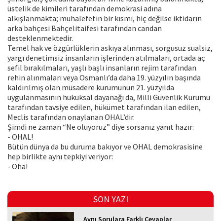
üstelik de kimileri tarafından demokrasi adına
alkışlanmakta; muhalefetin bir kısmı, hiç değilse iktidarın
arka bahçesi Bahçelitaifesi tarafından candan
desteklenmektedir.
Temel hak ve özgürlüklerin askıya alınması, sorgusuz sualsiz,
yargı denetimsiz insanların işlerinden atılmaları, ortada aç
sefil bırakılmaları, yaşlı başlı insanların rejim tarafından
rehin alınmaları veya Osmanlı’da daha 19. yüzyılın başında
kaldırılmış olan müsadere kurumunun 21. yüzyılda
uygulanmasının hukuksal dayanağı da, Milli Güvenlik Kurumu
tarafından tavsiye edilen, hükümet tarafından ilan edilen,
Meclis tarafından onaylanan OHAL’dir.
Şimdi ne zaman “Ne oluyoruz” diye sorsanız yanıt hazır:
- OHAL!
Bütün dünya da bu duruma bakıyor ve OHAL demokrasisine
hep birlikte aynı tepkiyi veriyor:
- Oha!
SON YAZI
Aynı Sorulara Farklı Cevaplar