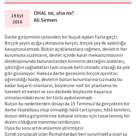
OHAL mi, oha mı?
19 Eyl
Ali Sirmen
2016
Darbe girişiminin üstünden bir buçuk aydan fazla geçti.
Birçok şeyin açığa çıkmasına karşın, birçok şey de aydınlığa
kavuşturulamadı. Bütün açıklananlara rağmen, devletin her
kurumuna sızanların, devlet içinde karar mekanizmasının
direksiyonunda bulunanlardan kimlerin desteğini aldıkları,
işbirliğini sağladıkları tam olarak belli olmadı; olacağı da yok
gibi görünüyor. Hakeza darbe gecesinin birçok ayrıntısı
öğrenildiği halde, devletin bütün kurumlarına sızmada bu
kadar başarılı olanların, böylesine naif bir planlama ile
hareket etmeleri ve son darbede böylesine başarısız
olmalarındaki esrar bir türlü aydınlanmadı.
Bütün bu nedenlerden dolayı da 15 Temmuz’da gerçekten bir
darbe teşebbüsü olup olmadığı hâlâ tartışılıyor, hâlâ kimileri,
bunun dikta girişimlerine bahane olması için tasarlanmış bir
düzen olduğuna inanmayı sürdürüyor.
Oysa bu soru artık anlamını yitirmiştir.
Şimdi sorulacak olan Romalılardan beri sorulmakta olan şu