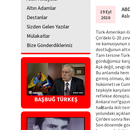
Altın Adamlar
ABD’
19 Eyl
Asl
Destanlar
2016
Sizden Gelen Yazılar
Türk-Amerikan il
Mülakatlar
Çin’deki G-20 zirv
ne kamuoyunun sa
Bize Gönderdikleriniz
dostluğunun altı
Tam tersine Türk-
gördüğümüz karşılı
Aşk değil, sevgi de
Bu anlamda hem 1
girmiş olması, ik
hükümeti ve Cumh
tepkiyle karşılan
reflekse dönüştü.
BAŞBUĞ TÜRKEŞ
Ankara’nın“gazın
haftalarda ikili t
yolundaki açıkla
Çin’den sonra New
Son dönemde görü