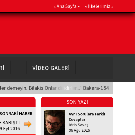
«
Ana Sayfa
» «
İlkelerimiz
»
Rİ
VİDEO GALERİ
üler demeyin. Bilakis Onlar diridirler..." Bakara-154
SON YAZI
SONRAKİ HABER
Aynı Sorulara Farklı
Cevaplar
LE KARIŞTI
İdris Savaş
 Eyl 2016
06 Ağu 2026