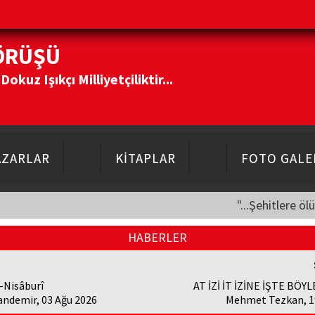
ÖRÜŞÜ
kuz Işıkçı Milliyetçiliktir...
AZARLAR
KİTAPLAR
FOTO GALE
"...Şehitlere öl
HABERLER
-Nisâburî
AT İZİ İT İZİNE İŞTE BÖY
andemir, 03 Ağu 2026
Mehmet Tezkan, 19