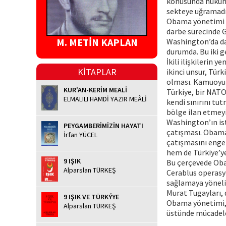
konusunda hükümet
sekteye uğramadığ
Obama yönetimi ye
darbe sürecinde G
M. METİN KAPLAN
Washington’da dar
durumda. Bu iki ge
İkili ilişkilerin
KİTAPLAR
ikinci unsur, Tür
olması. Kamuoyund
KUR'AN-KERİM MEALİ
Türkiye, bir NATO
ELMALILI HAMDİ YAZIR MEÂLİ
kendi sınırını tu
bölge ilan etmeyi
Washington’ın ist
PEYGAMBERİMİZİN HAYATI
çatışması. Obama 
İrfan YÜCEL
çatışmasını engel
hem de Türkiye’y
9 IŞIK
Bu çerçevede Obam
Alparslan TÜRKEŞ
Cerablus operasy
sağlamaya yönelik
Murat Tugayları, 
9 IŞIK VE TÜRKÝYE
Obama yönetimi, s
Alparslan TÜRKEŞ
üstünde mücadele 