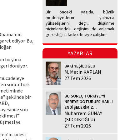
Bir önceki yazıda, büyük
medeniyetlerin yalnızca
yükselişlerini değil, düşünme
biçimlerindeki değişimi de anlamak
 Obama’nın
gerektiğini ifade etmeye çalıştım.
şaret ediyor. Bu,
rdoğan
YAZARLAR
an bu yana
 geri dönüyor.
BAKİ YEŞİLOĞLU
M. Metin KAPLAN
 mücadeleye
27 Tem 2026
emen sonra Türk
önetiminde
BU SÜREÇ TÜRKİYE’Yİ
e” şeklinde bir
NEREYE GÖTÜRÜR? HAKLI
 ABD,
ENDİŞELERİMİZ...
sayesinde son
Muharrem GÜNAY
çekilmesi”
(SIDDIKOĞLU)
rüşmesi ve
27 Tem 2026
en’in iadesi