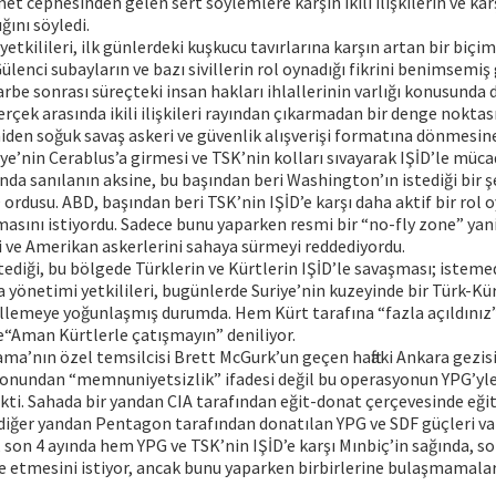
 cephesinden gelen sert söylemlere karşın ikili ilişkilerin ve karşı
ını söyledi.
tkilileri, ilk günlerdeki kuşkucu tavırlarına karşın artan bir bi
ülenci subayların ve bazı sivillerin rol oynadığı fikrini benimsemi
be sonrası süreçteki insan hakları ihlallerinin varlığı konusunda 
rçek arasında ikili ilişkileri rayından çıkarmadan bir denge noktası
 yeniden soğuk savaş askeri ve güvenlik alışverişi formatına dönmesi
kiye’nin Cerablus’a girmesi ve TSK’nin kolları sıvayarak IŞİD’le müc
a sanılanın aksine, bu başından beri Washington’ın istediği bir ş
 ordusu. ABD, başından beri TSK’nin IŞİD’e karşı daha aktif bir rol
tmasını istiyordu. Sadece bunu yaparken resmi bir “no-fly zone” yan
 ve Amerikan askerlerini sahaya sürmeyi reddediyordu.
ediği, bu bölgede Türklerin ve Kürtlerin IŞİD’le savaşması; istemed
yönetimi yetkilileri, bugünlerde Suriye’nin kuzeyinde bir Türk-Kü
lemeye yoğunlaşmış durumda. Hem Kürt tarafına “fazla açıldınız” 
e“Aman Kürtlerle çatışmayın” deniliyor.
a’nın özel temsilcisi Brett McGurk’un geçen haftaki Ankara gezisi
onundan “memnuniyetsizlik” ifadesi değil bu operasyonun YPG’y
ti. Sahada bir yandan CIA tarafından eğit-donat çerçevesinde eğit
diğer yandan Pentagon tarafından donatılan YPG ve SDF güçleri va
on 4 ayında hem YPG ve TSK’nin IŞİD’e karşı Mınbiç’in sağında, so
etmesini istiyor, ancak bunu yaparken birbirlerine bulaşmamaları