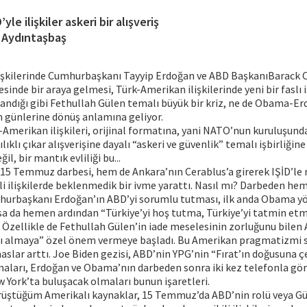
yle ilişkiler askeri bir alışveriş
ı Aydıntaşbaş
işkilerinde Cumhurbaşkanı Tayyip Erdoğan ve ABD BaşkanıBarack
esinde bir araya gelmesi, Türk-Amerikan ilişkilerinde yeni bir faslı i
ndığı gibi Fethullah Gülen temalı büyük bir kriz, ne de Obama-E
n günlerine dönüş anlamına geliyor.
Amerikan ilişkileri, orijinal formatına, yani NATO’nun kuruluşund
klı çıkar alışverişine dayalı “askeri ve güvenlik” temalı işbirliğine
ğil, bir mantık evliliği bu...
5 Temmuz darbesi, hem de Ankara’nın Cerablus’a girerek IŞİD’le
ili ilişkilerde beklenmedik bir ivme yarattı. Nasıl mı? Darbeden h
urbaşkanı Erdoğan’ın ABD’yi sorumlu tutması, ilk anda Obama y
sa da hemen ardından “Türkiye’yi hoş tutma, Türkiye’yi tatmin etm
 Özellikle de Fethullah Gülen’in iade meselesinin zorluğunu bilen
ı almaya” özel önem vermeye başladı. Bu Amerikan pragmatizmi 
emaslar arttı. Joe Biden gezisi, ABD’nin YPG’nin “Fırat’ın doğusuna 
maları, Erdoğan ve Obama’nın darbeden sonra iki kez telefonla gö
 York’ta buluşacak olmaları bunun işaretleri.
ştüğüm Amerikalı kaynaklar, 15 Temmuz’da ABD’nin rolü veya Gül