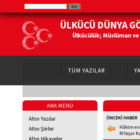
ÜLKÜCÜ DÜNYA G
Ülkücülük; Müslüman ve Do
TÜM YAZILAR
Y
ANA MENÜ
ÖNCEKİ HABER
Altın Yazılar
Hâkim en
Altın Şiirler
M.Yaşar K
Altın Hikayeler