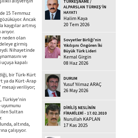
lıklı alışverişin
TÜRKEŞNAME /
ALPARSLAN TÜRKEŞ’İN
HAYATI
çimde 15 Temmuz
Halim Kaya
ş gözüküyor. Ancak
20 Tem 2026
da kaygılar artmış
 arıyor.
ne neden olan
Sovyetler Birliği'nin
adeleye girmiş
Yıkılışını Öngören İki
eydi. Nihayetinde
Büyük Türk Lideri
 oynamasını ve
Kemal Girgin
i uçuşa kapalı
08 Haz 2026
iği, bir Türk-Kürt
DURUM
rt ya da Kürt-Arap
Yusuf Yılmaz ARAÇ
mesajı veriliyor;
26 May 2026
, Türkiye’nin
le uyumunu
DİRİLİŞ NESLİNİN
ilen Sultan
FİRARÎLERİ - 17.02.2010
r.
Nurullah KAPLAN
lunda, altında,
17 Kas 2025
na çalışıyor.