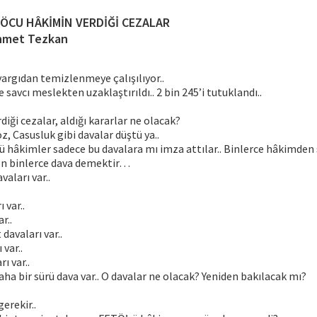
ÖCU HÂKİMİN VERDİĞİ CEZALAR
met Tezkan
yargıdan temizlenmeye çalışılıyor..
 savcı meslekten uzaklaştırıldı.. 2 bin 245’i tutuklandı..
iği cezalar, aldığı kararlar ne olacak?
, Casusluk gibi davalar düştü ya..
 hâkimler sadece bu davalara mı imza attılar.. Binlerce hâkimden 
on binlerce dava demektir…
aları var..
 var..
r..
davaları var..
 var..
ı var..
aha bir sürü dava var.. O davalar ne olacak? Yeniden bakılacak mı?
erekir..