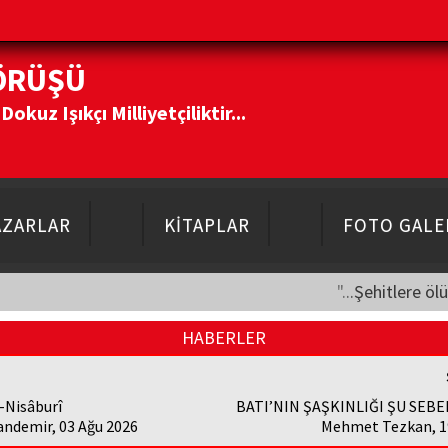
ÖRÜŞÜ
kuz Işıkçı Milliyetçiliktir...
AZARLAR
KİTAPLAR
FOTO GALE
"...Şehitlere öl
HABERLER
-Nisâburî
BATI’NIN ŞAŞKINLIĞI ŞU SEB
andemir, 03 Ağu 2026
Mehmet Tezkan, 19