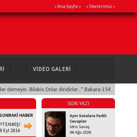
«
Ana Sayfa
» «
İlkelerimiz
»
Rİ
VİDEO GALERİ
üler demeyin. Bilakis Onlar diridirler..." Bakara-154
SON YAZI
SONRAKİ HABER
Aynı Sorulara Farklı
Cevaplar
EPTENMİŞ!
İdris Savaş
 Eyl 2016
06 Ağu 2026