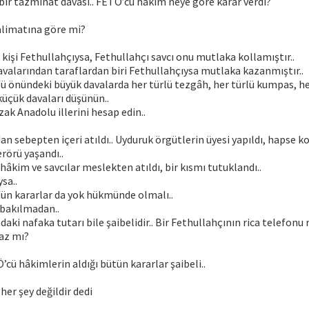
ir tazminat davası.. FETÖ’cü hâkim neye göre karar verdi?
alimatına göre mi?
kişi Fethullahçıysa, Fethullahçı savcı onu mutlaka kollamıştır..
valarından taraflardan biri Fethullahçıysa mutlaka kazanmıştır..
önündeki büyük davalarda her türlü tezgâh, her türlü kumpas, her
üçük davaları düşünün..
ak Anadolu illerini hesap edin..
an sebepten içeri atıldı.. Uyduruk örgütlerin üyesi yapıldı, hapse ko
erörü yaşandı..
hâkim ve savcılar meslekten atıldı, bir kısmı tutuklandı..
sa..
tün kararlar da yok hükmünde olmalı..
 bakılmadan..
ki nafaka tutarı bile şaibelidir.. Bir Fethullahçının rica telefonu
az mı?
’cü hâkimlerin aldığı bütün kararlar şaibeli..
er şey değildir dedi