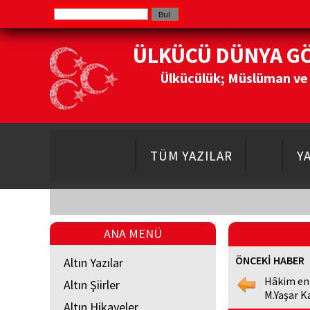
ÜLKÜCÜ DÜNYA G
Ülkücülük; Müslüman ve Do
TÜM YAZILAR
Y
ANA MENÜ
ÖNCEKİ HABER
Altın Yazılar
Hâkim en
Altın Şiirler
M.Yaşar K
Altın Hikayeler