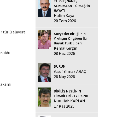
TÜRKEŞNAME /
ALPARSLAN TÜRKEŞ’İN
HAYATI
Halim Kaya
20 Tem 2026
 türlü alavere
Sovyetler Birliği'nin
Yıkılışını Öngören İki
Büyük Türk Lideri
Kemal Girgin
nuldu..
08 Haz 2026
DURUM
Yusuf Yılmaz ARAÇ
26 May 2026
 rakamı
DİRİLİŞ NESLİNİN
FİRARÎLERİ - 17.02.2010
Nurullah KAPLAN
17 Kas 2025