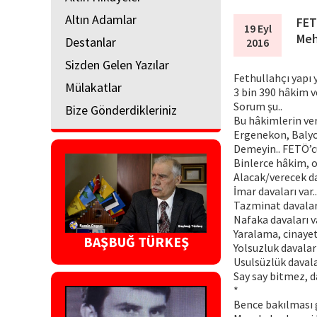
Altın Adamlar
FET
19 Eyl
Meh
Destanlar
2016
Sizden Gelen Yazılar
Fethullahçı yapı 
Mülakatlar
3 bin 390 hâkim ve
Sorum şu..
Bize Gönderdikleriniz
Bu hâkimlerin verd
Ergenekon, Balyoz
Demeyin.. FETÖ’cü
Binlerce hâkim, 
Alacak/verecek dav
İmar davaları var..
Tazminat davaları
Nafaka davaları va
Yaralama, cinayet 
BAŞBUĞ TÜRKEŞ
Yolsuzluk davaları
Usulsüzlük davalar
Say say bitmez, d
*
Bence bakılması g