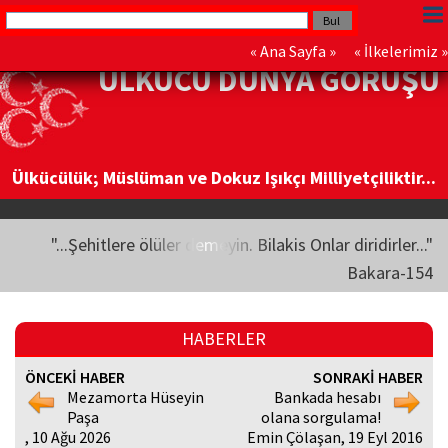
«
Ana Sayfa
» «
İlkelerimiz
»
ÜLKÜCÜ DÜNYA GÖRÜŞÜ
Ülkücülük; Müslüman ve Dokuz Işıkçı Milliyetçiliktir...
"...Şehitlere ölüler demeyin. Bilakis Onlar diridirler..."
Bakara-154
HABERLER
ÖNCEKİ HABER
SONRAKİ HABER
Mezamorta Hüseyin
Bankada hesabı
Paşa
olana sorgulama!
, 10 Ağu 2026
Emin Çölaşan, 19 Eyl 2016