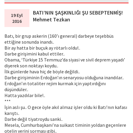
BATI’NIN ŞAŞKINLIĞI ŞU SEBEPTENMİŞ!
19 Eyl
Mehmet Tezkan
2016
Batı, bir grup askerin (160’ı general) darbeye teşebbüs
ettiğine sonunda inandı..
Bir ay hatta bir buçuk ay rötarlı oldu!..
Darbe girişimini kabul ettiler..
Obama, ‘Türkiye 15 Temmuz’da siyasi ve sivil deprem yaşadı’
diyerek son noktayı koydu..
İlk günlerde hava hiç de böyle değildi..
Darbe girişiminin Erdoğan’ın senaryosu olduğuna inandılar..
Erdoğan’ın totaliter rejim kurmak için yaptırdığını
düşündüler..
Hatta yazdılar bile!..
***
İşin aslı şu.. O gece öyle akıl almaz işler oldu ki Batı’nın kafası
karıştı..
Darbe değil tiyatroydu sanki..
Mesela, Cumhurbaşkanı’na suikast timinin yoldan geçenlere
otelin yerini sorması gibi..