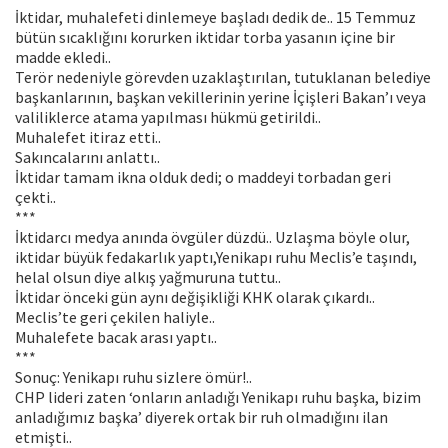
İktidar, muhalefeti dinlemeye başladı dedik de.. 15 Temmuz
bütün sıcaklığını korurken iktidar torba yasanın içine bir
madde ekledi..
Terör nedeniyle görevden uzaklaştırılan, tutuklanan belediye
başkanlarının, başkan vekillerinin yerine İçişleri Bakan’ı veya
valiliklerce atama yapılması hükmü getirildi..
Muhalefet itiraz etti..
Sakıncalarını anlattı..
İktidar tamam ikna olduk dedi; o maddeyi torbadan geri
çekti..
***
İktidarcı medya anında övgüler düzdü.. Uzlaşma böyle olur,
iktidar büyük fedakarlık yaptı,Yenikapı ruhu Meclis’e taşındı,
helal olsun diye alkış yağmuruna tuttu..
İktidar önceki gün aynı değişikliği KHK olarak çıkardı..
Meclis’te geri çekilen haliyle..
Muhalefete bacak arası yaptı..
***
Sonuç: Yenikapı ruhu sizlere ömür!..
CHP lideri zaten ‘onların anladığı Yenikapı ruhu başka, bizim
anladığımız başka’ diyerek ortak bir ruh olmadığını ilan
etmişti..