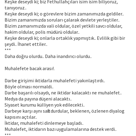
Keşke deseydi ki; biz Fethullahçıları isim isim biliyoruz,
tanıyoruz..
Keşke deseydi ki; o görevlere bizim zamanımızda geldiler..
Bizim zamanımızda soruları çalarak devlete yerleştiler..
Bizim zamanımızda vali oldular, özel yetkili savcı oldular,
hakim oldular, polis müdürü oldular..
Keşke deseydi ki; onlarla ortaklık yapmıştık.. Evlilik gibi bir
şeydi.. İhanet ettiler..
***
Daha doğru olurdu.. Daha inandırıcı olurdu..
Muhalefete bacak arası!.
Darbe girişimi iktidarla muhalefeti yakınlaştırdı..
Böyle olması normaldi..
Darbe başarılı olsaydı, ne iktidar kalacaktı ne muhalefet..
Medya da payına düşeni alacaktı..
Siyaset kurumu külliyen yok edilecekti..
Darbeye karşı aynı safta durdular, beklenen, özlenen diyalog
kapısını açtılar..
İktidar, muhalefeti dinlemeye başladı..
Muhalefet, iktidarın bazı uygulamalarına destek verdi..
***