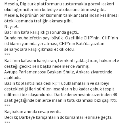
Mesela, Digiturk platformunu susturmakla görevli askeri
okul öğrencilerinin belediye otobüsüne binmesi gibi..
Mesela, köprünün bir kısmının tanklar tarafından kesilmesi
öteki kısmında trafiğin akması gibi..
Neyse!..
Batı’nın kafa karışıklığı sonunda geçti..
Bunda muhalefetin payı büyük.. Özellikle CHP’nin.. CHP’nin
iktidarın yanında yer alması, CHP’nin Batı’da yazılan
senaryolara karşı çıkması etkili oldu..
***
Batı’nın kafasını karıştıran, temkinli yaklaştıran, hükümete
desteği geciktiren başka nedenler de varmış..
Avrupa Parlamentosu Başkanı Shulz, Ankara ziyaretinde
açıkladı..
Basın toplantısında dedi ki; ‘Tutuklamaların ve darbeyi
desteklediği ileri sürülen insanların bu kadar çabuk tespit
edilmesi bizi düşündürdü.. Darbe denemesinin üzerinden 48
saat geçtiğinde binlerce insanın tutuklanması bizi şaşırttı.’
***
Başbakan anında cevap verdi..
Dedi ki; Darbeye karışanların dokümanları elimize geçti..
***