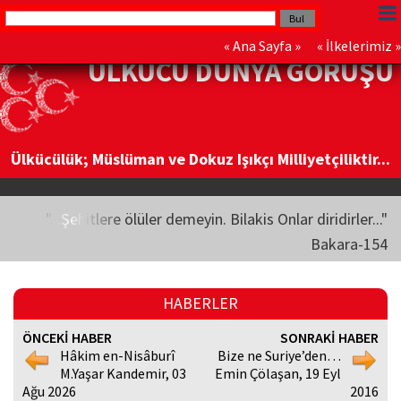
«
Ana Sayfa
» «
İlkelerimiz
»
ÜLKÜCÜ DÜNYA GÖRÜŞÜ
Ülkücülük; Müslüman ve Dokuz Işıkçı Milliyetçiliktir...
"...Şehitlere ölüler demeyin. Bilakis Onlar diridirler..."
Bakara-154
HABERLER
ÖNCEKİ HABER
SONRAKİ HABER
Hâkim en-Nisâburî
Bize ne Suriye’den…
M.Yaşar Kandemir, 03
Emin Çölaşan, 19 Eyl
Ağu 2026
2016