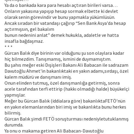
Ya da o bankada kara para hesabı açtıran birileri varsa…
Onların yakasına yapışıp hesap sormak elbette ki devlet
olarak senin görevindir ve bunu yapmakla yükümlüsün.
Ancak sıradan bir vatandaşı çağırıp “Sen Bank Asya'da hesap
açtırmışsın, gel bakalım
bunun nedenini anlat” demek hukukla, adaletle ve hatta
insafla bağdaşmaz.
* * *
Gürcan Balık diye birinin var olduğunu şu son olaylara kadar
hiç bilmezdim. Tanışmamış, ismini de duymamıştım.
Bu şahıs meğer eski Dışişleri Bakanı Ali Babacan ile sadrazam
Davutoğlu Ahmet'in bakanlıktaki en yakın adamı,sırdaşı, özel
kalem müdürü ve danışmanı imiş.
Onun elinden tutmuş, özel danışmanlığa getirmiş, sonra
acele tarafından terfi ettirip (hakkı olmadığı halde) büyükelçi
yapmışlar.
Meğer bu Gürcan Balık (iddialara göre) bakanlıktaFETÖ'nün
en yakın elemanlarından biri imiş ve bakanlıkta bunu herkes
bilirmiş.
Gürcan Balık şimdi FETÖ soruşturması nedeniyletutuklanmış
durumda.
Ya onu o makama getiren Ali Babacan-Davutoğlu