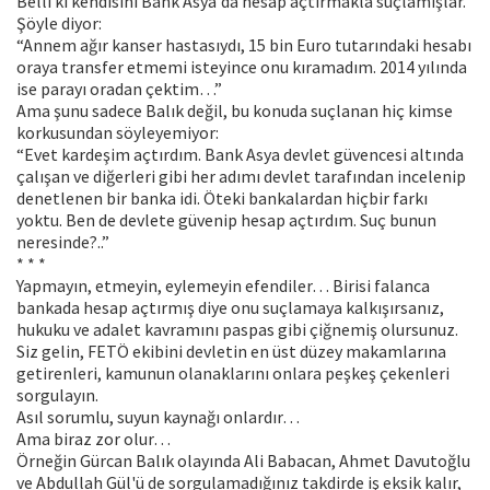
Belli ki kendisini Bank Asya'da hesap açtırmakla suçlamışlar.
Şöyle diyor:
“Annem ağır kanser hastasıydı, 15 bin Euro tutarındaki hesabı
oraya transfer etmemi isteyince onu kıramadım. 2014 yılında
ise parayı oradan çektim…”
Ama şunu sadece Balık değil, bu konuda suçlanan hiç kimse
korkusundan söyleyemiyor:
“Evet kardeşim açtırdım. Bank Asya devlet güvencesi altında
çalışan ve diğerleri gibi her adımı devlet tarafından incelenip
denetlenen bir banka idi. Öteki bankalardan hiçbir farkı
yoktu. Ben de devlete güvenip hesap açtırdım. Suç bunun
neresinde?..”
* * *
Yapmayın, etmeyin, eylemeyin efendiler… Birisi falanca
bankada hesap açtırmış diye onu suçlamaya kalkışırsanız,
hukuku ve adalet kavramını paspas gibi çiğnemiş olursunuz.
Siz gelin, FETÖ ekibini devletin en üst düzey makamlarına
getirenleri, kamunun olanaklarını onlara peşkeş çekenleri
sorgulayın.
Asıl sorumlu, suyun kaynağı onlardır…
Ama biraz zor olur…
Örneğin Gürcan Balık olayında Ali Babacan, Ahmet Davutoğlu
ve Abdullah Gül'ü de sorgulamadığınız takdirde iş eksik kalır,