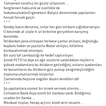
Tamamen tarafsız bir gözle izliyorum…
Sergilenen haksızlık ve özellikle de
hukuksuzluklarErgenekon-Balyoz döneminde yapılanları
fersah fersah geçti.
* * *
Yandaş basın derseniz, onlar her gün intikam çığlıklarıatıyor.
O kesimde at iziyle it izi birbirine gerçekten karışmış
durumda.
İktidardan yana olmayan herkese çamur atılıyor, doğruluğu
kuşkulu haber ve yazılarla iftiralar atılıyor, kitlelere
korkusalınmak isteniyor.
Bir sürü laf cambazlığı ile hedef saptırılıyor.
Şimdi FETÖ'cü diye en ağır sözlerle saldırdıkları kişileri o
yüksek makamlara bu iktidarın getirdiğini, onların işadamları
ile kurumlarını bu iktidarın göz yumup zenginleştirdiğini
topluma unutturmak istiyorlar.
Zamanında hepsine övgüler düzen kendileri idi!
* * *
Şu yapılanlara somut bir örnek vermek isterim…
Cemaatin Bank Asya isimli bir bankası vardı. Bildiğimiz
sıradan bir banka…
Mevduat toplar, hesap açtırır, kredi verir vesaire…