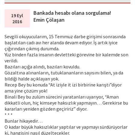
Bankada hesabı olana sorgulama!
19 Eyl
Emin Çölaşan
2016
Sevgili okuyucularım, 15 Temmuz darbe girişimi sonrasında
başlatılan cadı avı her alanda devam ediyor. İş artık iyice
çığırından çıkmış durumda.
Yüz binden fazla insanın devletteki görevine bir kalemde son
verildi.
Bazıları açığa alındı, bazıları kovuldu.
Gözaltına alınanların, tutuklananların sayısını bilen, ya da
bildiği halde açıklayan yok.
Recep Bey bu konuda “At iziyle it izi birbirine karıştı”diyor
ama yine çözüm yok!
Binali Bey bu zulüm sürecini yaratanları uyarıyor, “Aman
dikkatli olun, hiç kimseye haksızlık yapmayın… Gerekirse bu
kararları yeniden gözden geçiririz” diyor.
* * *
Bunlar hikayedir…
O kadar büyük haksızlıklar yaptılar ve yapmayı sürdürüyorlar
ki, hangisini nasıl düzeltecekler.