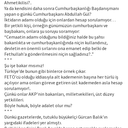
Ahmetikilisi?..
Ya da kendisini daha sonra Cumhurbaşkanlığı Başdanışmanı
yapan o günkü Cumhurbaşkanı Abdullah Gül?
İktidarın adamı olduğu için onlardan hesap sorulamıyor…
Bir yetkili kişi, örneğin günümüzün cumhurbaşkanı ve
başbakanı, onlara şu soruyu soramıyor:
“Cemaatin adamı olduğunu bildiğiniz halde bu şahsı
bakanlıkta ve cumhurbaşkanlığında niçin kullandınız,
devletin en önemli sırlarını ona emanet edip belki de
Fethullah'a gönderilmesini niçin sağladınız?..”
* * *
Şu işe bakar mısınız!
Türkiye'de bunun gibi binlerce örnek çıkar.
FETÖ'cü olduğu iddiasıyla alt kademenin başına her türlü iş
açılıyor ama onları göreve getiren üst kademeden asla hesap
sorulamıyor!..
Çünkü onlar AKP'nin bakanları, milletvekilleri, üst düzey
yetkilileri.
Böyle hukuk, böyle adalet olur mu?
* * *
Dünkü gazetelerde, tutuklu büyükelçi Gürcan Balık'ın
yargıdaki ifadeleri yer almıştı.