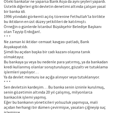
Öteki bankalar ne yaparsa Bank Asya da aynı şeyleri yapardı.
Üstelik diğerleri gibi devletin denetimi altında çalışan yasal
bir banka idi.
1996 yılındaki görkemli açılış törenine Fethullah'la birlikte
bu iktidarın en üst düzey yetkilileri de katılmıştı.
Örneğin o günlerde İstanbul Büyükşehir Belediye Başkanı
olan Tayyip Erdoğan!..
* * *
Ne zaman ki iktidar-cemaat kavgası patladı, Bank
Asyakapatıldı.
Şimdi bu açıdan başka bir cadı kazanı olayına tanık
olmaktayız.
Bu bankaya şu veya bu nedenle para yatırmış, ya da bankadan
kredi kullanmış olanlar soruşturuluyor, gözaltı ve tutuklama
işlemleri yapılıyor…
Ya da devlet memuru ise açığa alınıyor veya tutuklanıyor.
* * *
Sen devletsin kardeşim… Bu banka senin izninle kurulmuş,
senin gözetimin altında 20 yıl çalışmış, milyonlarca
bankacılık işlemi yapmış.
Eğer bu bankanın yöneticileri yolsuzluk yapmışsa, mali
açıdan herhangi bir dümen çevirmişse, yasaları çiğneyip suç
işlemişse…