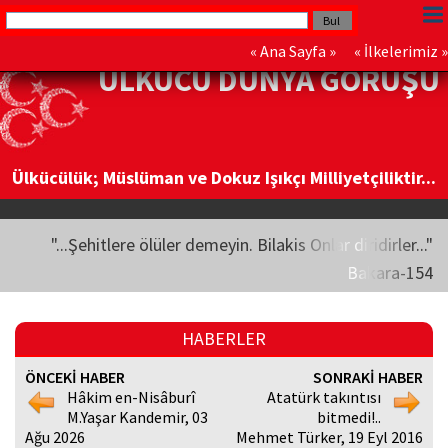
«
Ana Sayfa
» «
İlkelerimiz
»
ÜLKÜCÜ DÜNYA GÖRÜŞÜ
Ülkücülük; Müslüman ve Dokuz Işıkçı Milliyetçiliktir...
"...Şehitlere ölüler demeyin. Bilakis Onlar diridirler..."
Bakara-154
HABERLER
ÖNCEKİ HABER
SONRAKİ HABER
Hâkim en-Nisâburî
Atatürk takıntısı
M.Yaşar Kandemir, 03
bitmedi!..
Ağu 2026
Mehmet Türker, 19 Eyl 2016