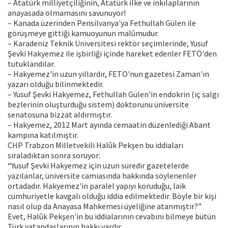
– Atatürk milliyetçiliğinin, Atatürk ilke ve inkılaplarının
anayasada olmamasını savunuyor!
– Kanada üzerinden Pensilvanya'ya Fethullah Gülen ile
görüşmeye gittiği kamuoyunun malûmudur.
– Karadeniz Teknik Üniversitesi rektör seçimlerinde, Yusuf
Şevki Hakyemez ile işbirliği içinde hareket edenler FETÖ'den
tutuklandılar.
– Hakyemez'in uzun yıllardır, FETO'nun gazetesi Zaman'ın
yazarı olduğu bilinmektedir.
– Yusuf Şevki Hakyemez, Fethullah Gülen'in endokrin (iç salgı
bezlerinin oluşturduğu sistem) doktorunu üniversite
senatosuna bizzat aldırmıştır.
– Hakyemez, 2012 Mart ayında cemaatin düzenlediği Abant
kampına katılmıştır.
CHP Trabzon Milletvekili Halûk Pekşen bu iddiaları
sıraladıktan sonra soruyor:
“Yusuf Şevki Hakyemez için uzun süredir gazetelerde
yazılanlar, üniversite camiasında hakkında söylenenler
ortadadır. Hakyemez'in paralel yapıyı koruduğu, laik
cumhuriyetle kavgalı olduğu iddia edilmektedir. Böyle bir kişi
nasıl olup da Anayasa Mahkemesi üyeliğine atanmıştır?”
Evet, Halûk Pekşen'in bu iddialarının cevabını bilmeye bütün
Türk vatandaşlarının hakkı vardır.