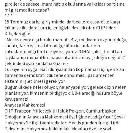
girdiler de sadece imam hatip okullarına ve iktidar partisine
mi giremediler acaba?
* * *
15 Temmuz darbe girişiminde, darbecilere cesaretle karşı
çıkan ve iktidara tüm içtenliğiyle destek olan CHP lideri
Kılıçdaroğlu:
“Meclis devre dışı bırakılmamalı. Biz, medyanın özgür olduğu,
sanatçıların işten atılmadığı, bilim insanlarının
tutuklanmadığı bir Türkiye istiyoruz. ‘OHAL çıktı, fırsattan
faydalanıp muhalifleri hapse atalım' anlayışı doğru değildir.”
şeklindeki uyarısında haksız mı?
Türkiye'nin uygar Batı dünyasından kopmaması için, en kısa
zamanda demokratik düzene dönülmesi, parlamenter
sistemin işletilmesi gerekiyor.
Bugün ülkede neler oluyor, neler yapılıyor, gelecek için neler
planlanıyor, kimsenin bildiği yok. Ülke aradığı huzura böyle
kavuşamaz!
Anayasa Mahkemesi
CHP Trabzon Milletvekili Halûk Pekşen, Cumhurbaşkanı
Erdoğan'ın Anayasa Mahkemesi üyeliğine atadığı Yusuf Şevki
Hakyemez'le ilgili yeni iddiaları Meclis gündemine getirdi.
Pekşen'in, Hakyemez hakkındaki iddiaları özetle şöyle: