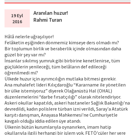
Aranılan huzur!
19 Eyl
Rahmi Turan
2016
Hâlâ nelerle uğraşılıyor!
Felâketin eşiğinden dönmemiz kimseye ders olmadı mı?
Bir toplumun birlik ve beraberlik içinde olmasından daha
güzel bir şey var mı?
İnsanlar sıkılmış yumruk gibi birbirine kenetlenirse, tüm
güçlüklerin yenileceği, tüm belâların def edileceği
öğrenilmedi mi?
Ülkede huzur için ayrımcılığın mutlaka bitmesi gerekir.
Ana muhalefet lideri Kılıçdaroğlu “Kararname ile yönetilen
bir ülke istemiyoruz” diyerek Olağanüstü Hal (OHAL)
düzenlemelerini “darbe fırsatçılığı” olarak nitelendiriyor.
Askeri okullar kapatıldı, askeri hastaneler Sağlık Bakanlığı'na
devredildi, kadın polislere türban izni verildi, Saray'a Atatürk
karşıtı danışman, Anayasa Mahkemesi'ne Cumhuriyetle
kavgalı olduğu iddia edilen üye atandı.
Ülkenin bütün kurumlarıyla oynanırken, imam hatip
okullarıyla ilgili herhangi bir işlem yok. FETÖ'cüler her yere