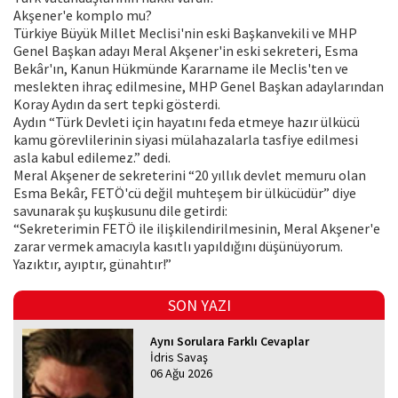
Akşener'e komplo mu?
Türkiye Büyük Millet Meclisi'nin eski Başkanvekili ve MHP
Genel Başkan adayı Meral Akşener'in eski sekreteri, Esma
Bekâr'ın, Kanun Hükmünde Kararname ile Meclis'ten ve
meslekten ihraç edilmesine, MHP Genel Başkan adaylarından
Koray Aydın da sert tepki gösterdi.
Aydın “Türk Devleti için hayatını feda etmeye hazır ülkücü
kamu görevlilerinin siyasi mülahazalarla tasfiye edilmesi
asla kabul edilemez.” dedi.
Meral Akşener de sekreterini “20 yıllık devlet memuru olan
Esma Bekâr, FETÖ'cü değil muhteşem bir ülkücüdür” diye
savunarak şu kuşkusunu dile getirdi:
“Sekreterimin FETÖ ile ilişkilendirilmesinin, Meral Akşener'e
zarar vermek amacıyla kasıtlı yapıldığını düşünüyorum.
Yazıktır, ayıptır, günahtır!”
SON YAZI
Aynı Sorulara Farklı Cevaplar
İdris Savaş
06 Ağu 2026