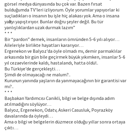
görsel medya dünyasında bu çok var. Bazen fırsat
bulduğumda TV'leri izliyorum. Öyle yorumlar yapıyorlar ki
suçladıkları o insanın bu işle hiç alakası yok. Ama o insana
yaftayı yapıştırıyor. Bunlar doğru şeyler değil. Bu tür
yanlışlıklardan uzak durmak lazım”
* * *
Bir “pardon” demek, insanların ömründen 5-6 yılı alıyor…
Aileleriyle birlikte hayatları kararıyor…
Ergenekon ve Balyoz'da öyle olmadı mı, demir parmaklılar
arkasında bir gün bile geçirmek büyük yıkımken, insanlar 5-6
yıl cezaevlerinde kaldı, hastalandı, hatta öldü!..
Bu Türkiye'de gerçekleşti…
Şimdi de olmayacağı ne malum?..
Kurunun yanında yaşların da yanmayacağının bir garantisi var
mı?..
* * *
Başbakan Yardımcısı Canikli, bilgi ve belge dışında adım
atılmadığını söylüyor…
Balyoz, Ergenekon, Odatv, Askeri Casusluk, Poyrazköy
davalarında da öyleydi…
Ama o bilgi ve belgelerin düzmece olduğu yıllar sonra ortaya
çıktı…