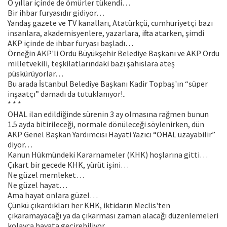
O yıllar içinde de ömürler tükendi…
Bir ihbar furyasıdır gidiyor…
Yandaş gazete ve TV kanalları, Atatürkçü, cumhuriyetçi bazı
insanlara, akademisyenlere, yazarlara, iftira atarken, şimdi
AKP içinde de ihbar furyası başladı…
Örneğin AKP'li Ordu Büyükşehir Belediye Başkanı ve AKP Ordu
milletvekili, teşkilatlarındaki bazı şahıslara ateş
püskürüyorlar…
Bu arada İstanbul Belediye Başkanı Kadir Topbaş'ın “süper
inşaatçı” damadı da tutuklanıyor!..
* * *
OHAL ilan edildiğinde sürenin 3 ay olmasına rağmen bunun
1.5 ayda bitirileceği, normale dönüleceği söylenirken, dün
AKP Genel Başkan Yardımcısı Hayati Yazıcı “OHAL uzayabilir”
diyor…
Kanun Hükmündeki Kararnameler (KHK) hoşlarına gitti…
Çıkart bir gecede KHK, yürüt işini…
Ne güzel memleket…
Ne güzel hayat…
Ama hayat onlara güzel…
Çünkü çıkardıkları her KHK, iktidarın Meclis'ten
çıkaramayacağı ya da çıkarması zaman alacağı düzenlemeleri
kolayca hayata geçirebiliyor…