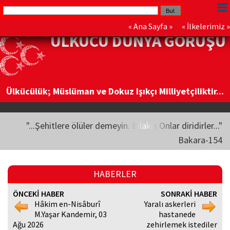
«
Ana Sayfa
» «
İlkelerimiz
»
ÜLKÜCÜ DÜNYA GÖRÜŞÜ
Ülkücülük; Müslüman ve Dokuz Işıkçı Milliyetçiliktir...
"...Şehitlere ölüler demeyin. Bilakis Onlar diridirler..."
Bakara-154
HABERLER
ÖNCEKİ HABER
SONRAKİ HABER
Hâkim en-Nisâburî
Yaralı askerleri
M.Yaşar Kandemir, 03
hastanede
Ağu 2026
zehirlemek istediler