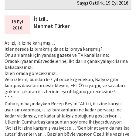
Saygı Öztürk, 19 Eyl 2016
İt izi!..
19 Eyl
Mehmet Türker
2016
At izi, it izine karışmış…
İtler nerede iz bırakmış da at izi oraya karışmış?..
Onu anlamak için yandaş gazete ve TV kanallarına;
Oradaki yazar müsveddelerine, iktidarın çanak yalayıcılarına
bakacaksınız!..
İzleri orada göreceksiniz!..
Ve o izlerin, bundan 6-7 yıl önce Ergenekon, Balyoz gibi
kumpas davalarını destekleyen, FETÖ'cü yargıç ve savcıları
göklere çıkaran it izlerinin eşi olduğunu göreceksiniz!..
* * *
Daha işin başındayken Recep Bey'in “At izi, it izine karıştı”
uyarısını yapması, it izi bırakanların ne kadar pervasız, ne
kadar vicdansız, ne kadar ahlaksız olduğunu gösteriyor…
Ülkenin Cumhurbaşkanı şunları söyleme ihtiyacı duyuyor:
“At izi it izine karışmış vaziyette… ‘Ben bir atayım da nasılsa
tutar' diyenler var… Bazıları böyle yapıyor. Özellikle yazılı ve