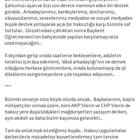
Şahsımızı aşan ve bizi son derece memnun eden bir destek
gördük... Arkadaşlarımız, kardeşlerimiz, dostlarımız,
okuyucularımız, sevenlerimiz medyadan ve sosyal medyadan
büyük destek yollayarak açık bir haksızlığa karşı bizimle saf
tuttular... Gözaltından çıktıktan sonra Başkent
Öğretmenevi'nin bahçesinde yapılan karşılamayı asla
unutmayacağım...
İl dışından gelip orada saatlerce bekleyenlere, adaletin
tecellisi için dua edenlere, 'dâvâ arkadaşlığı'nın ne demek
olduğunu herkese gösterenlere, orada bulunamayıp da iyi
dileklerini esirgemeyenlere çok teşekkür ediyorum...
***
Bizimki senaryo olsa böyle olurdu ancak... Başkalarının, başta
milliyetçiler olmak üzere, kimi AKP'lilerin ve CHP'lilerin de
haksız yere düşürüldükleri mağduriyetleri yazayım derken,
aynı akıbet az daha bizim başımıza gelecekti...
Tam da anlatmak istediğimiz buydu... Haksız uygulamalar
darbecilerle mücadeleyi kuvvetlendirmez tam tersine