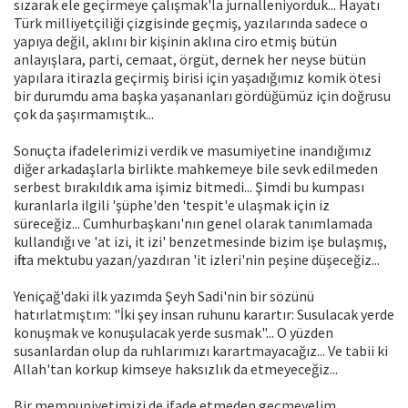
sızarak ele geçirmeye çalışmak'la jurnalleniyorduk... Hayatı
Türk milliyetçiliği çizgisinde geçmiş, yazılarında sadece o
yapıya değil, aklını bir kişinin aklına ciro etmiş bütün
anlayışlara, parti, cemaat, örgüt, dernek her neyse bütün
yapılara itirazla geçirmiş birisi için yaşadığımız komik ötesi
bir durumdu ama başka yaşananları gördüğümüz için doğrusu
çok da şaşırmamıştık...
Sonuçta ifadelerimizi verdik ve masumiyetine inandığımız
diğer arkadaşlarla birlikte mahkemeye bile sevk edilmeden
serbest bırakıldık ama işimiz bitmedi... Şimdi bu kumpası
kuranlarla ilgili 'şüphe'den 'tespit'e ulaşmak için iz
süreceğiz... Cumhurbaşkanı'nın genel olarak tanımlamada
kullandığı ve 'at izi, it izi' benzetmesinde bizim işe bulaşmış,
iftira mektubu yazan/yazdıran 'it izleri'nin peşine düşeceğiz...
Yeniçağ'daki ilk yazımda Şeyh Sadi'nin bir sözünü
hatırlatmıştım: "İki şey insan ruhunu karartır: Susulacak yerde
konuşmak ve konuşulacak yerde susmak"... O yüzden
susanlardan olup da ruhlarımızı karartmayacağız... Ve tabii ki
Allah'tan korkup kimseye haksızlık da etmeyeceğiz...
Bir memnuniyetimizi de ifade etmeden geçmeyelim...