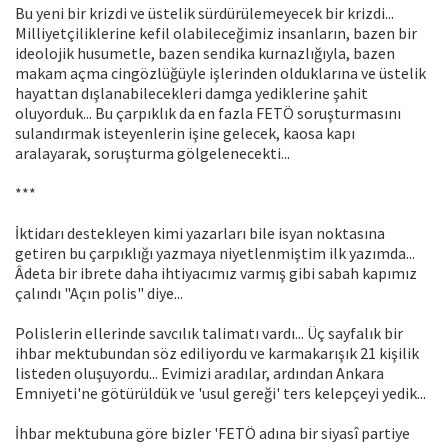
Bu yeni bir krizdi ve üstelik sürdürülemeyecek bir krizdi...
Milliyetçiliklerine kefil olabileceğimiz insanların, bazen bir
ideolojik husumetle, bazen sendika kurnazlığıyla, bazen
makam açma cingözlüğüyle işlerinden olduklarına ve üstelik
hayattan dışlanabilecekleri damga yediklerine şahit
oluyorduk... Bu çarpıklık da en fazla FETÖ soruşturmasını
sulandırmak isteyenlerin işine gelecek, kaosa kapı
aralayarak, soruşturma gölgelenecekti...
***
İktidarı destekleyen kimi yazarları bile isyan noktasına
getiren bu çarpıklığı yazmaya niyetlenmiştim ilk yazımda...
Âdeta bir ibrete daha ihtiyacımız varmış gibi sabah kapımız
çalındı "Açın polis" diye...
Polislerin ellerinde savcılık talimatı vardı... Üç sayfalık bir
ihbar mektubundan söz ediliyordu ve karmakarışık 21 kişilik
listeden oluşuyordu... Evimizi aradılar, ardından Ankara
Emniyeti'ne götürüldük ve 'usul gereği' ters kelepçeyi yedik...
İhbar mektubuna göre bizler 'FETÖ adına bir siyasî partiye