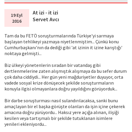
At izi - it izi
19 Eyl
Servet Avcı
2016
Tam da bu FETÖ soruşturmalarında Türkiye'yi sarmaya
başlayan tehlikeyi yazmaya niyetlenmiştim... Çünkü konu
Cumhurbaşkanı'nın da dediği gibi 'at izinin it izine karıştığı'
noktaya gelmişti...
Biz ülkeyi yönetenlerin sıradan bir vatandaş gibi
dertlenmelerine zaten alışmıştık alışmaya da bu sefer durum
çok daha ciddiydi... Her gün yeni mağduriyetler duyuyor, orta
vadede sosyal krize dönüşecek şekilde soruşturmaların
konuyla ilgisi olmayanlara doğru yayıldığını görüyorduk...
Bir darbe soruşturması nasıl sulandırılacaksa, sanki bunu
amaçlayan bir el başka görüşte olanları da işin içine çekerek
amacına doğru yürüyordu... Haksız yere açığa alınan, ilişiği
kesilen veya tartışmalı bir şekilde tutuklanan isimlere
yenileri ekleniyordu...