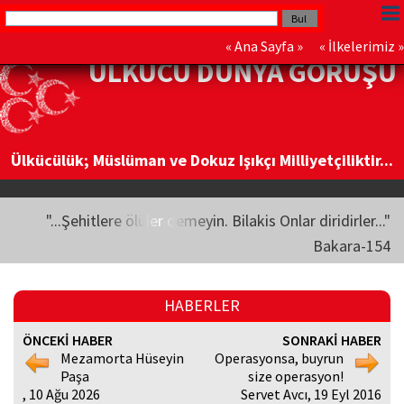
«
Ana Sayfa
» «
İlkelerimiz
»
ÜLKÜCÜ DÜNYA GÖRÜŞÜ
Ülkücülük; Müslüman ve Dokuz Işıkçı Milliyetçiliktir...
"...Şehitlere ölüler demeyin. Bilakis Onlar diridirler..."
Bakara-154
HABERLER
ÖNCEKİ HABER
SONRAKİ HABER
Mezamorta Hüseyin
Operasyonsa, buyrun
Paşa
size operasyon!
, 10 Ağu 2026
Servet Avcı, 19 Eyl 2016