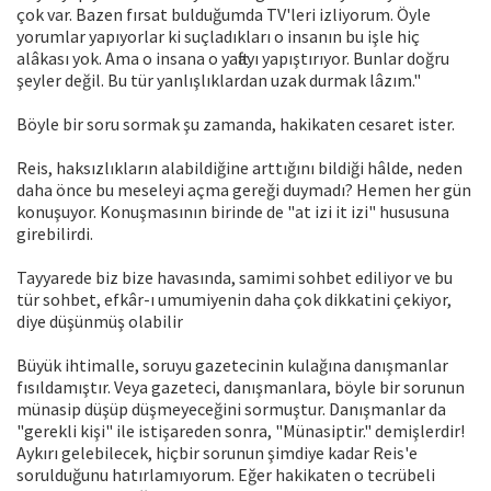
çok var. Bazen fırsat bulduğumda TV'leri izliyorum. Öyle
yorumlar yapıyorlar ki suçladıkları o insanın bu işle hiç
alâkası yok. Ama o insana o yaftayı yapıştırıyor. Bunlar doğru
şeyler değil. Bu tür yanlışlıklardan uzak durmak lâzım."
Böyle bir soru sormak şu zamanda, hakikaten cesaret ister.
Reis, haksızlıkların alabildiğine arttığını bildiği hâlde, neden
daha önce bu meseleyi açma gereği duymadı? Hemen her gün
konuşuyor. Konuşmasının birinde de "at izi it izi" hususuna
girebilirdi.
Tayyarede biz bize havasında, samimi sohbet ediliyor ve bu
tür sohbet, efkâr-ı umumiyenin daha çok dikkatini çekiyor,
diye düşünmüş olabilir
Büyük ihtimalle, soruyu gazetecinin kulağına danışmanlar
fısıldamıştır. Veya gazeteci, danışmanlara, böyle bir sorunun
münasip düşüp düşmeyeceğini sormuştur. Danışmanlar da
"gerekli kişi" ile istişareden sonra, "Münasiptir." demişlerdir!
Aykırı gelebilecek, hiçbir sorunun şimdiye kadar Reis'e
sorulduğunu hatırlamıyorum. Eğer hakikaten o tecrübeli