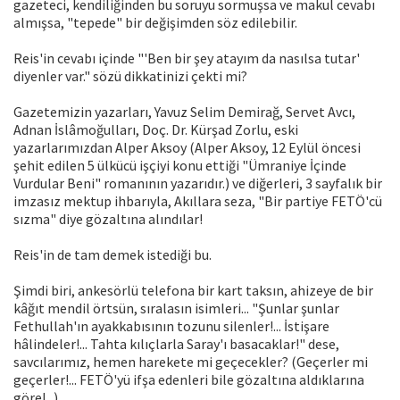
gazeteci, kendiliğinden bu soruyu sormuşsa ve makul cevabı
almışsa, "tepede" bir değişimden söz edilebilir.
Reis'in cevabı içinde "'Ben bir şey atayım da nasılsa tutar'
diyenler var." sözü dikkatinizi çekti mi?
Gazetemizin yazarları, Yavuz Selim Demirağ, Servet Avcı,
Adnan İslâmoğulları, Doç. Dr. Kürşad Zorlu, eski
yazarlarımızdan Alper Aksoy (Alper Aksoy, 12 Eylül öncesi
şehit edilen 5 ülkücü işçiyi konu ettiği "Ümraniye İçinde
Vurdular Beni" romanının yazarıdır.) ve diğerleri, 3 sayfalık bir
imzasız mektup ihbarıyla, Akıllara seza, "Bir partiye FETÖ'cü
sızma" diye gözaltına alındılar!
Reis'in de tam demek istediği bu.
Şimdi biri, ankesörlü telefona bir kart taksın, ahizeye de bir
kâğıt mendil örtsün, sıralasın isimleri... "Şunlar şunlar
Fethullah'ın ayakkabısının tozunu silenler!... İstişare
hâlindeler!... Tahta kılıçlarla Saray'ı basacaklar!" dese,
savcılarımız, hemen harekete mi geçecekler? (Geçerler mi
geçerler!... FETÖ'yü ifşa edenleri bile gözaltına aldıklarına
göre!...)