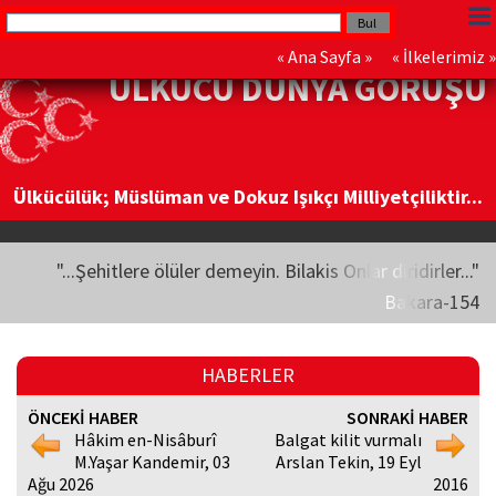
«
Ana Sayfa
» «
İlkelerimiz
»
ÜLKÜCÜ DÜNYA GÖRÜŞÜ
Ülkücülük; Müslüman ve Dokuz Işıkçı Milliyetçiliktir...
"...Şehitlere ölüler demeyin. Bilakis Onlar diridirler..."
Bakara-154
HABERLER
ÖNCEKİ HABER
SONRAKİ HABER
Hâkim en-Nisâburî
Balgat kilit vurmalı
M.Yaşar Kandemir, 03
Arslan Tekin, 19 Eyl
Ağu 2026
2016