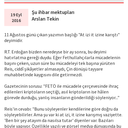
Şu ihbar mektupları
19 Eyl
Arslan Tekin
2016
11 Ağustos günü çıkan yazımın başlığı "At izi it izine karıştı"
deyimidir.
R.T. Erdoğan bizden neredeyse bir ay sonra, bu deyimi
hatırlatma gereği duydu. Eğer Fethullahçılarla mücadelenin
başını çeken, uzun süre bu mücadeleyi tek başına yürüten
Reis, ciddî şikâyetler almasaydı, Çin dönüşü tayyare
muhabbetinde kaygısını dile getirmezdi.
Gazetecinin sorusu: "FETÖ ile mücadele çerçevesinde ihraç
edilenleri kriptoların seçtiği, asıl kriptoların ise hâlen
görevde durduğu, yanlış insanların gönderildiği söyleniyor..."
Reis'in cevabı: "Bunu söyleyenler kendilerine göre doğru da
söyleyebilirler. Ama şu var ki at izi, it izine karışmış vaziyette.
'Ben bir şey atayım da nasılsa tutar' diyenler var. Bazıları
böyle yapıyor. Özellikle yazılı ve görsel medya dünyasında bu