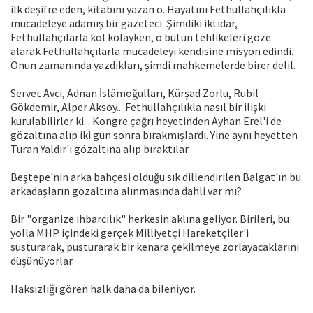
ilk deşifre eden, kitabını yazan o. Hayatını Fethullahçılıkla
mücadeleye adamış bir gazeteci. Şimdiki iktidar,
Fethullahçılarla kol kolayken, o bütün tehlikeleri göze
alarak Fethullahçılarla mücadeleyi kendisine misyon edindi.
Onun zamanında yazdıkları, şimdi mahkemelerde birer delil.
Servet Avcı, Adnan İslâmoğulları, Kürşad Zorlu, Rubil
Gökdemir, Alper Aksoy... Fethullahçılıkla nasıl bir ilişki
kurulabilirler ki... Kongre çağrı heyetinden Ayhan Erel'i de
gözaltına alıp iki gün sonra bırakmışlardı. Yine aynı heyetten
Turan Yaldır'ı gözaltına alıp bıraktılar.
Beştepe'nin arka bahçesi olduğu sık dillendirilen Balgat'ın bu
arkadaşların gözaltına alınmasında dahli var mı?
Bir "organize ihbarcılık" herkesin aklına geliyor. Birileri, bu
yolla MHP içindeki gerçek Milliyetçi Hareketçiler'i
susturarak, pusturarak bir kenara çekilmeye zorlayacaklarını
düşünüyorlar.
Haksızlığı gören halk daha da bileniyor.