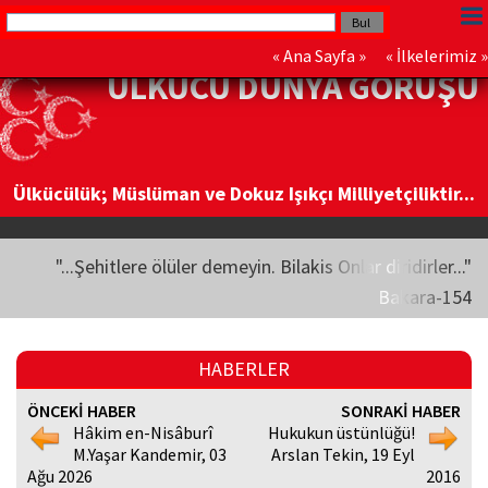
«
Ana Sayfa
» «
İlkelerimiz
»
ÜLKÜCÜ DÜNYA GÖRÜŞÜ
Ülkücülük; Müslüman ve Dokuz Işıkçı Milliyetçiliktir...
"...Şehitlere ölüler demeyin. Bilakis Onlar diridirler..."
Bakara-154
HABERLER
ÖNCEKİ HABER
SONRAKİ HABER
Hâkim en-Nisâburî
Hukukun üstünlüğü!
M.Yaşar Kandemir, 03
Arslan Tekin, 19 Eyl
Ağu 2026
2016