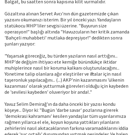
Balgat, bu saatten sonra kapısına kilit vurmalıdır.
Gözaltına alınan Servet Avcı'nın dün gazetemizde çıkan
yazısını okumanızı isterim. Bir yıl önceki yazı. Yandaşların
statükocu MHP'liler sevgisi üzerine. "Buyurun size
operasyon!" başlığı altında "Havuzcuların her kritik zamanda
'Bahçeli muhabbeti' mutlaka depreşiyor!" dedikten sonra
şunları yazıyor:
"Yaşarsak göreceğiz, bu türden yazıların nasıl arttığını...
MHP'de değişim ihtiyacı ete kemiğe büründükçe iktidar
muhiplerince nasıl bir koruma kalkanı oluşturulacağını...
Yönetime talip olanlara ağır eleştiriler ve iftiralar için nasıl
taşeronluk yapılacağını... (...) AKP'nin kazanmasını 'ülkenin
kazanması' olarak yutturmak görevleri olduğu için kaybeden
de 'sevilesi kaybeden' oluveriyor bir anda!.."
Yavuz Selim Demirağ'ın da daha önceki bir yazısı kondu
köşeye... Diyor ki: "Bugün 'darbe savar' pozlarına girerek
'demokrasi kahramanı' kesilen yandaşlar tüm uyarılarımıza
rağmen yıllarca el ele, koyun koyuna yattıkları yılanların
zehirlerini nasıl akıtacaklarının farkına varamadıklarını iddia
ederek 'suç ortağı' durumundan yırtmak peşindeler. Ve halen