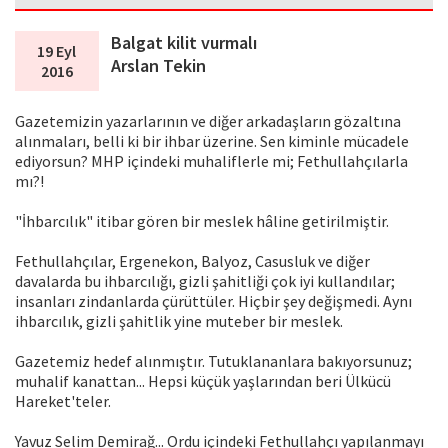
Balgat kilit vurmalı
19 Eyl
Arslan Tekin
2016
Gazetemizin yazarlarının ve diğer arkadaşların gözaltına
alınmaları, belli ki bir ihbar üzerine. Sen kiminle mücadele
ediyorsun? MHP içindeki muhaliflerle mi; Fethullahçılarla
mı?!
"İhbarcılık" itibar gören bir meslek hâline getirilmiştir.
Fethullahçılar, Ergenekon, Balyoz, Casusluk ve diğer
davalarda bu ihbarcılığı, gizli şahitliği çok iyi kullandılar;
insanları zindanlarda çürüttüler. Hiçbir şey değişmedi. Aynı
ihbarcılık, gizli şahitlik yine muteber bir meslek.
Gazetemiz hedef alınmıştır. Tutuklananlara bakıyorsunuz;
muhalif kanattan... Hepsi küçük yaşlarından beri Ülkücü
Hareket'teler.
Yavuz Selim Demirağ... Ordu içindeki Fethullahçı yapılanmayı