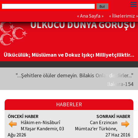
«
Ana Sayfa
» «
İlkelerimiz
»
ÜLKÜCÜ DÜNYA GÖRÜŞÜ
Ülkücülük; Müslüman ve Dokuz Işıkçı Milliyetçiliktir...
"...Şehitlere ölüler demeyin. Bilakis Onlar diridirler..."
Bakara-154
HABERLER
ÖNCEKİ HABER
SONRAKİ HABER
Hâkim en-Nisâburî
Can Erzincan
M.Yaşar Kandemir, 03
Mümtaz’er Türköne,
Ağu 2026
27 Haz 2016