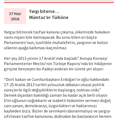
Yargı biterse…
27 Haz
Mümtaz’er Türköne
2016
Yargıyı bitirecek tasfiye kanunu çıkarsa, ülkemizde hukukun
namı nişanı bile kalmayacak. Bu sonu bilen en başta
Parlamento’nun, özellikle muhalefetin, yargının ve bütün
ülkenin ayağa kalkması kaçınılmaz.
Her şey 2013 yılının 17 Aralık’ında başladı.” Avrupa Konseyi
Parlamenterler Meclisi’nin Türkiye Raporu’nda bir hikâyenin
girişine benzeyen bu ifadeyi andıran bir cümle yer alıyor:
“Dört bakan ve Cumhurbaşkanı Erdoğan’ın oğlu hakkındaki
17-25 Aralık 2013 tarihli yolsuzluk iddiaları ulusal politik
süreçlerle ilgili değişikliklerin başlangıç noktası oldu.”
Demek dışardan bakıldığı zaman bu kadar açık belli oluyor.
Elin oğlunun soğukkanlı ve isabetli hükümler vermesi doğal;
canı yanan, demokrasiyi, özgürlükleri ve haklarımızı
kaybeden biziz. Bizler de serinkanlı davranmalıyız ve yargıyı
sıfırlayan tasfiye kanununu, doğrudan bu başlangıcın hemen