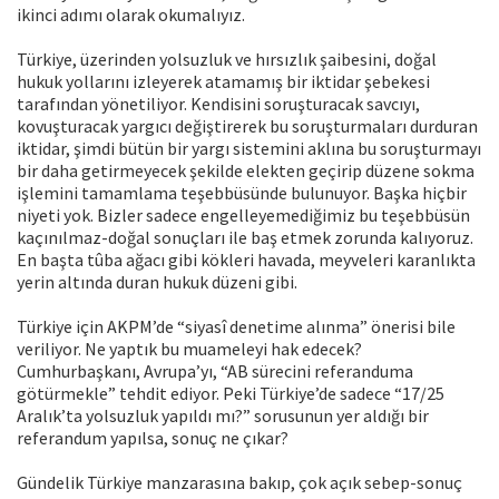
ikinci adımı olarak okumalıyız.
Türkiye, üzerinden yolsuzluk ve hırsızlık şaibesini, doğal
hukuk yollarını izleyerek atamamış bir iktidar şebekesi
tarafından yönetiliyor. Kendisini soruşturacak savcıyı,
kovuşturacak yargıcı değiştirerek bu soruşturmaları durduran
iktidar, şimdi bütün bir yargı sistemini aklına bu soruşturmayı
bir daha getirmeyecek şekilde elekten geçirip düzene sokma
işlemini tamamlama teşebbüsünde bulunuyor. Başka hiçbir
niyeti yok. Bizler sadece engelleyemediğimiz bu teşebbüsün
kaçınılmaz-doğal sonuçları ile baş etmek zorunda kalıyoruz.
En başta tûba ağacı gibi kökleri havada, meyveleri karanlıkta
yerin altında duran hukuk düzeni gibi.
Türkiye için AKPM’de “siyasî denetime alınma” önerisi bile
veriliyor. Ne yaptık bu muameleyi hak edecek?
Cumhurbaşkanı, Avrupa’yı, “AB sürecini referanduma
götürmekle” tehdit ediyor. Peki Türkiye’de sadece “17/25
Aralık’ta yolsuzluk yapıldı mı?” sorusunun yer aldığı bir
referandum yapılsa, sonuç ne çıkar?
Gündelik Türkiye manzarasına bakıp, çok açık sebep-sonuç