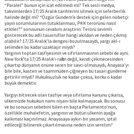
“Paralel” bunun için icat edilmedi mi? Tek sesli medya,
takvimlerden 17/25 Aralık tarihlerini silmek için seferberlik
halinde değil mi? “Özgür Gündem’e destek için gelen nöbetçi
yayın sorumlularının tutuklanması, PKK terörünü nasıl
etkiler?” sorusunun cevabını araştırın. Terörü sevimli
gösterecek bu adli tasarruflar hangi akıldan ve neden çıkmış
olabilir? 17/25 Aralık’la dengesi bozulmasaydı, yargı akl-ı
selimden bu kadar uzaklaşır mıydı?
Yargının toptan tasfiyesinin ve sıfırlanmasının sebebi de aynı.
New York’ta 17/25 Aralık’ı raftan değil, kendi çekmecesinden
çıkartıp dünyanın önüne seren bir savcı olmasaydı, Anayasa’yı
bile bile, kasten ve taammüden çiğneyen bu tasarı gündeme
getirilir miydi? Hukuksuzluk ne kadar çoksa, korku o kadar
büyük demektir.
Yargıyı bitirecek olan tasfiye veya sıfırlama kanunu çıkarsa,
ülkemizde hukukun namı nişanı bile kalmayacak. Bu sonucu
ve bu sonucun sebebini bilen en başta Parlamento’nun,
özellikle muhalefetin, yargının ve bütün ülkenin ayağa
kalkması kaçınılmaz. Anayasaya aykırı bir yasanın, iptal
edileceği bilinerek çıkartılmasına neden izin verelim?