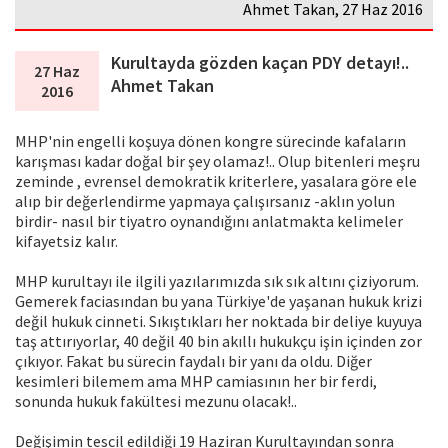
Ahmet Takan, 27 Haz 2016
Kurultayda gözden kaçan PDY detayı!..
27 Haz
Ahmet Takan
2016
MHP'nin engelli koşuya dönen kongre sürecinde kafaların
karışması kadar doğal bir şey olamaz!.. Olup bitenleri meşru
zeminde , evrensel demokratik kriterlere, yasalara göre ele
alıp bir değerlendirme yapmaya çalışırsanız -aklın yolun
birdir- nasıl bir tiyatro oynandığını anlatmakta kelimeler
kifayetsiz kalır.
MHP kurultayı ile ilgili yazılarımızda sık sık altını çiziyorum.
Gemerek faciasından bu yana Türkiye'de yaşanan hukuk krizi
değil hukuk cinneti. Sıkıştıkları her noktada bir deliye kuyuya
taş attırıyorlar, 40 değil 40 bin akıllı hukukçu işin içinden zor
çıkıyor. Fakat bu sürecin faydalı bir yanı da oldu. Diğer
kesimleri bilemem ama MHP camiasının her bir ferdi,
sonunda hukuk fakültesi mezunu olacak!..
Değişimin tescil edildiği 19 Haziran Kurultayından sonra