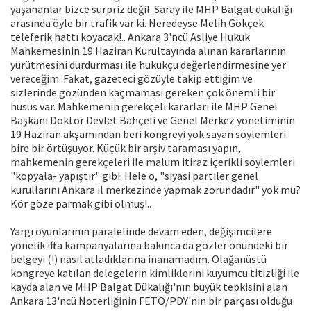
yaşananlar bizce sürpriz değil. Saray ile MHP Balgat dükalığı
arasında öyle bir trafik var ki. Neredeyse Melih Gökçek
teleferik hattı koyacak!.. Ankara 3'ncü Asliye Hukuk
Mahkemesinin 19 Haziran Kurultayında alınan kararlarının
yürütmesini durdurması ile hukukçu değerlendirmesine yer
vereceğim. Fakat, gazeteci gözüyle takip ettiğim ve
sizlerinde gözünden kaçmaması gereken çok önemli bir
husus var. Mahkemenin gerekçeli kararları ile MHP Genel
Başkanı Doktor Devlet Bahçeli ve Genel Merkez yönetiminin
19 Haziran akşamından beri kongreyi yok sayan söylemleri
bire bir örtüşüyor. Küçük bir arşiv taraması yapın,
mahkemenin gerekçeleri ile malum itiraz içerikli söylemleri
"kopyala- yapıştır" gibi. Hele o, "siyasi partiler genel
kurullarını Ankara il merkezinde yapmak zorundadır" yok mu?
Kör göze parmak gibi olmuş!..
Yargı oyunlarının paralelinde devam eden, değişimcilere
yönelik iftira kampanyalarına bakınca da gözler önündeki bir
belgeyi (!) nasıl atladıklarına inanamadım. Olağanüstü
kongreye katılan delegelerin kimliklerini kuyumcu titizliği ile
kayda alan ve MHP Balgat Dükalığı'nın büyük tepkisini alan
Ankara 13'ncü Noterliğinin FETÖ/PDY'nin bir parçası olduğu