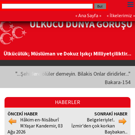
«
Ana Sayfa
» «
İlkelerimiz
»
ÜLKÜCÜ DÜNYA GÖRÜŞÜ
Ülkücülük; Müslüman ve Dokuz Işıkçı Milliyetçiliktir...
"...Şehitlere ölüler demeyin. Bilakis Onlar diridirler..."
Bakara-154
HABERLER
ÖNCEKİ HABER
SONRAKİ HABER
Hâkim en-Nisâburî
Belgeleriyle!..
M.Yaşar Kandemir, 03
İzmir'den çok korkan
Ağu 2026
Başbakan...