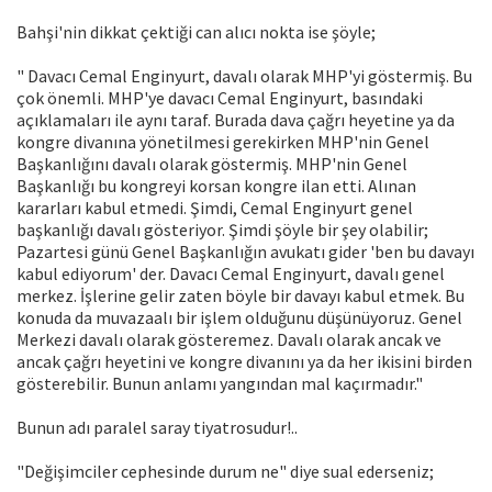
Bahşi'nin dikkat çektiği can alıcı nokta ise şöyle;
" Davacı Cemal Enginyurt, davalı olarak MHP'yi göstermiş. Bu
çok önemli. MHP'ye davacı Cemal Enginyurt, basındaki
açıklamaları ile aynı taraf. Burada dava çağrı heyetine ya da
kongre divanına yönetilmesi gerekirken MHP'nin Genel
Başkanlığını davalı olarak göstermiş. MHP'nin Genel
Başkanlığı bu kongreyi korsan kongre ilan etti. Alınan
kararları kabul etmedi. Şimdi, Cemal Enginyurt genel
başkanlığı davalı gösteriyor. Şimdi şöyle bir şey olabilir;
Pazartesi günü Genel Başkanlığın avukatı gider 'ben bu davayı
kabul ediyorum' der. Davacı Cemal Enginyurt, davalı genel
merkez. İşlerine gelir zaten böyle bir davayı kabul etmek. Bu
konuda da muvazaalı bir işlem olduğunu düşünüyoruz. Genel
Merkezi davalı olarak gösteremez. Davalı olarak ancak ve
ancak çağrı heyetini ve kongre divanını ya da her ikisini birden
gösterebilir. Bunun anlamı yangından mal kaçırmadır."
Bunun adı paralel saray tiyatrosudur!..
"Değişimciler cephesinde durum ne" diye sual ederseniz;