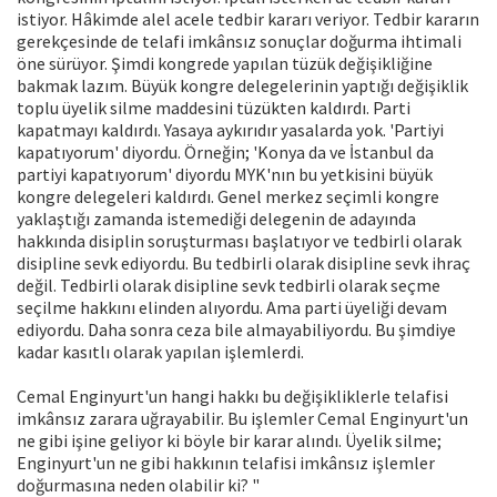
istiyor. Hâkimde alel acele tedbir kararı veriyor. Tedbir kararın
gerekçesinde de telafi imkânsız sonuçlar doğurma ihtimali
öne sürüyor. Şimdi kongrede yapılan tüzük değişikliğine
bakmak lazım. Büyük kongre delegelerinin yaptığı değişiklik
toplu üyelik silme maddesini tüzükten kaldırdı. Parti
kapatmayı kaldırdı. Yasaya aykırıdır yasalarda yok. 'Partiyi
kapatıyorum' diyordu. Örneğin; 'Konya da ve İstanbul da
partiyi kapatıyorum' diyordu MYK'nın bu yetkisini büyük
kongre delegeleri kaldırdı. Genel merkez seçimli kongre
yaklaştığı zamanda istemediği delegenin de adayında
hakkında disiplin soruşturması başlatıyor ve tedbirli olarak
disipline sevk ediyordu. Bu tedbirli olarak disipline sevk ihraç
değil. Tedbirli olarak disipline sevk tedbirli olarak seçme
seçilme hakkını elinden alıyordu. Ama parti üyeliği devam
ediyordu. Daha sonra ceza bile almayabiliyordu. Bu şimdiye
kadar kasıtlı olarak yapılan işlemlerdi.
Cemal Enginyurt'un hangi hakkı bu değişikliklerle telafisi
imkânsız zarara uğrayabilir. Bu işlemler Cemal Enginyurt'un
ne gibi işine geliyor ki böyle bir karar alındı. Üyelik silme;
Enginyurt'un ne gibi hakkının telafisi imkânsız işlemler
doğurmasına neden olabilir ki? "