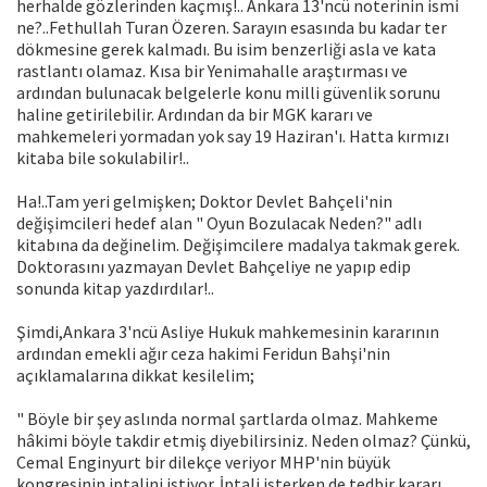
herhalde gözlerinden kaçmış!.. Ankara 13'ncü noterinin ismi
ne?..Fethullah Turan Özeren. Sarayın esasında bu kadar ter
dökmesine gerek kalmadı. Bu isim benzerliği asla ve kata
rastlantı olamaz. Kısa bir Yenimahalle araştırması ve
ardından bulunacak belgelerle konu milli güvenlik sorunu
haline getirilebilir. Ardından da bir MGK kararı ve
mahkemeleri yormadan yok say 19 Haziran'ı. Hatta kırmızı
kitaba bile sokulabilir!..
Ha!..Tam yeri gelmişken; Doktor Devlet Bahçeli'nin
değişimcileri hedef alan " Oyun Bozulacak Neden?" adlı
kitabına da değinelim. Değişimcilere madalya takmak gerek.
Doktorasını yazmayan Devlet Bahçeliye ne yapıp edip
sonunda kitap yazdırdılar!..
Şimdi,Ankara 3'ncü Asliye Hukuk mahkemesinin kararının
ardından emekli ağır ceza hakimi Feridun Bahşi'nin
açıklamalarına dikkat kesilelim;
" Böyle bir şey aslında normal şartlarda olmaz. Mahkeme
hâkimi böyle takdir etmiş diyebilirsiniz. Neden olmaz? Çünkü,
Cemal Enginyurt bir dilekçe veriyor MHP'nin büyük
kongresinin iptalini istiyor. İptali isterken de tedbir kararı