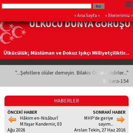
«
Ana Sayfa
» «
İlkelerimiz
»
ÜLKÜCÜ DÜNYA GÖRÜŞÜ
Ülkücülük; Müslüman ve Dokuz Işıkçı Milliyetçiliktir...
"...Şehitlere ölüler demeyin. Bilakis Onlar diridirler..."
Bakara-154
HABERLER
ÖNCEKİ HABER
SONRAKİ HABER
Hâkim en-Nisâburî
MHP'de geriye
M.Yaşar Kandemir, 03
sayım...
Ağu 2026
Arslan Tekin, 27 Haz 2016