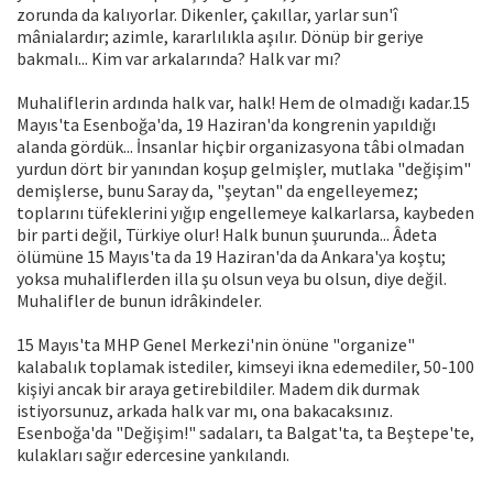
zorunda da kalıyorlar. Dikenler, çakıllar, yarlar sun'î
mânialardır; azimle, kararlılıkla aşılır. Dönüp bir geriye
bakmalı... Kim var arkalarında? Halk var mı?
Muhaliflerin ardında halk var, halk! Hem de olmadığı kadar.15
Mayıs'ta Esenboğa'da, 19 Haziran'da kongrenin yapıldığı
alanda gördük... İnsanlar hiçbir organizasyona tâbi olmadan
yurdun dört bir yanından koşup gelmişler, mutlaka "değişim"
demişlerse, bunu Saray da, "şeytan" da engelleyemez;
toplarını tüfeklerini yığıp engellemeye kalkarlarsa, kaybeden
bir parti değil, Türkiye olur! Halk bunun şuurunda... Âdeta
ölümüne 15 Mayıs'ta da 19 Haziran'da da Ankara'ya koştu;
yoksa muhaliflerden illa şu olsun veya bu olsun, diye değil.
Muhalifler de bunun idrâkindeler.
15 Mayıs'ta MHP Genel Merkezi'nin önüne "organize"
kalabalık toplamak istediler, kimseyi ikna edemediler, 50-100
kişiyi ancak bir araya getirebildiler. Madem dik durmak
istiyorsunuz, arkada halk var mı, ona bakacaksınız.
Esenboğa'da "Değişim!" sadaları, ta Balgat'ta, ta Beştepe'te,
kulakları sağır edercesine yankılandı.