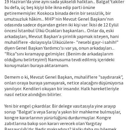
19 Haziran'da yine aynı sada yükseldi halktan... Balgat'takiler
bu defa, üç beş kişiyi bile ikna edip parti önüne
getirememişler. Koskoca binada derin bir sessizlik, bir
umutsuzluk hâkim... MHP'nin Mevcut Genel Başkanı'nın
odasında sadece dışarıdan gelen iki kişi var: İkisi de 12 Eylül
öncesi İstanbul Ülkü Ocakları başkanları... Onlar da, eski
arkadaşları, Mevcut Başkan'a şirinlik yapmak isteyen, hani
muhaliflere -dolayısıyla Ülkücülere- "nesebi gayr-i sahih!"
diyen Genel Başkan Yardımcı'sı var ya, onun arkadaşları...
"Rica"sını kıramayıp gelmişler. (Benim de arkadaşlarım
olduğunu belirteyim!) Namusuma tevdi edilmiş içerideki
konuşmaları buraya aktaramam.
Demem o ki, Mevcut Genel Başkan, muhaliflere "saydırarak",
onları oraya buraya yamayarak, netice alacağını düşünüyorsa
yanılıyor. Kendileri okuyan bir insandır. Halk hareketleriyle
nasıl netice alındığını bilirler.
Yeni bir engel çıkardılar. Bir delege vasıtasıyla yine arayıp
sorup "Balgat'a veya Saray'a yakın bir mahkeme bulmuşlar,
kongre kararlarının yürürlüğünü durdurmuşlar. Kongre
zabıtlarına bakıp son kararı verecek olan Yargıtay
Başsavcılığı'dır. Nedir maksadınız? Halkı daha mı bilemek