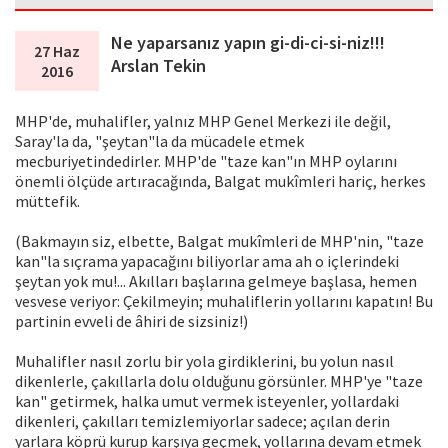
Ne yaparsanız yapın gi-di-ci-si-niz!!!
27 Haz
Arslan Tekin
2016
MHP'de, muhalifler, yalnız MHP Genel Merkezi ile değil,
Saray'la da, "şeytan"la da mücadele etmek
mecburiyetindedirler. MHP'de "taze kan"ın MHP oylarını
önemli ölçüde artıracağında, Balgat mukîmleri hariç, herkes
müttefik.
(Bakmayın siz, elbette, Balgat mukîmleri de MHP'nin, "taze
kan"la sıçrama yapacağını biliyorlar ama ah o içlerindeki
şeytan yok mu!... Akılları başlarına gelmeye başlasa, hemen
vesvese veriyor: Çekilmeyin; muhaliflerin yollarını kapatın! Bu
partinin evveli de âhiri de sizsiniz!)
Muhalifler nasıl zorlu bir yola girdiklerini, bu yolun nasıl
dikenlerle, çakıllarla dolu olduğunu görsünler. MHP'ye "taze
kan" getirmek, halka umut vermek isteyenler, yollardaki
dikenleri, çakılları temizlemiyorlar sadece; açılan derin
yarlara köprü kurup karşıya geçmek, yollarına devam etmek