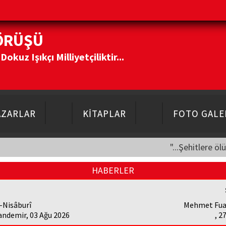
ÖRÜŞÜ
kuz Işıkçı Milliyetçiliktir...
AZARLAR
KİTAPLAR
FOTO GALE
"...Şehitlere öl
HABERLER
-Nisâburî
Mehmet Fua
andemir, 03 Ağu 2026
, 2