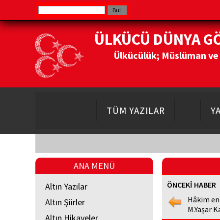
ÜLKÜCÜ DÜNYA G
Ülkücülük; Müslüman ve Do
TÜM YAZILAR
Y
ANA MENÜ
ÖNCEKİ HABER
Altın Yazılar
Hâkim en
Altın Şiirler
M.Yaşar K
Altın Hikayeler