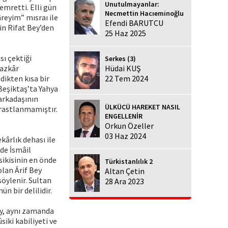
Unutulmayanlar:
mretti. Elli gün
Necmettin Hacıeminoğlu
âreyim” mısraı ile
Efendi BARUTCU
n Rifat Bey’den
25 Haz 2025
.
sı çektiği
Serkes (3)
cazkâr
Hüdai KUŞ
dikten kısa bir
22 Tem 2024
Beşiktaş’ta Yahya
arkadaşının
ÜLKÜCÜ HAREKET NASIL
a rastlanmamıştır.
ENGELLENİR
Orkun Özeller
03 Haz 2024
kârlık dehası ile
de İsmâil
sikisinin en önde
Türkistanlılık 2
olan Ârif Bey
Altan Çetin
söylenir. Sultan
28 Ara 2023
n bir delilidir.
ey, aynı zamanda
siki kabiliyeti ve