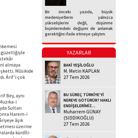
Bir önceki yazıda, büyük
medeniyetlerin yalnızca
yükselişlerini değil, düşünme
biçimlerindeki değişimi de anlamak
gerektiğini ifade etmeye çalıştım.
ahkemesi
YAZARLAR
güzelliğiyle
estekâr
ini almaya
BAKİ YEŞİLOĞLU
şketti. Mûsikide
M. Metin KAPLAN
. Ârif’i çok
27 Tem 2026
BU SÜREÇ TÜRKİYE’Yİ
if Bey, aynı
NEREYE GÖTÜRÜR? HAKLI
Muzıka-i
ENDİŞELERİMİZ...
ayda Sultan
Muharrem GÜNAY
sonra Harem-i
(SIDDIKOĞLU)
âriyeye âşık
27 Tem 2026
rketmesi üzerine
ralarda kürdîli-