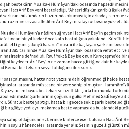
dişah bestekârın Muzıka-i Hümâyun’daki odasında hapsedilmesini e
an Hacı Ârif Bey yeni bestelediği, “Ahteri düşkün garîb ü âşık-ı âv
d şarkısını hükümdarın huzurunda okuması için arkadaşı sermüezzi
unun üzerine cezası affedilen Ârif Bey miralay rütbesine yükseltildi
Muzıka-i Hümâyun’a nâdiren uğrayan Hacı Ârif Bey’in geçim sıkıntı
Vefatından bir yıl kadar önce kalp hastalığına yakalandı. Kürdîli-hi
ûb etti güneş dünyâ karardı” mısraı ile başlayan şarkısını bestele
iran 1885 tarihinde Muzıka-i Hümâyun’daki odasında vefat etti ve 
n hazîresine defnedildi. Rauf Yektâ Bey ise onun Kuruçeşme’de bir 
ttiğini kaydeder. Ârif Bey’in ne zaman hacca gittiğine dair bir kayd
 Kemal bestekârın seyyid olduğunu ileri sürer.
bir sazı çalmasını, hatta nota yazısını dahi öğrenmediği halde beste
şinasları arasında müstesna bir yere sahip olmuştur. Hammâmîzâ
X. yüzyılın en büyük bestekârı ve özellikle şarkı formunda Türk mû
abul edilmiştir. Şarkılarının çoğunun güftesi Mehmed Sadî Bey’e ait 
dır. Süratle beste yaptığı, hatta bir gecede sekiz şarkı bestelediği 
ği bir güfteye yedi ayrı makamda beste yapması da bu alandaki gücünü
zaya sahip olduğundan ezberinde binlerce eser bulunan Hacı Ârif B
hinin sayılı hânendeleri arasında yer alır. Sesinin güzelliği üstün mû