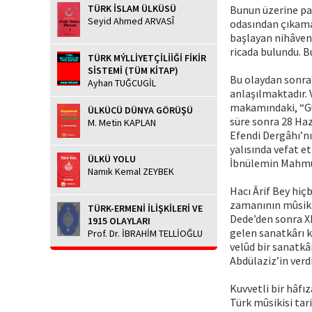
TÜRK İSLAM ÜLKÜSÜ
Bunun üzerine pa
Seyid Ahmed ARVASÎ
odasından çıkamay
başlayan nihâven
ricada bulundu. B
TÜRK MÝLLİYETÇİLİİĞİ FİKİR
SİSTEMİ (TÜM KİTAP)
Bu olaydan sonra 
Ayhan TUĞCUGİL
anlaşılmaktadır. 
makamındaki, “Gur
ÜLKÜCÜ DÜNYA GÖRÜŞÜ
süre sonra 28 Haz
M. Metin KAPLAN
Efendi Dergâhı’nı
yalısında vefat e
ÜLKÜ YOLU
İbnülemin Mahmud
Namık Kemal ZEYBEK
Hacı Ârif Bey hiç
zamanının mûsiki
TÜRK-ERMENİ İLİŞKİLERİ VE
Dede’den sonra XI
1915 OLAYLARI
gelen sanatkârı k
Prof. Dr. İBRAHİM TELLİOĞLU
velûd bir sanatkâr
Abdülaziz’in verdi
Kuvvetli bir hâfı
Türk mûsikisi tari