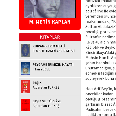
hicazkâr makamınd
ayrılıktan duyduğ
adlı câriye ile ev
veremden ölünce 
M. METİN KAPLAN
makamındaki, “Kam
Sultan Abdülaziz
hocalığı görevine 
KİTAPLAR
Sultan’ın nedîmele
ile ve 40 altın ma
KUR'AN-KERİM MEALİ
kâtiplik ve Beyko
ELMALILI HAMDİ YAZIR MEÂLİ
Zincirlikuyu’daki 
Muhsin Han II. Ab
şahın İstanbul’u 
PEYGAMBERİMİZİN HAYATI
unutamadığını, ş
İrfan YÜCEL
etmek istediğini 
söyleyerek buna i
9 IŞIK
Alparslan TÜRKEŞ
Hacı Ârif Bey’in,
öncekiler kadar i
olduğu gibi samim
9 IŞIK VE TÜRKÝYE
şarkısını bizzat Â
Alparslan TÜRKEŞ
Padişahın bestek
dedikten sonra I