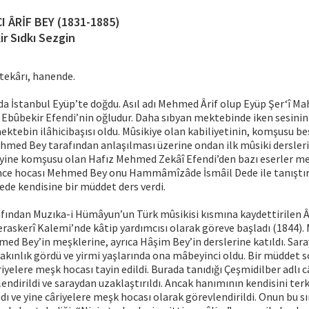
I ÂRİF BEY (1831-1885)
ir Sıdkı Sezgin
tekârı, hanende.
nda İstanbul Eyüp’te doğdu. Asıl adı Mehmed Ârif olup Eyüp Şer‘î M
Ebûbekir Efendi’nin oğludur. Daha sıbyan mektebinde iken sesinin 
mektebin ilâhicibaşısı oldu. Mûsikiye olan kabiliyetinin, komşusu b
med Bey tarafından anlaşılması üzerine ondan ilk mûsiki dersler
a yine komşusu olan Hafız Mehmed Zekâî Efendi’den bazı eserler me
nce hocası Mehmed Bey onu Hammâmîzâde İsmâil Dede ile tanıştırdı
de kendisine bir müddet ders verdi.
ından Muzıka-i Hümâyun’un Türk mûsikisi kısmına kaydettirilen Âr
askerî Kalemi’nde kâtip yardımcısı olarak göreve başladı (1844). 
d Bey’in meşklerine, ayrıca Hâşim Bey’in derslerine katıldı. Sar
akınlık gördü ve yirmi yaşlarında ona mâbeyinci oldu. Bir müddet 
yelere meşk hocası tayin edildi. Burada tanıdığı Çeşmidilber adlı c
endirildi ve saraydan uzaklaştırıldı. Ancak hanımının kendisini te
dı ve yine câriyelere meşk hocası olarak görevlendirildi. Onun bu sı