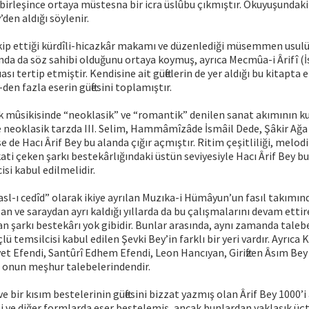
e birleşince ortaya müstesna bir icra üslûbu çıkmıştır. Okuyuşundaki
den aldığı söylenir.
rkip ettiği kürdîli-hicazkâr makamı ve düzenlediği müsemmen usulü
nda da söz sahibi olduğunu ortaya koymuş, ayrıca Mecmûa-i Ârifî (İ
ası tertip etmiştir. Kendisine ait güftelerin de yer aldığı bu kitapta 
n fazla eserin güftesini toplamıştır.
rk mûsikisinde “neoklasik” ve “romantik” denilen sanat akımının k
 neoklasik tarzda III. Selim, Hammâmîzâde İsmâil Dede, Şâkir Ağa 
 de Hacı Ârif Bey bu alanda çığır açmıştır. Ritim çeşitliliği, melodi 
kati çeken şarkı bestekârlığındaki üstün seviyesiyle Hacı Ârif Bey 
isi kabul edilmelidir.
fasl-ı cedîd” olarak ikiye ayrılan Muzıka-i Hümâyun’un fasıl takımınd
an ve saraydan ayrı kaldığı yıllarda da bu çalışmalarını devam ettir
n şarkı bestekârı yok gibidir. Bunlar arasında, aynı zamanda taleb
lü temsilcisi kabul edilen Şevki Bey’in farklı bir yeri vardır. Ayrı
et Efendi, Santûrî Edhem Efendi, Leon Hancıyan, Giriftzen Âsım Bey 
a onun meşhur talebelerindendir.
ve bir kısım bestelerinin güftesini bizzat yazmış olan Ârif Bey 1000’i 
hi ve diğer formlarda eser bestelemiş, ancak bunlardan yaklaşık üçte