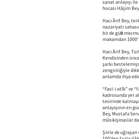
sanat anlayışı il
hocası Hâşim Bey’
Hacı Ârif Bey, te
nazariyatı sahası
bir de güfte mecmu
makamdan 1000’-de
Hacı Ârif Bey, Tü
Kendisinden önce
şarkı bestelemişse
zenginliğiyle dik
anlamda ihya edic
“Fasl-i atîk” ve “
kadrosunda yer al
tesirinde kalmaya
anlayışının en güç
Bey, Mustafa Serv
mûsikişinaslar d
Şiirle de uğraşan 
100’den fazla ilâ