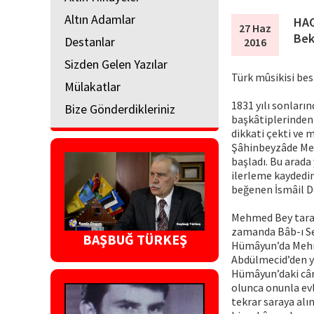
Altın Adamlar
HAC
27 Haz
Bek
Destanlar
2016
Sizden Gelen Yazılar
Türk mûsikisi bes
Mülakatlar
1831 yılı sonları
Bize Gönderdikleriniz
başkâtiplerinden 
dikkati çekti ve 
Şâhinbeyzâde Meh
başladı. Bu arad
ilerleme kaydedi
beğenen İsmâil De
Mehmed Bey taraf
zamanda Bâb-ı Ser
BAŞBUĞ TÜRKEŞ
Hümâyun’da Mehme
Abdülmecid’den y
Hümâyun’daki câri
olunca onunla evl
tekrar saraya alın