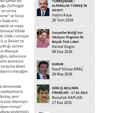
an şarkısı bu
TÜRKEŞNAME /
duğu Zülfinigâr
ALPARSLAN TÜRKEŞ’İN
HAYATI
 yıl sonra
Halim Kaya
reme” ve hicaz
20 Tem 2026
ifade etti.
ndelik ve meşk
rtevniyal Vâlide
Sovyetler Birliği'nin
i. İrâde-i seniyye
Yıkılışını Öngören İki
râ-yı Devlet’te
Büyük Türk Lideri
 çıktığı zaman
Kemal Girgin
çisi Mareşal
08 Haz 2026
iğini, daha önce
elin bestesini
DURUM
 sarayına davet
Yusuf Yılmaz ARAÇ
mâyun’a alacağını
26 May 2026
cü devresinde
DİRİLİŞ NESLİNİN
i padişahlarla
FİRARÎLERİ - 17.02.2010
birkaç yeni
Nurullah KAPLAN
ek özür dilemişti.
17 Kas 2025
ümâyun olmaz”
üğünü söylemişti.