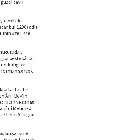
 güzel tavrı
yle mûsiki
stanbul 1290) adlı
ellinin üzerinde
urucusudur.
gibi bestekârlar
renkliliği ve
bu formun gerçek
aki fasl-ı atîk
en Ârif Bey’in
esi olan ve sanat
ca Kanûnî Mehmed
ve Lemi Atlı gibi
aşkın şarkı ile
 ikisi notasızlık