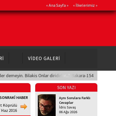
«
Ana Sayfa
» «
İlkelerimiz
»
Rİ
VİDEO GALERİ
üler demeyin. Bilakis Onlar diridirler..." Bakara-154
SON YAZI
SONRAKİ HABER
Aynı Sorulara Farklı
Cevaplar
t Köprülü
İdris Savaş
7 Haz 2016
06 Ağu 2026