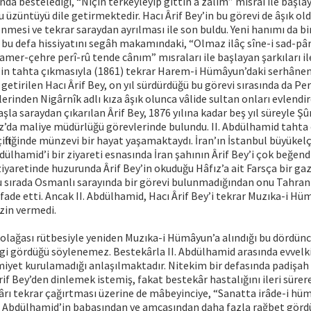
a bestelediği, “Niçin terkeyleyip gittin a zâlim” mısraı ile başlay
u üzüntüyü dile getirmektedir. Hacı Ârif Bey’in bu görevi de âşık ol
lenmesi ve tekrar saraydan ayrılması ile son buldu. Yeni hanımı da bir
bu defa hissiyatını segâh makamındaki, “Olmaz ilâç sîne-i sad-pâ
er-çehre perî-rû tende cânım” mısraları ile başlayan şarkıları ile 
’in tahta çıkmasıyla (1861) tekrar Harem-i Hümâyun’daki serhâne
getirilen Hacı Ârif Bey, on yıl sürdürdüğü bu görevi sırasında da Pe
rinden Nigârnîk adlı kıza âşık olunca vâlide sultan onları evlendird
aşla saraydan çıkarılan Ârif Bey, 1876 yılına kadar beş yıl süreyle Şû
z’da maliye müdürlüğü görevlerinde bulundu. II. Abdülhamid tahta
çiftliğinde münzevi bir hayat yaşamaktaydı. İran’ın İstanbul büyükel
dülhamid’i bir ziyareti esnasında İran şahının Ârif Bey’i çok beğend
ziyaretinde huzurunda Ârif Bey’in okuduğu Hâfız’a ait Farsça bir gaz
u sırada Osmanlı sarayında bir görevi bulunmadığından onu Tahran
ifade etti. Ancak II. Abdülhamid, Hacı Ârif Bey’i tekrar Muzıka-i Hü
zin vermedi.
 kolağası rütbesiyle yeniden Muzıka-i Hümâyun’a alındığı bu dördün
lgi gördüğü söylenemez. Bestekârla II. Abdülhamid arasında evvelk
iyet kurulamadığı anlaşılmaktadır. Nitekim bir defasında padişah 
rif Bey’den dinlemek istemiş, fakat bestekâr hastalığını ileri sürer
ârı tekrar çağırtması üzerine de mâbeyinciye, “Sanatta irâde-i h
I. Abdülhamid’in babasından ve amcasından daha fazla rağbet görd