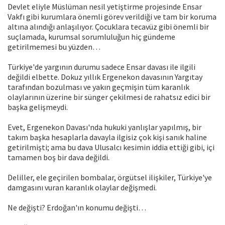
Devlet eliyle Müslüman nesil yetiştirme projesinde Ensar
Vakfı gibi kurumlara önemli görev verildiği ve tam bir koruma
altına alındığı anlaşılıyor. Çocuklara tecavüz gibi önemli bir
suçlamada, kurumsal sorumluluğun hiç gündeme
getirilmemesi bu yüzden…
Türkiye'de yargının durumu sadece Ensar davası ile ilgili
değildi elbette. Dokuz yıllık Ergenekon davasının Yargıtay
tarafından bozulması ve yakın geçmişin tüm karanlık
olaylarının üzerine bir sünger çekilmesi de rahatsız edici bir
başka gelişmeydi.
Evet, Ergenekon Davası'nda hukuki yanlışlar yapılmış, bir
takım başka hesaplarla davayla ilgisiz çok kişi sanık haline
getirilmişti; ama bu dava Ulusalcı kesimin iddia ettiği gibi, içi
tamamen boş bir dava değildi.
Deliller, ele geçirilen bombalar, örgütsel ilişkiler, Türkiye'ye
damgasını vuran karanlık olaylar değişmedi.
Ne değişti? Erdoğan'ın konumu değişti…