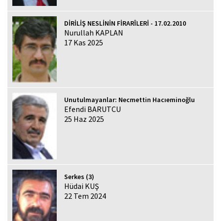
DİRİLİŞ NESLİNİN FİRARÎLERİ - 17.02.2010
Nurullah KAPLAN
17 Kas 2025
Unutulmayanlar: Necmettin Hacıeminoğlu
Efendi BARUTCU
25 Haz 2025
Serkes (3)
Hüdai KUŞ
22 Tem 2024