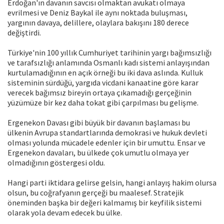
Erdoğan'ın davanın savcısı olmaktan avukatı olmaya
evrilmesi ve Deniz Baykal ile aynı noktada buluşması,
yargının davaya, delillere, olaylara bakışını 180 derece
değiştirdi.
Türkiye'nin 100 yıllık Cumhuriyet tarihinin yargı bağımsızlığı
ve tarafsızlığı anlamında Osmanlı kadı sistemi anlayışından
kurtulamadığının en açık örneği bu iki dava aslında. Kulluk
sisteminin sürdüğü, yargıda vicdani kanaatine göre karar
verecek bağımsız bireyin ortaya çıkamadığı gerçeğinin
yüzümüze bir kez daha tokat gibi çarpılması bu gelişme.
Ergenekon Davası gibi büyük bir davanın başlaması bu
ülkenin Avrupa standartlarında demokrasi ve hukuk devleti
olması yolunda mücadele edenler için bir umuttu. Ensar ve
Ergenekon davaları, bu ülkede çok umutlu olmaya yer
olmadığının göstergesi oldu.
Hangi parti iktidara gelirse gelsin, hangi anlayış hakim olursa
olsun, bu coğrafyanın gerçeği bu maalesef. Stratejik
öneminden başka bir değeri kalmamış bir keyfilik sistemi
olarak yola devam edecek bu ülke.