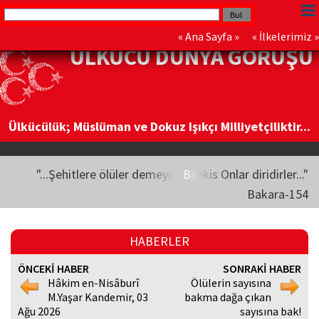
«
Ana Sayfa
» «
İlkelerimiz
»
ÜLKÜCÜ DÜNYA GÖRÜŞÜ
Ülkücülük; Müslüman ve Dokuz Işıkçı Milliyetçiliktir...
"...Şehitlere ölüler demeyin. Bilakis Onlar diridirler..."
Bakara-154
HABERLER
ÖNCEKİ HABER
SONRAKİ HABER
Hâkim en-Nisâburî
Ölülerin sayısına
M.Yaşar Kandemir, 03
bakma dağa çıkan
Ağu 2026
sayısına bak!